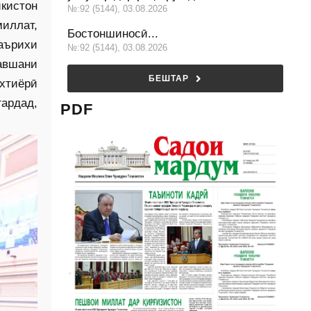
кис­тон
№:92 (5144), 03.08.2026
иллат,
Бостоншиносӣ...
аърихи
№:92 (5144), 03.08.2026
авшани
БЕШТАР
ихтиёрӣ
гардад,
PDF