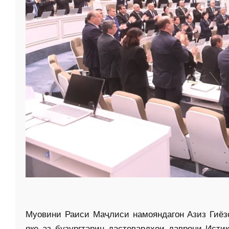
Муовини Раиси Маҷлиси намояндагон Азиз Гиёзо
яке аз бузургтарин дастовардҳои даврони Исти