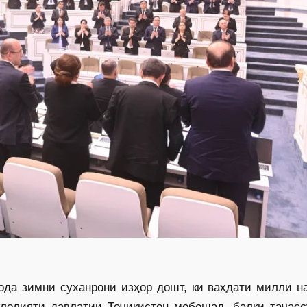
да зимни суханронӣ изҳор дошт, ки ваҳдати миллӣ на
қлолияти давлатии Тоҷикистон мебошад, балки таҷасс