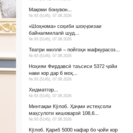
Мақоми бонувон...
№:93 (5145), 07.08.2026
«Шоҳнома» соҳиби шоҳҷоизаи
байналмилалӣ шуд...
№:93 (5145), 07.08.2026
Театри миллӣ – пойгоҳи мафкурасоз...
№:93 (5145), 07.08.2026
Ноҳияи Фирдавсӣ таъсиси 5372 ҷойи
нави кор дар 6 моҳ...
№:93 (5145), 07.08.2026
Хидматгор...
№:93 (5145), 07.08.2026
Минтақаи Кӯлоб. Ҳаҷми истеҳсоли
маҳсулоти кишоварзӣ 108,6...
№:93 (5145), 07.08.2026
Кӯлоб. Қариб 5000 нафар бо ҷойи кор