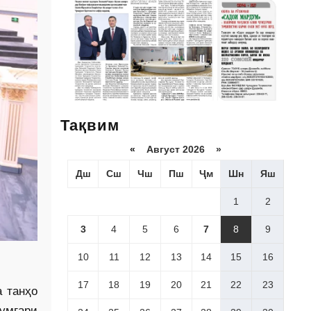
Тақвим
«
Август 2026 »
Дш
Сш
Чш
Пш
Ҷм
Шн
Яш
1
2
3
4
5
6
7
8
9
10
11
12
13
14
15
16
17
18
19
20
21
22
23
 танҳо
умгари