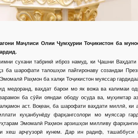
агони Маҷлиси Олии Ҷумҳурии Тоҷикистон ба муно
ардид.
имни сухани табрикӣ иброз намуд, ки Ҷашни Ваҳдати
аҳз ба шарофати талошҳои пайгиронаву созандаи През
Эмомалӣ Раҳмон ба халқи Тоҷикистон муяссар гардидаа
д медоранд, ваҳдат барои мо як вожа ва калимаи одӣ
арамон ба сӯйи ояндаи ободу осуда ва, муҳимтар аз
лқамон аст. Воқеан, ба шарофати ваҳдати миллӣ, ки 
ллати куҳанбунёду фарҳангсолори мо муяссар гар
уҳтарам Эмомалӣ Раҳмон арзишҳои милливу фарҳангии
би хеш арҷгузорӣ кунем. Дар ин радиф, ташаб­буси 