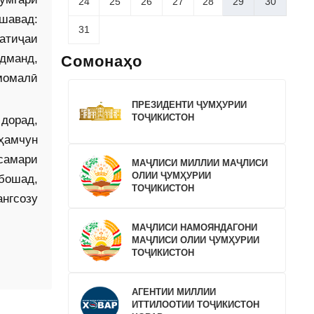
24
25
26
27
28
29
30
шавад:
31
атиҷаи
дманд,
Сомонаҳо
момалӣ
ПРЕЗИДЕНТИ ҶУМҲУРИИ
ТОҶИКИСТОН
 дорад,
ҳамчун
самари
МАҶЛИСИ МИЛЛИИ МАҶЛИСИ
ОЛИИ ҶУМҲУРИИ
бошад,
ТОҶИКИСТОН
ангсозу
МАҶЛИСИ НАМОЯНДАГОНИ
МАҶЛИСИ ОЛИИ ҶУМҲУРИИ
ТОҶИКИСТОН
АГЕНТИИ МИЛЛИИ
ИТТИЛООТИИ ТОҶИКИСТОН