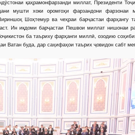
ондӯстонаи қаҳрамонфарзанди миллат, Президенти Тоҷи
дани мушти хоки оромгоҳи фарзандони фарзонаи м
Шириншоҳ Шоҳтемур ва чеҳраи барҷастаи фарҳангу т
аст. Ин иқдоми барҷастаи Пешвои миллат нишонаи р
Тоҷикистон ба таъриху фарҳанги миллӣ, озодию соҳиб
даи Ватан буда, дар саҳифаҳои таърих ҷовидон сабт ме