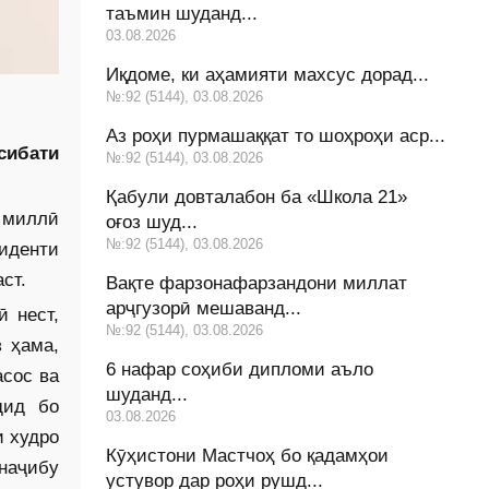
таъмин шуданд...
03.08.2026
Иқдоме, ки аҳамияти махсус дорад...
№:92 (5144), 03.08.2026
Аз роҳи пурмашаққат то шоҳроҳи аср...
сибати
№:92 (5144), 03.08.2026
Қабули довталабон ба «Школа 21»
 миллӣ
оғоз шуд...
№:92 (5144), 03.08.2026
иденти
ст.
Вақте фарзонафарзандони миллат
арҷгузорӣ мешаванд...
 нест,
№:92 (5144), 03.08.2026
 ҳама,
6 нафар соҳиби дипломи аъло
асос ва
шуданд...
дид бо
03.08.2026
 худро
Кӯҳистони Мастчоҳ бо қадамҳои
наҷибу
устувор дар роҳи рушд...