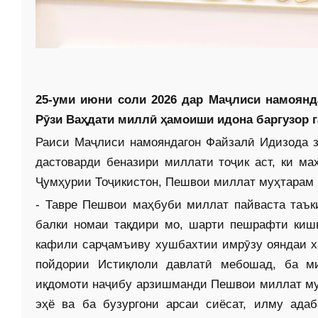
25-уми июни соли 2026 дар Маҷлиси намоянд
Рӯзи Ваҳдати миллӣ ҳамоиши идона баргузор г
Раиси Маҷлиси намояндагон Файзалӣ Идизода з
дастоварди беназири миллати тоҷик аст, ки м
Ҷумҳурии Тоҷикистон, Пешвои миллат муҳтарам 
- Тавре Пешвои маҳбуби миллат пайваста таъки
балки номаи тақдири мо, шарти пешрафти кишв
кафили сарҷамъиву хушбахтии имрӯзу ояндаи ха
пойдории Истиқлоли давлатӣ мебошад, ба ми
иқдомоти наҷибу арзишманди Пешвои миллат м
эҳё ва ба бузургони арсаи сиёсат, илму ада