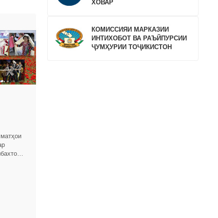
ХОВАР
КОМИССИЯИ МАРКАЗИИ
ИНТИХОБОТ ВА РАЪЙПУРСИИ
ҶУМҲУРИИ ТОҶИКИСТОН
уматҳои
ар
бахтона,
Ҷумҳурии