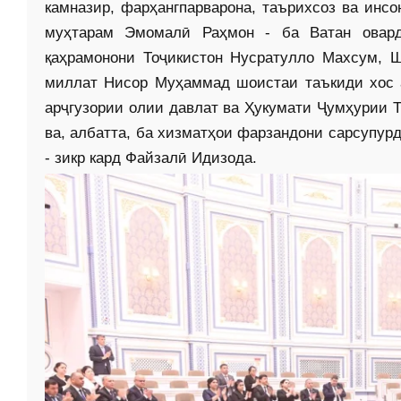
камназир, фарҳанг­парварона, таърихсоз ва инс
муҳтарам Эмомалӣ ­Раҳмон - ба Ватан овар
қаҳрамонони Тоҷикистон Нусратулло Махсум, 
миллат Нисор Муҳаммад шоистаи таъкиди хос 
арҷгузории олии давлат ва Ҳукумати Ҷумҳурии 
ва, албатта, ба хизматҳои фарзандони сарсупур
- зикр кард Файзалӣ Идизода.