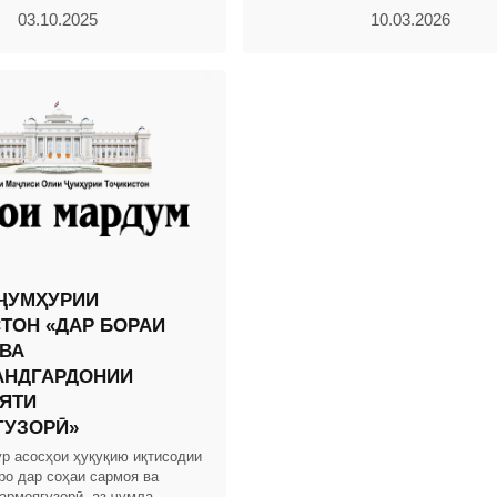
. 2004, № 12, қ. 2, мод.703,
03.10.2025
10.03.2026
ҶУМҲУРИИ
ТОН «ДАР БОРАИ
ВА
АНДГАРДОНИИ
ЯТИ
ГУЗОРӢ»
ур асосҳои ҳуқуқию иқтисодии
ро дар соҳаи сармоя ва
армоягузорӣ, аз ҷумла