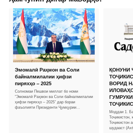
Эмомалӣ Раҳмон ва Соли
ҚОНУНИ 
байналмилалии ҳифзи
ТОҶИКИС
пиряхҳо – 2025
ВОРИД Н
ИЛОВАҲО
Солномаи Пешвои миллат бо номи
“Эмомалӣ Раҳмон ва Соли байналмилалии
ГУМРУКИ
ҳифзи пиряхҳо – 2025” дар бораи
ТОҶИКИ
фаъолияти Президенти Ҷумҳурии
Моддаи 1. Б
Тоҷикистон ва Ҳукумати кишвар бо
Тоҷикистон, 
таҳлили рушди иқтисоди миллӣ омода
Тоҷикистон а
шудааст (Ах