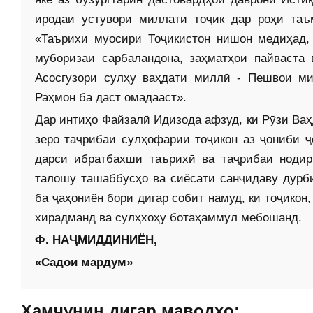
иродаи устувори миллати тоҷик дар роҳи таъ
«Таърихи муосири Тоҷикистон нишон медиҳад,
муборизаи сарбаландона, заҳматҳои пайваста
Асосгузори сулҳу ваҳдати миллӣ - Пешвои ми
Раҳмон ба даст омадааст».
Дар интиҳо Файзалӣ Идизода афзуд, ки Рӯзи Ва
зеро таҷрибаи сулҳофарии тоҷикон аз ҷониби 
дарси ибратбахши таърихӣ ва таҷрибаи нодир
талошу ташаб­бусҳо ва сиёсати санҷидаву ду
ба ҷаҳониён бори дигар собит намуд, ки тоҷикон,
хирадманд ва сулҳхоҳу ботаҳаммул мебошанд.
Ф. НАҶМИДДИНИЁН,
«Садои мардум»
Ҳамчунин дигар маводҳо: