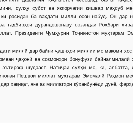
мини, сулҳу субот ва якпорчагии кишвар маҳсуб ме
 ки расидан ба ваҳдати миллӣ осон набуд. Он дар н
 ва тадбирҳои дурандешонаву созандаи Роҳбари хира
ллат, Президенти Ҷумҳурии Тоҷикистон муҳтарам Э
ҳдати миллӣ дар байни ҷашнҳои миллии мо мақоми хос
ҷомеаи ҷаҳонӣ ва созмонҳои бонуфузи байналмилалӣ 
 эътироф шудааст. Натиҷаи сулҳи мо, ки, албатта, 
рбинонаи Пешвои миллат муҳтарам Эмомалӣ Раҳмон ме
 дар ҳақиқат, яке аз миллатҳои кӯҳанбунёди дунё, фарҳ