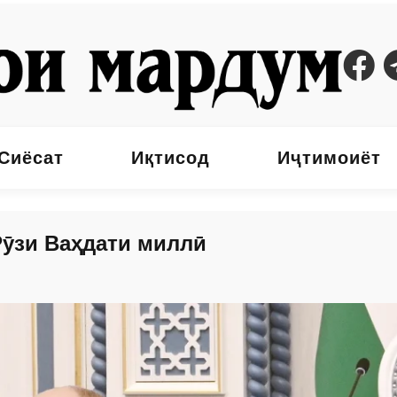
Сиёсат
Иқтисод
Иҷтимоиёт
ӯзи Ваҳдати миллӣ