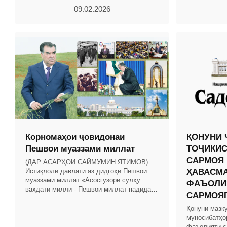
Тоҷикистон, с
09.02.2026
мод.
Корномаҳои ҷовидонаи
ҚОНУНИ 
Пешвои муаззами миллат
ТОҶИКИС
САРМОЯ 
(ДАР АСАРҲОИ САЙМУМИН ЯТИМОВ)
Истиқлоли давлатӣ аз дидгоҳи Пешвои
ҲАВАСМ
муаззами миллат «Асосгузори сулҳу
ФАЪОЛИ
ваҳдати миллӣ - Пешвои миллат падидаи
САРМОЯ
истиқлоли давлатиро армуғони тақдир
намешуморад. Ба ин
Қонуни мазк
муносибатҳо
фаъолияти с