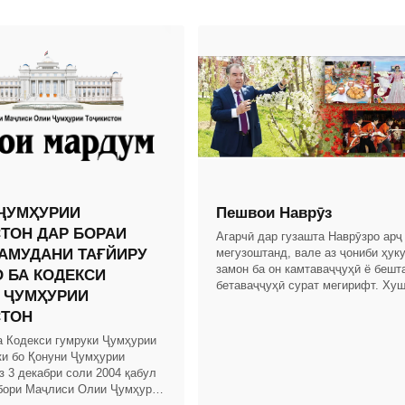
ҶУМҲУРИИ
Пешвои Наврӯз
ТОН ДАР БОРАИ
Агарчӣ дар гузашта Наврӯзро арҷ
АМУДАНИ ТАҒЙИРУ
мегузоштанд, вале аз ҷониби ҳук
замон ба он камтаваҷҷуҳӣ ё бешт
 БА КОДЕКСИ
бетаваҷҷуҳӣ сурат мегирифт. Хуш
 ҶУМҲУРИИ
дар замони Истиқлоли давлатии 
СТОН
Тоҷикистон бо
а Кодекси гумруки Ҷумҳурии
ки бо Қонуни Ҷумҳурии
з 3 декабри соли 2004 қабул
бори Маҷлиси Олии Ҷумҳурии