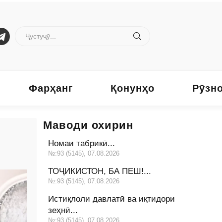
Фарҳанг
Қонунҳо
Рӯзн
Маводи охирин
Номаи табрикӣ...
№:93 (5145), 07.08.2026
ТОҶИКИСТОН, БА ПЕШ!...
№:93 (5145), 07.08.2026
Истиқлоли давлатӣ ва иқтидори
зеҳнӣ...
№:93 (5145), 07.08.2026