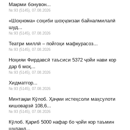
Мақоми бонувон...
№:93 (5145), 07.08.2026
«Шоҳнома» соҳиби шоҳҷоизаи байналмилалӣ
шуд...
№:93 (5145), 07.08.2026
Театри миллӣ – пойгоҳи мафкурасоз...
№:93 (5145), 07.08.2026
Ноҳияи Фирдавсӣ таъсиси 5372 ҷойи нави кор
дар 6 моҳ...
№:93 (5145), 07.08.2026
Хидматгор...
№:93 (5145), 07.08.2026
Минтақаи Кӯлоб. Ҳаҷми истеҳсоли маҳсулоти
кишоварзӣ 108,6...
№:93 (5145), 07.08.2026
Кӯлоб. Қариб 5000 нафар бо ҷойи кор таъмин
шуданд...