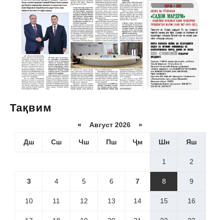
Тақвим
«
Август 2026 »
Дш
Сш
Чш
Пш
Ҷм
Шн
Яш
1
2
3
4
5
6
7
8
9
10
11
12
13
14
15
16