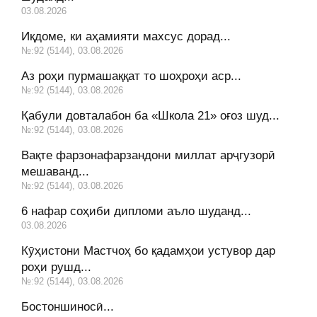
03.08.2026
Иқдоме, ки аҳамияти махсус дорад...
№:92 (5144), 03.08.2026
Аз роҳи пурмашаққат то шоҳроҳи аср...
№:92 (5144), 03.08.2026
Қабули довталабон ба «Школа 21» оғоз шуд...
№:92 (5144), 03.08.2026
Вақте фарзонафарзандони миллат арҷгузорӣ
мешаванд...
№:92 (5144), 03.08.2026
6 нафар соҳиби дипломи аъло шуданд...
03.08.2026
Кӯҳистони Мастчоҳ бо қадамҳои устувор дар
роҳи рушд...
№:92 (5144), 03.08.2026
Бостоншиносӣ...