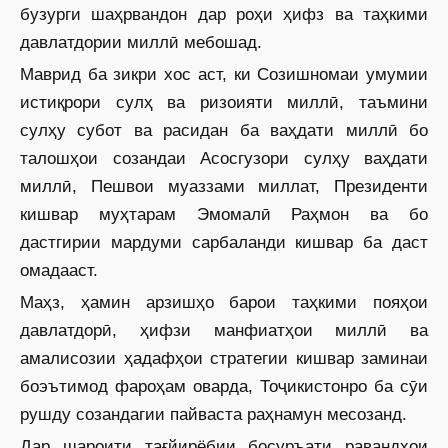
бузурги шаҳрвандон дар роҳи ҳифз ва таҳкими
давлатдории миллӣ мебошад.
Маврид ба зикри хос аст, ки Созишномаи умумии
истиқрори сулҳ ва ризоияти миллӣ, таъмини
сулҳу субот ва расидан ба ваҳдати миллӣ бо
талошҳои созандаи Асосгузори сулҳу ваҳдати
миллӣ, Пешвои муаззами миллат, Президенти
кишвар муҳтарам Эмомалӣ Раҳмон ва бо
дастгирии мардуми сарбаланди кишвар ба даст
омадааст.
Маҳз, ҳамин арзишҳо барои таҳкими пояҳои
давлатдорӣ, ҳифзи манфиатҳои миллӣ ва
амалисозии ҳадафҳои стратегии кишвар заминаи
боэътимод фароҳам оварда, Тоҷикистонро ба сӯи
рушду созандагии пайваста раҳнамун месозанд.
Дар шароити тағйирёбии босуръати раванд­ҳои