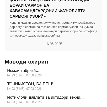
БОРАИ САРМОЯ ВА
ҲАВАСМАНДГАРДОНИИ ФАЪОЛИЯТИ
САРМОЯГУЗОРӢ»
Қонуни мазкур асосҳои ҳуқуқию иқтисодии муносибатҳоро
дар соҳаи сармоя ва фаъолияти сармоягузорӣ, аз ҷумла
тавассути амалисозии лоиҳаҳои сармоягузорӣ бо истифода
аз низомҳои ҳавасмандгардонӣ ва
16.05.2025
Маводи охирин
Номаи табрикӣ...
№:93 (5145), 07.08.2026
ТОҶИКИСТОН, БА ПЕШ!...
№:93 (5145), 07.08.2026
Истиқлоли давлатӣ ва иқтидори зеҳнӣ...
№:93 (5145), 07.08.2026