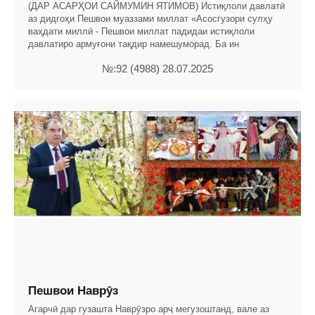
(ДАР АСАРҲОИ САЙМУМИН ЯТИМОВ) Истиқлоли давлатӣ
аз дидгоҳи Пешвои муаззами миллат «Асосгузори сулҳу
ваҳдати миллӣ - Пешвои миллат падидаи истиқлоли
давлатиро армуғони тақдир намешуморад. Ба ин
№:92 (4988) 28.07.2025
Пешвои Наврӯз
Агарчӣ дар гузашта Наврӯзро арҷ мегузоштанд, вале аз