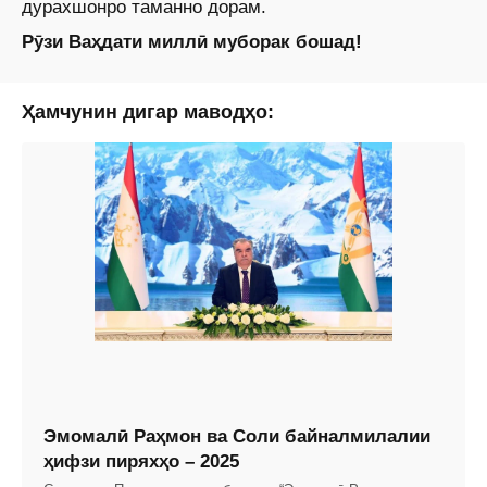
дурахшонро таманно дорам.
Рӯзи Ваҳдати миллӣ муборак бошад!
Ҳамчунин дигар маводҳо:
Эмомалӣ Раҳмон ва Соли байналмилалии
ҳифзи пиряхҳо – 2025