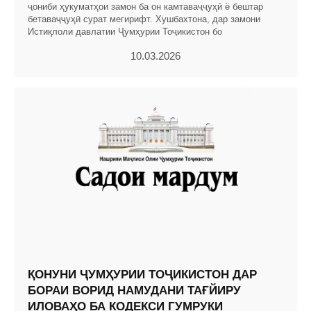
ҷониби ҳукуматҳои замон ба он камтаваҷҷуҳӣ ё бештар
бетаваҷҷуҳӣ сурат мегирифт. Хушбахтона, дар замони
Истиқлоли давлатии Ҷумҳурии Тоҷикистон бо
10.03.2026
ҚОНУНИ ҶУМҲУРИИ ТОҶИКИСТОН ДАР
БОРАИ ВОРИД НАМУДАНИ ТАҒЙИРУ
ИЛОВАҲО БА КОДЕКСИ ГУМРУКИ