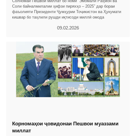
Солномаи Пешвои миллат бо номи “Эмомалӣ Раҳмон ва
Соли байналмилалии ҳифзи пиряхҳо – 2025” дар бораи
фаъолияти Президенти Ҷумҳурии Тоҷикистон ва Ҳукумати
кишвар бо таҳлили рушди иқтисоди миллӣ омода
09.02.2026
Корномаҳои ҷовидонаи Пешвои муаззами
миллат