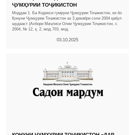
ҶУМҲУРИИ ТОҶИКИСТОН
Моддаи 1. Ба Кодекси гумруки Ҷумҳурии Тоҷикистон, ки бо
Қонуни Ҷумҳурии Тоҷикистон аз 3 декабри соли 2004 қабул
шудааст (Ахбори Маҷлиси Олии Ҷумҳурии Тоҷикистон, с.
2004, № 12, қ. 2, мод.703, мод.
03.10.2025
ҚОНУНИ ҶУМҲУРИИ ТОҶИКИСТОН «ДАР