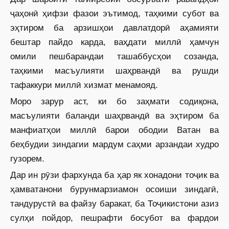
ҷаҳонӣ ҳифзи фазои эътимод, таҳкими субот ва
эҳтиром ба арзишҳои давлатдорӣ аҳамияти
бештар пайдо карда, ваҳдати миллӣ ҳамчун
омили пешбарандаи ташаббусҳои созанда,
таҳкими масъулияти шаҳрвандӣ ва рушди
тафаккури миллӣ хизмат менамояд.
Моро зарур аст, ки бо заҳмати содиқона,
масъулияти баланди шаҳрвандӣ ва эҳтиром ба
манфиатҳои миллӣ барои ободии Ватан ва
беҳбудии зиндагии мардум саҳми арзандаи худро
гузорем.
Дар ин рӯзи фархунда ба ҳар як хонадони тоҷик ва
ҳамватанони бурунмарзиамон осоиши зиндагӣ,
тандурустӣ ва файзу баракат, ба Тоҷикистони азиз
сулҳи пойдор, пешрафти босубот ва фардои