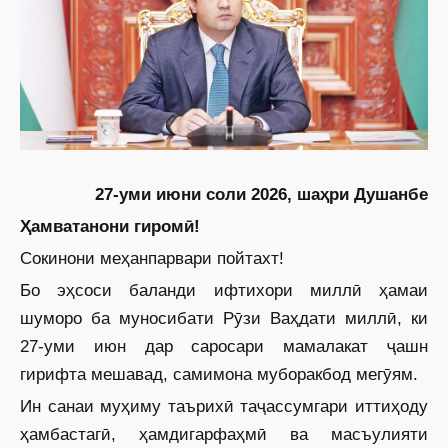
27-уми июни соли 2026, шаҳри Душанбе
Ҳамватанони гиромӣ!
Сокинони меҳанпарвари пойтахт!
Бо эҳсоси баланди ифтихори миллӣ ҳамаи
шуморо ба муносибати Рӯзи Ваҳдати миллӣ, ки
27-уми июн дар саросари мамалакат ҷашн
гирифта мешавад, самимона муборакбод мегӯям.
Ин санаи муҳиму таърихӣ таҷассумгари иттиҳоду
ҳамбастагӣ, ҳамдигарфаҳмӣ ва ­масъулияти