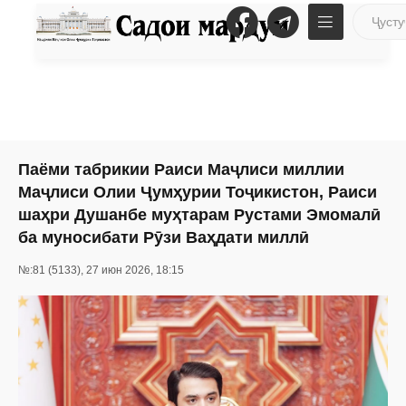
Паёми табрикии Раиси Маҷлиси миллии
Маҷлиси Олии Ҷумҳурии Тоҷикистон, Раиси
шаҳри Душанбе муҳтарам Рустами Эмомалӣ
ба муносибати Рӯзи Ваҳдати миллӣ
№:81 (5133), 27 июн 2026, 18:15