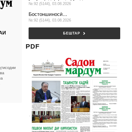
№:92 (5144), 03.08.2026
Бостоншиносӣ...
№:92 (5144), 03.08.2026
АИ
БЕШТАР
PDF
қтисодии
 ва
ла
омҳои