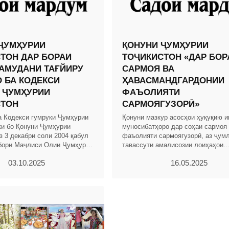
ҶУМҲУРИИ
ҚОНУНИ ҶУМҲУРИИ
ТОН ДАР БОРАИ
ТОҶИКИСТОН «ДАР БОР
АМУДАНИ ТАҒЙИРУ
САРМОЯ ВА
 БА КОДЕКСИ
ҲАВАСМАНДГАРДОНИИ
 ҶУМҲУРИИ
ФАЪОЛИЯТИ
СТОН
САРМОЯГУЗОРӢ»
а Кодекси гумруки Ҷумҳурии
Қонуни мазкур асосҳои ҳуқуқию и
ки бо Қонуни Ҷумҳурии
муносибатҳоро дар соҳаи сармоя
з 3 декабри соли 2004 қабул
фаъолияти сармоягузорӣ, аз ҷум
бори Маҷлиси Олии Ҷумҳурии
тавассути амалисозии лоиҳаҳои
. 2004, № 12, қ. 2, мод.703,
сармоягузорӣ бо истифода аз низ
03.10.2025
16.05.2025
ҳавасмандгардонӣ ва