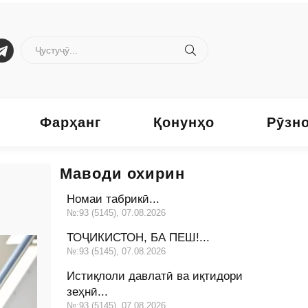
Фарҳанг
Қонунҳо
Рӯзн
Маводи охирин
Номаи табрикӣ...
№:93 (5145), 07.08.2026
ТОҶИКИСТОН, БА ПЕШ!...
№:93 (5145), 07.08.2026
Истиқлоли давлатӣ ва иқтидори
зеҳнӣ...
№:93 (5145), 07.08.2026