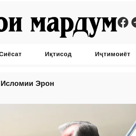
Сиёсат
Иқтисод
Иҷтимоиёт
и Исломии Эрон