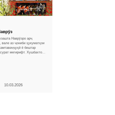
аврӯз
гузашта Наврӯзро арҷ
, вале аз ҷониби ҳукуматҳои
камтаваҷҷуҳӣ ё бештар
 сурат мегирифт. Хушбахтона,
Истиқлоли давлатии Ҷумҳурии
о
10.03.2026