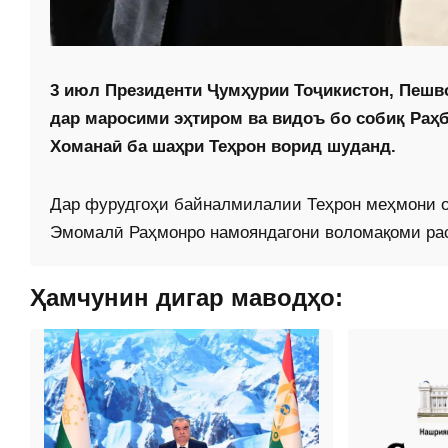
3 июл Президенти Ҷумҳурии Тоҷикистон, Пеш
дар маросими эҳтиром ва видоъ бо собиқ Раҳ
Хоманаӣ ба шаҳри Теҳрон ворид шуданд.
Дар фурудгоҳи байналмилалии Теҳрон меҳмони о
Эмомалӣ Раҳмонро намояндагони воломақоми ра
Ҳамчунин дигар маводҳо: