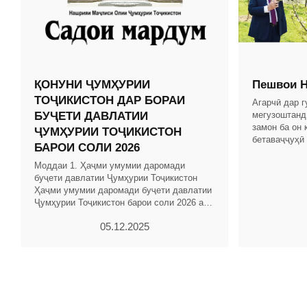
ҚОНУНИ ҶУМҲУРИИ
Пешвои Н
ТОҶИКИСТОН ДАР БОРАИ
Агарчӣ дар 
БУҶЕТИ ДАВЛАТИИ
мегузоштанд
замон ба он 
ҶУМҲУРИИ ТОҶИКИСТОН
бетаваҷҷуҳӣ
БАРОИ СОЛИ 2026
дар замони 
Тоҷикистон б
Моддаи 1. Ҳаҷми умумии даромади
буҷети давлатии Ҷумҳурии Тоҷикистон
Ҳаҷми умумии даромади буҷети давлатии
Ҷумҳурии Тоҷикистон барои соли 2026 аз
ҳисоби ҳамаи манбаъҳо 65041180 ҳазор
05.12.2025
сомонӣ муқаррар