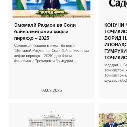
Эмомалӣ Раҳмон ва Соли
ҚОНУНИ 
байналмилалии ҳифзи
ТОҶИКИС
пиряхҳо – 2025
ВОРИД Н
ИЛОВАҲО
Солномаи Пешвои миллат бо номи
“Эмомалӣ Раҳмон ва Соли байналмилалии
ГУМРУКИ
ҳифзи пиряхҳо – 2025” дар бораи
ТОҶИКИ
фаъолияти Президенти Ҷумҳурии
Моддаи 1. Б
Тоҷикистон ва Ҳукумати кишвар бо
Тоҷикистон, 
таҳлили рушди иқтисоди миллӣ омода
Тоҷикистон а
шудааст (Ах
Тоҷикистон, с
09.02.2026
мод.