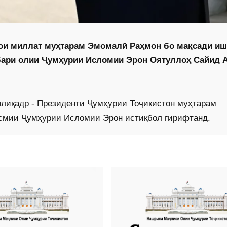
вои миллат муҳтарам Эмомалӣ Раҳмон бо мақсади иш
бари олии Ҷумҳурии Исломии Эрон Оятуллоҳ Сайид 
лиқадр - Президенти Ҷумҳурии Тоҷикистон муҳтарам
смии Ҷумҳурии Исломии Эрон истиқбол гирифтанд.