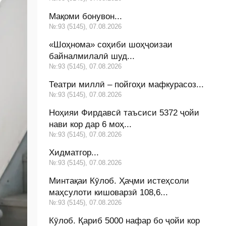
Мақоми бонувон...
№:93 (5145), 07.08.2026
«Шоҳнома» соҳиби шоҳҷоизаи
байналмилалӣ шуд...
№:93 (5145), 07.08.2026
Театри миллӣ – пойгоҳи мафкурасоз...
№:93 (5145), 07.08.2026
Ноҳияи Фирдавсӣ таъсиси 5372 ҷойи
нави кор дар 6 моҳ...
№:93 (5145), 07.08.2026
Хидматгор...
№:93 (5145), 07.08.2026
Минтақаи Кӯлоб. Ҳаҷми истеҳсоли
маҳсулоти кишоварзӣ 108,6...
№:93 (5145), 07.08.2026
Кӯлоб. Қариб 5000 нафар бо ҷойи кор