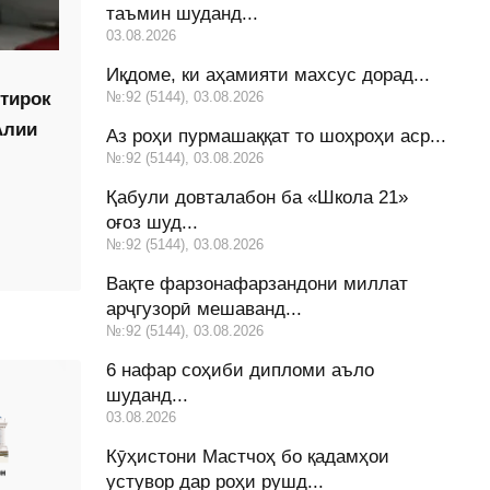
таъмин шуданд...
03.08.2026
Иқдоме, ки аҳамияти махсус дорад...
№:92 (5144), 03.08.2026
тирок
Алии
Аз роҳи пурмашаққат то шоҳроҳи аср...
№:92 (5144), 03.08.2026
Қабули довталабон ба «Школа 21»
оғоз шуд...
№:92 (5144), 03.08.2026
Вақте фарзонафарзандони миллат
арҷгузорӣ мешаванд...
№:92 (5144), 03.08.2026
6 нафар соҳиби дипломи аъло
шуданд...
03.08.2026
Кӯҳистони Мастчоҳ бо қадамҳои
устувор дар роҳи рушд...