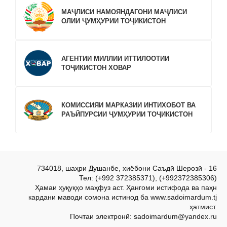
МАҶЛИСИ НАМОЯНДАГОНИ МАҶЛИСИ
ОЛИИ ҶУМҲУРИИ ТОҶИКИСТОН
АГЕНТИИ МИЛЛИИ ИТТИЛООТИИ
ТОҶИКИСТОН ХОВАР
КОМИССИЯИ МАРКАЗИИ ИНТИХОБОТ ВА
РАЪЙПУРСИИ ҶУМҲУРИИ ТОҶИКИСТОН
734018, шаҳри Душанбе, хиёбони Саъдӣ Шерозӣ - 16
Тел: (+992 372385371), (+992372385306)
Ҳамаи ҳуқуқҳо маҳфуз аст. Ҳангоми истифода ва паҳн
кардани маводи сомона истинод ба www.sadoimardum.tj
ҳатмист.
Почтаи электронӣ: sadoimardum@yandex.ru