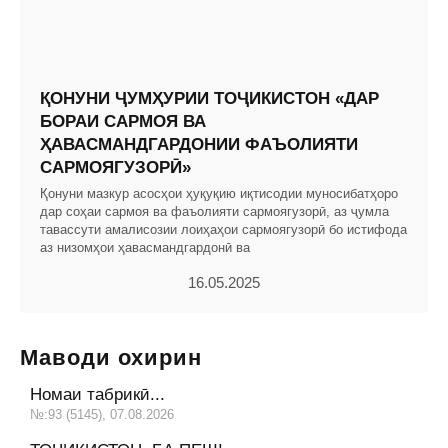
ҚОНУНИ ҶУМҲУРИИ ТОҶИКИСТОН «ДАР
БОРАИ САРМОЯ ВА
ҲАВАСМАНДГАРДОНИИ ФАЪОЛИЯТИ
САРМОЯГУЗОРӢ»
Қонуни мазкур асосҳои ҳуқуқию иқтисодии муносибатҳоро
дар соҳаи сармоя ва фаъолияти сармоягузорӣ, аз ҷумла
тавассути амалисозии лоиҳаҳои сармоягузорӣ бо истифода
аз низомҳои ҳавасмандгардонӣ ва
16.05.2025
Маводи охирин
Номаи табрикӣ...
№:93 (5145), 07.08.2026