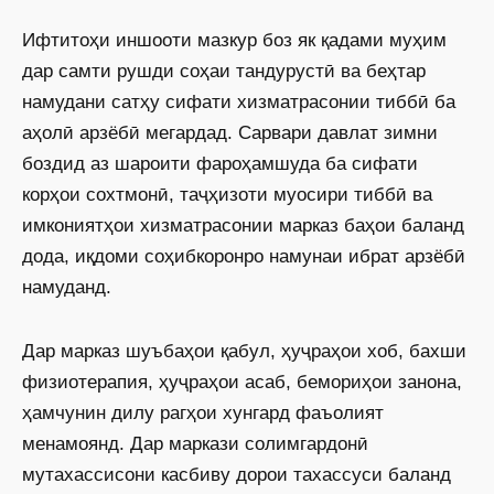
Ифтитоҳи иншооти мазкур боз як қадами муҳим
дар самти рушди соҳаи тандурустӣ ва беҳтар
намудани сатҳу сифати хизматрасонии тиббӣ ба
аҳолӣ арзёбӣ мегардад. Сарвари давлат зимни
боздид аз шароити фароҳамшуда ба сифати
корҳои сохтмонӣ, таҷҳизоти муосири тиббӣ ва
имкониятҳои хизматрасонии марказ баҳои баланд
дода, иқдоми соҳибкоронро намунаи ибрат арзёбӣ
намуданд.
Дар марказ шуъбаҳои қабул, ҳуҷраҳои хоб, бахши
физиотерапия, ҳуҷраҳои асаб, бемориҳои занона,
ҳамчунин дилу рагҳои хунгард фаъолият
менамоянд. Дар маркази солимгардонӣ
мутахассисони касбиву дорои тахассуси баланд