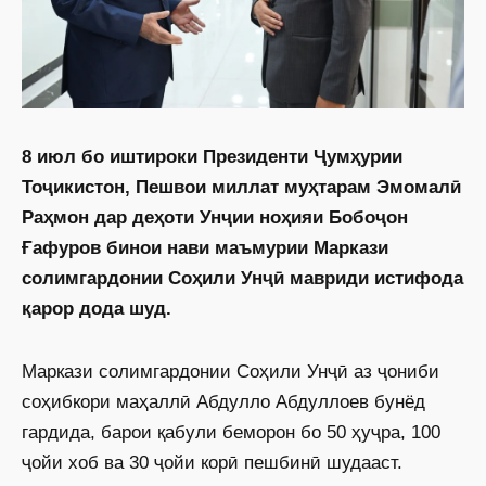
8 июл бо иштироки Президенти Ҷумҳурии
Тоҷикистон, Пешвои миллат муҳтарам Эмомалӣ
Раҳмон дар деҳоти Унҷии ноҳияи Бобоҷон
Ғафуров бинои нави маъмурии Маркази
солимгардонии Соҳили Унҷӣ мавриди истифода
қарор дода шуд.
Маркази солимгардонии Соҳили Унҷӣ аз ҷониби
соҳибкори маҳаллӣ Абдулло Абдуллоев бунёд
гардида, барои қабули беморон бо 50 ҳуҷра, 100
ҷойи хоб ва 30 ҷойи корӣ пешбинӣ шудааст.