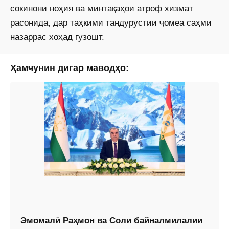
сокинони ноҳия ва минтақаҳои атроф хизмат
расонида, дар таҳкими тандурустии ҷомеа саҳми
назаррас хоҳад гузошт.
Ҳамчунин дигар маводҳо:
Эмомалӣ Раҳмон ва Соли байналмилалии