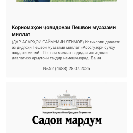
Корномаҳои ҷовидонаи Пешвои муаззами
миллат
(ДАР АСАРҲОИ САЙМУМИН ЯТИМОВ) Истиқлоли давлатӣ
аз дидгоҳи Пешвои муаззами миллат «Асосгузори сулҳу
ваҳдати миллӣ - Пешвои миллат падидаи истиқлоли
давлатиро армуғони тақдир намешуморад. Ба ин
№:92 (4988) 28.07.2025