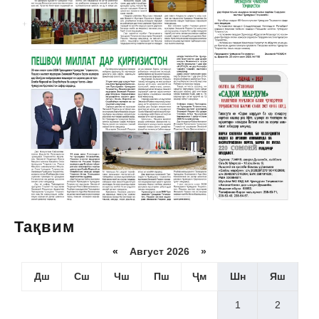
Тақвим
«
Август 2026 »
Дш
Сш
Чш
Пш
Ҷм
Шн
Яш
1
2