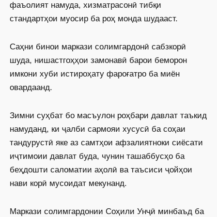
фаъолият намуда, хизматрасонӣ тибқи
стандартҳои муосир ба роҳ монда шудааст.
Саҳни бинои маркази солимгардонӣ сабзкорӣ
шуда, нишастгоҳҳои замонавӣ барои беморон
имкони хуби истироҳату фароғатро ба миён
овардаанд.
Зимни суҳбат бо масъулон роҳбари давлат таъкид
намуданд, ки ҷалби сармояи хусусӣ ба соҳаи
тандурустӣ яке аз самтҳои афзалиятноки сиёсати
иҷтимоии давлат буда, чунин ташаббусҳо ба
беҳдошти саломатии аҳолӣ ва таъсиси ҷойҳои
нави корӣ мусоидат мекунанд.
Маркази солимгардонии Соҳили Унҷӣ минбаъд ба