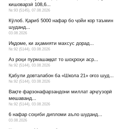
кишоварзӣ 108,6...
№:93 (5145), 07.08.2026
Кӯлоб. Қариб 5000 нафар бо ҷойи кор таъмин
шуданд...
03.08.2026
Иқдоме, ки аҳамияти махсус дорад...
№:92 (5144), 03.08.2026
Аз роҳи пурмашаққат то шоҳроҳи аср...
№:92 (5144), 03.08.2026
Қабули довталабон ба «Школа 21» оғоз шуд...
№:92 (5144), 03.08.2026
Вақте фарзонафарзандони миллат арҷгузорӣ
мешаванд...
№:92 (5144), 03.08.2026
6 нафар соҳиби дипломи аъло шуданд...
03.08.2026