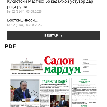
Кӯҳистони Мастчоҳ бо қадамҳои устувор дар
роҳи рушд...
№:92 (5144), 03.08.2026
Бостоншиносӣ...
№:92 (5144), 03.08.2026
БЕШТАР
PDF