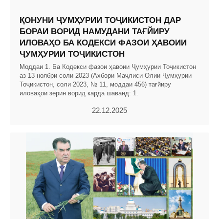
ҚОНУНИ ҶУМҲУРИИ ТОҶИКИСТОН ДАР
БОРАИ ВОРИД НАМУДАНИ ТАҒЙИРУ
ИЛОВАҲО БА КОДЕКСИ ФАЗОИ ҲАВОИИ
ҶУМҲУРИИ ТОҶИКИСТОН
Моддаи 1. Ба Кодекси фазои ҳавоии Ҷумҳурии Тоҷикистон
аз 13 ноябри соли 2023 (Ахбори Маҷлиси Олии Ҷумҳурии
Тоҷикистон, соли 2023, № 11, моддаи 456) тағйиру
иловаҳои зерин ворид карда шаванд: 1.
22.12.2025