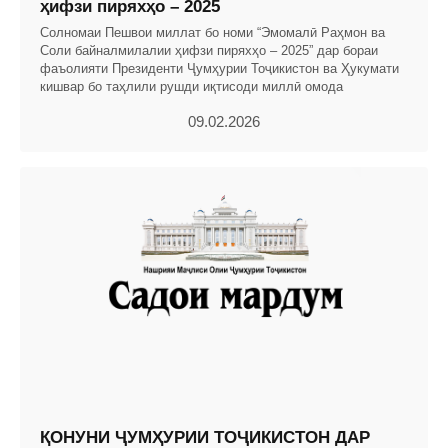
ҳифзи пиряхҳо – 2025
Солномаи Пешвои миллат бо номи “Эмомалӣ Раҳмон ва
Соли байналмилалии ҳифзи пиряхҳо – 2025” дар бораи
фаъолияти Президенти Ҷумҳурии Тоҷикистон ва Ҳукумати
кишвар бо таҳлили рушди иқтисоди миллӣ омода
09.02.2026
ҚОНУНИ ҶУМҲУРИИ ТОҶИКИСТОН ДАР