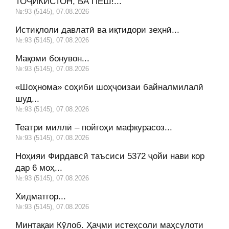
ТОҶИКИСТОН, БА ПЕШ!...
№:93 (5145), 07.08.2026
Истиқлоли давлатӣ ва иқтидори зеҳнӣ...
№:93 (5145), 07.08.2026
Мақоми бонувон...
№:93 (5145), 07.08.2026
«Шоҳнома» соҳиби шоҳҷоизаи байналмилалӣ
шуд...
№:93 (5145), 07.08.2026
Театри миллӣ – пойгоҳи мафкурасоз...
№:93 (5145), 07.08.2026
Ноҳияи Фирдавсӣ таъсиси 5372 ҷойи нави кор
дар 6 моҳ...
№:93 (5145), 07.08.2026
Хидматгор...
№:93 (5145), 07.08.2026
Минтақаи Кӯлоб. Ҳаҷми истеҳсоли маҳсулоти