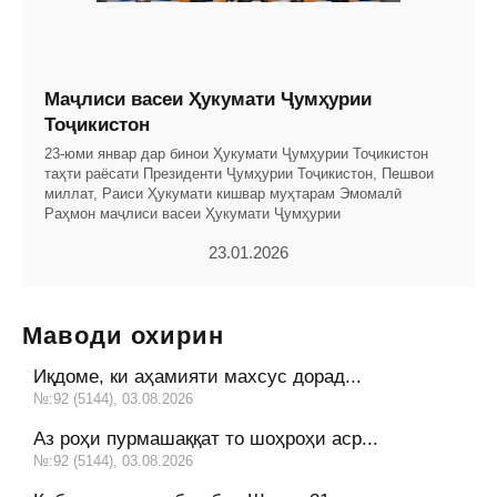
Маҷлиси васеи Ҳукумати Ҷумҳурии
Тоҷикистон
23-юми январ дар бинои Ҳукумати Ҷумҳурии Тоҷикистон
таҳти раёсати Президенти Ҷумҳурии Тоҷикистон, Пешвои
миллат, Раиси Ҳукумати кишвар муҳтарам Эмомалӣ
Раҳмон маҷлиси васеи Ҳукумати Ҷумҳурии
23.01.2026
Маводи охирин
Иқдоме, ки аҳамияти махсус дорад...
№:92 (5144), 03.08.2026
Аз роҳи пурмашаққат то шоҳроҳи аср...
№:92 (5144), 03.08.2026