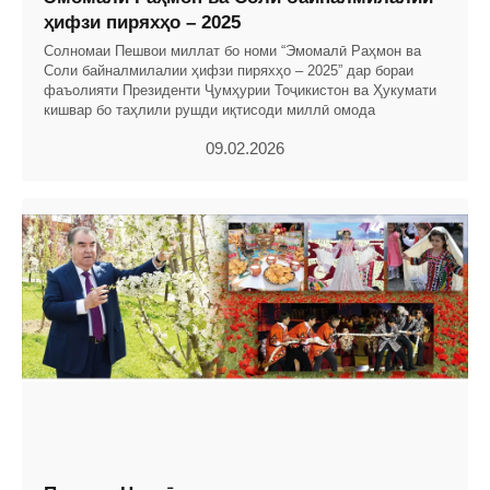
ҳифзи пиряхҳо – 2025
Солномаи Пешвои миллат бо номи “Эмомалӣ Раҳмон ва
Соли байналмилалии ҳифзи пиряхҳо – 2025” дар бораи
фаъолияти Президенти Ҷумҳурии Тоҷикистон ва Ҳукумати
кишвар бо таҳлили рушди иқтисоди миллӣ омода
09.02.2026