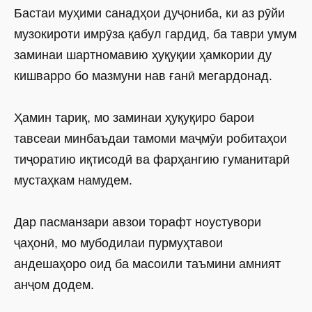
Бастаи муҳими санадҳои дуҷониба, ки аз рӯйи
музокироти имрӯза қабул гардид, ба таври умум
заминаи шартномавию ҳуқуқии ҳамкории ду
кишварро бо мазмуни нав ғанӣ мегардонад.
Ҳамин тариқ, мо заминаи ҳуқуқиро барои
тавсеаи минбаъдаи тамоми маҷмӯи робитаҳои
тиҷоратию иқтисодӣ ва фарҳангию гуманитарӣ
мустаҳкам намудем.
Дар пасманзари авзои торафт ноустувори
ҷаҳонӣ, мо мубодилаи пурмуҳтавои
андешаҳоро оид ба масоили таъмини амният
анҷом додем.