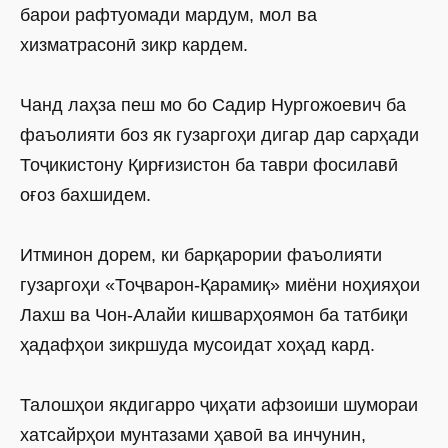
барои рафтуомади мардум, мол ва
хизматрасонӣ зикр кардем.
Чанд лаҳза пеш мо бо Садир Нургожоевич ба
фаъолияти боз як гузаргоҳи дигар дар сарҳади
Тоҷикистону Қирғизистон ба таври фосилавӣ
оғоз бахшидем.
Итминон дорем, ки барқарории фаъолияти
гузаргоҳи «Тоҷварон-Қарамиқ» миёни ноҳияҳои
Лахш ва Чон-Алайи кишварҳоямон ба татбиқи
ҳадафҳои зикршуда мусоидат хоҳад кард.
Талошҳои якдигарро ҷиҳати афзоиши шумораи
хатсайрҳои мунтазами ҳавоӣ ва инчунин,