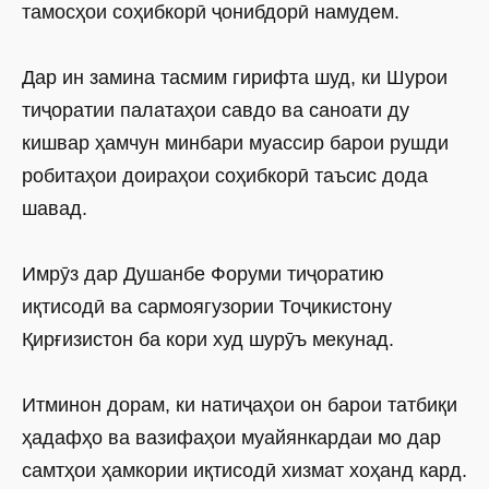
тамосҳои соҳибкорӣ ҷонибдорӣ намудем.
Дар ин замина тасмим гирифта шуд, ки Шурои
тиҷоратии палатаҳои савдо ва саноати ду
кишвар ҳамчун минбари муассир барои рушди
робитаҳои доираҳои соҳибкорӣ таъсис дода
шавад.
Имрӯз дар Душанбе Форуми тиҷоратию
иқтисодӣ ва сармоягузории Тоҷикистону
Қирғизистон ба кори худ шурӯъ мекунад.
Итминон дорам, ки натиҷаҳои он барои татбиқи
ҳадафҳо ва вазифаҳои муайянкардаи мо дар
самтҳои ҳамкории иқтисодӣ хизмат хоҳанд кард.