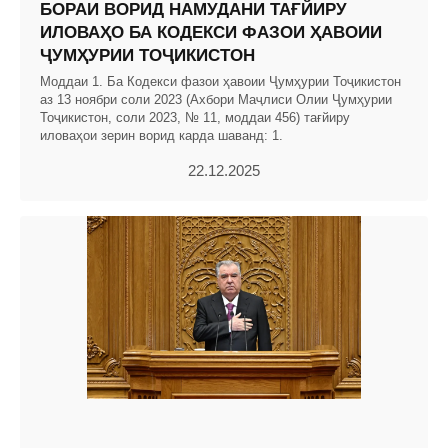
БОРАИ ВОРИД НАМУДАНИ ТАҒЙИРУ
ИЛОВАҲО БА КОДЕКСИ ФАЗОИ ҲАВОИИ
ҶУМҲУРИИ ТОҶИКИСТОН
Моддаи 1. Ба Кодекси фазои ҳавоии Ҷумҳурии Тоҷикистон
аз 13 ноябри соли 2023 (Ахбори Маҷлиси Олии Ҷумҳурии
Тоҷикистон, соли 2023, № 11, моддаи 456) тағйиру
иловаҳои зерин ворид карда шаванд: 1.
22.12.2025