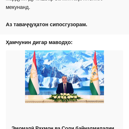
мекунанд.
Аз таваҷҷуҳатон сипосгузорам.
Ҳамчунин дигар маводҳо:
Эмомалӣ Раҳмон ва Соли байналмилалии