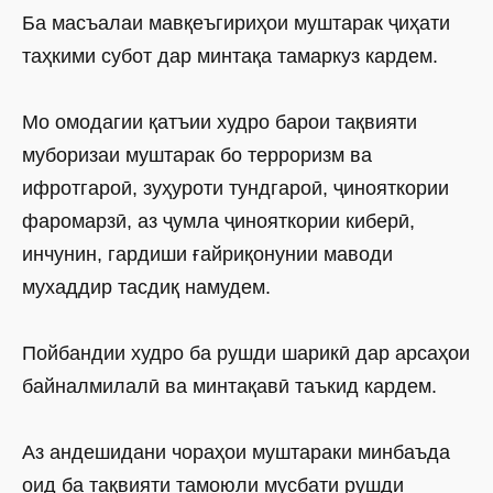
Ба масъалаи мавқеъгириҳои муштарак ҷиҳати
таҳкими субот дар минтақа тамаркуз кардем.
Мо омодагии қатъии худро барои тақвияти
муборизаи муштарак бо терроризм ва
ифротгароӣ, зуҳуроти тундгароӣ, ҷинояткории
фаромарзӣ, аз ҷумла ҷинояткории киберӣ,
инчунин, гардиши ғайриқонунии маводи
мухаддир тасдиқ намудем.
Пойбандии худро ба рушди шарикӣ дар арсаҳои
байналмилалӣ ва минтақавӣ таъкид кардем.
Аз андешидани чораҳои муштараки минбаъда
оид ба тақвияти тамоюли мусбати рушди