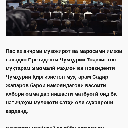
Пас аз анҷоми музокирот ва маросими имзои
санадҳо Президенти Ҷумҳурии Тоҷикистон
муҳтарам Эмомалӣ Раҳмон ва Президенти
Ҷумҳурии Қирғизистон муҳтарам Садир
Жапаров барои намояндагони васоити
ахбори омма дар нишасти матбуотӣ оид ба
натиҷаҳои мулоқоти сатҳи олӣ суханронӣ
карданд.