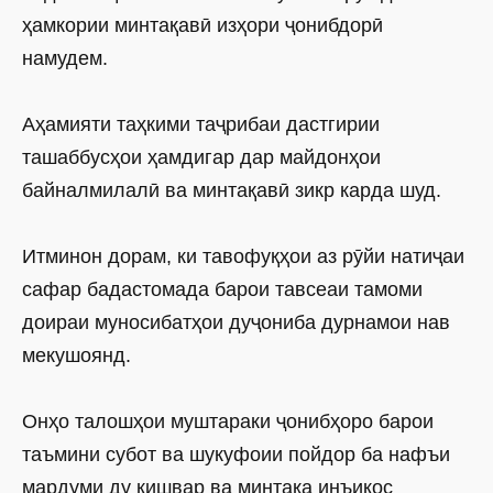
ҳамкории минтақавӣ изҳори ҷонибдорӣ
намудем.
Аҳамияти таҳкими таҷрибаи дастгирии
ташаббусҳои ҳамдигар дар майдонҳои
байналмилалӣ ва минтақавӣ зикр карда шуд.
Итминон дорам, ки тавофуқҳои аз рӯйи натиҷаи
сафар бадастомада барои тавсеаи тамоми
доираи муносибатҳои дуҷониба дурнамои нав
мекушоянд.
Онҳо талошҳои муштараки ҷонибҳоро барои
таъмини субот ва шукуфоии пойдор ба нафъи
мардуми ду кишвар ва минтақа инъикос