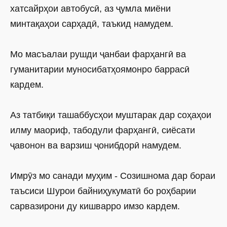
хатсайрҳои автобусӣ, аз ҷумла миёни
минтақаҳои сарҳадӣ, таъкид намудем.
Мо масъалаи рушди ҷанбаи фарҳангӣ ва
гуманитарии муносибатҳоямонро баррасӣ
кардем.
Аз татбиқи ташаббусҳои муштарак дар соҳаҳои
илму маориф, табодули фарҳангӣ, сиёсати
ҷавонон ва варзиш ҷонибдорӣ намудем.
Имрӯз мо санади муҳим - Созишнома дар бораи
таъсиси Шурои байниҳукуматӣ бо роҳбарии
сарвазирони ду кишварро имзо кардем.