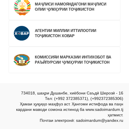
МАҶЛИСИ НАМОЯНДАГОНИ МАҶЛИСИ
ОЛИИ ҶУМҲУРИИ ТОҶИКИСТОН
АГЕНТИИ МИЛЛИИ ИТТИЛООТИИ
ТОҶИКИСТОН ХОВАР
КОМИССИЯИ МАРКАЗИИ ИНТИХОБОТ ВА
РАЪЙПУРСИИ ҶУМҲУРИИ ТОҶИКИСТОН
734018, шаҳри Душанбе, хиёбони Саъдӣ Шерозӣ - 16
Тел: (+992 372385371), (+992372385306)
Ҳамаи ҳуқуқҳо маҳфуз аст. Ҳангоми истифода ва паҳн
кардани маводи сомона истинод ба www.sadoimardum.tj
ҳатмист.
Почтаи электронӣ: sadoimardum@yandex.ru