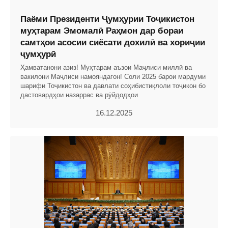
Паёми Президенти Ҷумҳурии Тоҷикистон
муҳтарам Эмомалӣ Раҳмон дар бораи
самтҳои асосии сиёсати дохилӣ ва хориҷии
ҷумҳурӣ
Ҳамватанони азиз! Муҳтарам аъзои Маҷлиси миллӣ ва
вакилони Маҷлиси намояндагон! Соли 2025 барои мардуми
шарифи Тоҷикистон ва давлати соҳибистиқлоли тоҷикон бо
дастовардҳои назаррас ва рӯйдодҳои
16.12.2025