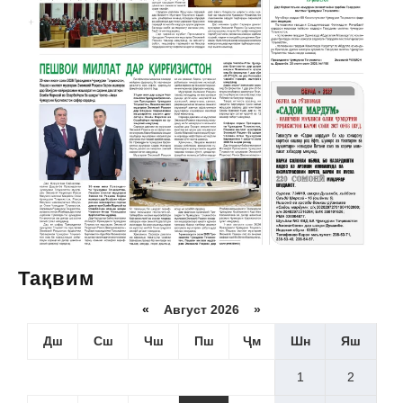
Тақвим
«
Август 2026 »
Дш
Сш
Чш
Пш
Ҷм
Шн
Яш
1
2