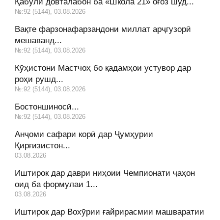
Қабули довталабон ба «Школа 21» оғоз шуд...
№:92 (5144), 03.08.2026
Вақте фарзонафарзандони миллат арҷгузорӣ
мешаванд...
№:92 (5144), 03.08.2026
Кӯҳистони Мастчоҳ бо қадамҳои устувор дар
роҳи рушд...
№:92 (5144), 03.08.2026
Бостоншиносӣ...
№:92 (5144), 03.08.2026
Анҷоми сафари корӣ дар Ҷумҳурии
Қирғизистон...
03.08.2026
Иштирок дар даври ниҳоии Чемпионати ҷаҳон
оид ба формулаи 1...
03.08.2026
Иштирок дар Вохӯрии ғайрирасмии машваратии