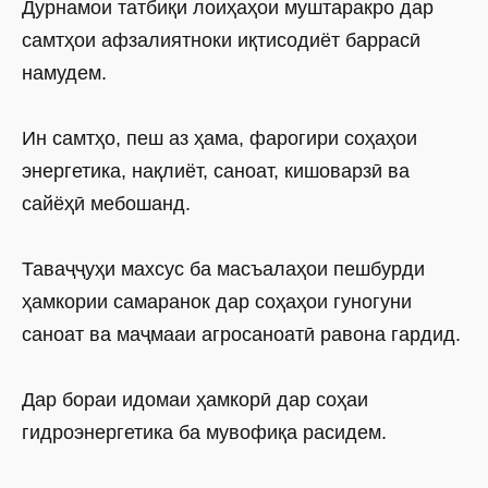
Дурнамои татбиқи лоиҳаҳои муштаракро дар
самтҳои афзалиятноки иқтисодиёт баррасӣ
намудем.
Ин самтҳо, пеш аз ҳама, фарогири соҳаҳои
энергетика, нақлиёт, саноат, кишоварзӣ ва
сайёҳӣ мебошанд.
Таваҷҷуҳи махсус ба масъалаҳои пешбурди
ҳамкории самаранок дар соҳаҳои гуногуни
саноат ва маҷмааи агросаноатӣ равона гардид.
Дар бораи идомаи ҳамкорӣ дар соҳаи
гидроэнергетика ба мувофиқа расидем.