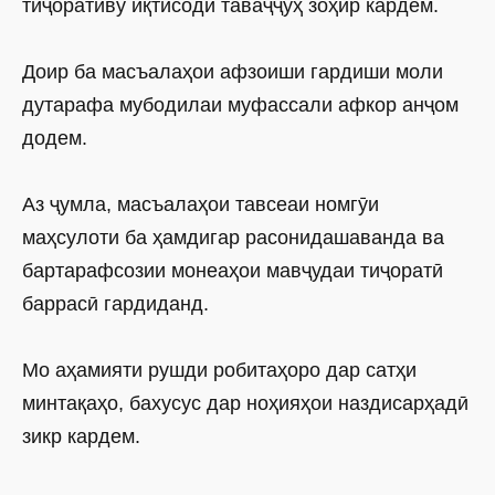
тиҷоративу иқтисодӣ таваҷҷуҳ зоҳир кардем.
Доир ба масъалаҳои афзоиши гардиши моли
дутарафа мубодилаи муфассали афкор анҷом
додем.
Аз ҷумла, масъалаҳои тавсеаи номгӯи
маҳсулоти ба ҳамдигар расонидашаванда ва
бартарафсозии монеаҳои мавҷудаи тиҷоратӣ
баррасӣ гардиданд.
Мо аҳамияти рушди робитаҳоро дар сатҳи
минтақаҳо, бахусус дар ноҳияҳои наздисарҳадӣ
зикр кардем.