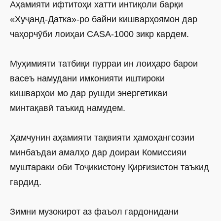
Аҳамияти ифтитоҳи хатти интиқоли барқи
«Хуҷанд-Датка»-ро байни кишварҳоямон дар
чаҳорчӯби лоиҳаи CASA-1000 зикр кардем.
Муҳимияти татбиқи пурраи ин лоиҳаро барои
васеъ намудани имконияти иштироки
кишварҳои мо дар рушди энергетикаи
минтақавӣ таъкид намудем.
Ҳамчунин аҳамияти тақвияти ҳамоҳангсозии
минбаъдаи амалҳо дар доираи Комиссияи
муштараки оби Тоҷикистону Қирғизистон таъкид
гардид.
Зимни музокирот аз фаъол гардонидани