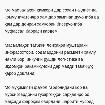
Мо масъалаҳои ҳамкорӣ дар соҳаи нақлиёт ва
коммуникатсияро ҳам дар заминаи дуҷониба ва
ҳам дар доираи ҳамкории бисёрҷониба
муфассал баррасӣ кардем.
Масъалаҳои татбиқи лоиҳаҳои муштараки
инфрасохторӣ, содагардонии расмиёти ҳамлу
нақли бор, инчунин рушди логистика ва
иқдомҳои рақамикунонӣ дар мадди таваҷҷуҳ
қарор доштанд.
Мо муҳимияти фаъол гардонидани кор ва
муосиргардонии гузаргоҳҳои сарҳадиро бо
мақсади фароҳам овардани шароити мусоид