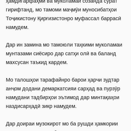
ҳамдигарфаҳмӣ ва муколамаи созанда сурат
гирифтанд, мо тамоми маҷмӯи муносибатҳои
Тоҷикистону Қирғизистонро муфассал баррасӣ
намудем.
Дар ин замина мо тамоюли таҳкими муколамаи
мунтазами сиёсиро дар сатҳи олӣ ва баланд
махсусан таъкид кардем.
Мо талошҳои тарафайнро барои ҳарчи зудтар
анҷом додани демаркатсияи сарҳад ва пурзӯр
намудани тадбирҳои эътимод дар минтақаҳои
наздисарҳадӣ зикр намудем.
Дар доираи музокирот мо ба рушди ҳамкории