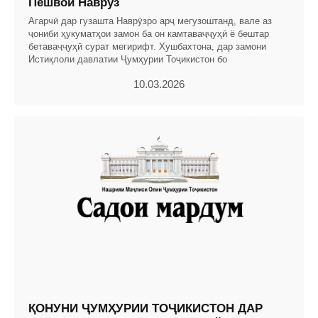
Пешвои Наврӯз
Агарчӣ дар гузашта Наврӯзро арҷ мегузоштанд, вале аз
ҷониби ҳукуматҳои замон ба он камтаваҷҷуҳӣ ё бештар
бетаваҷҷуҳӣ сурат мегирифт. Хушбахтона, дар замони
Истиқлоли давлатии Ҷумҳурии Тоҷикистон бо
10.03.2026
ҚОНУНИ ҶУМҲУРИИ ТОҶИКИСТОН ДАР