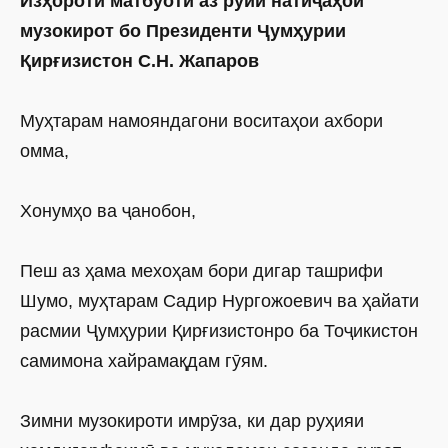
Изҳороти матбуотӣ аз рӯйи натиҷаҳои
музокирот бо Президенти Ҷумҳурии
Қирғизистон С.Н. Жапаров
Муҳтарам намояндагони воситаҳои ахбори
омма,
Хонумҳо ва ҷанобон,
Пеш аз ҳама мехоҳам бори дигар ташрифи
Шумо, муҳтарам Садир Нургожоевич ва ҳайати
расмии Ҷумҳурии Қирғизистонро ба Тоҷикистон
самимона хайрамақдам гӯям.
Зимни музокироти имрӯза, ки дар руҳияи