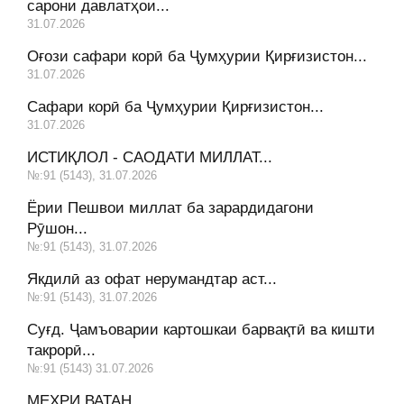
сарони давлатҳои...
31.07.2026
Оғози сафари корӣ ба Ҷумҳурии Қирғизистон...
31.07.2026
Сафари корӣ ба Ҷумҳурии Қирғизистон...
31.07.2026
ИСТИҚЛОЛ - САОДАТИ МИЛЛАТ...
№:91 (5143), 31.07.2026
Ёрии Пешвои миллат ба зарардидагони
Рӯшон...
№:91 (5143), 31.07.2026
Якдилӣ аз офат нерумандтар аст...
№:91 (5143), 31.07.2026
Суғд. Ҷамъоварии картошкаи барвақтӣ ва кишти
такрорӣ...
№:91 (5143) 31.07.2026
МЕҲРИ ВАТАН...