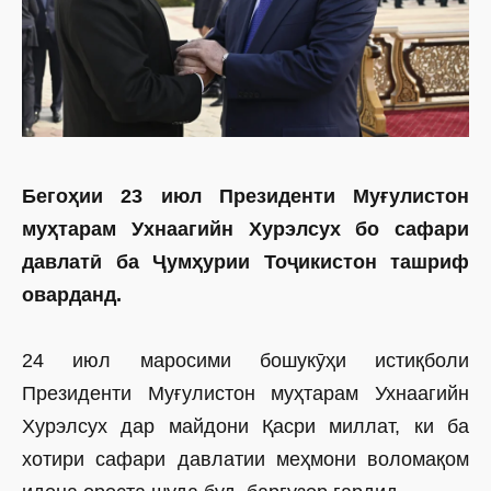
Бегоҳии 23 июл Президенти Муғулистон
муҳтарам Ухнаагийн Хурэлсух бо сафари
давлатӣ ба Ҷумҳурии Тоҷикистон ташриф
оварданд.
24 июл маросими бошукӯҳи истиқболи
Президенти Муғулистон муҳтарам Ухнаагийн
Хурэлсух дар майдони Қасри миллат, ки ба
хотири сафари давлатии меҳмони воломақом