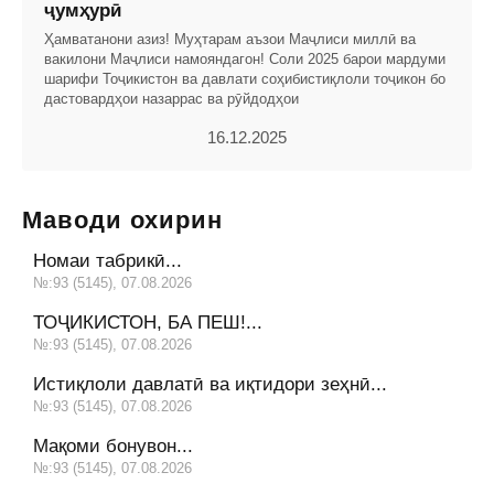
ҷумҳурӣ
Ҳамватанони азиз! Муҳтарам аъзои Маҷлиси миллӣ ва
вакилони Маҷлиси намояндагон! Соли 2025 барои мардуми
шарифи Тоҷикистон ва давлати соҳибистиқлоли тоҷикон бо
дастовардҳои назаррас ва рӯйдодҳои
16.12.2025
Маводи охирин
Номаи табрикӣ...
№:93 (5145), 07.08.2026
ТОҶИКИСТОН, БА ПЕШ!...
№:93 (5145), 07.08.2026
Истиқлоли давлатӣ ва иқтидори зеҳнӣ...
№:93 (5145), 07.08.2026
Мақоми бонувон...
№:93 (5145), 07.08.2026