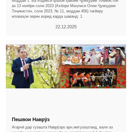
Моддаи 1. Ба Кодекси фазои ҳавоии Ҷумҳурии Тоҷикистон
аз 13 ноябри соли 2023 (Ахбори Маҷлиси Олии Ҷумҳурии
Тоҷикистон, соли 2023, № 11, моддаи 456) тағйиру
иловаҳои зерин ворид карда шаванд: 1.
22.12.2025
Пешвои Наврӯз
Агарчӣ дар гузашта Наврӯзро арҷ мегузоштанд, вале аз