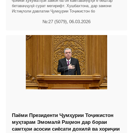
ҷониби ҳукуматҳои замон ба он камтаваҷҷуҳӣ ё бештар
бетаваҷҷуҳӣ сурат мегирифт. Хушбахтона, дар замони
Истиқлоли давлатии Ҷумҳурии Тоҷикистон бо
№:27 (5079), 06.03.2026
Паёми Президенти Ҷумҳурии Тоҷикистон
муҳтарам Эмомалӣ Раҳмон дар бораи
самтҳои асосии сиёсати дохилӣ ва хориҷии