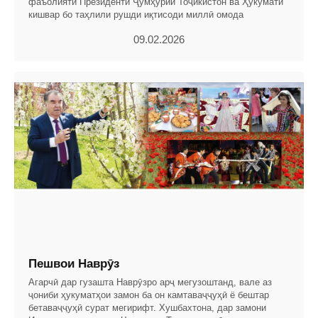
фаъолияти Президенти Ҷумҳурии Тоҷикистон ва Ҳукумати
кишвар бо таҳлили рушди иқтисоди миллӣ омода
09.02.2026
Пешвои Наврӯз
Агарчӣ дар гузашта Наврӯзро арҷ мегузоштанд, вале аз
ҷониби ҳукуматҳои замон ба он камтаваҷҷуҳӣ ё бештар
бетаваҷҷуҳӣ сурат мегирифт. Хушбахтона, дар замони