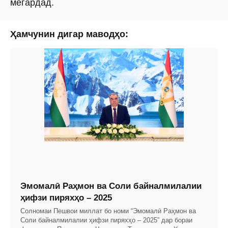
мегардад.
Ҳамчунин дигар маводҳо:
Эмомалӣ Раҳмон ва Соли байналмилалии
ҳифзи пиряхҳо – 2025
Солномаи Пешвои миллат бо номи “Эмомалӣ Раҳмон ва
Соли байналмилалии ҳифзи пиряхҳо – 2025” дар бораи