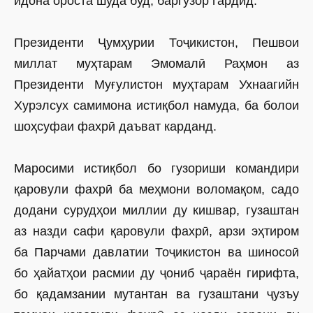
идона ороста шуда буд, баргузор гардид.
Президенти Ҷумҳурии Тоҷикистон, Пешвои
миллат муҳтарам Эмомалӣ Раҳмон аз
Президенти Муғулистон муҳтарам Ухнаагийн
Хурэлсух самимона истиқбол намуда, ба болои
шоҳсуфаи фахрӣ даъват карданд.
Маросими истиқбол бо гузориши командири
қаровули фахрӣ ба меҳмони воломақом, садо
додани сурудҳои миллии ду кишвар, гузаштан
аз назди сафи қаровули фахрӣ, арзи эҳтиром
ба Парчами давлатии Тоҷикистон ва шиносоӣ
бо ҳайатҳои расмии ду ҷониб ҷараён гирифта,
бо қадамзании мутантан ва гузаштани ҷузъу