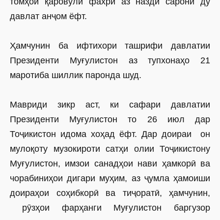
томҳои қаровули фахрӣ аз назди сарони ду
давлат анҷом ёфт.
Ҳамчунин ба ифтихори ташрифи давлатии
Президенти Муғулистон аз тупхонаҳо 21
маротиба шиллик паронда шуд.
Мавриди зикр аст, ки сафари давлатии
Президенти Муғулистон то 26 июл дар
Тоҷикистон идома хоҳад ёфт. Дар доираи он
мулоқоту музокироти сатҳи олии Тоҷикистону
Муғулистон, имзои санадҳои нави ҳамкорӣ ва
чорабиниҳои дигари муҳим, аз ҷумла ҳамоиши
доираҳои соҳибкорӣ ва тиҷоратӣ, ҳамчунин,
рӯзҳои фарҳанги Муғулистон баргузор