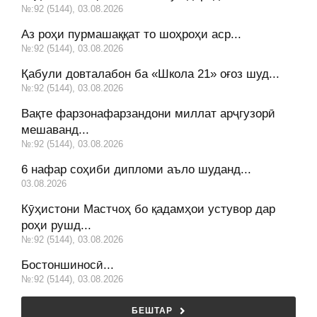
№:92 (5144), 03.08.2026
Аз роҳи пурмашаққат то шоҳроҳи аср...
№:92 (5144), 03.08.2026
Қабули довталабон ба «Школа 21» оғоз шуд...
№:92 (5144), 03.08.2026
Вақте фарзонафарзандони миллат арҷгузорӣ
мешаванд...
№:92 (5144), 03.08.2026
6 нафар соҳиби дипломи аъло шуданд...
03.08.2026
Кӯҳистони Мастчоҳ бо қадамҳои устувор дар
роҳи рушд...
№:92 (5144), 03.08.2026
Бостоншиносӣ...
№:92 (5144), 03.08.2026
БЕШТАР