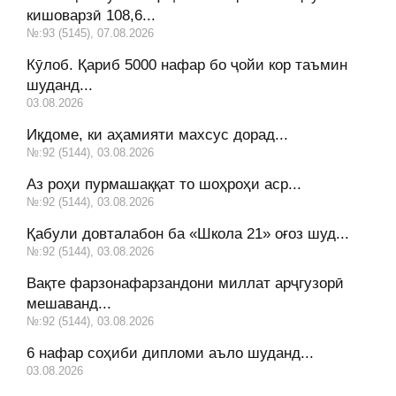
кишоварзӣ 108,6...
№:93 (5145), 07.08.2026
Кӯлоб. Қариб 5000 нафар бо ҷойи кор таъмин
шуданд...
03.08.2026
Иқдоме, ки аҳамияти махсус дорад...
№:92 (5144), 03.08.2026
Аз роҳи пурмашаққат то шоҳроҳи аср...
№:92 (5144), 03.08.2026
Қабули довталабон ба «Школа 21» оғоз шуд...
№:92 (5144), 03.08.2026
Вақте фарзонафарзандони миллат арҷгузорӣ
мешаванд...
№:92 (5144), 03.08.2026
6 нафар соҳиби дипломи аъло шуданд...
03.08.2026