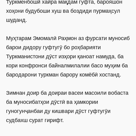
Туркменбошӣ хайра мақдам гуфта, барояшон
хоҳони будубоши хуш ва боздиди пурмаҳсул
шуданд.
Муҳтарам Эмомалӣ Раҳмон аз фурсати муносиб
барои дидору гуфтугӯ бо роҳбарияти
Туркманистони дӯст изҳори қаноат намуда, ба
кори конфронси байналмилалии басо муҳим ба
бародарони туркман барору комёбӣ хостанд.
Зимнан доир ба доираи васеи масоили вобаста
ба муносибатҳои дӯстӣ ва ҳамкории
гуногунҷанбаи ду кишвари дӯст гуфтугӯи
судбахш сурат гирифт.