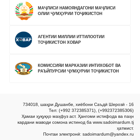
МАҶЛИСИ НАМОЯНДАГОНИ МАҶЛИСИ
ОЛИИ ҶУМҲУРИИ ТОҶИКИСТОН
АГЕНТИИ МИЛЛИИ ИТТИЛООТИИ
ТОҶИКИСТОН ХОВАР
КОМИССИЯИ МАРКАЗИИ ИНТИХОБОТ ВА
РАЪЙПУРСИИ ҶУМҲУРИИ ТОҶИКИСТОН
734018, шаҳри Душанбе, хиёбони Саъдӣ Шерозӣ - 16
Тел: (+992 372385371), (+992372385306)
Ҳамаи ҳуқуқҳо маҳфуз аст. Ҳангоми истифода ва паҳн
кардани маводи сомона истинод ба www.sadoimardum.tj
ҳатмист.
Почтаи электронӣ: sadoimardum@yandex.ru