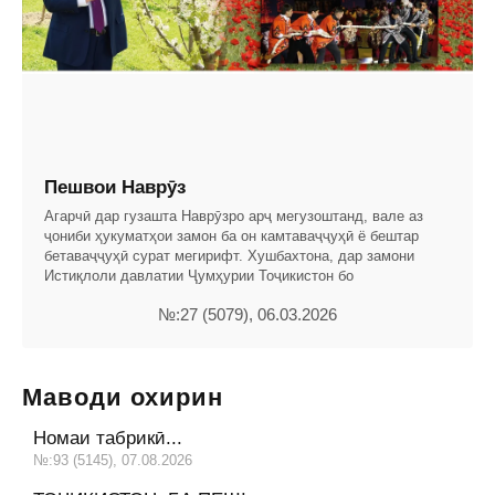
Пешвои Наврӯз
Агарчӣ дар гузашта Наврӯзро арҷ мегузоштанд, вале аз
ҷониби ҳукуматҳои замон ба он камтаваҷҷуҳӣ ё бештар
бетаваҷҷуҳӣ сурат мегирифт. Хушбахтона, дар замони
Истиқлоли давлатии Ҷумҳурии Тоҷикистон бо
№:27 (5079), 06.03.2026
Маводи охирин
Номаи табрикӣ...
№:93 (5145), 07.08.2026