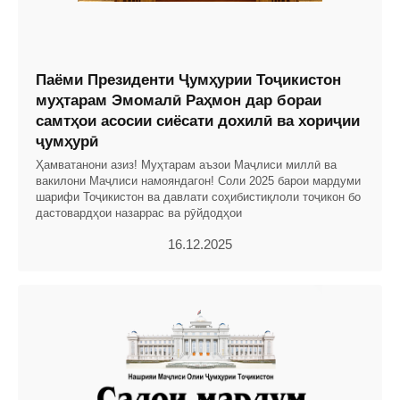
Паёми Президенти Ҷумҳурии Тоҷикистон
муҳтарам Эмомалӣ Раҳмон дар бораи
самтҳои асосии сиёсати дохилӣ ва хориҷии
ҷумҳурӣ
Ҳамватанони азиз! Муҳтарам аъзои Маҷлиси миллӣ ва
вакилони Маҷлиси намояндагон! Соли 2025 барои мардуми
шарифи Тоҷикистон ва давлати соҳибистиқлоли тоҷикон бо
дастовардҳои назаррас ва рӯйдодҳои
16.12.2025