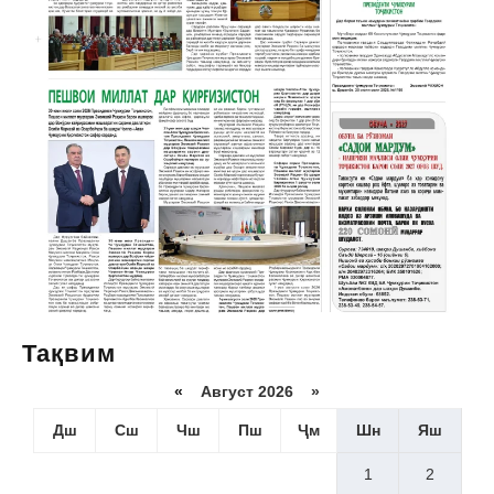
Тақвим
«
Август 2026 »
Дш
Сш
Чш
Пш
Ҷм
Шн
Яш
1
2