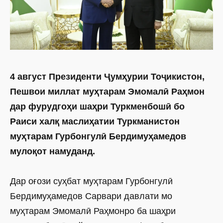
4 август Президенти Ҷумҳурии Тоҷикистон,
Пешвои миллат муҳтарам Эмомалӣ Раҳмон
дар фурудгоҳи шаҳри Туркменбошӣ бо
Раиси халқ маслиҳатии Туркманистон
муҳтарам Гурбонгулӣ Бердимуҳамедов
мулоқот намуданд.
Дар оғози суҳбат муҳтарам Гурбонгулӣ
Бердимуҳамедов Сарвари давлати мо
муҳтарам Эмомалӣ Раҳмонро ба шаҳри