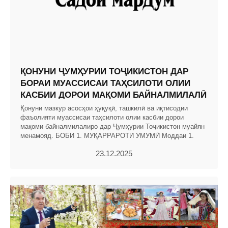
ҚОНУНИ ҶУМҲУРИИ ТОҶИКИСТОН ДАР
БОРАИ МУАССИСАИ ТАҲСИЛОТИ ОЛИИ
КАСБИИ ДОРОИ МАҚОМИ БАЙНАЛМИЛАЛӢ
Қонуни мазкур асосҳои ҳуқуқӣ, ташкилӣ ва иқтисодии
фаъолияти муассисаи таҳсилоти олии касбии дорои
мақоми байналмилалиро дар Ҷумҳурии Тоҷикистон муайян
менамояд. БОБИ 1. МУҚАРРАРОТИ УМУМӢ Моддаи 1.
23.12.2025