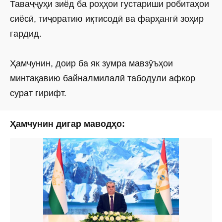
Таваҷҷуҳи зиёд ба роҳҳои густариши робитаҳои
сиёсӣ, тиҷоратию иқтисодӣ ва фарҳангӣ зоҳир
гардид.
Ҳамчунин, доир ба як зумра мавзӯъҳои
минтақавию байналмилалӣ табодули афкор
сурат гирифт.
Ҳамчунин дигар маводҳо: