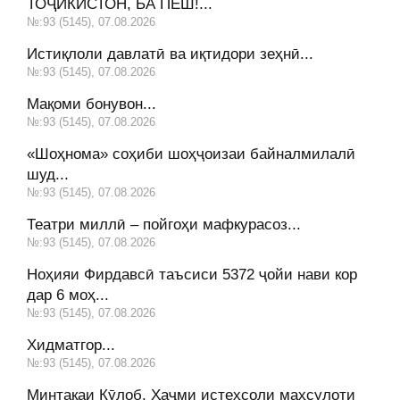
ТОҶИКИСТОН, БА ПЕШ!...
№:93 (5145), 07.08.2026
Истиқлоли давлатӣ ва иқтидори зеҳнӣ...
№:93 (5145), 07.08.2026
Мақоми бонувон...
№:93 (5145), 07.08.2026
«Шоҳнома» соҳиби шоҳҷоизаи байналмилалӣ
шуд...
№:93 (5145), 07.08.2026
Театри миллӣ – пойгоҳи мафкурасоз...
№:93 (5145), 07.08.2026
Ноҳияи Фирдавсӣ таъсиси 5372 ҷойи нави кор
дар 6 моҳ...
№:93 (5145), 07.08.2026
Хидматгор...
№:93 (5145), 07.08.2026
Минтақаи Кӯлоб. Ҳаҷми истеҳсоли маҳсулоти