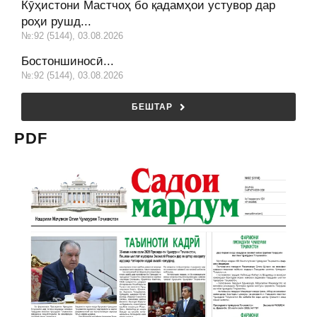
Кӯҳистони Мастчоҳ бо қадамҳои устувор дар
роҳи рушд...
№:92 (5144), 03.08.2026
Бостоншиносӣ...
№:92 (5144), 03.08.2026
БЕШТАР
PDF