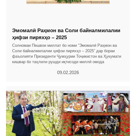
Эмомалӣ Раҳмон ва Соли байналмилалии
ҳифзи пиряхҳо – 2025
Солномаи Пешвои миллат бо номи “Эмомалӣ Раҳмон ва
Соли байналмилалии ҳифзи пиряхҳо – 2025” дар бораи
фаъолияти Президенти Ҷумҳурии Тоҷикистон ва Ҳукумати
кишвар бо таҳлили рушди иқтисоди миллӣ омода
09.02.2026