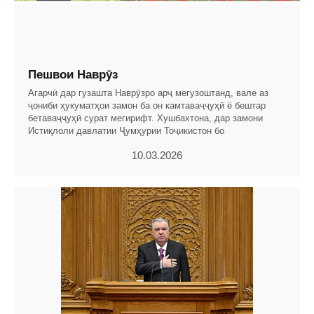
Пешвои Наврӯз
Агарчӣ дар гузашта Наврӯзро арҷ мегузоштанд, вале аз
ҷониби ҳукуматҳои замон ба он камтаваҷҷуҳӣ ё бештар
бетаваҷҷуҳӣ сурат мегирифт. Хушбахтона, дар замони
Истиқлоли давлатии Ҷумҳурии Тоҷикистон бо
10.03.2026