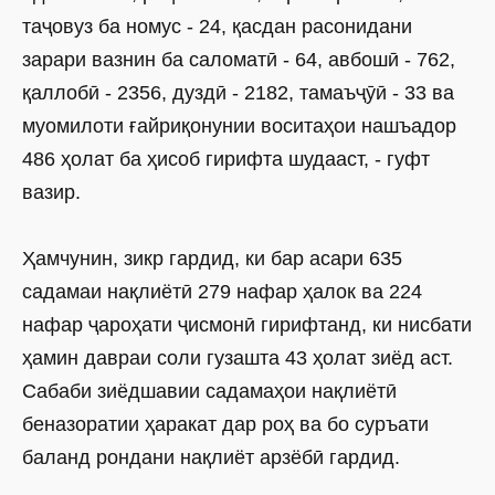
таҷовуз ба номус - 24, қасдан расонидани
зарари вазнин ба саломатӣ - 64, авбошӣ - 762,
қаллобӣ - 2356, дуздӣ - 2182, тамаъҷӯӣ - 33 ва
муомилоти ғайриқонунии воситаҳои нашъадор
486 ҳолат ба ҳисоб гирифта шудааст, - гуфт
вазир.
Ҳамчунин, зикр гардид, ки бар асари 635
садамаи нақлиётӣ 279 нафар ҳалок ва 224
нафар ҷароҳати ҷисмонӣ гирифтанд, ки нисбати
ҳамин давраи соли гузашта 43 ҳолат зиёд аст.
Сабаби зиёдшавии садамаҳои нақлиётӣ
беназоратии ҳаракат дар роҳ ва бо суръати
баланд рондани нақлиёт арзёбӣ гардид.