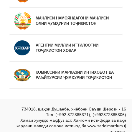
МАҶЛИСИ НАМОЯНДАГОНИ МАҶЛИСИ
ОЛИИ ҶУМҲУРИИ ТОҶИКИСТОН
АГЕНТИИ МИЛЛИИ ИТТИЛООТИИ
ТОҶИКИСТОН ХОВАР
КОМИССИЯИ МАРКАЗИИ ИНТИХОБОТ ВА
РАЪЙПУРСИИ ҶУМҲУРИИ ТОҶИКИСТОН
734018, шаҳри Душанбе, хиёбони Саъдӣ Шерозӣ - 16
Тел: (+992 372385371), (+992372385306)
Ҳамаи ҳуқуқҳо маҳфуз аст. Ҳангоми истифода ва паҳн
кардани маводи сомона истинод ба www.sadoimardum.tj
ҳатмист.