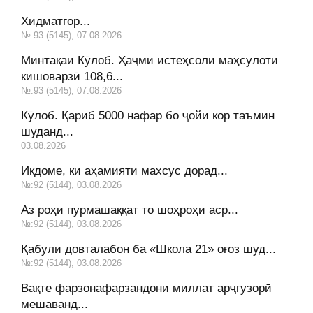
Хидматгор...
№:93 (5145), 07.08.2026
Минтақаи Кӯлоб. Ҳаҷми истеҳсоли маҳсулоти
кишоварзӣ 108,6...
№:93 (5145), 07.08.2026
Кӯлоб. Қариб 5000 нафар бо ҷойи кор таъмин
шуданд...
03.08.2026
Иқдоме, ки аҳамияти махсус дорад...
№:92 (5144), 03.08.2026
Аз роҳи пурмашаққат то шоҳроҳи аср...
№:92 (5144), 03.08.2026
Қабули довталабон ба «Школа 21» оғоз шуд...
№:92 (5144), 03.08.2026
Вақте фарзонафарзандони миллат арҷгузорӣ
мешаванд...