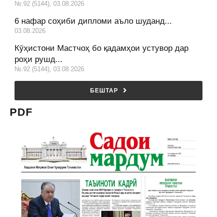
№:92 (5144), 03.08.2026
6 нафар соҳиби дипломи аъло шуданд...
03.08.2026
Кӯҳистони Мастчоҳ бо қадамҳои устувор дар
роҳи рушд...
№:92 (5144), 03.08.2026
БЕШТАР
PDF