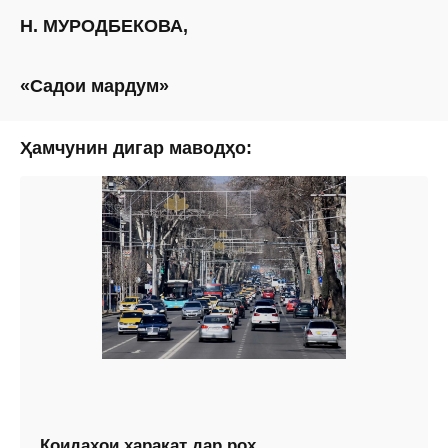
Н. МУРОДБЕКОВА,
«Садои мардум»
Ҳамчунин дигар маводҳо:
Қоидаҳои ҳаракат дар роҳ