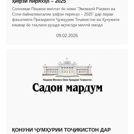
ҳифзи пиряхҳо – 2025
Солномаи Пешвои миллат бо номи “Эмомалӣ Раҳмон ва
Соли байналмилалии ҳифзи пиряхҳо – 2025” дар бораи
фаъолияти Президенти Ҷумҳурии Тоҷикистон ва Ҳукумати
кишвар бо таҳлили рушди иқтисоди миллӣ омода
09.02.2026
ҚОНУНИ ҶУМҲУРИИ ТОҶИКИСТОН ДАР