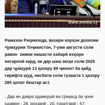
Рамазон Раҳимзода, вазири корҳои дохилии
Ҷумҳурии Тоҷикистон, 7-уми августи соли
равон зимни нишасти хабарӣ изҳори
нигаронӣ кард, ки дар шаш моҳи соли 2025
дар ҷумҳурӣ 13 ҳазору 89 ҷиноят ба қайд
гирифта шуд, нисбати соли гузашта 1 ҳазору
285 ҳолат бештар аст.
- Дар ин давра одамкушӣ ва сӯиқасд ба ҷони
одамон - 28, роҳзанӣ - 20, ғоратгарӣ - 57,