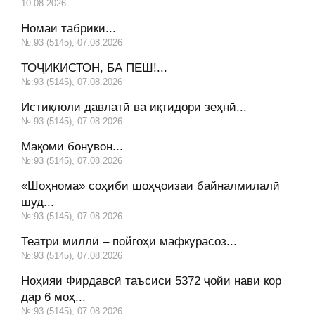
10.08.2026
Номаи табрикӣ...
№:93 (5145), 07.08.2026
ТОҶИКИСТОН, БА ПЕШ!...
№:93 (5145), 07.08.2026
Истиқлоли давлатӣ ва иқтидори зеҳнӣ...
№:93 (5145), 07.08.2026
Мақоми бонувон...
№:93 (5145), 07.08.2026
«Шоҳнома» соҳиби шоҳҷоизаи байналмилалӣ
шуд...
№:93 (5145), 07.08.2026
Театри миллӣ – пойгоҳи мафкурасоз...
№:93 (5145), 07.08.2026
Ноҳияи Фирдавсӣ таъсиси 5372 ҷойи нави кор
дар 6 моҳ...
№:93 (5145), 07.08.2026