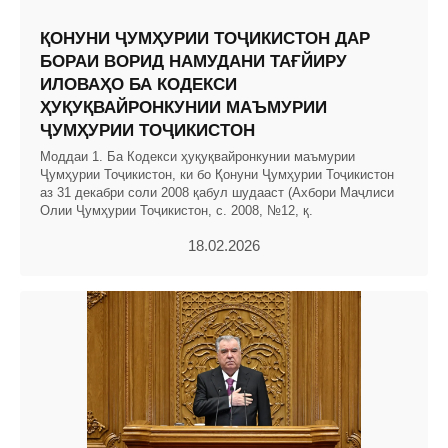
ҚОНУНИ ҶУМҲУРИИ ТОҶИКИСТОН ДАР
БОРАИ ВОРИД НАМУДАНИ ТАҒЙИРУ
ИЛОВАҲО БА КОДЕКСИ
ҲУҚУҚВАЙРОНКУНИИ МАЪМУРИИ
ҶУМҲУРИИ ТОҶИКИСТОН
Моддаи 1. Ба Кодекси ҳуқуқвайронкунии маъмурии
Ҷумҳурии Тоҷикистон, ки бо Қонуни Ҷумҳурии Тоҷикис­тон
аз 31 декабри соли 2008 қабул шудааст (Ахбори Маҷлиси
Олии Ҷумҳурии Тоҷикистон, с. 2008, №12, қ.
18.02.2026