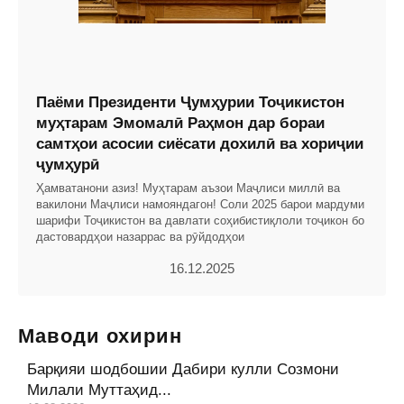
Паёми Президенти Ҷумҳурии Тоҷикистон
муҳтарам Эмомалӣ Раҳмон дар бораи
самтҳои асосии сиёсати дохилӣ ва хориҷии
ҷумҳурӣ
Ҳамватанони азиз! Муҳтарам аъзои Маҷлиси миллӣ ва
вакилони Маҷлиси намояндагон! Соли 2025 барои мардуми
шарифи Тоҷикистон ва давлати соҳибистиқлоли тоҷикон бо
дастовардҳои назаррас ва рӯйдодҳои
16.12.2025
Маводи охирин
Барқияи шодбошии Дабири кулли Созмони
Милали Муттаҳид...