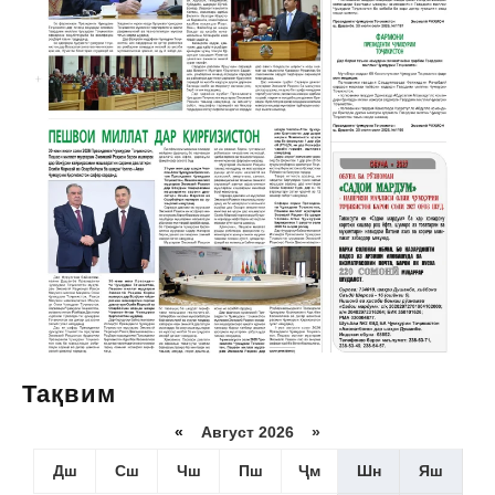
Тақвим
«
Август 2026 »
Дш
Сш
Чш
Пш
Ҷм
Шн
Яш