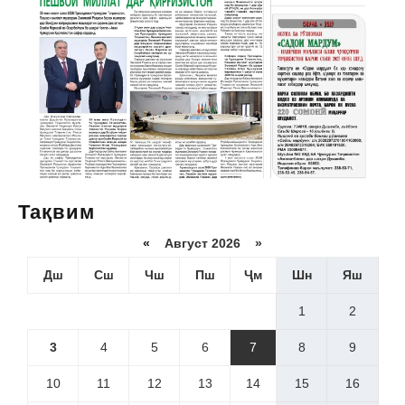
Тақвим
«
Август 2026 »
Дш
Сш
Чш
Пш
Ҷм
Шн
Яш
1
2
3
4
5
6
7
8
9
10
11
12
13
14
15
16