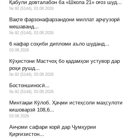
Қабули довталабон ба «Школа 21» оғоз шуд...
№:92 (5144), 03.08.2026
Вақте фарзонафарзандони миллат арҷгузорӣ
мешаванд...
№:92 (5144), 03.08.2026
6 нафар соҳиби дипломи аъло шуданд...
03.08.2026
Кӯҳистони Мастчоҳ бо қадамҳои устувор дар
роҳи рушд...
№:92 (5144), 03.08.2026
Бостоншиносӣ...
№:92 (5144), 03.08.2026
Минтақаи Кӯлоб. Ҳаҷми истеҳсоли маҳсулоти
кишоварзӣ 108,6...
03.08.2026
Анҷоми сафари корӣ дар Ҷумҳурии
Қирғизистон...