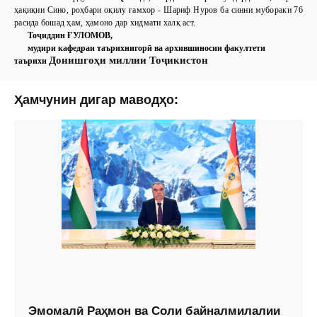
ҳақиқии Сино, роҳбари оқилу ғамхор - Шариф Нуров ба синни мубораки 76
расида бошад ҳам, ҳамоно дар хидмати халқ аст.
Тоҷиддин ҒУЛОМОВ,
мудири кафедраи таърихнигорӣ ва архившиносии факултети
Донишгоҳи миллии Тоҷикистон
таърихи
Ҳамчунин дигар маводҳо:
Эмомалӣ Раҳмон ва Соли байналмилалии