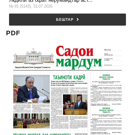
Якдилӣ аз офат нерумандтар аст...
№:91 (5143), 31.07.2026
БЕШТАР
PDF