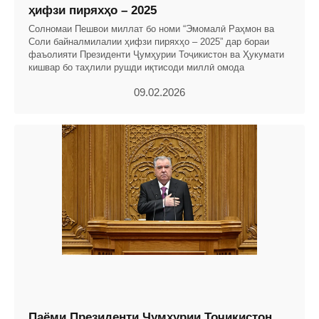
ҳифзи пиряхҳо – 2025
Солномаи Пешвои миллат бо номи “Эмомалӣ Раҳмон ва
Соли байналмилалии ҳифзи пиряхҳо – 2025” дар бораи
фаъолияти Президенти Ҷумҳурии Тоҷикистон ва Ҳукумати
кишвар бо таҳлили рушди иқтисоди миллӣ омода
09.02.2026
Паёми Президенти Ҷумҳурии Тоҷикистон