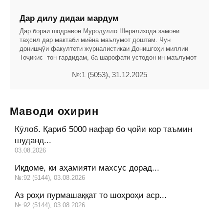
Дар дилу дидаи мардум
Дар бораи шодравон Муродулло Шерализода замони
таҳсил дар мактаби миёна маълумот доштам. Чун
донишҷӯи факултети журналистикаи Донишгоҳи миллии
Тоҷикис ­ тон гардидам, ба шарофати устодон ин маълумот
№:1 (5053), 31.12.2025
Маводи охирин
Кӯлоб. Қариб 5000 нафар бо ҷойи кор таъмин
шуданд...
03.08.2026
Иқдоме, ки аҳамияти махсус дорад...
№:92 (5144), 03.08.2026
Аз роҳи пурмашаққат то шоҳроҳи аср...
№:92 (5144), 03.08.2026