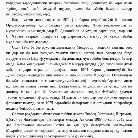
кафедраи тарбодшиносии шаҳраки табибони назди донишгоҳ ба кори илми
тарбодшиносӣ ҷалб намуданӣ шуданд, аммо ба сабаби бемории модар
пешниҳоди онҳоро рад кард.
Баъди хатми донишгоҳ соли 1972 ӯро барои таҷрибаомӯзӣ ба ноҳияи
Орҷоникидзеобод (ҳоло Ваҳдат) равон карданд. Ҳини таҷрибаомӯзӣ аз
мутахассисони варзидаи давр В. Деҳқонбоев ва мудири дармонгоҳи марказӣ
С. Ҷӯраев таҷриба гирифт ва дар дармонгоҳи мазкур ба ҳайси табиби
муолиҷавӣ ба кор даромад.
Соли 1973 ба беморхонаи минтақавии Меҳробод - зодгоҳи азизаш, ҷое,
ки дар он ба воя расидаю ҳамчун инсони шариф ном бароварда буду
мардуми он аз Шариф умедҳои зиёд доштанд, чун табиби боистеъдод ба кор
омад. Ҳама ҳамдиёронаш аз омадани ӯ масрур буданд. Дар пиронсолӣ дуои
хайри модари пирашро гирифта, соли 1974 барои донишомӯзӣ ба
Донишгоҳи баъдидипломии табибони шаҳри Бокуи Ҷумҳурии Озарбойҷон
ба ҳайси ташкилотчии соҳаи тандурустӣ ва ҳифзи иҷтимоӣ барои такмили
ихтисос ва дониш равона шуд. Баъди баланд бардоштани сатҳи ихтисос ва
донишу малака ӯро ба беморхонаи марказии ноҳияи Файзобод ҳамчун
табиби муолиҷавӣ фиристоданд. Муддати як сол дар беморхонаи марказӣ
фаъолият намуда, соли 1975 сартабиби беморхонаи минтақавии Меҳрободи
ноҳияи Файзобод таъин гашт.
Солҳои роҳбариаш бунгоҳҳои тиббии деҳоти Якабед, Устошамс, Шерамон,
Бӯстон ва Чилчашмаро низ назорат мекард. Аз соли 1988 то соли 2012 ҳам
дар беморхонаи марказии ноҳия ва ҳам дар беморхонаи минтақавии
Меҳробод фаъолият кардааст. Тавассути хизмати софдилонааш хурду калони
ноҳия ӯро мешиносанд ва эҳтиромашро ба ҷо меоранд.