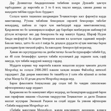
Дар Донишгоҳи баъдидипломии табибони шаҳри Душанбе ҳамчун
тарбодшинос ду маротиба аз 3 то 6 моҳ таҳсил намуда, савияи дониш ва
маҳорати тиббии худро боло бурдааст.
Солҳои ҷанги таҳмилии шаҳрвандии Тоҷикистонро касе фаромӯш карда
наметавонад. Рӯзона табибони бемориҳои сироятӣ беморонро табобат
мекарданд, шабона аз тарси ҷон навбатдорӣ карда наметавонистанд.
Қаҳрамони мо бо ҳамшираҳои шафқат дар баробари навбатдории шабонарӯзӣ
рӯзҳои истироҳат низ дар беморхона ба кор машғул буданд. Шариф Нуров
баъди нисфирӯзӣ ба аёдати беморони вазнин ва ҳолатҳои садамавӣ мерафт.
Баъзан танҳо, ҳатто бо асп ё пиёда ба деҳаҳои дурдасти кӯҳии минтақа барои
расондани ёрии таъҷилӣ рафта, ба навзодону беморон ёрӣ мерасонд.
Ҳамаи ин сарсупурдагиҳо ва дилбастагиҳо ба касби пуршарафи табибӣ буд,
ки 48 соли бетанаффус ҳамчун табиби муолиҷавӣ дар хидмати халқ сарф
намуда, чун табиби мардумӣ машҳур гардид.
Муддати кориаш чор маротиба вакили маҳаллии шурои ҷамоати деҳоти
Меҳробод ва солҳои 2000-2005 вакили халқии ноҳияи Файзобод интихоб
гардидааст. Дар давраи вакилияш бо ташаббуси ӯ хати оби нӯшокӣ аз поёни
кӯҳи Мазор ба 10 деҳаи деҳоти Меҳробод оварда шуд.
Барои фаъолияти бенуқсонаш дар соҳаи тиб бо чандин сипосномаю
ифтихорномаҳо қадр шудааст.
Қаҳрамони мо бо мамнуният иброз медорад, ки баландтарин қадрдонӣ барои
ман гирифтани нишони «Аълочии тандурустии Тоҷикистон» аз дасти Пешвои
миллат муҳтарам Эмомалӣ
Раҳмон ва соҳиб шудан ба унвони ифтихории
«Табиби мардумии Меҳробод» аст.
«Табиби мардумии Меҳробод», марди нексиришту дардошно, вориси