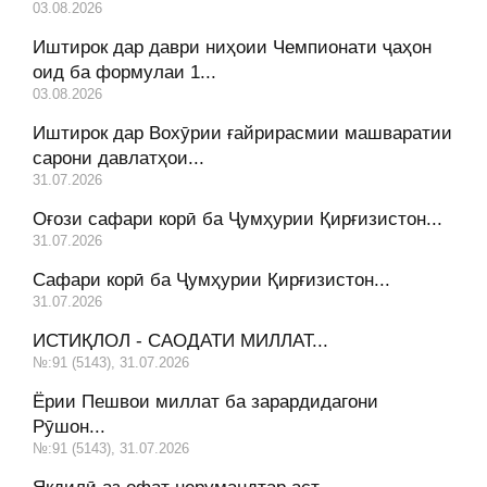
03.08.2026
Иштирок дар даври ниҳоии Чемпионати ҷаҳон
оид ба формулаи 1...
03.08.2026
Иштирок дар Вохӯрии ғайрирасмии машваратии
сарони давлатҳои...
31.07.2026
Оғози сафари корӣ ба Ҷумҳурии Қирғизистон...
31.07.2026
Сафари корӣ ба Ҷумҳурии Қирғизистон...
31.07.2026
ИСТИҚЛОЛ - САОДАТИ МИЛЛАТ...
№:91 (5143), 31.07.2026
Ёрии Пешвои миллат ба зарардидагони
Рӯшон...
№:91 (5143), 31.07.2026