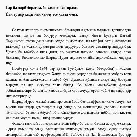
Гар ба пирӣ бирасам, бо ҳама ин хотираҳо,
Ёди ту дар кафи ман ҳамчу асо хоҳад монд.
Солҳои душвору пурмашаққати баъдиҷангӣ ҳамеша мардони қавииродаю
поктинат, шуҷоъ ва боғурур меофарад. Баъди Ҷанги Бузурги Ватанӣ
Тоҷикистон фарзандони зиёди худро аз даст дод, ин талафот вазъи иҷтимоию
иқтисодӣ ва ҳолати руҳию равонии мардумро боз ҳам сангинтар намуда буд.
Ҷомеа ба табибоне ниёз дошт, то захмҳои ҷисмию равонии халқро даво
бахшанд. Қаҳрамони мо Шариф Нуров дар ҳамин айём дармонбахши мардум
шуд.
Номбурда соли 1948 дар деҳаи Гумбулоқ (ҳоло Меҳробод)-и ноҳияи
Файзобод таваллуд шудааст. Ҳанӯз аз айёми хурдсолӣ бо дониши хубу ахлоқи
ҳамида миёни ҳамдеҳагон маҳбуб буд. Ҳамеша кӯшиш мекард дар боварии
мардум ва дар хизмати халқ бошад. Аз айёми мактабхонӣ фанҳои
табиатшиносиро бо шавқу ҳаваси зиёд аз худ намуда, орзуи табиб шуданро дар
дил мепарварид.
Шариф Нуров мактаби миёнаро соли 1965 бомуваффақият хатм намуд. Аз
миёни 100 нафар ҳамсинфони худ танҳо ӯ ба Донишкадаи давлатии тиббии
Тоҷикистон ба номи Абуалӣ ибни Сино (ҳоло Донишгоҳи тиббии Тоҷикистон
ба номи Абуалӣ ибни Сино) шомил гардид.
Фанҳои таълимӣ ва нозукиҳои илми
тибро бо завқи баланд аз худ менамуд.
Дарки маънӣ ва завқи баландашро мушоҳида намуда, баъди курси шашум
докторони илми тиб, профессорон В.И. Зайт
сева ва Л.Т. Вишневская ӯро дар