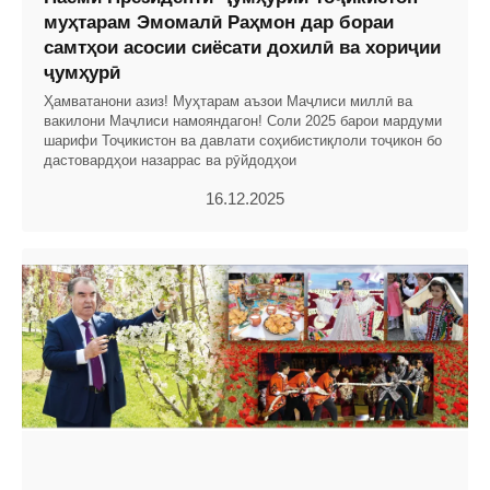
муҳтарам Эмомалӣ Раҳмон дар бораи
самтҳои асосии сиёсати дохилӣ ва хориҷии
ҷумҳурӣ
Ҳамватанони азиз! Муҳтарам аъзои Маҷлиси миллӣ ва
вакилони Маҷлиси намояндагон! Соли 2025 барои мардуми
шарифи Тоҷикистон ва давлати соҳибистиқлоли тоҷикон бо
дастовардҳои назаррас ва рӯйдодҳои
16.12.2025