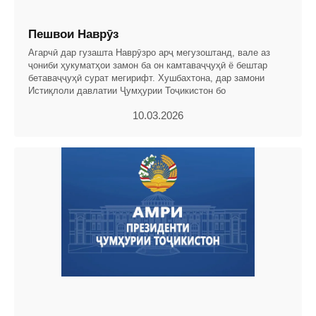
Пешвои Наврӯз
Агарчӣ дар гузашта Наврӯзро арҷ мегузоштанд, вале аз
ҷониби ҳукуматҳои замон ба он камтаваҷҷуҳӣ ё бештар
бетаваҷҷуҳӣ сурат мегирифт. Хушбахтона, дар замони
Истиқлоли давлатии Ҷумҳурии Тоҷикистон бо
10.03.2026