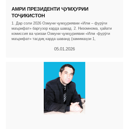
АМРИ ПРЕЗИДЕНТИ ҶУМҲУРИИ
ТОҶИКИСТОН
1. Дар соли 2026 Озмуни ҷумҳуриявии «Илм – фурӯғи
маърифат» баргузор карда шавад. 2. Низомнома, ҳайати
комиссия ва ҷоизаи Озмуни ҷумҳуриявии «Илм -фурӯғи
маърифат» тасдиқ карда шаванд (замимаҳои 1,
05.01.2026