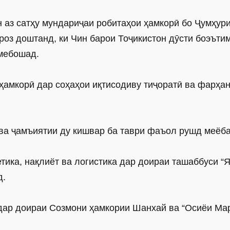
аз сатҳу мундариҷаи робитаҳои ҳамкорӣ бо Ҷумҳур
оз доштанд, ки Чин барои Тоҷикистон дӯсти боэъти
 мебошад.
ҳамкорӣ дар соҳаҳои иқтисодиву тиҷоратӣ ва фарҳа
 ва ҷамъиятии ду кишвар ба таври фаъол рушд меёб
тика, нақлиёт ва логистика дар доираи ташаббуси “Я
д.
дар доираи Созмони ҳамкории Шанхай ва “Осиёи Мар