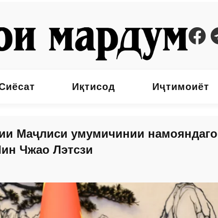
Сиёсат
Иқтисод
Иҷтимоиёт
мии Маҷлиси умумичинии намояндаг
ин Чжао Лэтсзи