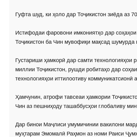
Гуфта шуд, ки ҳоло дар Тоҷикистон зиёда аз 
Истифодаи фаровони имкониятҳо дар соҳаҳои с
Тоҷикистон ба Чин мувофиқи мақсад шумурда 
Густариши ҳамкорӣ дар самти технологияҳои р
миллии Тоҷикистон, рушди робитаҳо дар соҳаи
технологияҳои иттилоотиву коммуникатсионӣ а
Ҳамчунин, атрофи тавсеаи ҳамкории Тоҷикисто
Чин аз пешниҳоду ташаббусҳои глобаливу мин
Дар бинои Маҷлиси умумичинии вакилони мард
муҳтарам Эмомалӣ Раҳмон аз номи Раиси Ҷумҳ