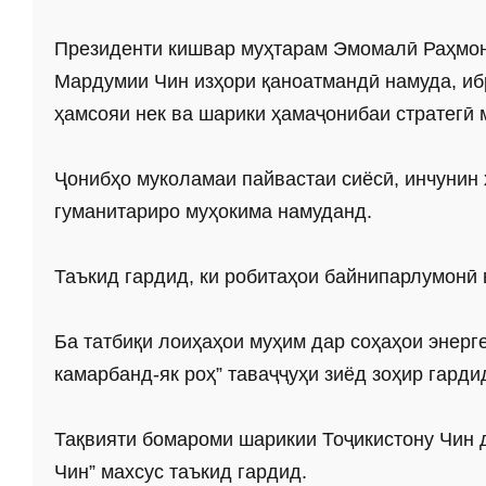
Президенти кишвар муҳтарам Эмомалӣ Раҳмон 
Мардумии Чин изҳори қаноатмандӣ намуда, ибр
ҳамсояи нек ва шарики ҳамаҷонибаи стратегӣ
Ҷонибҳо муколамаи пайвастаи сиёсӣ, инчунин 
гуманитариро муҳокима намуданд.
Таъкид гардид, ки робитаҳои байнипарлумонӣ
Ба татбиқи лоиҳаҳои муҳим дар соҳаҳои энерге
камарбанд-як роҳ” таваҷҷуҳи зиёд зоҳир гарди
Тақвияти бомароми шарикии Тоҷикистону Чин 
Чин” махсус таъкид гардид.