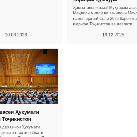
Истиқлоли давлатии Ҷумҳурии
о
Ҳамватанони азиз! Муҳтарам аъз
Маҷлиси миллӣ ва вакилони Маҷ
намояндагон! Соли 2025 барои м
шарифи Тоҷикистон ва давлати
соҳибистиқлоли тоҷикон бо дасто
10.03.2026
16.12.2025
назаррас ва рӯйдодҳои
васеи Ҳукумати
 Тоҷикистон
р дар бинои Ҳукумати
ҷикистон таҳти раёсати