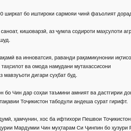
700 ширкат бо иштироки сармояи чинӣ фаъолият дора
аноат, кишоварзӣ, аз ҷумла содироти маҳсулоти аг
шуд.
ақамӣ ва инноватсия, раванди рақамикунонии иқтис
 таҳсилот ва омода намудани мутахассисони
з мавзуъоти дигари суҳбат буд.
н бо Чин дар соҳаи таъмини амният ва дастгирии д
тақавии Тоҷикистон табодули андеша сурат гирифт.
умӣ, ҳамчунин, хос ба ифтихори Пешвои Тоҷикистон
урии Мардумии Чин муҳтарам Си Ҷинпин бо ҳузури 