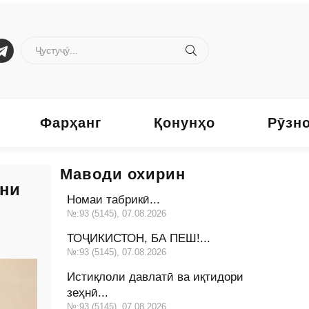
Фарҳанг
Қонунҳо
Рӯзн
Маводи охирин
они
Номаи табрикӣ...
№:93 (5145), 07.08.2026
ТОҶИКИСТОН, БА ПЕШ!...
№:93 (5145), 07.08.2026
Истиқлоли давлатӣ ва иқтидори
зеҳнӣ...
№:93 (5145), 07.08.2026