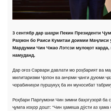
3 сентябр дар шаҳри Пекин Президенти Ҷу
Раҳмон бо Раиси Кумитаи доимии Маҷлиси
Мардумии Чин Чжао Лэтсзи мулоқот карда,
намуданд.
Дар оғоз Сарвари давлати мо роҳбарият ва м
милитаризми Ҷопон ва анҷоми ҷанги дуюми ҷ
чорабиниҳои пуршукуҳ ба ин муносибат табрик
Роҳбари Парлумони Чин зимни баҳогузорӣ ба с
ҷумла изҳор дошт: “Чин ҳамеша дӯсти аз ҳама