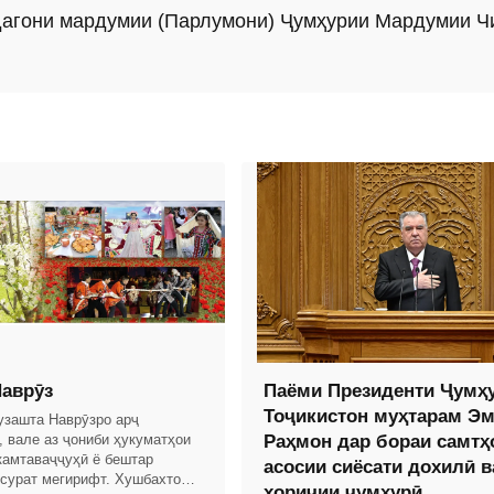
агони мардумии (Парлумони) Ҷумҳурии Мардумии Ч
аврӯз
Паёми Президенти Ҷумҳ
Тоҷикистон муҳтарам Э
гузашта Наврӯзро арҷ
, вале аз ҷониби ҳукуматҳои
Раҳмон дар бораи самтҳ
камтаваҷҷуҳӣ ё бештар
асосии сиёсати дохилӣ в
 сурат мегирифт. Хушбахтона,
хориҷии ҷумҳурӣ