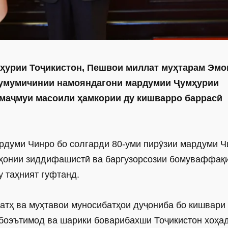
мҳурии Тоҷикистон, Пешвои миллат муҳтарам Эм
 умумичинии намояндагони мардумии Ҷумҳурии
 маҷмуи масоили ҳамкории ду кишварро баррасӣ
ардуми Чинро бо солгарди 80-уми пирӯзии мардуми Ч
аҳонии зиддифашистӣ ва баргузорсозии бомуваффақ
у таҳният гуфтанд.
атҳ ва муҳтавои муносибатҳои дуҷониба бо кишвари 
 боэътимод ва шарики боварибахши Тоҷикистон хоҳад