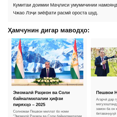
Кумитаи доимии Маҷлиси умумичинии намоянд
Чжао Лэҷи зиёфати расмӣ ороста шуд.
Ҳамчунин дигар маводҳо:
Эмомалӣ Раҳмон ва Соли
Пешвои Н
байналмилалии ҳифзи
Агарчӣ дар 
пиряхҳо – 2025
мегузоштанд
замон ба он 
Солномаи Пешвои миллат бо номи
бетаваҷҷуҳӣ
“Эмомалӣ Раҳмон ва Соли байналмилалии