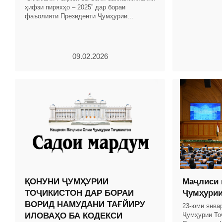
дар замони 
ҳифзи пиряхҳо – 2025” дар бораи
Тоҷикистон б
фаъолияти Президенти Ҷумҳурии
Тоҷикистон ва Ҳукумати кишвар бо
таҳлили рушди иқтисоди миллӣ омода
09.02.2026
ҚОНУНИ ҶУМҲУРИИ
Маҷлиси 
ТОҶИКИСТОН ДАР БОРАИ
Ҷумҳурии
ВОРИД НАМУДАНИ ТАҒЙИРУ
23-юми янва
ИЛОВАҲО БА КОДЕКСИ
Ҷумҳурии То