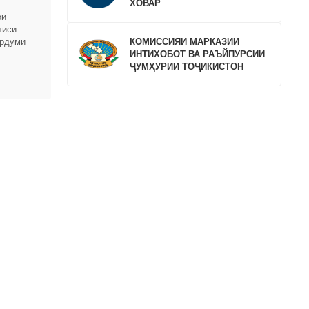
ХОВАР
ои
лиси
КОМИССИЯИ МАРКАЗИИ
ардуми
ИНТИХОБОТ ВА РАЪЙПУРСИИ
ҶУМҲУРИИ ТОҶИКИСТОН
вардҳои