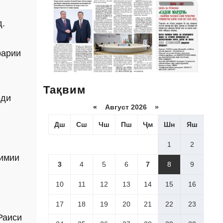
д.
рарии
Тақвим
оди
«
Август 2026 »
Дш
Сш
Чш
Пш
Ҷм
Шн
Яш
1
2
оимии
3
4
5
6
7
8
9
10
11
12
13
14
15
16
17
18
19
20
21
22
23
Раиси