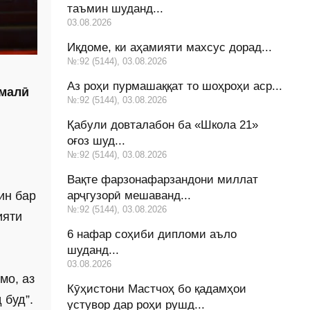
таъмин шуданд...
03.08.2026
Иқдоме, ки аҳамияти махсус дорад...
№:92 (5144), 03.08.2026
Аз роҳи пурмашаққат то шоҳроҳи аср...
омалӣ
№:92 (5144), 03.08.2026
Қабули довталабон ба «Школа 21»
оғоз шуд...
№:92 (5144), 03.08.2026
Вақте фарзонафарзандони миллат
арҷгузорӣ мешаванд...
ин бар
№:92 (5144), 03.08.2026
ияти
6 нафар соҳиби дипломи аъло
шуданд...
03.08.2026
мо, аз
Кӯҳистони Мастчоҳ бо қадамҳои
 буд”.
устувор дар роҳи рушд...