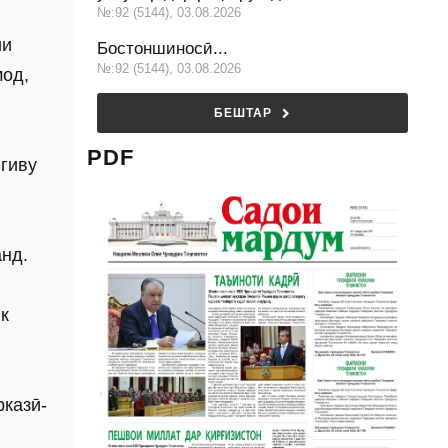
№:92 (5144), 03.08.2026
ии
Бостоншиносӣ...
№:92 (5144), 03.08.2026
мод,
БЕШТАР
PDF
нгиву
анд.
к
казӣ-