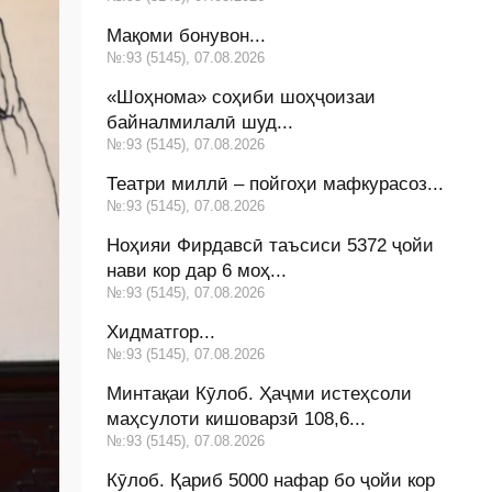
Мақоми бонувон...
№:93 (5145), 07.08.2026
«Шоҳнома» соҳиби шоҳҷоизаи
байналмилалӣ шуд...
№:93 (5145), 07.08.2026
Театри миллӣ – пойгоҳи мафкурасоз...
№:93 (5145), 07.08.2026
Ноҳияи Фирдавсӣ таъсиси 5372 ҷойи
нави кор дар 6 моҳ...
№:93 (5145), 07.08.2026
Хидматгор...
№:93 (5145), 07.08.2026
Минтақаи Кӯлоб. Ҳаҷми истеҳсоли
маҳсулоти кишоварзӣ 108,6...
№:93 (5145), 07.08.2026
Кӯлоб. Қариб 5000 нафар бо ҷойи кор