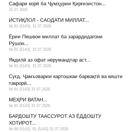
Сафари корӣ ба Ҷумҳурии Қирғизистон...
31.07.2026
ИСТИҚЛОЛ - САОДАТИ МИЛЛАТ...
№:91 (5143), 31.07.2026
Ёрии Пешвои миллат ба зарардидагони
Рӯшон...
№:91 (5143), 31.07.2026
Якдилӣ аз офат нерумандтар аст...
№:91 (5143), 31.07.2026
Суғд. Ҷамъоварии картошкаи барвақтӣ ва кишти
такрорӣ...
№:91 (5143) 31.07.2026
МЕҲРИ ВАТАН...
№:91 (5143) 31.07.2026
БАРДОШТУ ТААССУРОТ АЗ ЁДДОШТУ
ХОТИРОТ...
№:90 (5142), 91 (5143) 31.07.2026