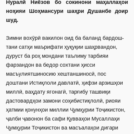
Нуралӣ Ниёзов бо сокинони маҳаллаҳои
ноҳияи Шоҳмансури шаҳри Душанбе доир
шуд.
Зимни вохӯрӣ вакилон оид ба баланд бардош­
тани сатҳи маърифати ҳуқуқии шаҳрвандон,
дуруст ба роҳ мондани таълиму тарбияи
фарзандон ва бедор сохтани ҳисси
масъулиятшиносию хештаншиносӣ, пос
доштани Истиқлоли давлатӣ, ҳифзи арзишҳои
миллӣ, ваҳдату ягонагӣ, тарғибу ташвиқи
дастовардҳои замони соҳибистиқлолӣ, риояи
ҳатмии қонунҳои миллии Ҷумҳурии Тоҷикистон,
ҷалби ҷавонон ба сафи Қувваҳои Мусаллаҳи
Ҷумҳурии Тоҷикистон ва масъалаҳои дигари