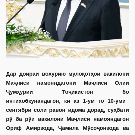
Дар доираи вохӯрию мулоқотҳои вакилони
Маҷлиси намояндагони Маҷлиси Олии
Ҷумҳурии Тоҷикистон бо
интихобкунандагон, ки аз 1-ум то 10-уми
сентябри соли равон идома дорад, суҳбати
рӯ ба рӯи вакилони Маҷлиси намояндагон
Ориф Амирзода, Ҷамила Мӯсоҷонзода ва