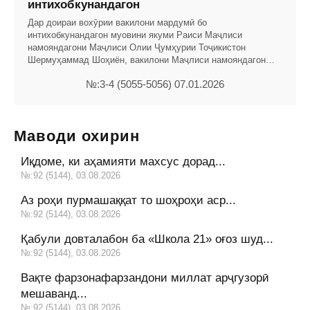
интихобкунандагон
Дар доираи вохӯрии вакилони мардумӣ бо
интихобкунандагон муовини якуми Раиси Маҷлиси
намояндагони Маҷлиси Олии Ҷумҳурии Тоҷикис­тон
Шермуҳаммад Шоҳиён, вакилони Маҷлиси намояндагон
Фарзона Хоҷазода
№:3-4 (5055-5056) 07.01.2026
Маводи охирин
Иқдоме, ки аҳамияти махсус дорад...
№:92 (5144), 03.08.2026
Аз роҳи пурмашаққат то шоҳроҳи аср...
№:92 (5144), 03.08.2026
Қабули довталабон ба «Школа 21» оғоз шуд...
№:92 (5144), 03.08.2026
Вақте фарзонафарзандони миллат арҷгузорӣ
мешаванд...
№:92 (5144), 03.08.2026