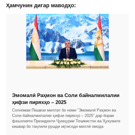
Ҳамчунин дигар маводҳо:
Эмомалӣ Раҳмон ва Соли байналмилалии
ҳифзи пиряхҳо – 2025
Солномаи Пешвои миллат бо номи “Эмомалӣ Раҳмон ва
Соли байналмилалии ҳифзи пиряхҳо – 2025” дар бораи
фаъолияти Президенти Ҷумҳурии Тоҷикистон ва Ҳукумати
кишвар бо таҳлили рушди иқтисоди миллӣ омода