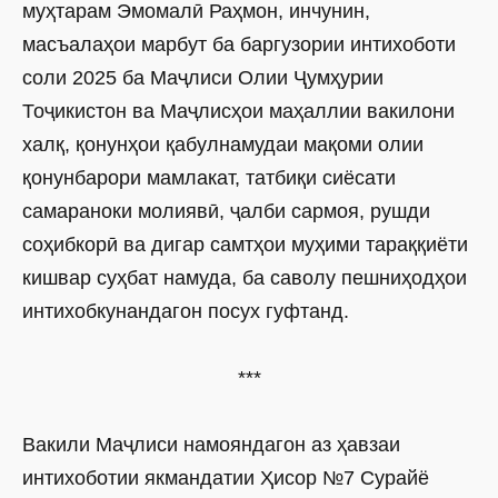
муҳтарам Эмомалӣ Раҳмон, инчунин,
масъалаҳои марбут ба баргузории интихоботи
соли 2025 ба Маҷлиси Олии Ҷумҳурии
Тоҷикистон ва Маҷлисҳои маҳаллии вакилони
халқ, қонунҳои қабулнамудаи мақоми олии
қонунбарори мамлакат, татбиқи сиёсати
самараноки молиявӣ, ҷалби сармоя, рушди
соҳибкорӣ ва дигар самтҳои муҳими тараққиёти
кишвар суҳбат намуда, ба саволу пешниҳодҳои
интихобкунандагон посух гуфтанд.
***
Вакили Маҷлиси намояндагон аз ҳавзаи
интихоботии якмандатии Ҳисор №7 Сурайё