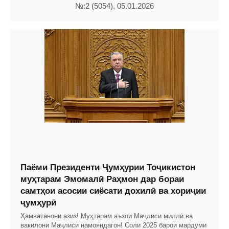
№:2 (5054), 05.01.2026
Паёми Президенти Ҷумҳурии Тоҷикистон
муҳтарам Эмомалӣ Раҳмон дар бораи
самтҳои асосии сиёсати дохилӣ ва хориҷии
ҷумҳурӣ
Ҳамватанони азиз! Муҳтарам аъзои Маҷлиси миллӣ ва
вакилони Маҷлиси намояндагон! Соли 2025 барои мардуми