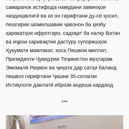
самаранок истифода намудани заминҳои
наздиҳавлигӣ ва аз он гирифтани ду-се ҳосил,
пешгирии шомилшавии ҷавонон ба ҳизбу
ҳаракатҳои ифротгаро, садоқат ба халқу Ватан
ва иҷрои саривақтии дастуру супоришҳои
Ҳукумати мамлакат, хоса Пешвои миллат,
Президенти Ҷумҳурии Тоҷикистон муҳтарам
Эмомалӣ Раҳмон ва ҷиҳати дар сатҳи баланд
пешвоз гирифтани Ҷашни 35-солагии
Истиқлоли давлатӣ ибрози андеша карданд.
***