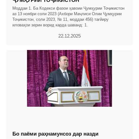
ҶУМҲУРИИ ТОҶИКИСТОН
Моддаи 1. Ба Кодекси фазои ҳавоии Ҷумҳурии Тоҷикистон
аз 13 ноябри соли 2023 (Ахбори Маҷлиси Олии Ҷумҳурии
Тоҷикистон, соли 2023, № 11, моддаи 456) тағйиру
иловаҳои зерин ворид карда шаванд: 1.
22.12.2025
Бо паёми раҳнамунсоз дар назди