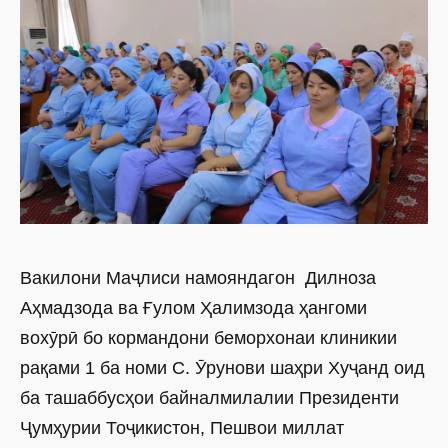
Вакилони Маҷлиси намояндагон Дилноза
Аҳмадзода ва Ғулом Ҳалимзода ҳангоми
вохӯрӣ бо кормандони беморхонаи клиникии
рақами 1 ба номи С. Ӯрунови шаҳри Хуҷанд оид
ба ташаб­бусҳои байналмилалии Президенти
Ҷумҳурии Тоҷикистон, Пешвои миллат