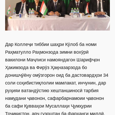
Дар Коллеҷи тиббии шаҳри Кӯлоб ба номи
Раҳматулло Раҳмонзода зимни вохӯрӣ
вакилони Маҷлиси намояндагон Шарифҷон
Ҳакимзода ва Фирӯз Ҳақназарзода бо
донишҷӯёну омӯзгорон оид ба дастовардҳои 34
соли соҳибистиқлолии мамлакат, инчунин, дар
руҳияи ватандӯстию хештаншиносӣ тарбия
намудани ҷавонон, сафарбарнамоии ҷавонон
ба сафи Қувваҳои Мусаллаҳи Ҷумҳурии
Тоҷикистон, арҷ гузоштан ба фарҳанги миллӣ,