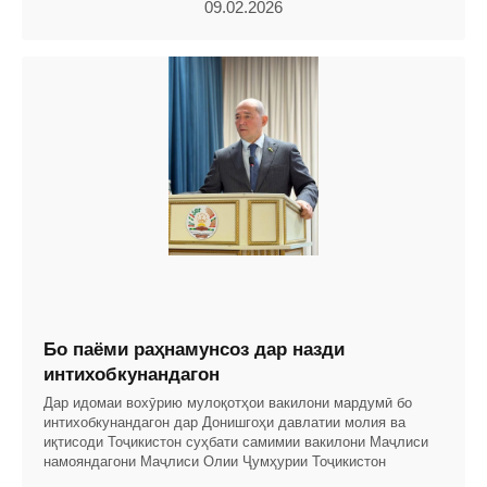
09.02.2026
Бо паёми раҳнамунсоз дар назди
интихобкунандагон
Дар идомаи вохӯрию мулоқотҳои вакилони мардумӣ бо
интихобкунандагон дар Донишгоҳи давлатии молия ва
иқтисоди Тоҷикистон суҳбати самимии вакилони Маҷлиси
намояндагони Маҷлиси Олии Ҷумҳурии Тоҷикистон