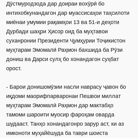
Дӯстмуродзода дар доираи вохӯрӣ бо
интихобкунандагон дар муассисаҳои таҳсилоти
миёнаи умумии рақамҳои 13 ва 51-и деҳоти
Дурбади шаҳри Ҳисор оид ба муҳтавои
суханронии Президенти Ҷумҳурии Тоҷикистон
муҳтарам Эмомалӣ Раҳмон бахшида ба Рӯзи
дониш ва Дарси сулҳ бо хонандагон суҳбат
орост.
- Барои донишомӯзии насли наврасу ҷавон бо
иқдоми маорифпарваронаи Пешвои миллат
муҳтарам Эмомалӣ Раҳмон дар мактабҳо
тамоми шароити муосир фароҳам оварда
шудааст. Танҳо хонандагонро зарур аст, ки аз
имконоти муҳайёшуда ба таври шоиста