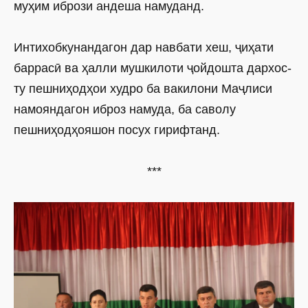
муҳим ибрози андеша намуданд.
Интихобкунандагон дар навбати хеш, ҷиҳати
баррасӣ ва ҳалли мушкилоти ҷойдошта дархос­
ту пешниҳодҳои худро ба вакилони Маҷлиси
намояндагон иброз намуда, ба саволу
пешниҳодҳояшон посух гирифтанд.
***