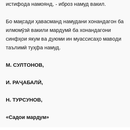
истифода намоянд, - иброз намуд вакил.
Бо мақсади ҳавасманд намудани хонандагон ба
илмомӯзӣ вакили мардумӣ ба хонандагони
синфҳои якум ва дуюми ин муассисаҳо маводи
таълимӣ туҳфа намуд.
М. СУЛТОНОВ,
И. РАҶАБАЛӢ,
Н. ТУРСУНОВ,
«Садои мардум»