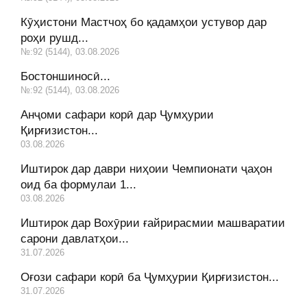
Кӯҳистони Мастчоҳ бо қадамҳои устувор дар
роҳи рушд...
№:92 (5144), 03.08.2026
Бостоншиносӣ...
№:92 (5144), 03.08.2026
Анҷоми сафари корӣ дар Ҷумҳурии
Қирғизистон...
03.08.2026
Иштирок дар даври ниҳоии Чемпионати ҷаҳон
оид ба формулаи 1...
03.08.2026
Иштирок дар Вохӯрии ғайрирасмии машваратии
сарони давлатҳои...
31.07.2026
Оғози сафари корӣ ба Ҷумҳурии Қирғизистон...
31.07.2026