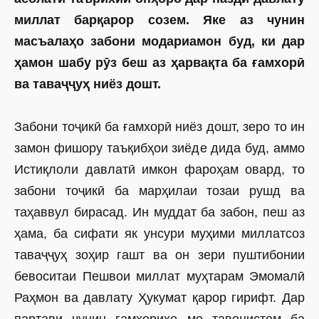
миллат барқарор созем. Яке аз чунин
масъалаҳо забони модариамон буд, ки дар
ҳамон шабу рӯз беш аз ҳарвақта ба ғамхорӣ
ва таваҷҷуҳ ниёз дошт.
Забони тоҷикӣ ба ғамхорӣ ниёз дошт, зеро то ин
замон фишору таъқибҳои зиёде дида буд, аммо
Истиқлоли давлатӣ имкон фароҳам овард, то
забони тоҷикӣ ба марҳилаи тозаи рушд ва
таҳаввул бирасад. Ин муддат ба забон, пеш аз
ҳама, ба сифати як унсури муҳими миллатсоз
таваҷҷуҳ зоҳир гашт ва он зери пуштибонии
бевоситаи Пешвои миллат муҳтарам Эмомалӣ
Раҳмон ва давлату Ҳукумат қарор гирифт. Дар