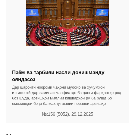
Паём ва тарбияи насли донишманду
ояндасоз
Дар шароити ноороми ҷаҳони муосир ва ҳуҷумҳои
иттилоотӣ дар заминаи манфиатҳо ба ҷанги фарҳангҳо роҳ
боз шуда, арзишҳои миллии кишварҳои рӯ ба рушд бо
омезишҳои беҷо ба махлутшавии норавои арзишҳо
№:156 (5052), 29.12.2025