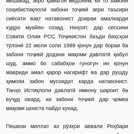
мешавад, зеро ҳамагон медонем, ки то замони
соҳибистиқлолӣ забони тоҷикӣ зери таъсири
сиёсати вақт натавонист доираи амалкарди
худро муайян созад. Ниҳоят, дар сессияи
Совети Олии РСС Тоҷикистон баъди баҳсҳои
тӯлонӣ 22 июли соли 1989 қонун дар бораи ба
забони тоҷикӣ додани мақоми давлатӣ қабул
шуд, аммо бо сабабҳои гуногун ин қонун
мавриди амал қарор нагирифт ва дар рушду
ҳимояи забон мусоидат карда натавонист.
Танҳо Истиқлоли давлатӣ имкону шароит ба
вуҷуд овард, ки забони тоҷикӣ дар ҷомеа
мақоми шоиста пайдо кунад.
Пешвои миллат аз рӯзҳои аввали Роҳбари