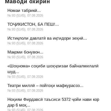
Маводи охирин
Номаи табрикӣ...
№:93 (5145), 07.08.2026
ТОҶИКИСТОН, БА ПЕШ!...
№:93 (5145), 07.08.2026
Истиқлоли давлатӣ ва иқтидори зеҳнӣ...
№:93 (5145), 07.08.2026
Мақоми бонувон...
№:93 (5145), 07.08.2026
«Шоҳнома» соҳиби шоҳҷоизаи байналмилалӣ
шуд...
№:93 (5145), 07.08.2026
Театри миллӣ – пойгоҳи мафкурасоз...
№:93 (5145), 07.08.2026
Ноҳияи Фирдавсӣ таъсиси 5372 ҷойи нави кор
дар 6 моҳ...
№:93 (5145), 07.08.2026