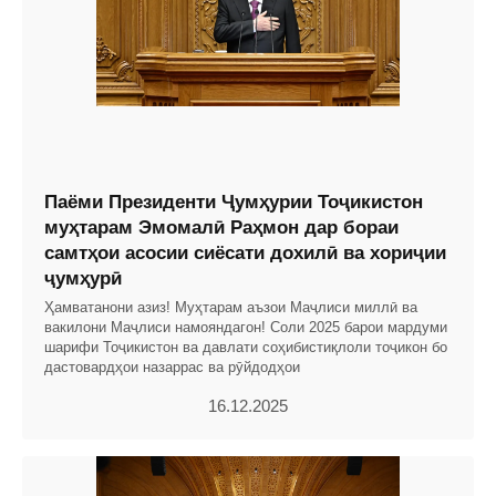
Паёми Президенти Ҷумҳурии Тоҷикистон
муҳтарам Эмомалӣ Раҳмон дар бораи
самтҳои асосии сиёсати дохилӣ ва хориҷии
ҷумҳурӣ
Ҳамватанони азиз! Муҳтарам аъзои Маҷлиси миллӣ ва
вакилони Маҷлиси намояндагон! Соли 2025 барои мардуми
шарифи Тоҷикистон ва давлати соҳибистиқлоли тоҷикон бо
дастовардҳои назаррас ва рӯйдодҳои
16.12.2025