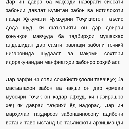
Дар ин давра ба мақсади назорати сиё­сати
забонии давлат Кумитаи забон ва истилоҳоти
назди Ҳукумати Ҷумҳурии Тоҷикистон таъсис
дода шуд, ки фаъолияти он дар доираи
қонунҳои мавҷуда ба тадбирҳои мушаххас
андешидан дар самти равнақи забони тоҷикӣ
нигаронида шудааст ва мақоми сохтори
идоракунандаи манфиатҳои забонро соҳиб аст.
Дар зарфи 34 соли соҳибистиқлолӣ таваҷҷуҳ ба
масъалаҳои забон ва нақши он дар ҷомеаи
муосири тоҷик он қадар афзуд, ки назирашро
ҳеҷ як давраи таърихӣ ёд надорад. Дар ин
марҳилаи тақдирсоз забоншиносону адибони
ватанӣ тавонистанд бо таълифоти арзишманди