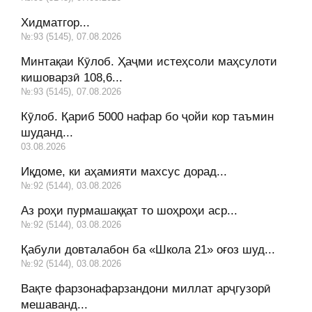
Хидматгор...
№:93 (5145), 07.08.2026
Минтақаи Кӯлоб. Ҳаҷми истеҳсоли маҳсулоти
кишоварзӣ 108,6...
№:93 (5145), 07.08.2026
Кӯлоб. Қариб 5000 нафар бо ҷойи кор таъмин
шуданд...
03.08.2026
Иқдоме, ки аҳамияти махсус дорад...
№:92 (5144), 03.08.2026
Аз роҳи пурмашаққат то шоҳроҳи аср...
№:92 (5144), 03.08.2026
Қабули довталабон ба «Школа 21» оғоз шуд...
№:92 (5144), 03.08.2026
Вақте фарзонафарзандони миллат арҷгузорӣ
мешаванд...