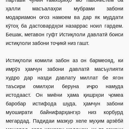
партави чунин ғамхориҳо мо тавонистем ба
ҳалли масъалаҳои мубрами забони
модариамон оғоз намоем ва дар як муддати
кӯтоҳ ба даст­овардҳои назаррас ноил гардем.
Бешак, метавон гуфт Истиқлоли давлатӣ боиси
истиқлоли забони тоҷикӣ низ гашт.
Истиқлоли комили забон аз он бармеояд, ки
имрӯз ҳамчун забони давлатӣ масъулия­ти
худро дар назди давлату миллат бе ягон
таъсири омилҳои беруна иҷро намуда
истодааст. Он миёни ҳама қишрҳои ҷомеа
баробар истифода шуда, ҳамчун забони
муоширати байнифарҳангҳо низ корбурд
мегардад. Падидаи мазкур хеле муҳим арзёбӣ