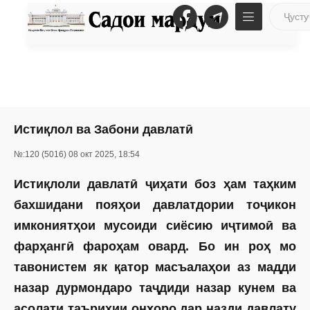
Истиқлол ва Забони давлатӣ
№:120 (5016) 08 окт 2025, 18:54
Истиқлоли давлатӣ ҷиҳати боз ҳам таҳким
бахшидани пояҳои давлатдории тоҷикон
имкониятҳои мусоиди сиёсию иҷтимоӣ ва
фарҳангӣ фароҳам овард. Бо ин роҳ мо
тавонистем як қатор масъалаҳои аз мадди
назар дурмондаро таҷдиди назар кунем ва
асолати таърихии онҳоро дар назди давлату