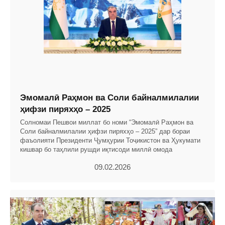
Эмомалӣ Раҳмон ва Соли байналмилалии
ҳифзи пиряхҳо – 2025
Солномаи Пешвои миллат бо номи “Эмомалӣ Раҳмон ва
Соли байналмилалии ҳифзи пиряхҳо – 2025” дар бораи
фаъолияти Президенти Ҷумҳурии Тоҷикистон ва Ҳукумати
кишвар бо таҳлили рушди иқтисоди миллӣ омода
09.02.2026