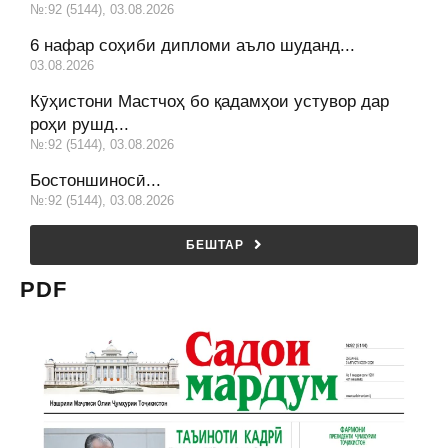
№:92 (5144), 03.08.2026
6 нафар соҳиби дипломи аъло шуданд...
03.08.2026
Кӯҳистони Мастчоҳ бо қадамҳои устувор дар
роҳи рушд...
№:92 (5144), 03.08.2026
Бостоншиносӣ...
№:92 (5144), 03.08.2026
БЕШТАР
PDF