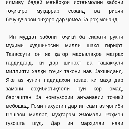
илмиву бадеӣ меъёрҳои истеъмолии забони
тоҷикиро муқаррар созанд ва риояи
бечунучарои онҳоро дар ҷомеа ба роҳ монанд.
Ин муддат забони тоҷикӣ ба сифати рукни
муҳими худшиносии миллӣ шакл гирифт.
Тавассути он як қатор масъалаҳое матраҳ
гардиданд, ки дар шинохт ва ташаккули
миллияти халқи тоҷик такони нав бахшиданд.
Яке аз чунин падидаҳои тозае, ки маҳз дар
замони соҳибистиқлолӣ рӯи кор омад,
баргаштан ба номгузории ­анъанавии тоҷикӣ
мебошад. Гоми нахустин дар ин самт аз ҷониби
Пешвои миллат, муҳтарам Эмомалӣ Раҳмон
гузошта шуд. Дар ин марҳилаи нави