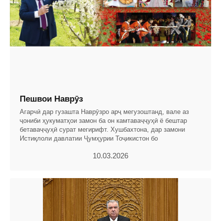
Пешвои Наврӯз
Агарчӣ дар гузашта Наврӯзро арҷ мегузоштанд, вале аз
ҷониби ҳукуматҳои замон ба он камтаваҷҷуҳӣ ё бештар
бетаваҷҷуҳӣ сурат мегирифт. Хушбахтона, дар замони
Истиқлоли давлатии Ҷумҳурии Тоҷикистон бо
10.03.2026