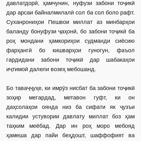
давлатдорӣ, ҳамчунин, нуфузи забони тоҷикӣ
дар арсаи байналмилалӣ сол ба сол боло рафт.
Суханрониҳои Пешвои миллат аз минбарҳои
баланду бонуфузи ҷаҳонӣ, бо забони тоҷикӣ ба
роҳ мондани ҳамкориҳои судманди сиёсию
фарҳангӣ бо кишварҳои гуногун, фаъол
гардидани забони тоҷикӣ дар шабакаҳои
иҷтимоӣ далели возеҳ мебошанд.
Бо таваҷҷуҳе, ки имрӯз нисбат ба забони тоҷикӣ
зоҳир мегардад, метавон гуфт, ки он
даҳсолаҳои оянда низ ба сифати як ҷузъи
калидии устувории давлату миллат боз ҳам
таҳким меёбад. Дар ин роҳ моро мебояд
ҳамеша дар пайи беҳдошт, шаффофият ва