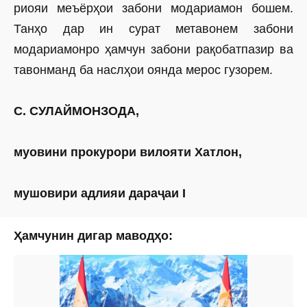
риояи меъёрҳои забони модариамон бошем.
Танҳо дар ин сурат метавонем забони
модариамонро ҳамчун забони рақобатпазир ва
тавонманд ба насл­ҳои оянда мерос гузорем.
С. СУЛАЙМОНЗОДА,
муовини прокурори вилояти Хатлон,
мушовири адлияи дараҷаи I
Ҳамчунин дигар маводҳо: