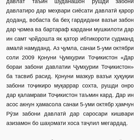
давлат таъин шуданашон рушди забони
давлатиро дар меҳвари сиёсати давлатӣ қарор
доданд, вобаста ба беҳ гардидани вазъи забон
дар ҷомеа ва бартараф кардани мушкилоти дар
ин самт ҷойдошта як қатор ибтикороти суд­манд
амалӣ намуданд. Аз ҷумла, санаи 5-уми октябри
соли 2009 Қонуни Ҷумҳурии Тоҷикис­тон «Дар
бораи забони давлатии Ҷумҳурии Тоҷикистон»
ба тасвиб расид. Қонуни мазкур вазъи ҳуқуқии
забони тоҷикиро муқаррар сохта, рушди онро
дар қаламрави Тоҷикистон таъмин кард. Дар ин
асос акнун ҳамасола санаи 5-уми октябр ҳамчун
Рӯзи забони давлатӣ дар саросари кишвари
азизамон бо шаҳомати хоса таҷлил мегардад.