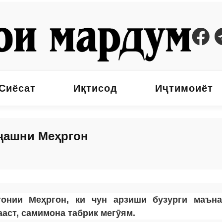
Сиёсат
Иқтисод
Иҷтимоиёт
ҷашни Меҳргон
онии Меҳргон, ки чун арзиши бузурги маъна
аст, самимона табрик мегӯям.