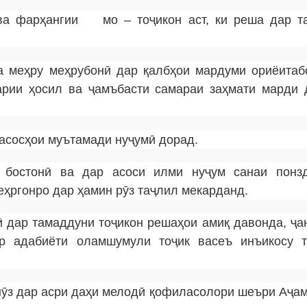
 ва фарҳангии мо – тоҷикон аст, ки реша дар т
а меҳру меҳрубонӣ дар қалбҳои мардуми ориёитаб
арии ҳосил ва ҷамъбасти самараи заҳмати марди 
асосҳои муътамади нуҷумӣ дорад.
и бостонӣ ва дар асоси илми нуҷум санаи понз
ҳргонро дар ҳамин рӯз таҷлил мекарданд.
 дар тамаддуни тоҷикон решаҳои амиқ давонда, ҷа
ар адабиёти оламшумули тоҷик васеъ инъикосу 
ӯз дар асри даҳи мелодӣ қофиласолори шеъри Аҷам