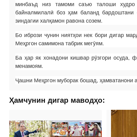
минбаъд низ тамоми саъю талоши худро 
байналмилалӣ боз ҳам баланд бардоштани 
зиндагии халқамон равона созем.
Бо ибрози чунин ниятҳои нек бори дигар ма
Меҳргон самимона табрик мегӯям.
Ба ҳар як хонадони кишвар рӯзгори осуда, ф
менамоям.
Ҷашни Меҳргон муборак бошад, ҳамватанони а
Ҳамчунин дигар маводҳо: