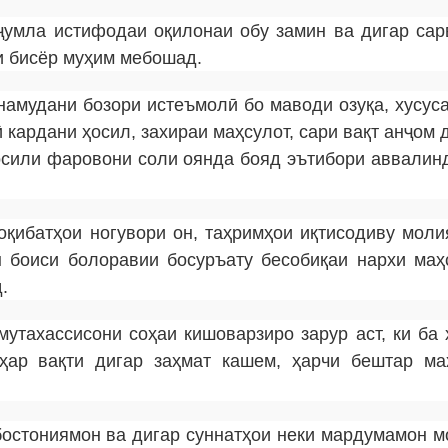
ҷумла истифодаи оқилонаи обу замин ва дигар сар
и бисёр муҳим мебошад.
намудани бозори истеъмолӣ бо маводи озуқа, хусуса
кардани ҳосил, захираи маҳсулот, сари вақт анҷом 
осили фаровони соли оянда бояд эътибори аввалин
оқибатҳои ногувори он, таҳримҳои иқтисодиву моли
 боиси болоравии босуръату бесобиқаи нархи маҳ
.
мутахассисони соҳаи кишоварзиро зарур аст, ки ба 
ҳар вақти дигар заҳмат кашем, ҳарчи бештар ма
остониямон ва дигар суннатҳои неки мардумамон м