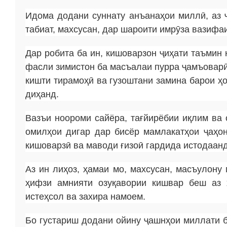
Идома додани суннату анъанаҳои миллӣ, аз 
табиат, махсусан, дар шароити имрӯза вазифа
Дар робита ба ин, кишоварзон ҷиҳати таъмин 
фасли зимистон ба масъалаи пурра ҷамъоварӣ 
кишти тирамоҳӣ ва гузоштани замина барои ҳ
диҳанд.
Вазъи ноороми сайёра, тағйирёбии иқлим ва 
омилҳои дигар дар бисёр мамлакатҳои ҷаҳон
кишоварзӣ ва маводи ғизоӣ гардида истодаанд
Аз ин лиҳоз, ҳамаи мо, махсусан, масъулону 
ҳифзи амнияти озуқавории кишвар беш аз 
истеҳсол ва захира намоем.
Бо густариш додани ойину ҷашнҳои миллати б