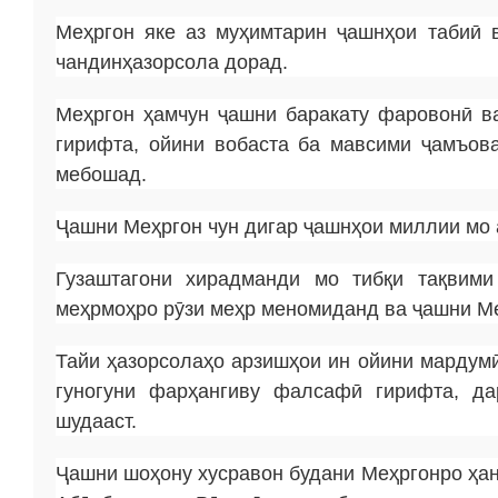
Меҳргон яке аз муҳимтарин ҷашнҳои табиӣ
чандинҳазорсола дорад.
Меҳргон ҳамчун ҷашни баракату фаровонӣ в
гирифта, ойини вобаста ба мавсими ҷамъов
мебошад.
Ҷашни Меҳргон чун дигар ҷашнҳои миллии мо 
Гузаштагони хирадманди мо тибқи тақвим
меҳрмоҳро рӯзи меҳр меномиданд ва ҷашни Ме
Тайи ҳазорсолаҳо арзишҳои ин ойини мардумӣ
гуногуни фарҳангиву фалсафӣ гирифта, д
шудааст.
Ҷашни шоҳону хусравон будани Меҳргонро ҳан