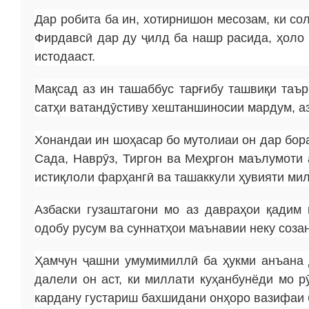
Дар робита ба ин, хотирнишон месозам, ки с
Фирдавсӣ дар ду ҷилд ба нашр расида, ҳоло 
истодааст.
Мақсад аз ин ташаббус тарғибу ташвиқи таър
сатҳи ватандӯстиву хештаншиносии мардум, а
Хонандаи ин шоҳасар бо мутолиаи он дар бор
Сада, Наврӯз, Тиргон ва Меҳргон маълумоти 
истиқлоли фарҳангӣ ва ташаккули ҳувияти ми
Азбаски гузаштагони мо аз давраҳои қадим 
одобу русум ва суннатҳои маънавии неку соза
Ҳамчун ҷашни умумимиллӣ ба ҳукми анъана 
далели он аст, ки миллати куҳанбунёди мо р
кардану густариш бахшидани онҳоро вазифаи