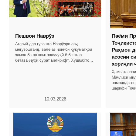
Пешвои Наврӯз
Паёми Пр
Тоҷикист
Агарчӣ дар гузашта Наврӯзро арҷ
мегузоштанд, вале аз ҷониби ҳукуматҳои
Раҳмон д
замон ба он камтаваҷҷуҳӣ ё бештар
асосии с
бетаваҷҷуҳӣ сурат мегирифт. Хушбахтона,
хориҷии 
дар замони Истиқлоли давлатии Ҷумҳурии
Тоҷикистон бо
Ҳамватанони
Маҷлиси мил
намояндагон
шарифи Тоҷи
соҳибистиқл
10.03.2026
назаррас ва