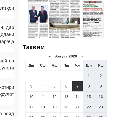
ватҳои
н, дар
додани
дараҷа
Тақвим
«
Август 2026 »
явӣ ва
Дш
Сш
Чш
Пш
Ҷм
Шн
Яш
сулоти
1
2
3
4
5
6
7
8
9
хотири
ҳсулот
10
11
12
13
14
15
16
17
18
19
20
21
22
23
о бояд