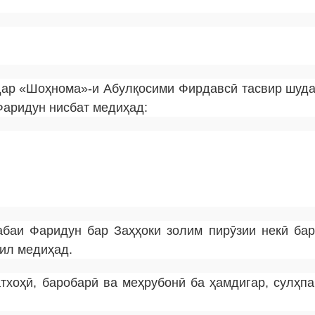
ар «Шоҳнома»-и Абулқосими Фирдавсӣ тасвир шуда
Фаридун нисбат медиҳад:
баи Фаридун бар Заҳҳоки золим пирӯзии некӣ бар
кил медиҳад.
хоҳӣ, баробарӣ ва меҳрубонӣ ба ҳамдигар, сулҳпа