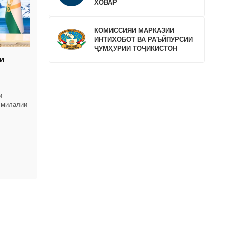
ХОВАР
КОМИССИЯИ МАРКАЗИИ
ИНТИХОБОТ ВА РАЪЙПУРСИИ
ҶУМҲУРИИ ТОҶИКИСТОН
и
и
лмилалии
о
мода