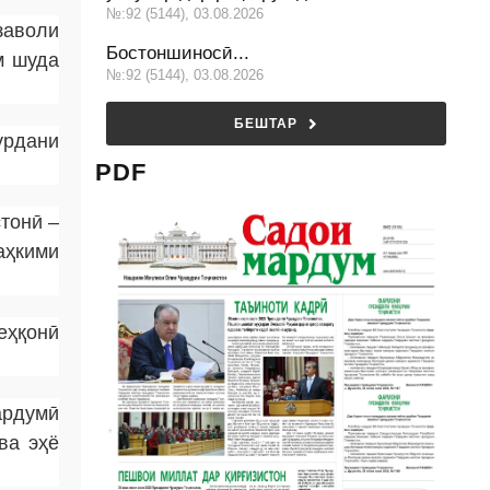
№:92 (5144), 03.08.2026
заволи
Бостоншиносӣ...
м шуда
№:92 (5144), 03.08.2026
БЕШТАР
урдани
PDF
тонӣ –
аҳкими
еҳқонӣ
ардумӣ
ва эҳё