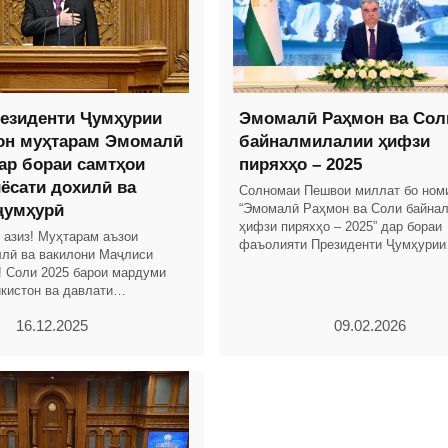
езиденти Ҷумҳурии
Эмомалӣ Раҳмон ва Сол
он муҳтарам Эмомалӣ
байналмилалии ҳифзи
ар бораи самтҳои
пиряхҳо – 2025
иёсати дохилӣ ва
Солномаи Пешвои миллат бо ном
ҷумҳурӣ
“Эмомалӣ Раҳмон ва Соли байна
ҳифзи пиряхҳо – 2025” дар бораи
 азиз! Муҳтарам аъзои
фаъолияти Президенти Ҷумҳурии
лӣ ва вакилони Маҷлиси
Тоҷикистон ва Ҳукумати кишвар б
! Соли 2025 барои мардуми
таҳлили рушди иқтисоди миллӣ о
кистон ва давлати
оли тоҷикон бо дастовардҳои
16.12.2025
09.02.2026
 рӯйдодҳои