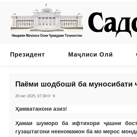
Президент
Маҷлиси Олӣ
Паёми шодбошӣ ба муносибати 
20 окт 2025, 07:30
9
Ҳамватанони азиз!
Ҳамаи шуморо ба ифтихори ҷашни бост
гузаштагони некномамон ба мо мерос монда