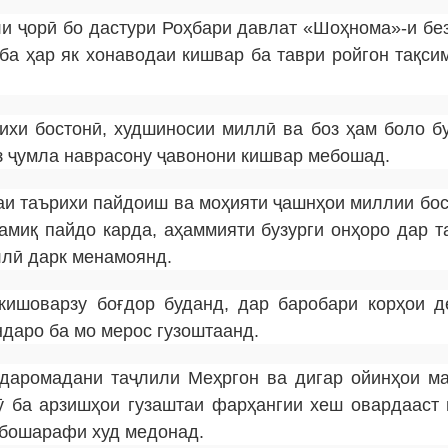
оли ҷорӣ бо дастури Роҳбари давлат «Шоҳнома»-и бе
ба ҳар як хонаводаи кишвар ба таври ройгон тақси
ихи бостонӣ, худшиносии миллӣ ва боз ҳам боло б
з ҷумла наврасону ҷавонони кишвар мебошад.
аи таърихи пайдоиш ва моҳияти ҷашнҳои миллии бос
амиқ пайдо карда, аҳаммияти бузурги онҳоро дар т
ллӣ дарк менамоянд.
кишоварзу боғдор буданд, дар баробари корҳои д
ндаро ба мо мерос гузоштаанд.
даромадани таҷлили Меҳргон ва дигар ойинҳои м
ӯ ба арзишҳои гузаштаи фарҳангии хеш овардааст 
 бошарафи худ медонад.