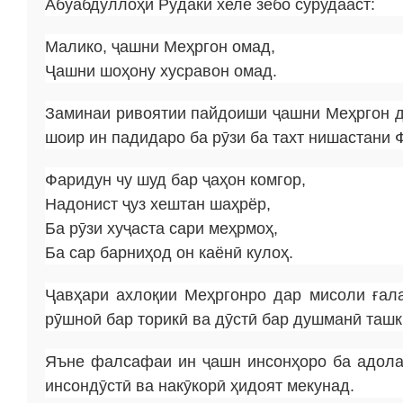
Абӯабдуллоҳи Рӯдакӣ хеле зебо сурудааст:
Малико, ҷашни Меҳргон омад,
Ҷашни шоҳону хусравон омад.
Заминаи ривоятии пайдоиши ҷашни Меҳргон д
шоир ин падидаро ба рӯзи ба тахт нишастани 
Фаридун чу шуд бар ҷаҳон комгор,
Надонист ҷуз хештан шаҳрёр,
Ба рӯзи хуҷаста сари меҳрмоҳ,
Ба сар барниҳод он каёнӣ кулоҳ.
Ҷавҳари ахлоқии Меҳргонро дар мисоли ғала
рӯшноӣ бар торикӣ ва дӯстӣ бар душманӣ таш
Яъне фалсафаи ин ҷашн инсонҳоро ба адолат
инсондӯстӣ ва накӯкорӣ ҳидоят мекунад.