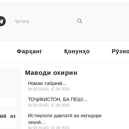
Фарҳанг
Қонунҳо
Рӯзн
Маводи охирин
Номаи табрикӣ...
№:93 (5145), 07.08.2026
ТОҶИКИСТОН, БА ПЕШ!...
№:93 (5145), 07.08.2026
Истиқлоли давлатӣ ва иқтидори
вӣ аз
зеҳнӣ...
№:93 (5145), 07.08.2026