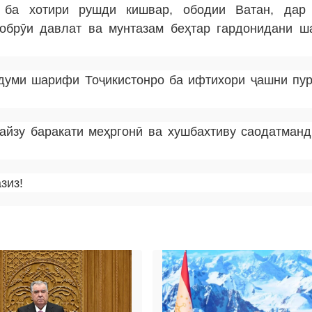
ба хотири рушди кишвар, ободии Ватан, дар
обрӯи давлат ва мунтазам беҳтар гардонидани ш
рдуми шарифи Тоҷикистонро ба ифтихори ҷашни пу
айзу баракати меҳргонӣ ва хушбахтиву саодатманд
зиз!