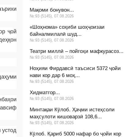
аърихи
Мақоми бонувон...
№:93 (5145), 07.08.2026
«Шоҳнома» соҳиби шоҳҷоизаи
ор ҷой
байналмилалӣ шуд...
деҳқон
№:93 (5145), 07.08.2026
Театри миллӣ – пойгоҳи мафкурасоз...
№:93 (5145), 07.08.2026
Ноҳияи Фирдавсӣ таъсиси 5372 ҷойи
нави кор дар 6 моҳ...
даҳуми
№:93 (5145), 07.08.2026
Хидматгор...
нбаҳои
№:93 (5145), 07.08.2026
тавсиф
Минтақаи Кӯлоб. Ҳаҷми истеҳсоли
маҳсулоти кишоварзӣ 108,6...
№:93 (5145), 07.08.2026
 устод
Кӯлоб. Қариб 5000 нафар бо ҷойи кор