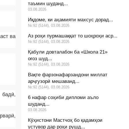
таъмин шуданд...
03.08.2026
Иқдоме, ки аҳамияти махсус дорад...
№:92 (5144), 03.08.2026
Аз роҳи пурмашаққат то шоҳроҳи аср...
аст ва
№:92 (5144), 03.08.2026
Қабули довталабон ба «Школа 21»
оғоз шуд...
№:92 (5144), 03.08.2026
Вақте фарзонафарзандони миллат
арҷгузорӣ мешаванд...
№:92 (5144), 03.08.2026
 бадӣ,
6 нафар соҳиби дипломи аъло
шуданд...
03.08.2026
рварӣ,
Кӯҳистони Мастчоҳ бо қадамҳои
устувор дар роҳи рушд...