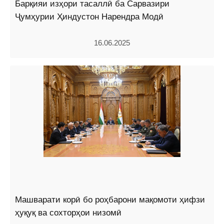
Барқияи изҳори тасаллӣ ба Сарвазири
Ҷумҳурии Ҳиндустон Нарендра Модӣ
16.06.2025
Машварати корӣ бо роҳбарони мақомоти ҳифзи
ҳуқуқ ва сохторҳои низомӣ