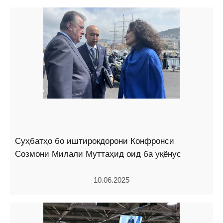
Суҳбатҳо бо иштирокдорони Конфронси
Созмони Милали Муттаҳид оид ба уқёнус
10.06.2025