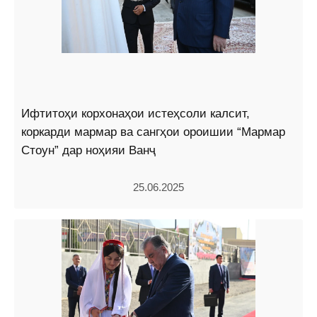
Ифтитоҳи корхонаҳои истеҳсоли калсит,
коркарди мармар ва сангҳои ороишии “Мармар
Стоун” дар ноҳияи Ванҷ
25.06.2025