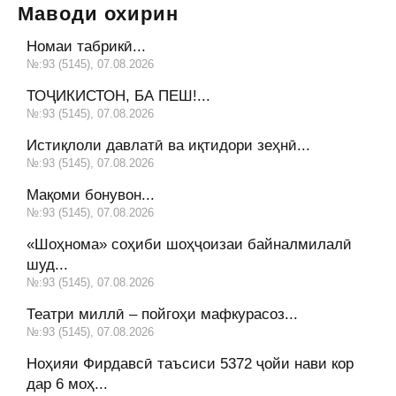
Маводи охирин
Номаи табрикӣ...
№:93 (5145), 07.08.2026
ТОҶИКИСТОН, БА ПЕШ!...
№:93 (5145), 07.08.2026
Истиқлоли давлатӣ ва иқтидори зеҳнӣ...
№:93 (5145), 07.08.2026
Мақоми бонувон...
№:93 (5145), 07.08.2026
«Шоҳнома» соҳиби шоҳҷоизаи байналмилалӣ
шуд...
№:93 (5145), 07.08.2026
Театри миллӣ – пойгоҳи мафкурасоз...
№:93 (5145), 07.08.2026
Ноҳияи Фирдавсӣ таъсиси 5372 ҷойи нави кор
дар 6 моҳ...