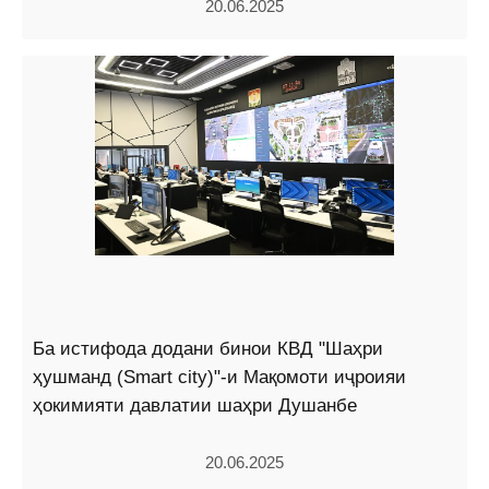
20.06.2025
Ба истифода додани бинои КВД "Шаҳри
ҳушманд (Smart city)"-и Мақомоти иҷроияи
ҳокимияти давлатии шаҳри Душанбе
20.06.2025