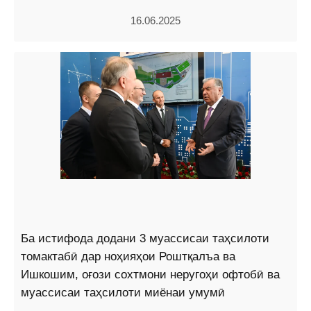
16.06.2025
Ба истифода додани 3 муассисаи таҳсилоти
томактабӣ дар ноҳияҳои Роштқалъа ва
Ишкошим, оғози сохтмони неругоҳи офтобӣ ва
муассисаи таҳсилоти миёнаи умумӣ