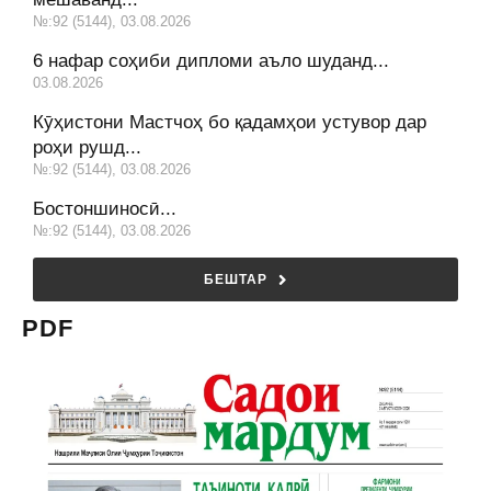
№:92 (5144), 03.08.2026
6 нафар соҳиби дипломи аъло шуданд...
03.08.2026
Кӯҳистони Мастчоҳ бо қадамҳои устувор дар
роҳи рушд...
№:92 (5144), 03.08.2026
Бостоншиносӣ...
№:92 (5144), 03.08.2026
БЕШТАР
PDF