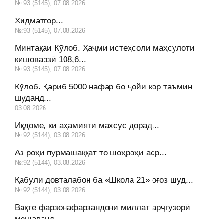
№:93 (5145), 07.08.2026
Хидматгор...
№:93 (5145), 07.08.2026
Минтақаи Кӯлоб. Ҳаҷми истеҳсоли маҳсулоти
кишоварзӣ 108,6...
№:93 (5145), 07.08.2026
Кӯлоб. Қариб 5000 нафар бо ҷойи кор таъмин
шуданд...
03.08.2026
Иқдоме, ки аҳамияти махсус дорад...
№:92 (5144), 03.08.2026
Аз роҳи пурмашаққат то шоҳроҳи аср...
№:92 (5144), 03.08.2026
Қабули довталабон ба «Школа 21» оғоз шуд...
№:92 (5144), 03.08.2026
Вақте фарзонафарзандони миллат арҷгузорӣ
мешаванд...