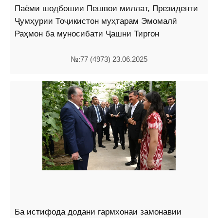
Паёми шодбошии Пешвои миллат, Президенти
Ҷумҳурии Тоҷикистон муҳтарам Эмомалӣ
Раҳмон ба муносибати Ҷашни Тиргон
№:77 (4973) 23.06.2025
Ба истифода додани гармхонаи замонавии