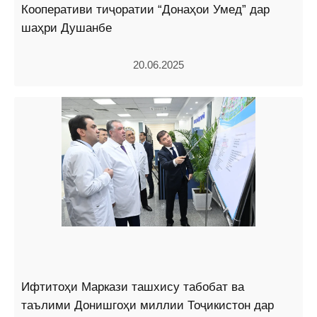
Кооперативи тиҷоратии “Донаҳои Умед” дар
шаҳри Душанбе
20.06.2025
Ифтитоҳи Маркази ташхису табобат ва
таълими Донишгоҳи миллии Тоҷикистон дар