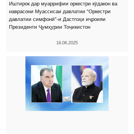
Иштирок дар муаррифии оркестри кӯдакон ва
наврасони Муассисаи давлатии “Оркестри
давлатии симфонӣ”-и Дастгоҳи иҷроияи
Президенти Ҷумҳурии Тоҷикистон
16.06.2025