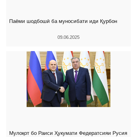
Паёми шодбошӣ ба муносибати иди Қурбон
09.06.2025
Мулоқот бо Раиси Ҳукумати Федератсияи Русия