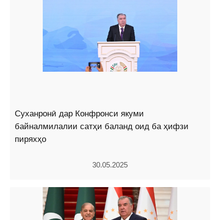
Суханронӣ дар Конфронси якуми
байналмилалии сатҳи баланд оид ба ҳифзи
пиряхҳо
30.05.2025