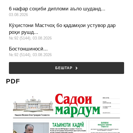
6 нафар соҳиби дипломи аъло шуданд...
03.08.2026
Кӯҳистони Мастчоҳ бо қадамҳои устувор дар
роҳи рушд...
№:92 (5144), 03.08.2026
Бостоншиносӣ...
№:92 (5144), 03.08.2026
БЕШТАР
PDF