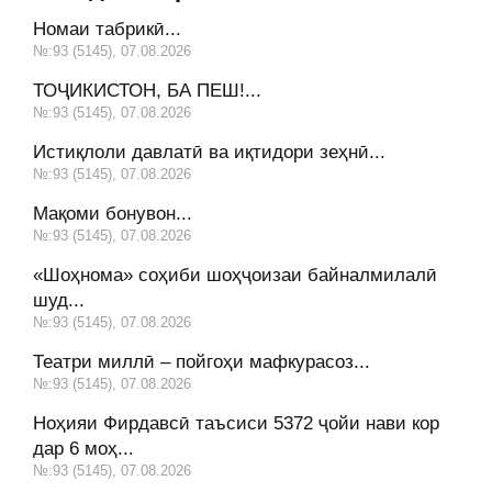
Номаи табрикӣ...
№:93 (5145), 07.08.2026
ТОҶИКИСТОН, БА ПЕШ!...
№:93 (5145), 07.08.2026
Истиқлоли давлатӣ ва иқтидори зеҳнӣ...
№:93 (5145), 07.08.2026
Мақоми бонувон...
№:93 (5145), 07.08.2026
«Шоҳнома» соҳиби шоҳҷоизаи байналмилалӣ
шуд...
№:93 (5145), 07.08.2026
Театри миллӣ – пойгоҳи мафкурасоз...
№:93 (5145), 07.08.2026
Ноҳияи Фирдавсӣ таъсиси 5372 ҷойи нави кор
дар 6 моҳ...
№:93 (5145), 07.08.2026