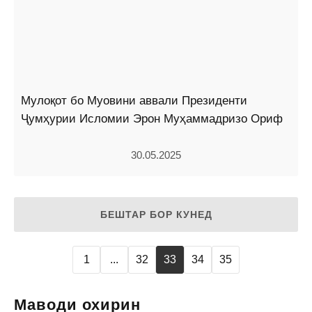
Мулоқот бо Муовини аввали Президенти
Ҷумҳурии Исломии Эрон Муҳаммадризо Ориф
30.05.2025
БЕШТАР БОР КУНЕД
1
...
32
33
34
35
Маводи охирин