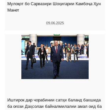
Мулоқот бо Сарвазири Шоҳигарии Камбоҷа Ҳун
Манет
09.06.2025
Иштирок дар чорабинии сатҳи баланд бахшида
ба оғози Даҳсолаи байналмилалии амал оид ба