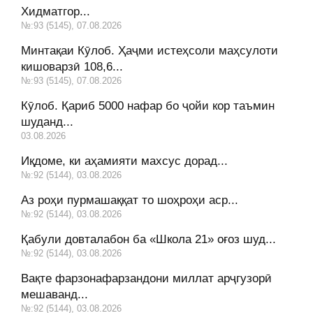
Хидматгор...
№:93 (5145), 07.08.2026
Минтақаи Кӯлоб. Ҳаҷми истеҳсоли маҳсулоти
кишоварзӣ 108,6...
№:93 (5145), 07.08.2026
Кӯлоб. Қариб 5000 нафар бо ҷойи кор таъмин
шуданд...
03.08.2026
Иқдоме, ки аҳамияти махсус дорад...
№:92 (5144), 03.08.2026
Аз роҳи пурмашаққат то шоҳроҳи аср...
№:92 (5144), 03.08.2026
Қабули довталабон ба «Школа 21» оғоз шуд...
№:92 (5144), 03.08.2026
Вақте фарзонафарзандони миллат арҷгузорӣ
мешаванд...
№:92 (5144), 03.08.2026