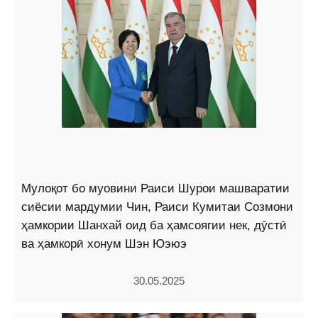
Мулоқот бо муовини Раиси Шурои машваратии
сиёсии мардумии Чин, Раиси Кумитаи Созмони
ҳамкории Шанхай оид ба ҳамсоягии нек, дӯстӣ
ва ҳамкорӣ хонум Шэн Юэюэ
30.05.2025