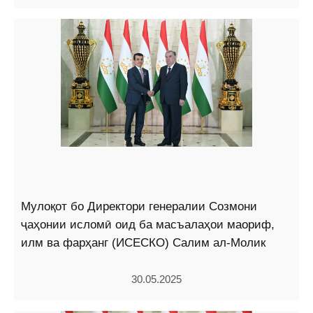
Мулоқот бо Директори генералии Созмони
ҷаҳонии исломӣ оид ба масъалаҳои маориф,
илм ва фарҳанг (ИСЕСКО) Салим ал-Молик
30.05.2025