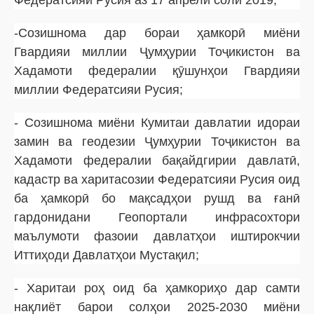
-Созишнома дар бораи ҳамкорӣ миёни
Гвардияи миллии Ҷумҳурии Тоҷикистон ва
Хадамоти федералии қӯшунҳои Гвардияи
миллии Федератсияи Русия;
- Созишнома миёни Кумитаи давлатии идораи
замин ва геодезии Ҷумҳурии Тоҷикистон ва
Хадамоти федералии бақайдгирии давлатӣ,
кадастр ва харитасозии Федератсияи Русия оид
ба ҳамкорӣ бо мақсадҳои рушд ва ғанӣ
гардонидани Геопортали инфрасохтори
маълумоти фазоии давлатҳои иштирокчии
Иттиҳоди Давлатҳои Мустақил;
- Харитаи роҳ оид ба ҳамкориҳо дар самти
нақлиёт барои солҳои 2025-2030 миёни