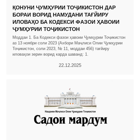
ҚОНУНИ ҶУМҲУРИИ ТОҶИКИСТОН ДАР
БОРАИ ВОРИД НАМУДАНИ ТАҒЙИРУ
ИЛОВАҲО БА КОДЕКСИ ФАЗОИ ҲАВОИИ
ҶУМҲУРИИ ТОҶИКИСТОН
Моддаи 1. Ба Кодекси фазои ҳавоии Ҷумҳурии Тоҷикистон
аз 13 ноябри соли 2023 (Ахбори Маҷлиси Олии Ҷумҳурии
Тоҷикистон, соли 2023, № 11, моддаи 456) тағйиру
иловаҳои зерин ворид карда шаванд: 1.
22.12.2025