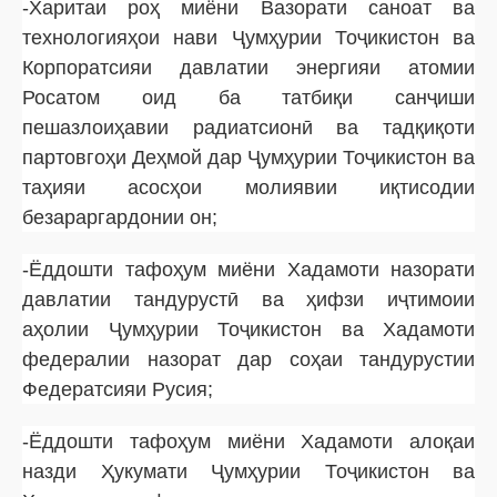
-Харитаи роҳ миёни Вазорати саноат ва
технологияҳои нави Ҷумҳурии Тоҷикистон ва
Корпоратсияи давлатии энергияи атомии
Росатом оид ба татбиқи санҷиши
пешазлоиҳавии радиатсионӣ ва тадқиқоти
партовгоҳи Деҳмой дар Ҷумҳурии Тоҷикистон ва
таҳияи асосҳои молиявии иқтисодии
безараргардонии он;
-Ёддошти тафоҳум миёни Хадамоти назорати
давлатии тандурустӣ ва ҳифзи иҷтимоии
аҳолии Ҷумҳурии Тоҷикистон ва Хадамоти
федералии назорат дар соҳаи тандурустии
Федератсияи Русия;
-Ёддошти тафоҳум миёни Хадамоти алоқаи
назди Ҳукумати Ҷумҳурии Тоҷикистон ва