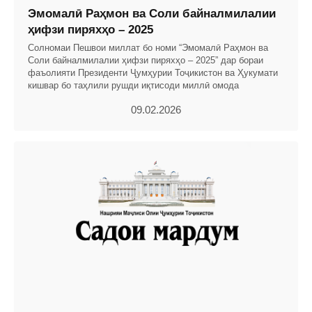
Эмомалӣ Раҳмон ва Соли байналмилалии
ҳифзи пиряхҳо – 2025
Солномаи Пешвои миллат бо номи “Эмомалӣ Раҳмон ва
Соли байналмилалии ҳифзи пиряхҳо – 2025” дар бораи
фаъолияти Президенти Ҷумҳурии Тоҷикистон ва Ҳукумати
кишвар бо таҳлили рушди иқтисоди миллӣ омода
09.02.2026