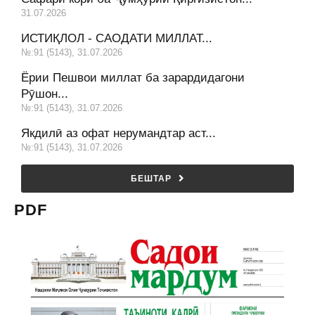
31.07.2026
ИСТИҚЛОЛ - САОДАТИ МИЛЛАТ...
№:91 (5143), 31.07.2026
Ёрии Пешвои миллат ба зарардидагони
Рӯшон...
№:91 (5143), 31.07.2026
Якдилӣ аз офат нерумандтар аст...
№:91 (5143), 31.07.2026
БЕШТАР
PDF