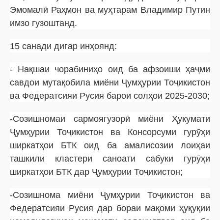
Эмомалӣ Раҳмон ва муҳтарам Владимир Путин
имзо гузоштанд.
15 санади дигар инҳоянд:
- Нақшаи чорабиниҳо оид ба афзоиши ҳаҷми
савдои мутақобила миёни Ҷумҳурии Тоҷикистон
ва Федератсияи Русия барои солҳои 2025-2030;
-Созишномаи сармоягузорӣ миёни Ҳукумати
Ҷумҳурии Тоҷикистон ва Консорсуми гурӯҳи
ширкатҳои БТК оид ба амалисозии лоиҳаи
ташкили кластери саноати сабуки гурӯҳи
ширкатҳои БТК дар Ҷумҳурии Тоҷикистон;
-Созишнома миёни Ҷумҳурии Тоҷикистон ва
Федератсияи Русия дар бораи мақоми ҳуқуқии