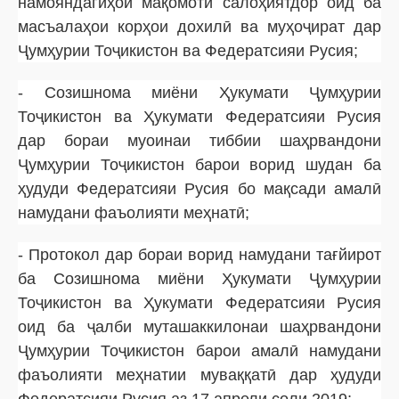
намояндагиҳои мақомоти салоҳиятдор оид ба
масъалаҳои корҳои дохилӣ ва муҳоҷират дар
Ҷумҳурии Тоҷикистон ва Федератсияи Русия;
- Созишнома миёни Ҳукумати Ҷумҳурии
Тоҷикистон ва Ҳукумати Федератсияи Русия
дар бораи муоинаи тиббии шаҳрвандони
Ҷумҳурии Тоҷикистон барои ворид шудан ба
ҳудуди Федератсияи Русия бо мақсади амалӣ
намудани фаъолияти меҳнатӣ;
- Протокол дар бораи ворид намудани тағйирот
ба Созишнома миёни Ҳукумати Ҷумҳурии
Тоҷикистон ва Ҳукумати Федератсияи Русия
оид ба ҷалби муташаккилонаи шаҳрвандони
Ҷумҳурии Тоҷикистон барои амалӣ намудани
фаъолияти меҳнатии муваққатӣ дар ҳудуди
Федератсияи Русия аз 17 апрели соли 2019;