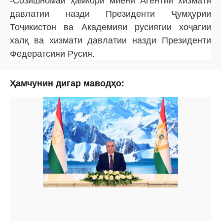
-Созишномаи ҳамкорӣ миёни Агентии хизмати
давлатии назди Президенти Ҷумҳурии
Тоҷикистон ва Академияи русиягии хоҷагии
халқ ва хизмати давлатии назди Президенти
Федератсияи Русия.
Ҳамчунин дигар маводҳо: