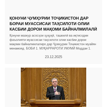
ҚОНУНИ ҶУМҲУРИИ ТОҶИКИСТОН ДАР
БОРАИ МУАССИСАИ ТАҲСИЛОТИ ОЛИИ
КАСБИИ ДОРОИ МАҚОМИ БАЙНАЛМИЛАЛӢ
Қонуни мазкур асосҳои ҳуқуқӣ, ташкилӣ ва иқтисодии
фаъолияти муассисаи таҳсилоти олии касбии дорои
мақоми байналмилалиро дар Ҷумҳурии Тоҷикистон муайян
менамояд. БОБИ 1. МУҚАРРАРОТИ УМУМӢ Моддаи 1.
23.12.2025