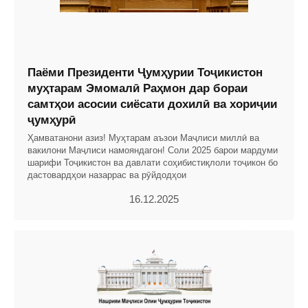
Паёми Президенти Ҷумҳурии Тоҷикистон
муҳтарам Эмомалӣ Раҳмон дар бораи
самтҳои асосии сиёсати дохилӣ ва хориҷии
ҷумҳурӣ
Ҳамватанони азиз! Муҳтарам аъзои Маҷлиси миллӣ ва
вакилони Маҷлиси намояндагон! Соли 2025 барои мардуми
шарифи Тоҷикистон ва давлати соҳибистиқлоли тоҷикон бо
дастовардҳои назаррас ва рӯйдодҳои
16.12.2025