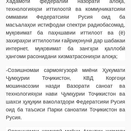
Хадамоти федералии назорати алоқа,
технологияҳои иттилоотӣ ва коммуникатсияи
оммавии Федератсияи Русия оид ба
масъалаҳои истифодаи спектри радиобасомад,
муқовимат ба паҳншавии иттилоот ва (ё)
захираҳои иттилоотии ғайриқонунӣ дар шабакаи
интернет, муқовимат ба зангҳои қаллобӣ
ҳангоми расонидани хизматрасониҳои алоқа;
-Созишномаи сармоягузорӣ миёни Ҳукумати
Ҷумҳурии Тоҷикистон, КВД Коргоҳи
мошинасозии назди Вазорати саноат ва
технологияҳои нави Ҷумҳурии Тоҷикистон ва
шахси ҳуқуқии ваколатдори Федератсияи Русия
оид ба таъсиси Парки саноатии Тоҷикистон ва
Русия.