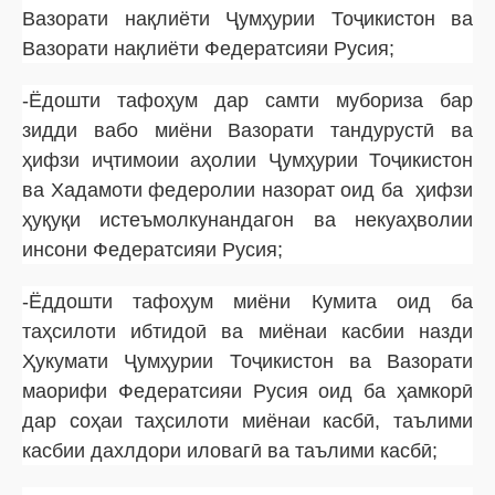
Вазорати нақлиёти Ҷумҳурии Тоҷикистон ва
Вазорати нақлиёти Федератсияи Русия;
-Ёдошти тафоҳум дар самти мубориза бар
зидди вабо миёни Вазорати тандурустӣ ва
ҳифзи иҷтимоии аҳолии Ҷумҳурии Тоҷикистон
ва Хадамоти федеролии назорат оид ба ҳифзи
ҳуқуқи истеъмолкунандагон ва некуаҳволии
инсони Федератсияи Русия;
-Ёддошти тафоҳум миёни Кумита оид ба
таҳсилоти ибтидоӣ ва миёнаи касбии назди
Ҳукумати Ҷумҳурии Тоҷикистон ва Вазорати
маорифи Федератсияи Русия оид ба ҳамкорӣ
дар соҳаи таҳсилоти миёнаи касбӣ, таълими
касбии дахлдори иловагӣ ва таълими касбӣ;