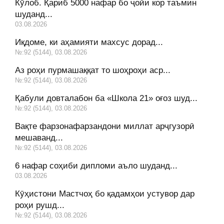
Кӯлоб. Қариб 5000 нафар бо ҷойи кор таъмин
шуданд...
03.08.2026
Иқдоме, ки аҳамияти махсус дорад...
№:92 (5144), 03.08.2026
Аз роҳи пурмашаққат то шоҳроҳи аср...
№:92 (5144), 03.08.2026
Қабули довталабон ба «Школа 21» оғоз шуд...
№:92 (5144), 03.08.2026
Вақте фарзонафарзандони миллат арҷгузорӣ
мешаванд...
№:92 (5144), 03.08.2026
6 нафар соҳиби дипломи аъло шуданд...
03.08.2026
Кӯҳистони Мастчоҳ бо қадамҳои устувор дар
роҳи рушд...
№:92 (5144), 03.08.2026