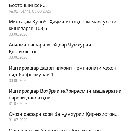
Бостоншиносӣ...
№:92 (5144), 03.08.2026
Минтақаи Кӯлоб. Ҳаҷми истеҳсоли маҳсулоти
кишоварзӣ 108,6...
03.08.2026
Анҷоми сафари корӣ дар Ҷумҳурии
Қирғизистон...
03.08.2026
Иштирок дар даври ниҳоии Чемпионати ҷаҳон
оид ба формулаи 1...
03.08.2026
Иштирок дар Вохӯрии ғайрирасмии машваратии
сарони давлатҳои...
31.07.2026
Оғози сафари корӣ ба Ҷумҳурии Қирғизистон...
31.07.2026
Сафари корӣ ба Ҷумҳурии Қирғизистон...