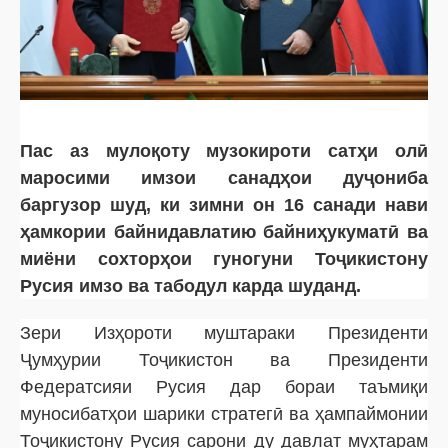
Пас аз мулоқоту музокироти сатҳи олӣ
маросими имзои санадҳои дуҷониба
баргузор шуд, ки зимни он 16 санади нави
ҳамкории байнидавлатию байниҳукуматӣ ва
миёни сохторҳои гуногуни Тоҷикистону
Русия имзо ва табодул карда шуданд.
Зери Изҳороти муштараки Президенти
Ҷумҳурии Тоҷикистон ва Президенти
Федератсияи Русия дар бораи таъмиқи
муносибатҳои шарики стратегӣ ва ҳампаймонии
Тоҷикистону Русия сарони ду давлат муҳтарам