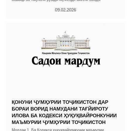
09.02.2026
ҚОНУНИ ҶУМҲУРИИ ТОҶИКИСТОН ДАР
БОРАИ ВОРИД НАМУДАНИ ТАҒЙИРОТУ
ИЛОВА БА КОДЕКСИ ҲУҚУҚВАЙРОНКУНИИ
МАЪМУРИИ ҶУМҲУРИИ ТОҶИКИСТОН
Моддаи 1. Ба Кодекси ҳуқуқвайронкунии маъмурии