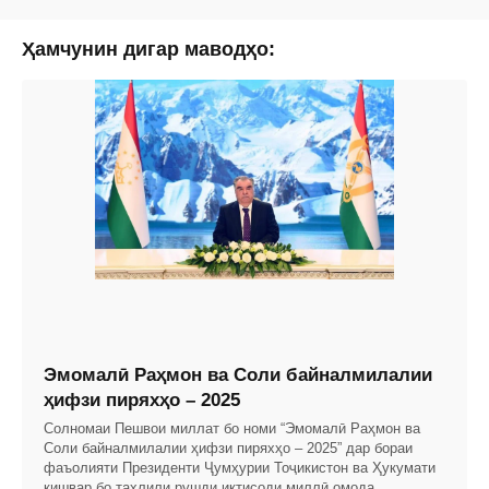
Ҳамчунин дигар маводҳо:
Эмомалӣ Раҳмон ва Соли байналмилалии
ҳифзи пиряхҳо – 2025
Солномаи Пешвои миллат бо номи “Эмомалӣ Раҳмон ва
Соли байналмилалии ҳифзи пиряхҳо – 2025” дар бораи
фаъолияти Президенти Ҷумҳурии Тоҷикистон ва Ҳукумати
кишвар бо таҳлили рушди иқтисоди миллӣ омода