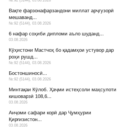
№:92 (5144), 03.08.2026
Вақте фарзонафарзандони миллат арҷгузорӣ
мешаванд...
№:92 (5144), 03.08.2026
6 нафар соҳиби дипломи аъло шуданд...
03.08.2026
Кӯҳистони Мастчоҳ бо қадамҳои устувор дар
роҳи рушд...
№:92 (5144), 03.08.2026
Бостоншиносӣ...
№:92 (5144), 03.08.2026
Минтақаи Кӯлоб. Ҳаҷми истеҳсоли маҳсулоти
кишоварзӣ 108,6...
03.08.2026
Анҷоми сафари корӣ дар Ҷумҳурии
Қирғизистон...
03.08.2026