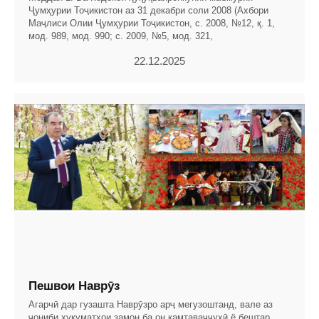
Ҷумҳурии Тоҷикистон аз 31 декабри соли 2008 (Ахбори
Маҷлиси Олии Ҷумҳурии Тоҷикистон, с. 2008, №12, қ. 1,
мод. 989, мод. 990; с. 2009, №5, мод. 321,
22.12.2025
Пешвои Наврӯз
Агарчӣ дар гузашта Наврӯзро арҷ мегузоштанд, вале аз
ҷониби ҳукуматҳои замон ба он камтаваҷҷуҳӣ ё бештар