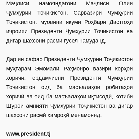
Маҷлиси намояндагони Маҷлиси Олии
Ҷумҳурии Тоҷикистон, Сарвазири Ҷумҳурии
Тоҷикистон, муовини якуми Роҳбари Дастгоҳи
иҷроияи Президенти Ҷумҳурии Тоҷикистон ва
дигар шахсони расмӣ гусел намуданд.
Дар ин сафар Президенти Ҷумҳурии Тоҷикистон
муҳтарам Эмомалӣ Раҳмонро вазири корҳои
хориҷӣ, ёрдамчиёни Президенти Ҷумҳурии
Тоҷикистон оид ба масъалаҳои робитаҳои
хориҷӣ ва оид ба масъалаҳои иқтисодӣ, котиби
Шурои амнияти Ҷумҳурии Тоҷикистон ва дигар
шахсони расмӣ ҳамроҳӣ менамоянд.
www
.
president
.
tj