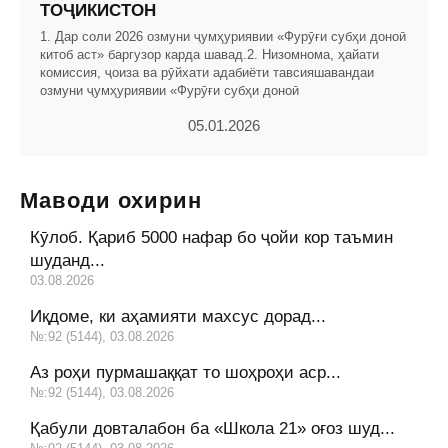
ТОҶИКИСТОН
1. Дар соли 2026 озмуни ҷумҳуриявии «Фурӯғи субҳи доноӣ
китоб аст» баргузор карда шавад.2. Низомнома, ҳайати
комиссия, ҷоиза ва рӯйхати адабиёти тавсияшавандаи
озмуни ҷумҳуриявии «Фурӯғи субҳи доноӣ
05.01.2026
Маводи охирин
Кӯлоб. Қариб 5000 нафар бо ҷойи кор таъмин
шуданд...
03.08.2026
Иқдоме, ки аҳамияти махсус дорад...
№:92 (5144), 03.08.2026
Аз роҳи пурмашаққат то шоҳроҳи аср...
№:92 (5144), 03.08.2026
Қабули довталабон ба «Школа 21» оғоз шуд...