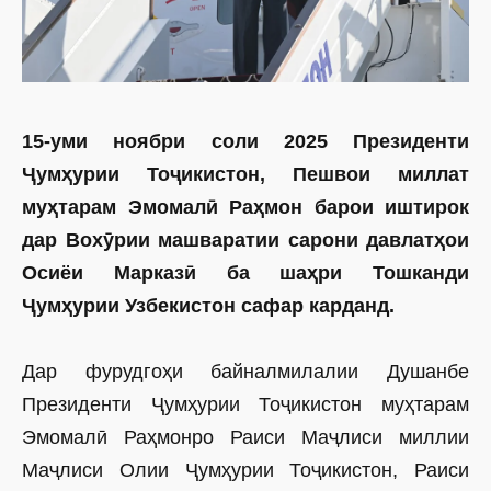
15
-уми
ноябр
и соли 2025
Президенти
Ҷумҳурии Тоҷикистон, Пешвои миллат
муҳтарам Эмомалӣ Раҳмон барои иштирок
дар Вохӯрии машваратии сарони давлатҳои
Осиёи Марказӣ ба шаҳри Тошканди
Ҷумҳурии Узбекистон сафар карданд.
Дар фурудгоҳи байналмилалии Душанбе
Президенти Ҷумҳурии Тоҷикистон муҳтарам
Эмомалӣ Раҳмонро Раиси Маҷлиси миллии
Маҷлиси Олии Ҷумҳурии Тоҷикистон, Раиси