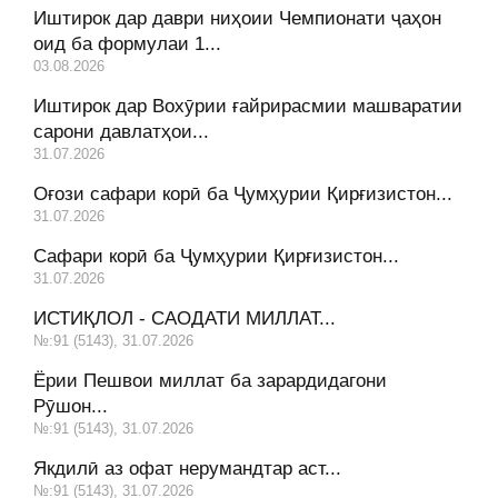
Иштирок дар даври ниҳоии Чемпионати ҷаҳон
оид ба формулаи 1...
03.08.2026
Иштирок дар Вохӯрии ғайрирасмии машваратии
сарони давлатҳои...
31.07.2026
Оғози сафари корӣ ба Ҷумҳурии Қирғизистон...
31.07.2026
Сафари корӣ ба Ҷумҳурии Қирғизистон...
31.07.2026
ИСТИҚЛОЛ - САОДАТИ МИЛЛАТ...
№:91 (5143), 31.07.2026
Ёрии Пешвои миллат ба зарардидагони
Рӯшон...
№:91 (5143), 31.07.2026
Якдилӣ аз офат нерумандтар аст...
№:91 (5143), 31.07.2026