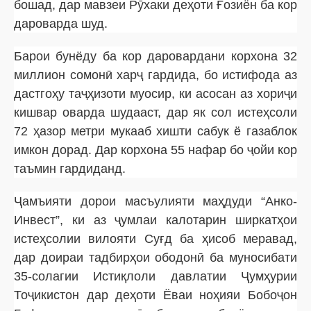
бошад, дар мавзеи Рӯхаки деҳоти Ғозиён ба кор
дароварда шуд.
Барои бунёду ба кор даровардани корхона 32
миллион сомонӣ харҷ гардида, бо истифода аз
дастгоҳу таҷҳизоти муосир, ки асосан аз хориҷи
кишвар оварда шудааст, дар як сол истеҳсоли
72 ҳазор метри мукааб хишти сабук ё газаблок
имкон дорад. Дар корхона 55 нафар бо ҷойи кор
таъмин гардиданд.
Ҷамъияти дорои масъулияти маҳдуди “Анко-
Инвест”, ки аз ҷумлаи калотарин ширкатҳои
истеҳсолии вилояти Суғд ба ҳисоб меравад,
дар доираи тадбирҳои ободонӣ ба муносибати
35-солагии Истиқлоли давлатии Ҷумҳурии
Тоҷикистон дар деҳоти Ёваи ноҳияи Бобоҷон