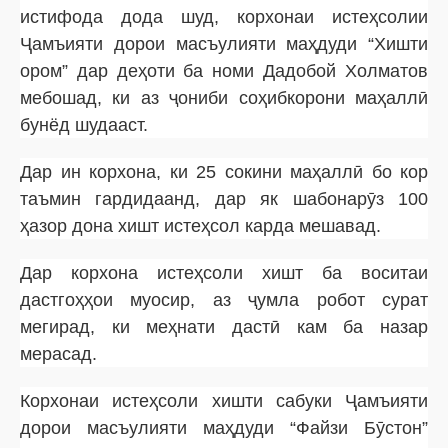
истифода дода шуд, корхонаи истеҳсолии
Ҷамъияти дорои масъулияти маҳдуди “Хишти
ором” дар деҳоти ба номи Дадобой Холматов
мебошад, ки аз ҷониби соҳибкорони маҳаллӣ
бунёд шудааст.
Дар ин корхона, ки 25 сокини маҳаллӣ бо кор
таъмин гардидаанд, дар як шабонарӯз 100
ҳазор дона хишт истеҳсол карда мешавад.
Дар корхона истеҳсоли хишт ба воситаи
дастгоҳҳои муосир, аз ҷумла робот сурат
мегирад, ки меҳнати дастӣ кам ба назар
мерасад.
Корхонаи истеҳсоли хишти сабуки Ҷамъияти
дорои масъулияти маҳдуди “Файзи Бӯстон”