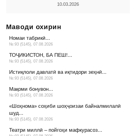
10.03.2026
Маводи охирин
Номаи табрикӣ...
№:93 (5145), 07.08.2026
ТОҶИКИСТОН, БА ПЕШ!...
№:93 (5145), 07.08.2026
Истиқлоли давлатӣ ва иқтидори зеҳнӣ...
№:93 (5145), 07.08.2026
Мақоми бонувон...
№:93 (5145), 07.08.2026
«Шоҳнома» соҳиби шоҳҷоизаи байналмилалӣ
шуд...
№:93 (5145), 07.08.2026
Театри миллӣ – пойгоҳи мафкурасоз...