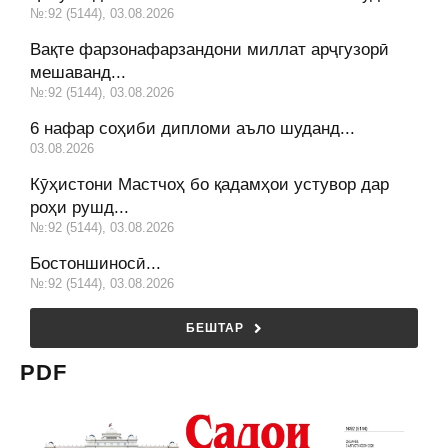
№:92 (5144), 03.08.2026
Вақте фарзонафарзандони миллат арҷгузорӣ
мешаванд...
№:92 (5144), 03.08.2026
6 нафар соҳиби дипломи аъло шуданд...
03.08.2026
Кӯҳистони Мастчоҳ бо қадамҳои устувор дар
роҳи рушд...
№:92 (5144), 03.08.2026
Бостоншиносӣ...
№:92 (5144), 03.08.2026
БЕШТАР
PDF