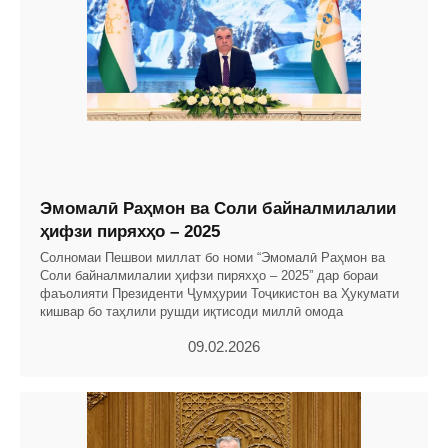
Эмомалӣ Раҳмон ва Соли байналмилалии
ҳифзи пиряхҳо – 2025
Солномаи Пешвои миллат бо номи “Эмомалӣ Раҳмон ва
Соли байналмилалии ҳифзи пиряхҳо – 2025” дар бораи
фаъолияти Президенти Ҷумҳурии Тоҷикистон ва Ҳукумати
кишвар бо таҳлили рушди иқтисоди миллӣ омода
09.02.2026