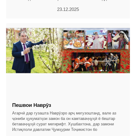
23.12.2025
Пешвои Наврӯз
Агарчӣ дар гузашта Наврӯзро арҷ мегузоштанд, вале аз
ҷониби ҳукуматҳои замон ба он камтаваҷҷуҳӣ ё бештар
бетаваҷҷуҳӣ сурат мегирифт. Хушбахтона, дар замони
Истиқлоли давлатии Ҷумҳурии Тоҷикистон бо