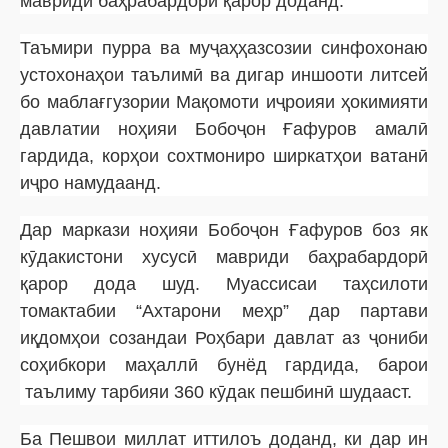
мавриди баҳрабардорӣ қарор доданд.
Таъмири пурра ва муҷаҳҳазсозии синфохонаю
устохонаҳои таълимӣ ва дигар иншооти литсей
бо маблағгузории Мақомоти иҷроияи ҳокимияти
давлатии ноҳияи Бобоҷон Ғафуров амалӣ
гардида, корҳои сохтмониро ширкатҳои ватанӣ
иҷро намудаанд.
Дар маркази ноҳияи Бобоҷон Ғафуров боз як
кӯдакистони хусусӣ мавриди баҳрабардорӣ
қарор дода шуд. Муассисаи таҳсилоти
томактабии “Ахтарони меҳр” дар партави
иқдомҳои созандаи Роҳбари давлат аз ҷониби
соҳибкори маҳаллӣ бунёд гардида, барои
таълиму тарбияи 360 кӯдак пешбинӣ шудааст.
Ба Пешвои миллат иттилоъ доданд, ки дар ин