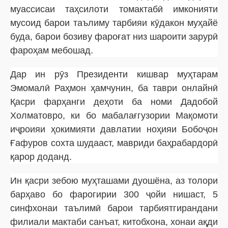
муассисаи таҳсилоти томактабӣ имконияти
мусоид барои таълиму тарбияи кӯдакон муҳайё
буда, барои бозиву фароғат низ шароити зарурӣ
фароҳам мебошад.
Дар ин рӯз Президенти кишвар муҳтарам
Эмомалӣ Раҳмон ҳамчунин, ба таври онлайнӣ
Қасри фарҳанги деҳоти ба номи Дадобой
Холматовро, ки бо мабалағгузории Мақомоти
иҷроияи ҳокимияти давлатии ноҳияи Бобоҷон
Ғафуров сохта шудааст, мавриди баҳрабардорӣ
қарор доданд.
Ин қасри зебою муҳташами дуошёна, аз толори
барҳаво бо фарогирии 300 ҷойи нишаст, 5
синфхонаи таълимӣ барои тарбиятгирандани
филиали мактаби санъат, китобхона, хонаи ақди