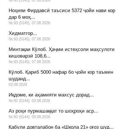
№:93 (5145), 07.08.2026
Ноҳияи Фирдавсӣ таъсиси 5372 ҷойи нави кор
дар 6 моҳ...
№:93 (5145), 07.08.2026
Хидматгор...
№:93 (5145), 07.08.2026
Минтақаи Кӯлоб. Ҳаҷми истеҳсоли маҳсулоти
кишоварзӣ 108,6...
№:93 (5145), 07.08.2026
Кӯлоб. Қариб 5000 нафар бо ҷойи кор таъмин
шуданд...
03.08.2026
Иқдоме, ки аҳамияти махсус дорад...
№:92 (5144), 03.08.2026
Аз роҳи пурмашаққат то шоҳроҳи аср...
№:92 (5144), 03.08.2026
Қабули довталабон ба «Школа 21» оғоз шуд...