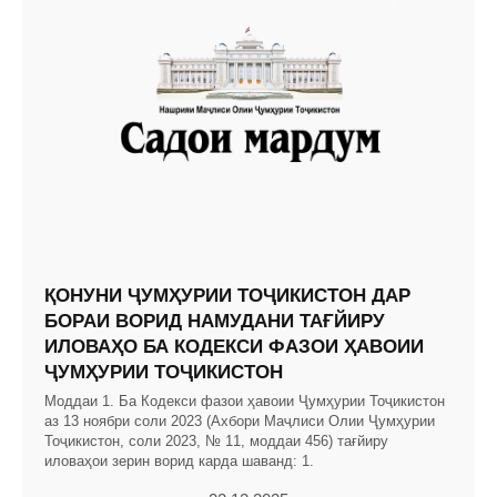
ҚОНУНИ ҶУМҲУРИИ ТОҶИКИСТОН ДАР
БОРАИ ВОРИД НАМУДАНИ ТАҒЙИРУ
ИЛОВАҲО БА КОДЕКСИ ФАЗОИ ҲАВОИИ
ҶУМҲУРИИ ТОҶИКИСТОН
Моддаи 1. Ба Кодекси фазои ҳавоии Ҷумҳурии Тоҷикистон
аз 13 ноябри соли 2023 (Ахбори Маҷлиси Олии Ҷумҳурии
Тоҷикистон, соли 2023, № 11, моддаи 456) тағйиру
иловаҳои зерин ворид карда шаванд: 1.