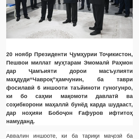
20 ноябр Президенти Ҷумҳурии Тоҷикистон,
Пешвои миллат муҳтарам Эмомалӣ Раҳмон
дар Ҷамъияти дорои масъулияти
маҳдуди“Чавроқ”ҳамчунин, ба таври
фосилавӣ 6 иншооти таъйиноти гуногунро,
ки бо саҳми мақомоти давлатӣ ва
соҳибкорони маҳаллӣ бунёд карда шудааст,
дар ноҳияи Бобоҷон Ғафуров ифтитоҳ
намуданд.
Аввалин иншооте, ки ба тариқи маҷозӣ ба