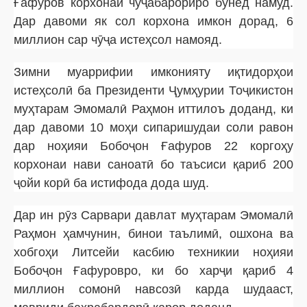
Ғафуров корхонаи чӯҷабарориро бунёд намуд.
Дар давоми як сол корхона имкон дорад, 6
миллион сар чӯҷа истеҳсол намояд.
Зимни муаррифии имконияту иқтидорҳои
истеҳсолӣ ба Президенти Ҷумҳурии Тоҷикистон
муҳтарам Эмомалӣ Раҳмон иттилоъ доданд, ки
дар давоми 10 моҳи сипаришудаи соли равон
дар ноҳияи Бобоҷон Ғафуров 22 коргоҳу
корхонаи нави саноатӣ бо таъсиси қариб 200
ҷойи корӣ ба истифода дода шуд.
Дар ин рӯз Сарвари давлат муҳтарам Эмомалӣ
Раҳмон ҳамчунин, бинои таълимӣ, ошхона ва
хобгоҳи Литсейи касбию техникии ноҳияи
Бобоҷон Ғафуровро, ки бо харҷи қариб 4
миллион сомонӣ навсозӣ карда шудааст,