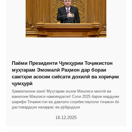
Паёми Президенти Ҷумҳурии Тоҷикистон
муҳтарам Эмомалӣ Раҳмон дар бораи
самтҳои асосии сиёсати дохилӣ ва хориҷии
ҷумҳурӣ
Ҳамватанони азиз! Муҳтарам аъзои Маҷлиси миллӣ ва
вакилони Маҷлиси намояндагон! Соли 2025 барои мардуми
шарифи Тоҷикистон ва давлати соҳибистиқлоли тоҷикон бо
дастовардҳои назаррас ва рӯйдодҳои
16.12.2025