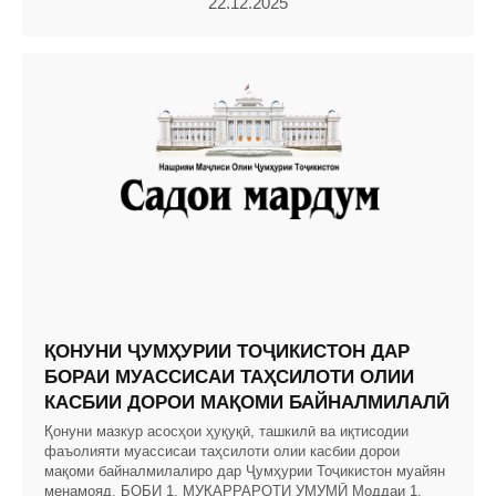
22.12.2025
ҚОНУНИ ҶУМҲУРИИ ТОҶИКИСТОН ДАР
БОРАИ МУАССИСАИ ТАҲСИЛОТИ ОЛИИ
КАСБИИ ДОРОИ МАҚОМИ БАЙНАЛМИЛАЛӢ
Қонуни мазкур асосҳои ҳуқуқӣ, ташкилӣ ва иқтисодии
фаъолияти муассисаи таҳсилоти олии касбии дорои
мақоми байналмилалиро дар Ҷумҳурии Тоҷикистон муайян
менамояд. БОБИ 1. МУҚАРРАРОТИ УМУМӢ Моддаи 1.