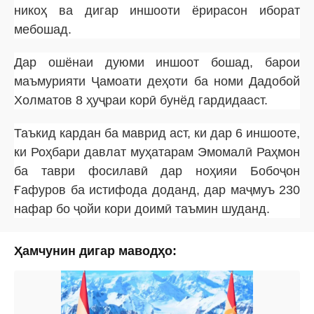
никоҳ ва дигар иншооти ёрирасон иборат
мебошад.
Дар ошёнаи дуюми иншоот бошад, барои
маъмурияти Ҷамоати деҳоти ба номи Дадобой
Холматов 8 ҳуҷраи корӣ бунёд гардидааст.
Таъкид кардан ба маврид аст, ки дар 6 иншооте,
ки Роҳбари давлат муҳатарам Эмомалӣ Раҳмон
ба таври фосилавӣ дар ноҳияи Бобоҷон
Ғафуров ба истифода доданд, дар маҷмуъ 230
нафар бо ҷойи кори доимӣ таъмин шуданд.
Ҳамчунин дигар маводҳо: