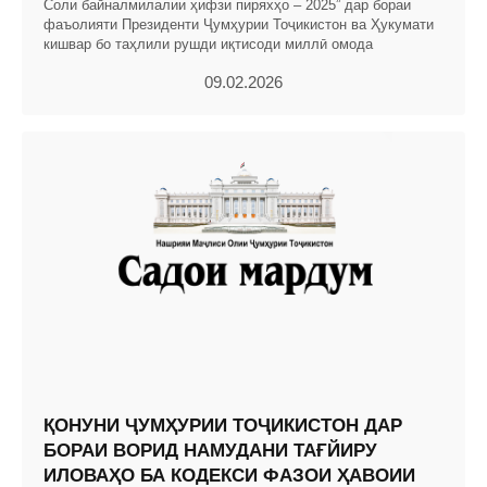
Соли байналмилалии ҳифзи пиряхҳо – 2025” дар бораи
фаъолияти Президенти Ҷумҳурии Тоҷикистон ва Ҳукумати
кишвар бо таҳлили рушди иқтисоди миллӣ омода
09.02.2026
ҚОНУНИ ҶУМҲУРИИ ТОҶИКИСТОН ДАР
БОРАИ ВОРИД НАМУДАНИ ТАҒЙИРУ
ИЛОВАҲО БА КОДЕКСИ ФАЗОИ ҲАВОИИ