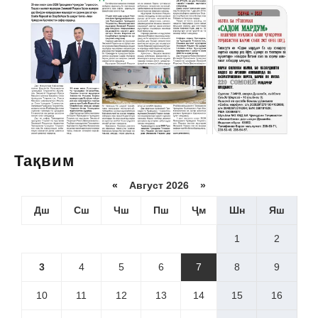
Тақвим
«
Август 2026 »
Дш
Сш
Чш
Пш
Ҷм
Шн
Яш
1
2
3
4
5
6
7
8
9
10
11
12
13
14
15
16