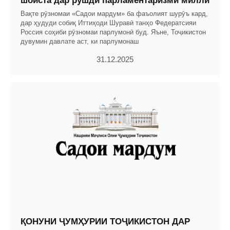
шоиста дар рушди парламентаризми миллӣ
Вақте рӯзномаи «Садои мардум» ба фаъолият шурӯъ кард,
дар ҳудуди собиқ Иттиҳоди Шуравӣ танҳо Федератсияи
Россия соҳиби рӯзномаи парлумонӣ буд. Яъне, Тоҷикистон
дувумин давлате аст, ки парлумонаш
31.12.2025
ҚОНУНИ ҶУМҲУРИИ ТОҶИКИСТОН ДАР