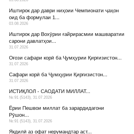
Иштирок дар даври ниҳоии Чемпионати ҷаҳон
оид ба формулаи 1...
03.08.2026
Иштирок дар Вохӯрии ғайрирасмии машваратии
сарони давлатҳои...
31.07.2026
Оғози сафари корӣ ба Ҷумҳурии Қирғизистон...
31.07.2026
Сафари корӣ ба Ҷумҳурии Қирғизистон...
31.07.2026
ИСТИҚЛОЛ - САОДАТИ МИЛЛАТ...
№:91 (5143), 31.07.2026
Ёрии Пешвои миллат ба зарардидагони
Рӯшон...
№:91 (5143), 31.07.2026
Якдилӣ аз офат нерумандтар аст...