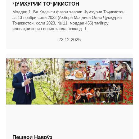
ҶУМҲУРИИ ТОҶИКИСТОН
Моддаи 1. Ба Кодекси фазои ҳавоии Ҷумҳурии Тоҷикистон
аз 13 ноябри соли 2023 (Ахбори Маҷлиси Олии Ҷумҳурии
Тоҷикистон, соли 2023, № 11, моддаи 456) тағйиру
иловаҳои зерин ворид карда шаванд: 1.
22.12.2025
Пешвои Наврӯз