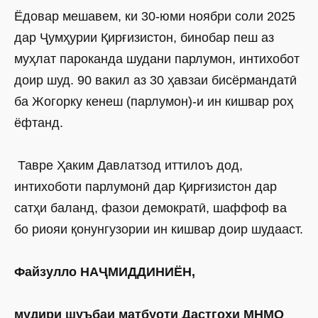
Ёдовар мешавем, ки 30-юми ноябри соли 2025
дар Ҷумҳурии Қирғизистон, бинобар пеш аз
муҳлат пароканда шудани парлумон, интихобот
доир шуд. 90 вакил аз 30 ҳавзаи бисёрмандатӣ
ба Жогорку кенеш (парлумон)-и ин кишвар роҳ
ёфтанд.
Тавре Ҳаким Давлатзод иттилоъ дод,
интихоботи парлумонӣ дар Қирғизистон дар
сатҳи баланд, фазои демократӣ, шаффоф ва
бо риояи қонунгузории ин кишвар доир шудааст.
Файзулло НАҶМИДДИНИЁН,
мудири шуъбаи матбуоти Дастгоҳи МНМО