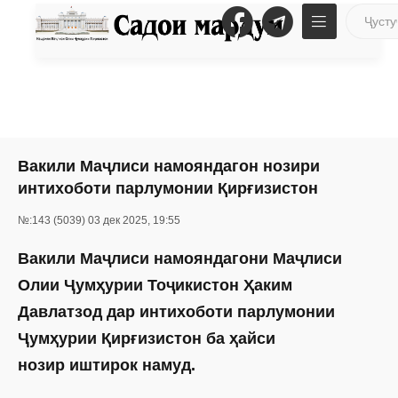
Вакили Маҷлиси намояндагон нозири
интихоботи парлумонии Қирғизистон
№:143 (5039) 03 дек 2025, 19:55
Вакили Маҷлиси намояндагони Маҷлиси
Олии Ҷумҳурии Тоҷикистон Ҳаким
Давлатзод дар интихоботи парлумонии
Ҷумҳурии Қирғизистон ба ҳайси
нозир
иштирок намуд.