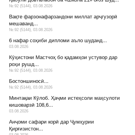
№:92 (5144), 03.08.2026
Вақте фарзонафарзандони миллат арҷгузорӣ
мешаванд...
№:92 (5144), 03.08.2026
6 нафар соҳиби дипломи аъло шуданд...
03.08.2026
Кӯҳистони Мастчоҳ бо қадамҳои устувор дар
роҳи рушд...
№:92 (5144), 03.08.2026
Бостоншиносӣ...
№:92 (5144), 03.08.2026
Минтақаи Кӯлоб. Ҳаҷми истеҳсоли маҳсулоти
кишоварзӣ 108,6...
03.08.2026
Анҷоми сафари корӣ дар Ҷумҳурии
Қирғизистон...
03.08.2026