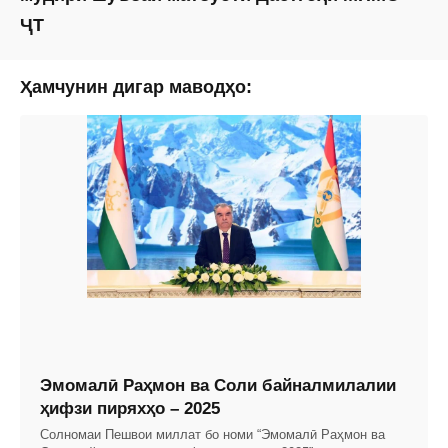
ҶТ
Ҳамчунин дигар маводҳо:
Эмомалӣ Раҳмон ва Соли байналмилалии
ҳифзи пиряхҳо – 2025
Солномаи Пешвои миллат бо номи “Эмомалӣ Раҳмон ва