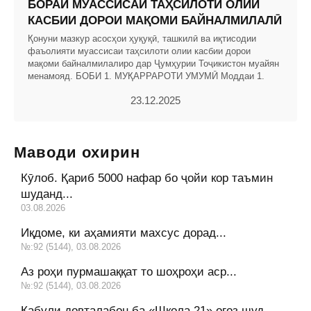
БОРАИ МУАССИСАИ ТАҲСИЛОТИ ОЛИИ
КАСБИИ ДОРОИ МАҚОМИ БАЙНАЛМИЛАЛӢ
Қонуни мазкур асосҳои ҳуқуқӣ, ташкилӣ ва иқтисодии
фаъолияти муассисаи таҳсилоти олии касбии дорои
мақоми байналмилалиро дар Ҷумҳурии Тоҷикистон муайян
менамояд. БОБИ 1. МУҚАРРАРОТИ УМУМӢ Моддаи 1.
23.12.2025
Маводи охирин
Кӯлоб. Қариб 5000 нафар бо ҷойи кор таъмин
шуданд...
03.08.2026
Иқдоме, ки аҳамияти махсус дорад...
№:92 (5144), 03.08.2026
Аз роҳи пурмашаққат то шоҳроҳи аср...
№:92 (5144), 03.08.2026
Қабули довталабон ба «Школа 21» оғоз шуд...