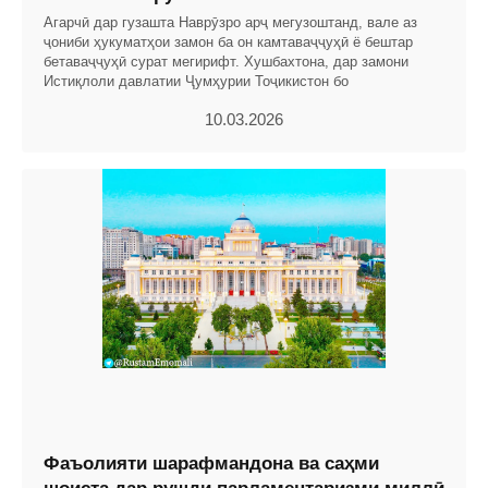
Агарчӣ дар гузашта Наврӯзро арҷ мегузоштанд, вале аз
ҷониби ҳукуматҳои замон ба он камтаваҷҷуҳӣ ё бештар
бетаваҷҷуҳӣ сурат мегирифт. Хушбахтона, дар замони
Истиқлоли давлатии Ҷумҳурии Тоҷикистон бо
10.03.2026
Фаъолияти шарафмандона ва саҳми