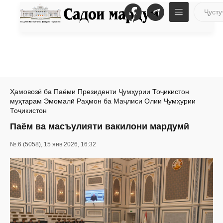
Ҳамовозӣ ба Паёми Президенти Ҷумҳурии Тоҷикистон
муҳтарам Эмомалӣ Раҳмон ба Маҷлиси Олии Ҷумҳурии
Тоҷикистон
Паём ва масъулияти вакилони мардумӣ
№:6 (5058), 15 янв 2026, 16:32