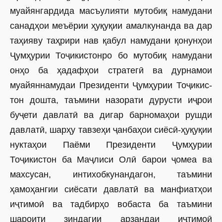
муайян­гардида масъулияти мутобиқ намудани
санадҳои меъёрии ҳуқуқии амалкунанда ва дар
таҳия­ву таҳрири нав қабул намудани қонунҳои
Ҷумҳурии Тоҷикистонро бо мутобиқ намудани
онҳо ба ҳадафҳои стратегӣ ва дурнамои
муайяннамудаи Президенти Ҷумҳурии Тоҷикис­
тон дошта, таъмини назорати дурусти иҷрои
буҷети давлатӣ ва дигар барномаҳои рушди
давлатӣ, шарҳу тавзеҳи ҷанбаҳои сиёсӣ-ҳуқуқии
нуктаҳои Паёми Президенти Ҷумҳурии
Тоҷикистон ба Маҷлиси Олӣ барои ҷомеа ва
махсусан, интихобкунандагон, таъмини
ҳамоҳангии сиёсати давлатӣ ва манфиатҳои
иҷтимоӣ ва тадбирҳо вобаста ба таъмини
шароити зиндагии арзандаи иҷтимоӣ