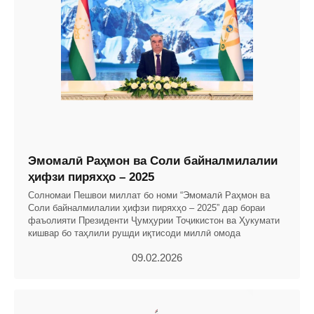
Эмомалӣ Раҳмон ва Соли байналмилалии
ҳифзи пиряхҳо – 2025
Солномаи Пешвои миллат бо номи “Эмомалӣ Раҳмон ва
Соли байналмилалии ҳифзи пиряхҳо – 2025” дар бораи
фаъолияти Президенти Ҷумҳурии Тоҷикистон ва Ҳукумати
кишвар бо таҳлили рушди иқтисоди миллӣ омода
09.02.2026