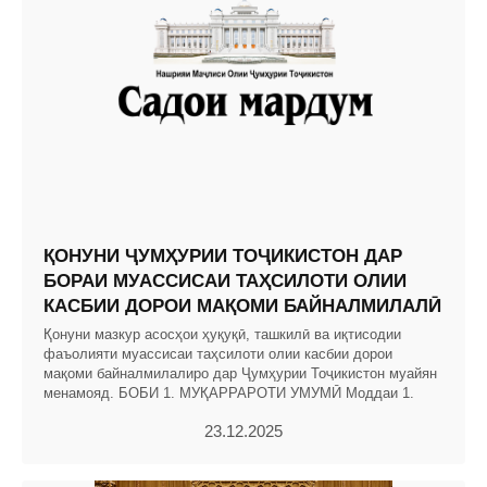
ҚОНУНИ ҶУМҲУРИИ ТОҶИКИСТОН ДАР
БОРАИ МУАССИСАИ ТАҲСИЛОТИ ОЛИИ
КАСБИИ ДОРОИ МАҚОМИ БАЙНАЛМИЛАЛӢ
Қонуни мазкур асосҳои ҳуқуқӣ, ташкилӣ ва иқтисодии
фаъолияти муассисаи таҳсилоти олии касбии дорои
мақоми байналмилалиро дар Ҷумҳурии Тоҷикистон муайян
менамояд. БОБИ 1. МУҚАРРАРОТИ УМУМӢ Моддаи 1.
23.12.2025