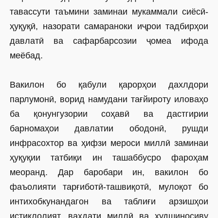
тавассути таъмини заминаи мукаммали сиёсӣ-
ҳуқуқӣ, назорати самараноки иҷрои тадбирҳои
давлатӣ ва сафарбарсозии ҷомеа ифода
меёбад.
Вакилон бо қабули қарорҳои дахлдори
парлумонӣ, ворид намудани тағйироту иловаҳо
ба қонунгузории соҳавӣ ва дастгирии
барномаҳои давлатии ободонӣ, рушди
инфрасохтор ва ҳифзи мероси миллӣ заминаи
ҳуқуқии татбиқи ин ташаббусро фароҳам
меоранд. Дар баробари ин, вакилон бо
фаъолияти тарғиботӣ-ташвиқотӣ, мулоқот бо
интихобкунандагон ва таб­лиғи арзишҳои
истиқлолият, ваҳдати миллӣ ва худшиносиву