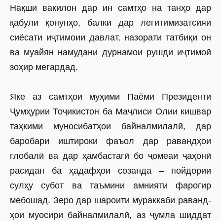
Нақши вакилон дар ин самтҳо на танҳо дар
қабули қонунҳо, балки дар легитимизатсияи
сиёсати иҷтимоии давлат, назорати тат­биқи он
ва муайян намудани дурнамои рушди иҷтимоӣ
зоҳир мегардад.
Яке аз самтҳои муҳими Паёми Президенти
Ҷумҳурии Тоҷикис­тон ба Маҷлиси Олии кишвар
таҳкими муносибатҳои байналмилалӣ, дар
баробари иштироки фаъол дар равандҳои
глобалӣ ва дар ҳамбастагӣ бо ҷомеаи ҷаҳонӣ
расидан ба ҳадафҳои созанда – пойдории
сулҳу субот ва таъмини амнияти фарогир
мебошад. Зеро дар шароити мураккаби раванд­
ҳои муосири байналмилалӣ, аз ҷумла шиддат