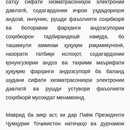
сатҳу сифати хизматрасониҳои электронии
давлатӣ, содагардонии иҷрои уҳдадориҳои
андозӣ, инчунин, рушди фаъолияти соҳибкорӣ
ва болоравии фарҳанги андозсупории
соҳибкорон тадбирандешӣ намуда, бо
ташаккули заминаи ҳуқуқии рақамикунонӣ,
назорати татбиқи ислоҳот, содагардонии
қонунгузории андоз ва таҳкими маърифати
ҳуқуқию фарҳанги андозсупорӣ ба баланд
шудани сифати хизматрасониҳои электронии
давлатӣ ва рушди устувори фаъолияти
соҳибкорӣ мусоидат менамоянд.
Маврид ба зикр аст, ки дар Паём Президенти
Ҷумҳурии Тоҷикистон натиҷаҳо ва дурнамои