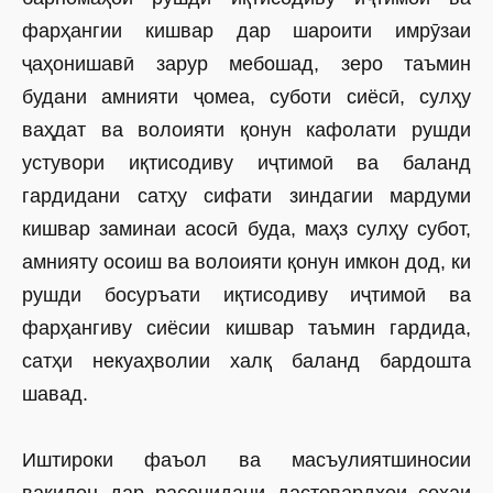
фарҳангии кишвар дар шароити имрӯзаи
ҷаҳонишавӣ зарур мебошад, зеро таъмин
будани амнияти ҷомеа, суботи сиёсӣ, сулҳу
ваҳдат ва волоияти қонун кафолати рушди
устувори иқтисодиву иҷтимоӣ ва баланд
гардидани сатҳу сифати зиндагии мардуми
кишвар заминаи асосӣ буда, маҳз сулҳу субот,
амнияту осоиш ва волоияти қонун имкон дод, ки
рушди босуръати иқтисодиву иҷтимоӣ ва
фарҳангиву сиёсии кишвар таъмин гардида,
сатҳи некуаҳволии халқ баланд бардошта
шавад.
Иштироки фаъол ва масъулиятшиносии
вакилон дар расонидани дастовардҳои соҳаи