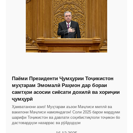
Паёми Президенти Ҷумҳурии Тоҷикистон
муҳтарам Эмомалӣ Раҳмон дар бораи
самтҳои асосии сиёсати дохилӣ ва хориҷии
ҷумҳурӣ
Ҳамватанони азиз! Муҳтарам аъзои Маҷлиси миллӣ ва
вакилони Маҷлиси намояндагон! Соли 2025 барои мардуми
шарифи Тоҷикистон ва давлати соҳибистиқлоли тоҷикон бо
дастовардҳои назаррас ва рӯйдодҳои