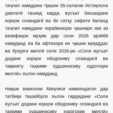
таҷлил намудани Ҷашни 35-солагии Истиқлоли
давлатӣ таъкид карда, вусъат бахшидани
корҳои созандагӣ ва бо сатҳу сифати баланд
таҷлил намудани чорабиниҳои ҷашниро яке аз
вазифаҳои муҳим дар соли 2026 арзёбӣ
намуданд ва ба ифтихори ин ҷашни муқаддас
ва бузурги миллӣ соли 2026-ро «Соли вус­ъат
додани корҳои ободониву созандагӣ ва
тақвияту таҳкими худшиносиву худогоҳии
миллӣ» эълон намуданд.
Нақши вакилони Маҷлиси намояндагон дар
татбиқи ташаббуси эълон гардидани «Соли
вусъат додани корҳои ободониву созандагӣ ва
таҳкими худшиносиву худогоҳии миллӣ»