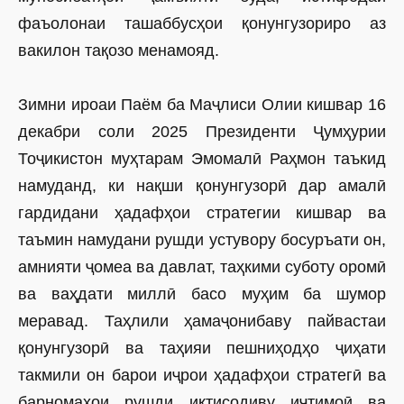
фаъолонаи ташаббусҳои қонунгузориро аз
вакилон тақозо менамояд.
Зимни ироаи Паём ба Маҷлиси Олии кишвар 16
декабри соли 2025 Президенти Ҷумҳурии
Тоҷикистон муҳтарам Эмомалӣ ­Раҳмон таъкид
намуданд, ки нақши қонунгузорӣ дар амалӣ
гардидани ҳадафҳои стратегии кишвар ва
таъмин намудани рушди устувору босуръати он,
амнияти ҷомеа ва давлат, таҳкими суботу оромӣ
ва ваҳдати миллӣ басо муҳим ба шумор
меравад. Таҳлили ҳамаҷонибаву пайвас­таи
қонунгузорӣ ва таҳияи пешниҳодҳо ҷиҳати
такмили он барои иҷрои ҳадафҳои стратегӣ ва
барномаҳои рушди иқтисодиву иҷтимоӣ ва