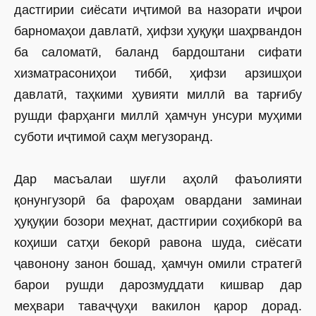
дастгирии сиёсати иҷтимоӣ ва назорати иҷрои
барномаҳои давлатӣ, ҳифзи ҳуқуқи шаҳрвандон
ба саломатӣ, баланд бардоштани сифати
хизматрасониҳои тиббӣ, ҳифзи арзишҳои
давлатӣ, таҳкими ҳувияти миллӣ ва тарғибу
рушди фарҳанги миллӣ ҳамчун унсури муҳими
суботи иҷтимоӣ саҳм мегузоранд.
Дар масъалаи шуғли аҳолӣ фаъолияти
қонунгузорӣ ба фароҳам овардани заминаи
ҳуқуқии бозори меҳнат, дастгирии соҳибкорӣ ва
коҳиши сатҳи бекорӣ равона шуда, сиёсати
ҷавонону занон бошад, ҳамчун омили стратегӣ
барои рушди дарозмуддати кишвар дар
меҳвари таваҷҷуҳи вакилон қарор дорад.