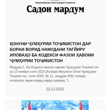
ҚОНУНИ ҶУМҲУРИИ ТОҶИКИСТОН ДАР
БОРАИ ВОРИД НАМУДАНИ ТАҒЙИРУ
ИЛОВАҲО БА КОДЕКСИ ФАЗОИ ҲАВОИИ
ҶУМҲУРИИ ТОҶИКИСТОН
Моддаи 1. Ба Кодекси фазои ҳавоии Ҷумҳурии Тоҷикистон
аз 13 ноябри соли 2023 (Ахбори Маҷлиси Олии Ҷумҳурии
Тоҷикистон, соли 2023, № 11, моддаи 456) тағйиру
иловаҳои зерин ворид карда шаванд: 1.
22.12.2025