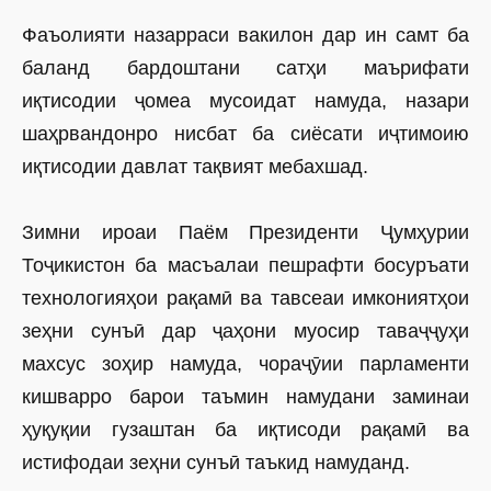
Фаъолияти назарраси вакилон дар ин самт ба
баланд бардоштани сатҳи маърифати
иқтисодии ҷомеа мусоидат намуда, назари
шаҳрвандонро нисбат ба сиёсати иҷтимоию
иқтисодии давлат тақвият мебахшад.
Зимни ироаи Паём Президенти Ҷумҳурии
Тоҷикистон ба масъалаи пешрафти босуръати
технологияҳои рақамӣ ва тав­сеаи имкониятҳои
зеҳни сунъӣ дар ҷаҳони муосир таваҷҷуҳи
махсус зоҳир намуда, чораҷӯии парламенти
кишварро барои таъмин намудани заминаи
ҳуқуқии гузаштан ба иқтисоди рақамӣ ва
истифодаи зеҳни сунъӣ таъкид намуданд.