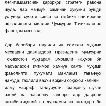
легитимизатсияи қарорҳои стратегӣ равона
шуда, дар маҷмуъ, заминаи ҳуқуқии рушди
устувор, суботи сиёсӣ ва татбиқи пайгиронаи
афзалиятҳои миллии Ҷумҳурии Тоҷикистонро
фароҳам месозад.
Дар баробари таҳлили ин самтҳои муҳими
меҳварии давлатдорӣ Президенти Ҷумҳурии
Тоҷикистон муҳтарам Эмомалӣ Раҳмон ба
масъалаҳои иҷтимоӣ ҳамчун самти муҳими
фаъолияти Ҳукумати мамлакат таваҷҷуҳ
намуда, таҳлили вазъи воқеии соҳаҳои калидӣ -
илму маориф, тандурустӣ, фарҳангу шуғли
аҳолӣ ва ҷавонону занонро дар даврони
соҳибистиқлолӣ ва дурнамои ин соҳаҳоро бо