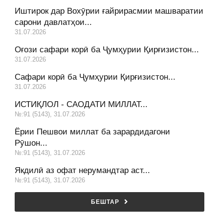
Иштирок дар Вохӯрии ғайрирасмии машваратии
сарони давлатҳои...
31.07.2026
Оғози сафари корӣ ба Ҷумҳурии Қирғизистон...
31.07.2026
Сафари корӣ ба Ҷумҳурии Қирғизистон...
31.07.2026
ИСТИҚЛОЛ - САОДАТИ МИЛЛАТ...
№:91 (5143), 31.07.2026
Ёрии Пешвои миллат ба зарардидагони
Рӯшон...
№:91 (5143), 31.07.2026
Якдилӣ аз офат нерумандтар аст...
№:91 (5143), 31.07.2026
БЕШТАР