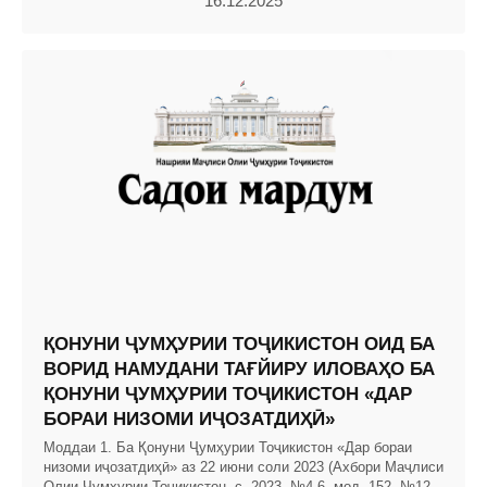
16.12.2025
ҚОНУНИ ҶУМҲУРИИ ТОҶИКИСТОН ОИД БА
ВОРИД НАМУДАНИ ТАҒЙИРУ ИЛОВАҲО БА
ҚОНУНИ ҶУМҲУРИИ ТОҶИКИСТОН «ДАР
БОРАИ НИЗОМИ ИҶОЗАТДИҲӢ»
Моддаи 1. Ба Қонуни Ҷумҳурии Тоҷикистон «Дар бораи
низоми иҷозатдиҳӣ» аз 22 июни соли 2023 (Ахбори Маҷлиси
Олии Ҷумҳурии Тоҷикистон, с. 2023, №4-6, мод. 152, №12,