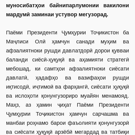
муносибатҳои байнипарлумонии вакилони
мардумӣ заминаи устувор мегузорад.
Паёми Президенти Ҷумҳурии Тоҷикистон ба
Маҷлиси Олӣ ҳамчун санади муҳим ва
афзалиятноки рушди давлатдорӣ дорои қувваи
баланди сиё­сӣ-ҳуқуқӣ ва аҳамияти стратегӣ
мебошад, ки самтҳои афзалиятноки сиёсати
давлатӣ, ҳадафҳо ва вазифаҳои рушди
иқтисодӣ, иҷтимоӣ ва фарҳангӣ, сиёсати ҳуқуқӣ
ва ислоҳоти қонунгузориро муайян менамояд.
Маҳз, аз ҳамин ҷиҳат Паёми Президенти
Ҷумҳурии Тоҷикистон ҳамчун сарчашма ва
манбаи роҳнамо барои фаъолияти қонунгузорӣ
ва сиёсати ҳуқуқӣ арзёбӣ мегардад ва татбиқи