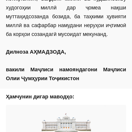
худогоҳии миллӣ дар ҷомеа нақши
муттаҳидсозанда бозида, ба таҳкими ҳувияти
миллӣ ва сафарбар намудани неруҳои иҷтимоӣ
ба корҳои созандагӣ мусоидат мекунанд.
Дилноза АҲМАДЗОДА,
вакили Маҷлиси намояндагони Маҷлиси
Олии Ҷумҳурии Тоҷикистон
Ҳамчунин дигар маводҳо: