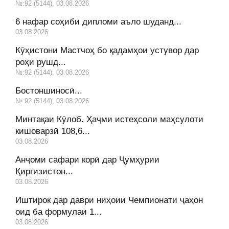
№:92 (5144), 03.08.2026
6 нафар соҳиби дипломи аъло шуданд...
03.08.2026
Кӯҳистони Мастчоҳ бо қадамҳои устувор дар
роҳи рушд...
№:92 (5144), 03.08.2026
Бостоншиносӣ...
№:92 (5144), 03.08.2026
Минтақаи Кӯлоб. Ҳаҷми истеҳсоли маҳсулоти
кишоварзӣ 108,6...
03.08.2026
Анҷоми сафари корӣ дар Ҷумҳурии
Қирғизистон...
03.08.2026
Иштирок дар даври ниҳоии Чемпионати ҷаҳон
оид ба формулаи 1...
03.08.2026