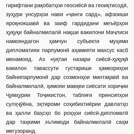
гирифтани рақобатҳои геосиёсӣ ва геоиқтисодӣ,
зуҳури унсурҳои нави «ҷанги сард», афзоиши
яроқнокшавӣ ва заиф гардидани меъёрҳои
ҳуқуқи байналмилалӣ нақши вакилони Маҷлиси
намояндагон ҳамчун субъекти муҳими
дипломатияи парлумонӣ аҳамияти махсус касб
менамояд. Аз нуқтаи назари сиёсӣ-ҳуқуқӣ
вакилон тавассути густариши ҳамкориҳои
байнипарлумонӣ дар созмонҳои минтақавӣ ва
байналмилалӣ, ҳимояи мавқеи сиёсати хориҷии
Ҷумҳурии Тоҷикистон, таблиғи принсипҳои
сулҳҷӯёна, эҳтироми соҳибихтиёрии давлатҳо
ва ҳалли баҳсҳо бо роҳҳои сиёсӣ-дип­ломатӣ
дар таҳкими эътимоди байналмилалӣ саҳм
мегузоранд.