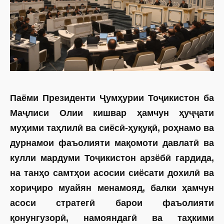
Паёми Президенти Ҷумҳурии Тоҷикистон ба
Маҷлиси Олии кишвар ҳамчун ҳуҷҷати
муҳими таҳлилӣ ва сиёсӣ-ҳуқуқӣ, роҳнамо ва
дурнамои фаъолияти мақомоти давлатӣ ва
кулли мардуми Тоҷикистон арзёбӣ гардида,
на танҳо самтҳои асосии сиёсати дохилӣ ва
хориҷиро муайян менамояд, балки ҳамчун
асоси стратегӣ барои фаъолияти
қонунгузорӣ, намояндагӣ ва таҳкими