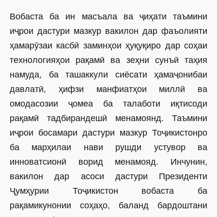
Вобаста ба ин масъала ва ҷиҳати таъмини
иҷрои дастури мазкур вакилон дар фаъолияти
ҳамарӯзаи касбӣ заминҳои ҳуқуқиро дар соҳаи
технологияҳои рақамӣ ва зеҳни сунъӣ таҳия
намуда, ба ташаккули сиёсати ҳамаҷонибаи
давлатӣ, ҳифзи манфиатҳои миллӣ ва
омодасозии ҷомеа ба талаботи иқтисоди
рақамӣ тадбирандешӣ менамоянд. Таъмини
иҷрои босамари дастури мазкур Тоҷикис­тонро
ба марҳилаи нави рушди устувор ва
инноватсионӣ ворид менамояд. Инчунин,
вакилон дар асоси дастури Президенти
Ҷумҳурии Тоҷикистон вобаста ба
рақамикунонии соҳаҳо, баланд бардоштани