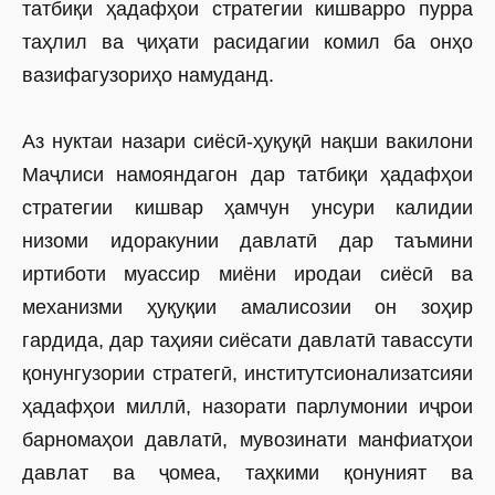
татбиқи ҳадафҳои стратегии кишварро пурра
таҳлил ва ҷиҳати расидагии комил ба онҳо
вазифагузориҳо намуданд.
Аз нуктаи назари сиёсӣ-ҳуқуқӣ нақши вакилони
Маҷлиси намояндагон дар татбиқи ҳадафҳои
стратегии кишвар ҳамчун унсури калидии
низоми идоракунии давлатӣ дар таъмини
иртиботи муассир миёни иродаи сиёсӣ ва
механизми ҳуқуқии амалисозии он зоҳир
гардида, дар таҳияи сиёсати давлатӣ тавассути
қонунгузории стратегӣ, институтсионализатсияи
ҳадафҳои миллӣ, назорати парлумонии иҷрои
барномаҳои давлатӣ, мувозинати манфиатҳои
давлат ва ҷомеа, таҳкими қонуният ва