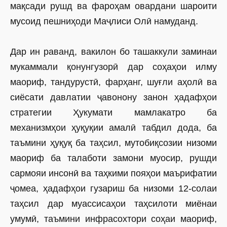
мақсади рушд ва фароҳам овардани шароити
мусоид пешниҳоди Маҷлиси Олӣ намуданд.
Дар ин раванд, вакилон бо ташаккули заминаи
мукаммали қонунгузорӣ дар соҳаҳои илму
маориф, тандурустӣ, фарҳанг, шуғли аҳолӣ ва
сиёсати давлатии ҷавонону занон ҳадафҳои
стратегии Ҳукумати мамлакатро ба
механизмҳои ҳуқуқии амалӣ табдил дода, ба
таъмини ҳуқуқ ба таҳсил, мутобиқсозии низоми
маориф ба талаботи замони муосир, рушди
сармояи инсонӣ ва таҳкими пояҳои маърифатии
ҷомеа, ҳадафҳои гузариш ба низоми 12-солаи
таҳсил дар муассисаҳои таҳсилоти миёнаи
умумӣ, таъмини инфрасохтори соҳаи маориф,