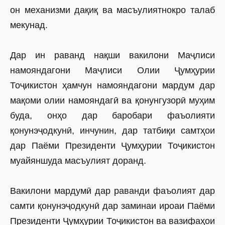
он механизми дақиқ ва масъулиятнокро талаб
мекунад.
Дар ин раванд нақши вакилони Маҷлиси
намояндагони Маҷлиси Олии Ҷумҳурии
Тоҷикистон ҳамчун намояндагони мардум дар
мақоми олии намояндагӣ ва қонунгузорӣ муҳим
буда, онҳо дар баробари фаъолияти
қонунэҷодкунӣ, инчунин, дар татбиқи самтҳои
дар Паёми Президенти Ҷумҳурии Тоҷикис­тон
муайяншуда масъулият доранд.
Вакилони мардумӣ дар раванди фаъолият дар
самти қонунэҷодкунӣ дар заминаи ироаи Паёми
Президенти Ҷумҳурии Тоҷикистон ва вазифаҳои