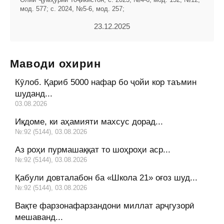
мод. 577; с. 2024, №5-6, мод. 257;
23.12.2025
Маводи охирин
Кӯлоб. Қариб 5000 нафар бо ҷойи кор таъмин
шуданд...
03.08.2026
Иқдоме, ки аҳамияти махсус дорад...
№:92 (5144), 03.08.2026
Аз роҳи пурмашаққат то шоҳроҳи аср...
№:92 (5144), 03.08.2026
Қабули довталабон ба «Школа 21» оғоз шуд...
№:92 (5144), 03.08.2026
Вақте фарзонафарзандони миллат арҷгузорӣ
мешаванд...