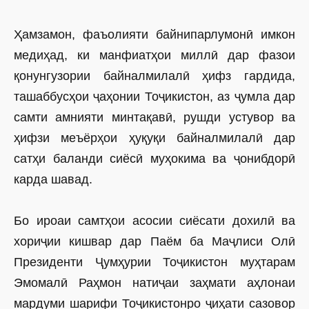
Ҳамзамон, фаъолияти байнипарлумонӣ имкон
медиҳад, ки манфиатҳои миллӣ дар фазои
қонунгузории байналмилалӣ ҳифз гардида,
ташаббусҳои ҷаҳонии Тоҷикистон, аз ҷумла дар
самти амнияти минтақавӣ, рушди устувор ва
ҳифзи меъёрҳои ҳуқуқи байналмилалӣ дар
сатҳи баланди сиёсӣ муҳокима ва ҷонибдорӣ
карда шавад.
Бо ироаи самтҳои асосии сиё­сати дохилӣ ва
хориҷии кишвар дар Паём ба Маҷлиси Олӣ
Президенти Ҷумҳурии Тоҷикистон муҳтарам
Эмомалӣ Раҳмон натиҷаи заҳмати аҳлонаи
мардуми шарифи Тоҷикистонро ҷиҳати сазовор