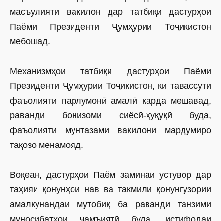
масъулияти вакилон дар татбиқи дастурҳои
Паёми Президенти Ҷумҳурии Тоҷикистон
мебошад.
Механизмҳои татбиқи дас­турҳои Паёми
Президенти Ҷумҳурии Тоҷикистон, ки тавассути
фаъолияти парлумонӣ амалӣ карда мешавад,
раванди бонизоми сиёсӣ-ҳуқуқӣ буда,
фаъолияти мунтазами вакилони мардумиро
тақозо менамояд.
Воқеан, дастурҳои Паём заминаи устувор дар
таҳияи қонунҳои нав ва такмили қонунгузории
амалкунандаи мутобиқ ба раванди танзими
муносибатҳои ҷамъиятӣ буда, истифодаи