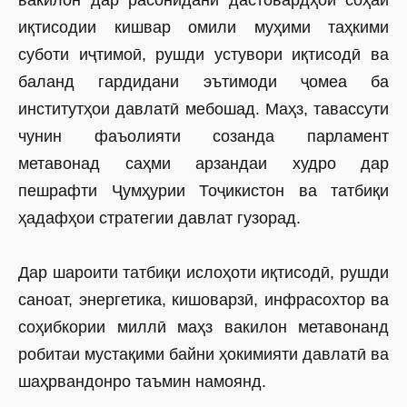
иқтисодии кишвар омили муҳими таҳкими
суботи иҷтимоӣ, рушди устувори иқтисодӣ ва
баланд гардидани эътимоди ҷомеа ба
институтҳои давлатӣ мебошад. Маҳз, тавассути
чунин фаъолия­ти созанда парламент
метавонад саҳми арзандаи худро дар
пешрафти Ҷумҳурии Тоҷикистон ва татбиқи
ҳадафҳои стратегии давлат гузорад.
Дар шароити татбиқи ислоҳоти иқтисодӣ, рушди
саноат, энергетика, кишоварзӣ, инфрасохтор ва
соҳибкории миллӣ маҳз вакилон метавонанд
робитаи мустақими байни ҳокимияти давлатӣ ва
шаҳрвандонро таъмин намоянд.