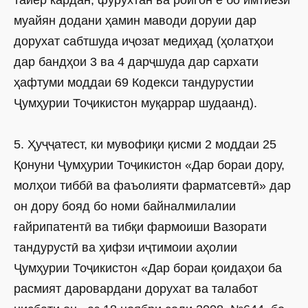
тайёр кардан, фурӯхтан ва ройгон ё бо имтиёзи
муайян додани ҳамин маводи доруии дар
дорухат сабтшуда
иҷозат медиҳад (ҳолатҳои
дар бандҳои 3 ва 4
дарҷшуда дар сархати
ҳафтуми моддаи 69 Кодекси тандурус­тии
Ҷумҳурии Тоҷикистон муқаррар шудаанд).
5. Ҳуҷҷатест, ки мувофиқи қисми 2 моддаи 25
Қонуни Ҷумҳурии Тоҷикистон «Дар бораи дору,
молҳои тиббӣ ва фаъо­лияти фарматсевтӣ» дар
он дору бояд бо номи байналмилалии
ғайрипатентӣ ва тибқи фармоиши Вазорати
тандурустӣ ва ҳифзи иҷтимоии аҳолии
Ҷумҳурии Тоҷикистон «Дар бораи қоидаҳои ба
расмият даровардани дорухат ва талабот