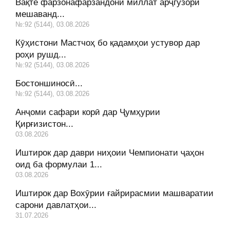
Вақте фарзонафарзандони миллат арҷгузорӣ
мешаванд...
№:92 (5144), 03.08.2026
Кӯҳистони Мастчоҳ бо қадамҳои устувор дар
роҳи рушд...
№:92 (5144), 03.08.2026
Бостоншиносӣ...
№:92 (5144), 03.08.2026
Анҷоми сафари корӣ дар Ҷумҳурии
Қирғизистон...
03.08.2026
Иштирок дар даври ниҳоии Чемпионати ҷаҳон
оид ба формулаи 1...
03.08.2026
Иштирок дар Вохӯрии ғайрирасмии машваратии
сарони давлатҳои...
31.07.2026