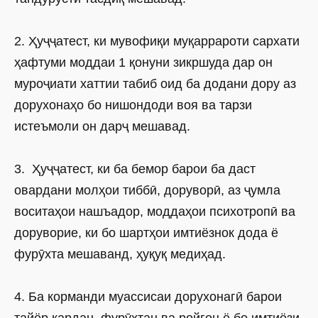
2. Ҳуҷҷатест, ки мувофиқи муқаррароти сархати
ҳафтуми моддаи 1 қонуни зикршуда дар он
муроҷиати хаттии табиб оид ба додани дору аз
дорухонаҳо бо нишондоди воя ва тарзи
истеъмоли он дарҷ мешавад.
3. Ҳуҷҷатест, ки ба бемор барои ба даст
овардани молҳои тиббӣ, доруворӣ, аз ҷумла
воситаҳои наш­ъадор, моддаҳои психотропӣ ва
доруворие, ки бо шартҳои имтиёз­нок дода ё
фурӯхта мешаванд, ҳуқуқ медиҳад.
4. Ба корманди муассисаи дорухонагӣ барои