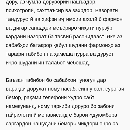
дору, аз ҷумла дорувории нашъадор,
психотропӣ, сахттаъсир ва заҳрдор, Вазорати
тандурустӣ ва ҳифзи иҷтимоии аҳолӣ 6 фармон
ва дигар санадҳои меъёриро ҷиҳати пурзӯр
кардани назорат ба тасвиб расонидааст. Яке аз
сабабҳои батакрор қабул шудани фармонҳо аз
тарафи табибон на ҳамеша пурра ва дуруст
иҷро шудани ин талабот мебошад.
Баъзан табибон бо сабабҳои гуногун дар
варақаи дорухат ному насаб, синну сол, суроғаи
бемор, рақами телефони худро сабт
намекунанд, ному таркиби доруро бо забони
ғайрилотинӣ менависанд ё барои «дуюмбора
саргардон нашудани бемор» миқдори онро аз