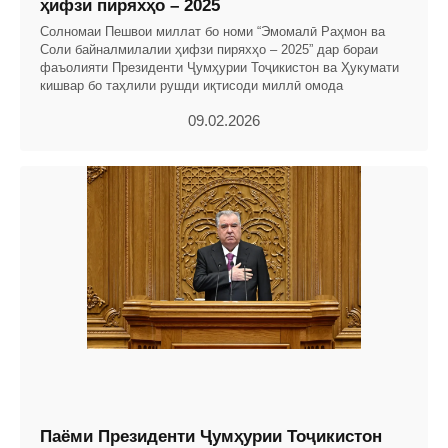
ҳифзи пиряхҳо – 2025
Солномаи Пешвои миллат бо номи “Эмомалӣ Раҳмон ва
Соли байналмилалии ҳифзи пиряхҳо – 2025” дар бораи
фаъолияти Президенти Ҷумҳурии Тоҷикистон ва Ҳукумати
кишвар бо таҳлили рушди иқтисоди миллӣ омода
09.02.2026
Паёми Президенти Ҷумҳурии Тоҷикистон