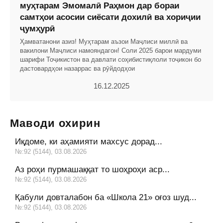
муҳтарам Эмомалӣ Раҳмон дар бораи
самтҳои асосии сиёсати дохилӣ ва хориҷии
ҷумҳурӣ
Ҳамватанони азиз! Муҳтарам аъзои Маҷлиси миллӣ ва
вакилони Маҷлиси намояндагон! Соли 2025 барои мардуми
шарифи Тоҷикистон ва давлати соҳибистиқлоли тоҷикон бо
дастовардҳои назаррас ва рӯйдодҳои
16.12.2025
Маводи охирин
Иқдоме, ки аҳамияти махсус дорад...
№:92 (5144), 03.08.2026
Аз роҳи пурмашаққат то шоҳроҳи аср...
№:92 (5144), 03.08.2026
Қабули довталабон ба «Школа 21» оғоз шуд...
№:92 (5144), 03.08.2026