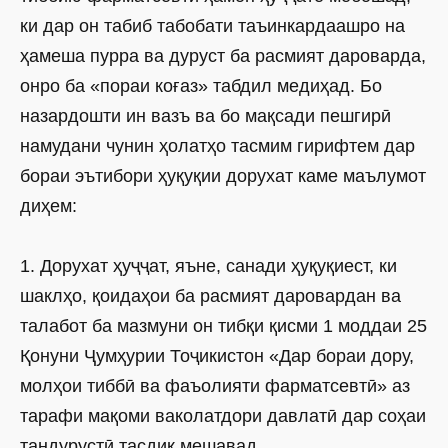
ки дар он табиб табобати таъинкардаашро на
ҳамеша пурра ва дуруст ба расмият дароварда,
онро ба «пораи коғаз» табдил медиҳад. Бо
назардошти ин вазъ ва бо мақсади пешгирӣ
намудани чунин ҳолатҳо тасмим гирифтем дар
бораи эътибори ҳуқуқии дорухат каме маълумот
диҳем:
1. Дорухат ҳуҷҷат, яъне, санади ҳуқуқиест, ки
шаклҳо, қоидаҳои ба расмият даровардан ва
талабот ба мазмуни он тибқи қисми 1 моддаи 25
Қонуни Ҷумҳурии Тоҷикистон «Дар бораи дору,
молҳои тиббӣ ва фаъолияти фарматсевтӣ» аз
тарафи мақоми ваколатдори давлатӣ дар соҳаи
тандурустӣ тасдиқ мешавад.