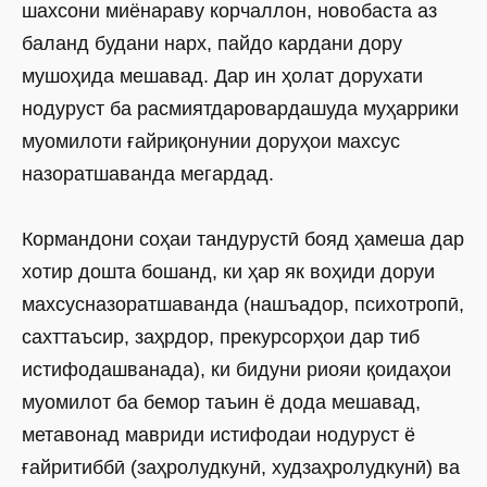
шахсони миёнараву корчаллон, новобаста аз
баланд будани нарх, пайдо кардани дору
мушоҳида мешавад. Дар ин ҳолат дорухати
нодуруст ба расмиятдаровардашуда муҳаррики
муомилоти ғайриқонунии доруҳои махсус
назоратшаванда мегардад.
Кормандони соҳаи тандурустӣ бояд ҳамеша дар
хотир дошта бошанд, ки ҳар як воҳиди доруи
махсусназоратшаванда ­(наш­ъадор, психотропӣ,
сахттаъсир, заҳрдор, прекурсорҳои дар тиб
истифодашванада), ки бидуни риояи қоидаҳои
муомилот ба бемор таъин ё дода мешавад,
метавонад мавриди истифодаи нодуруст ё
ғайритиббӣ (заҳролудкунӣ, худзаҳролудкунӣ) ва