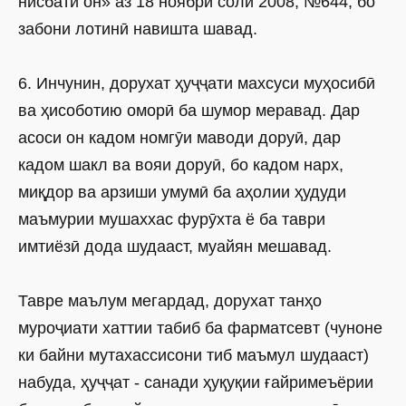
нисбати он» аз 18 нояб­ри соли 2008, №644, бо
забони лотинӣ навишта шавад.
6. Инчунин, дорухат ҳуҷҷати махсуси муҳосибӣ
ва ҳисоботию оморӣ ба шумор меравад. Дар
асоси он кадом номгӯи маводи доруӣ, дар
кадом шакл ва вояи доруӣ, бо кадом нарх,
миқдор ва арзиши умумӣ ба аҳолии ҳудуди
маъмурии мушаххас фурӯхта ё ба таври
имтиёзӣ дода шудааст, муайян мешавад.
Тавре маълум мегардад, дорухат танҳо
муроҷиати хаттии табиб ба фарматсевт (чуноне
ки байни мутахассисони тиб маъмул шудааст)
набуда, ҳуҷҷат - санади ҳуқуқии ғайримеъёрии