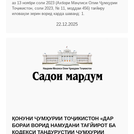
аз 13 ноябри соли 2023 (Ахбори Маҷлиси Олии Ҷумҳурии
Тоҷикистон, соли 2023, № 11, моддаи 456) тағйиру
иловаҳои зерин ворид карда шаванд: 1.
22.12.2025
ҚОНУНИ ҶУМҲУРИИ ТОҶИКИСТОН «ДАР
БОРАИ ВОРИД НАМУДАНИ ТАҒЙИРОТ БА
КОДЕКСИ ТАНДУРУСТИИ ҶУМҲУРИИ