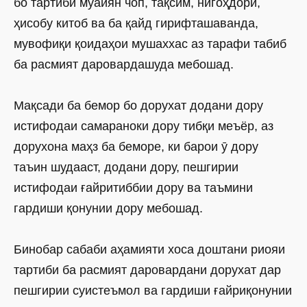
бо тартиби муайян чоп, тақсим, нигоҳдорӣ,
ҳисобу китоб ва ба қайд гирифташаванда,
мувофиқи қоидаҳои мушаххас аз тарафи табиб
ба расмият даровардашуда мебошад.
Мақсади ба бемор бо дорухат додани дору
истифодаи самараноки дору тибқи меъёр, аз
дорухона маҳз ба беморе, ки барои ӯ дору
таъин шудааст, додани дору, пешгирии
истифодаи ғайритиббии дору ва таъмини
гардиши қонунии дору мебошад.
Бинобар сабаби аҳамияти хоса доштани риояи
тартиби ба расмият даровардани дорухат дар
пешгирии суистеъмол ва гардиши ғайриқонунии