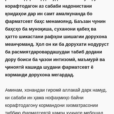
корафтодагон аз сабаби надонистани
қоидаҳои дар ин самт амалкунанда бо
фарматсевт баҳс менамоянд. Баъзан чунин
баҳсҳо ба муноқиша, суханони қабеҳ ва
ҳатто шикастани рафҳои шишагии дорухона
меанҷоманд. Ҳол он ки ба дорухати нодуруст
ба расмиятдаровардашудаи табиб додани
дору боиси ба ҷазои интизомӣ, маъмурӣ ва
ҷиноятӣ кашида шудани фарматсевт ё
корманди дорухона мегардад.
Аминам, хонандаи гиромӣ аллакай дарк намуд,
ки сабаби ин ҳама нофаҳмиҳо байни
корафтодагону кормандони хизматрасонии
тиббию фарматсевтӣ ҳамон ҳуҷҷате мебошад,