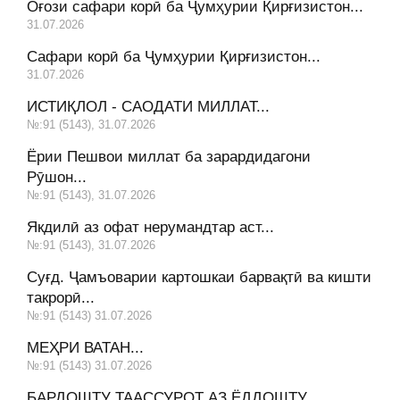
Оғози сафари корӣ ба Ҷумҳурии Қирғизистон...
31.07.2026
Сафари корӣ ба Ҷумҳурии Қирғизистон...
31.07.2026
ИСТИҚЛОЛ - САОДАТИ МИЛЛАТ...
№:91 (5143), 31.07.2026
Ёрии Пешвои миллат ба зарардидагони
Рӯшон...
№:91 (5143), 31.07.2026
Якдилӣ аз офат нерумандтар аст...
№:91 (5143), 31.07.2026
Суғд. Ҷамъоварии картошкаи барвақтӣ ва кишти
такрорӣ...
№:91 (5143) 31.07.2026
МЕҲРИ ВАТАН...
№:91 (5143) 31.07.2026
БАРДОШТУ ТААССУРОТ АЗ ЁДДОШТУ