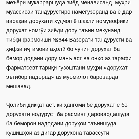
меъёри муқарраршуда зиёд менависанд, муҳри
муассисаи тандурустиро намегузоранд ва ё дар
варақаи дорухати худчоп ё шакли номувофиқи
дорухат номгӯи зиёди дору таъин мекунанд.
Тибқи фармоиши №644 Вазорати тандурустӣ ва
ҳифзи иҷтимоии аҳолӣ бо чунин дорухат ба
бемор додани дору манъ аст ва онҳо аз тарафи
фарматсевт тариқи гузоштани муҳри «дорухат
эътибор надорад» аз муомилот бароварда
мешавад.
Ҷолиби диққат аст, ки ҳангоми бе дорухат ё бо
дорухати нодуруст ба расмият даровардашуда
ба беморон надодани доруҳои таъиншуда
кӯшишҳои аз дигар дорухона тавассути