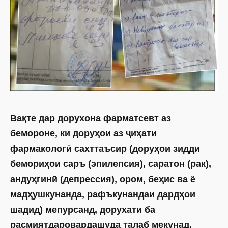
Вақте дар дорухона фарматсевт аз
бемороне, ки доруҳои аз ҷиҳати
фармакологӣ сахттаъсир (доруҳои зидди
бемориҳои саръ (эпилепсия), саратон (рак),
андуҳгинӣ (депрессия), ором, беҳис ва ё
мадҳушкунанда, рафъкунандаи дардҳои
шадид) мепурсанд, дорухати ба
расмиятдаровардашуда талаб мекунад,