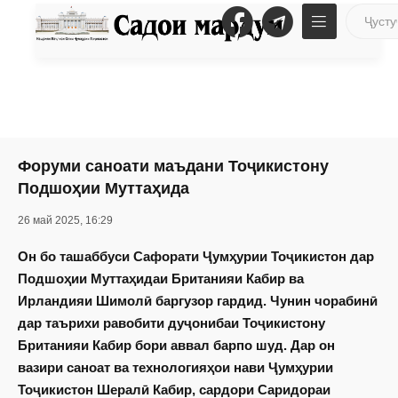
Форуми саноати маъдани Тоҷикистону
Подшоҳии Муттаҳида
26 май 2025, 16:29
Он бо ташаббуси Сафорати Ҷумҳурии Тоҷикистон дар
Подшоҳии Муттаҳидаи Британияи Кабир ва
Ирландияи Шимолӣ баргузор гардид. Чунин чорабинӣ
дар таърихи равобити дуҷонибаи Тоҷикистону
Британияи Кабир бори аввал барпо шуд. Дар он
вазири саноат ва технологияҳои нави Ҷумҳурии
Тоҷикистон Шералӣ Кабир, сардори Саридораи