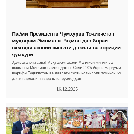
Паёми Президенти Ҷумҳурии Тоҷикистон
муҳтарам Эмомалӣ Раҳмон дар бораи
самтҳои асосии сиёсати дохилӣ ва хориҷии
ҷумҳурӣ
Ҳамватанони азиз! Муҳтарам аъзои Маҷлиси миллӣ ва
вакилони Маҷлиси намояндагон! Соли 2025 барои мардуми
шарифи Тоҷикистон ва давлати соҳибистиқлоли тоҷикон бо
дастовардҳои назаррас ва рӯйдодҳои
16.12.2025