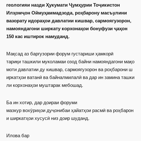
геологияи назди Ҳукумати Ҷумҳурии Тоҷикистон
Илҳомҷон Оймуҳаммадзода, роҳбарону масъулини
вазорату идораҳои давлатии кишвар, сармоягузорон,
намояндагони ширкату корхонаҳои бонуфузи ҷаҳон
150 кас иштирок намуданд.
Мақсад аз баргузории форум густариши ҳамкорӣ
тариқи ташкили муколамаи озод байни намояндагони мақо
моти давлатии ду кишвар, сармоягузорон ва роҳбарони ш
иркатҳои ватанӣ ва байналмилалӣ ва дар ин замина ташки
ли корхонаҳои муштарак мебошад.
Ба ин хотир, дар доираи форуми
мазкур вохӯриҳои дуҷонибаи ҳайатҳои расмӣ ва роҳбарон
и ширкатҳои хусусӣ низ доир шуданд.
Илова бар