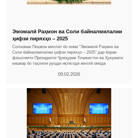
Эмомалӣ Раҳмон ва Соли байналмилалии
ҳифзи пиряхҳо – 2025
Солномаи Пешвои миллат бо номи “Эмомалӣ Раҳмон ва
Соли байналмилалии ҳифзи пиряхҳо – 2025” дар бораи
фаъолияти Президенти Ҷумҳурии Тоҷикистон ва Ҳукумати
кишвар бо таҳлили рушди иқтисоди миллӣ омода
09.02.2026