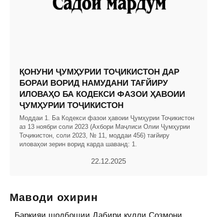
ҚОНУНИ ҶУМҲУРИИ ТОҶИКИСТОН ДАР
БОРАИ ВОРИД НАМУДАНИ ТАҒЙИРУ
ИЛОВАҲО БА КОДЕКСИ ФАЗОИ ҲАВОИИ
ҶУМҲУРИИ ТОҶИКИСТОН
Моддаи 1. Ба Кодекси фазои ҳавоии Ҷумҳурии Тоҷикистон
аз 13 ноябри соли 2023 (Ахбори Маҷлиси Олии Ҷумҳурии
Тоҷикистон, соли 2023, № 11, моддаи 456) тағйиру
иловаҳои зерин ворид карда шаванд: 1.
22.12.2025
Маводи охирин
Барқияи шодбошии Дабири кулли Созмони