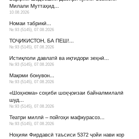
Милали Муттаҳид...
10.08.2026
Номаи табрикӣ...
№:93 (5145), 07.08.2026
ТОҶИКИСТОН, БА ПЕШ!...
№:93 (5145), 07.08.2026
Истиқлоли давлатӣ ва иқтидори зеҳнӣ...
№:93 (5145), 07.08.2026
Мақоми бонувон...
№:93 (5145), 07.08.2026
«Шоҳнома» соҳиби шоҳҷоизаи байналмилалӣ
шуд...
№:93 (5145), 07.08.2026
Театри миллӣ – пойгоҳи мафкурасоз...
№:93 (5145), 07.08.2026
Ноҳияи Фирдавсӣ таъсиси 5372 ҷойи нави кор