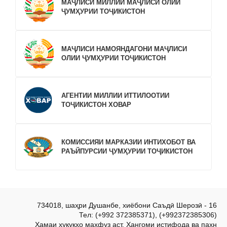
МАҶЛИСИ МИЛЛИИ МАҶЛИСИ ОЛИИ
ҶУМҲУРИИ ТОҶИКИСТОН
МАҶЛИСИ НАМОЯНДАГОНИ МАҶЛИСИ
ОЛИИ ҶУМҲУРИИ ТОҶИКИСТОН
АГЕНТИИ МИЛЛИИ ИТТИЛООТИИ
ТОҶИКИСТОН ХОВАР
КОМИССИЯИ МАРКАЗИИ ИНТИХОБОТ ВА
РАЪЙПУРСИИ ҶУМҲУРИИ ТОҶИКИСТОН
734018, шаҳри Душанбе, хиёбони Саъдӣ Шерозӣ - 16
Тел: (+992 372385371), (+992372385306)
Ҳамаи ҳуқуқҳо маҳфуз аст. Ҳангоми истифода ва паҳн