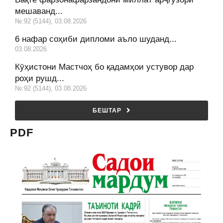
мешаванд...
№:92 (5144), 03.08.2026
6 нафар соҳиби дипломи аъло шуданд...
03.08.2026
Кӯҳистони Мастчоҳ бо қадамҳои устувор дар
роҳи рушд...
№:92 (5144), 03.08.2026
БЕШТАР
PDF