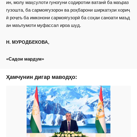
ин, молу маҳсулоти гуногуни содиротии ватанӣ ба маъраз
гузошта, ба сармоягузорон ва роҳбарони ширкатҳои хориҷ
ӣ роҷеъ ба имконони сармоягузорӣ ба соҳаи саноати маъд
ан маълумоти муфассал ироа шуд.
Н.
МУРОДБЕКОВА,
«Садои мардум»
Ҳамчунин дигар маводҳо: