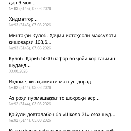
дар 6 моҳ...
№:93 (5145), 07.08.2026
Хидматгор...
№:93 (5145), 07.08.2026
Минтақаи Кӯлоб. Ҳаҷми истеҳсоли маҳсулоти
кишоварзӣ 108,6...
№:93 (5145), 07.08.2026
Кӯлоб. Қариб 5000 нафар бо ҷойи кор таъмин
шуданд...
03.08.2026
Иқдоме, ки аҳамияти махсус дорад...
№:92 (5144), 03.08.2026
Аз роҳи пурмашаққат то шоҳроҳи аср...
№:92 (5144), 03.08.2026
Қабули довталабон ба «Школа 21» оғоз шуд...
№:92 (5144), 03.08.2026
Вақте фарзонафарзандони миллат арҷгузорӣ