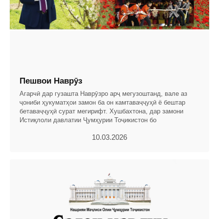
Пешвои Наврӯз
Агарчӣ дар гузашта Наврӯзро арҷ мегузоштанд, вале аз
ҷониби ҳукуматҳои замон ба он камтаваҷҷуҳӣ ё бештар
бетаваҷҷуҳӣ сурат мегирифт. Хушбахтона, дар замони
Истиқлоли давлатии Ҷумҳурии Тоҷикистон бо
10.03.2026