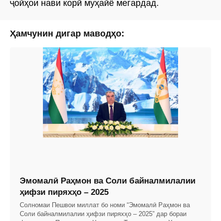
ҷойҳои нави корӣ муҳайё мегардад.
Ҳамчунин дигар маводҳо:
Эмомалӣ Раҳмон ва Соли байналмилалии
ҳифзи пиряхҳо – 2025
Солномаи Пешвои миллат бо номи “Эмомалӣ Раҳмон ва
Соли байналмилалии ҳифзи пиряхҳо – 2025” дар бораи