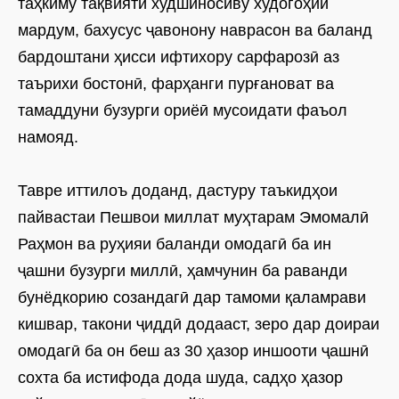
таҳкиму тақвияти худшиносиву худогоҳии
мардум, бахусус ҷавонону наврасон ва баланд
бардоштани ҳисси ифтихору сарфарозӣ аз
таърихи бостонӣ, фарҳанги пурғановат ва
тамаддуни бузурги ориёӣ мусоидати фаъол
намояд.
Тавре иттилоъ доданд, дастуру таъкидҳои
пайвастаи Пешвои миллат муҳтарам Эмомалӣ
Раҳмон ва руҳияи баланди омодагӣ ба ин
ҷашни бузурги миллӣ, ҳамчунин ба раванди
бунёдкорию созандагӣ дар тамоми қаламрави
кишвар, такони ҷиддӣ додааст, зеро дар доираи
омодагӣ ба он беш аз 30 ҳазор иншооти ҷашнӣ
сохта ба истифода дода шуда, садҳо ҳазор