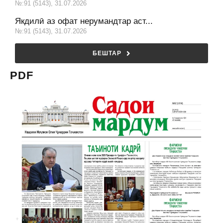
№:91 (5143), 31.07.2026
Якдилӣ аз офат нерумандтар аст...
№:91 (5143), 31.07.2026
БЕШТАР
PDF