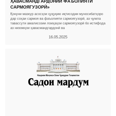
ҲАВАСМАНДГАРДОНИИ ФАЪОЛИЯТИ
САРМОЯГУЗОРӢ»
Қонуни мазкур асосҳои ҳуқуқию иқтисодии муносибатҳоро
дар соҳаи сармоя ва фаъолияти сармоягузорӣ, аз ҷумла
тавассути амалисозии лоиҳаҳои сармоягузорӣ бо истифода
аз низомҳои ҳавасмандгардонӣ ва
16.05.2025