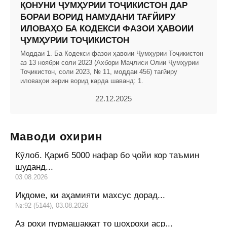
ҚОНУНИ ҶУМҲУРИИ ТОҶИКИСТОН ДАР
БОРАИ ВОРИД НАМУДАНИ ТАҒЙИРУ
ИЛОВАҲО БА КОДЕКСИ ФАЗОИ ҲАВОИИ
ҶУМҲУРИИ ТОҶИКИСТОН
Моддаи 1. Ба Кодекси фазои ҳавоии Ҷумҳурии Тоҷикистон
аз 13 ноябри соли 2023 (Ахбори Маҷлиси Олии Ҷумҳурии
Тоҷикистон, соли 2023, № 11, моддаи 456) тағйиру
иловаҳои зерин ворид карда шаванд: 1.
22.12.2025
Маводи охирин
Кӯлоб. Қариб 5000 нафар бо ҷойи кор таъмин
шуданд...
03.08.2026
Иқдоме, ки аҳамияти махсус дорад...
№:92 (5144), 03.08.2026
Аз роҳи пурмашаққат то шоҳроҳи аср...