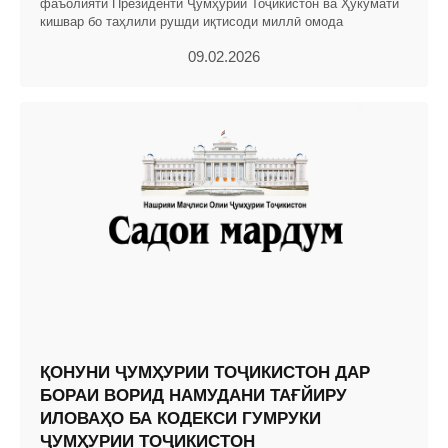
фаъолияти Президенти Ҷумҳурии Тоҷикистон ва Ҳукумати
кишвар бо таҳлили рушди иқтисоди миллӣ омода
09.02.2026
ҚОНУНИ ҶУМҲУРИИ ТОҶИКИСТОН ДАР
БОРАИ ВОРИД НАМУДАНИ ТАҒЙИРУ
ИЛОВАҲО БА КОДЕКСИ ГУМРУКИ
ҶУМҲУРИИ ТОҶИКИСТОН