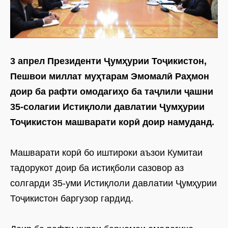
3 апрел Президенти Ҷумҳурии Тоҷикистон,
Пешвои миллат муҳтарам Эмомалӣ Раҳмон
доир ба рафти омодагиҳо ба таҷлили ҷашни
35-солагии Истиқлоли давлатии Ҷумҳурии
Тоҷикистон машварати корӣ доир намуданд.
Машварати корӣ бо иштироки аъзои Кумитаи
тадорукот доир ба истиқболи сазовор аз
солгарди 35-уми Истиқлоли давлатии Ҷумҳурии
Тоҷикистон баргузор гардид.