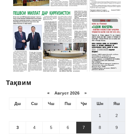
Тақвим
«
Август 2026 »
Дш
Сш
Чш
Пш
Ҷм
Шн
Яш
1
2
3
4
5
6
7
8
9