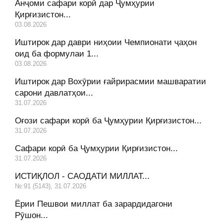
Анҷоми сафари корӣ дар Ҷумҳурии
Қирғизистон...
03.08.2026
Иштирок дар даври ниҳоии Чемпионати ҷаҳон
оид ба формулаи 1...
03.08.2026
Иштирок дар Вохӯрии ғайрирасмии машваратии
сарони давлатҳои...
31.07.2026
Оғози сафари корӣ ба Ҷумҳурии Қирғизистон...
31.07.2026
Сафари корӣ ба Ҷумҳурии Қирғизистон...
31.07.2026
ИСТИҚЛОЛ - САОДАТИ МИЛЛАТ...
№:91 (5143), 31.07.2026
Ёрии Пешвои миллат ба зарардидагони
Рӯшон...