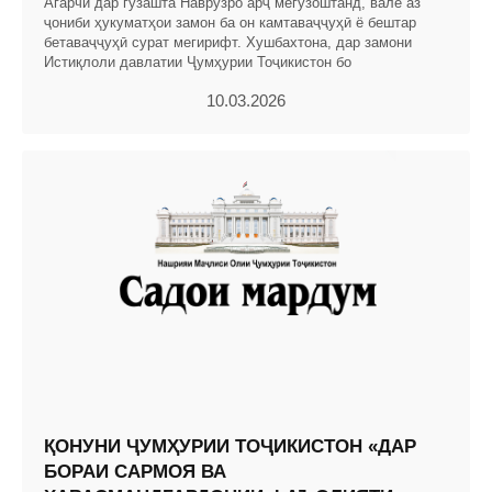
Агарчӣ дар гузашта Наврӯзро арҷ мегузоштанд, вале аз
ҷониби ҳукуматҳои замон ба он камтаваҷҷуҳӣ ё бештар
бетаваҷҷуҳӣ сурат мегирифт. Хушбахтона, дар замони
Истиқлоли давлатии Ҷумҳурии Тоҷикистон бо
10.03.2026
ҚОНУНИ ҶУМҲУРИИ ТОҶИКИСТОН «ДАР
БОРАИ САРМОЯ ВА