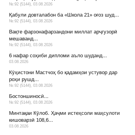
№:92 (5144), 03.08.2026
Қабули довталабон ба «Школа 21» оғоз шуд...
№:92 (5144), 03.08.2026
Вақте фарзонафарзандони миллат арҷгузорӣ
мешаванд...
№:92 (5144), 03.08.2026
6 нафар соҳиби дипломи аъло шуданд...
03.08.2026
Кӯҳистони Мастчоҳ бо қадамҳои устувор дар
роҳи рушд...
№:92 (5144), 03.08.2026
Бостоншиносӣ...
№:92 (5144), 03.08.2026
Минтақаи Кӯлоб. Ҳаҷми истеҳсоли маҳсулоти
кишоварзӣ 108,6...
03.08.2026