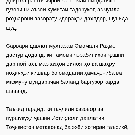
Доир ба рафти иҷрои барномаи омодагиҳо
гузориши аъзои Кумитаи тадорукот, аз ҷумла
роҳбарони вазорату идораҳои дахлдор, шунида
шуд.
Сарвари давлат муҳтарам Эмомалӣ Раҳмон
дастур доданд, ки тамоми чорабиниҳои ҷашнӣ
дар пойтахт, марказҳои вилоятҳо ва шаҳру
ноҳияҳои кишвар бо омодагии ҳамаҷониба ва
мазмуну мундариҷаи баланд баргузор карда
шаванд.
Таъкид гардид, ки таҷлили сазовор ва
пуршукуҳи ҷашни Истиқлоли давлатии
Тоҷикистон метавонад ба эҳёи хотираи таърихӣ,