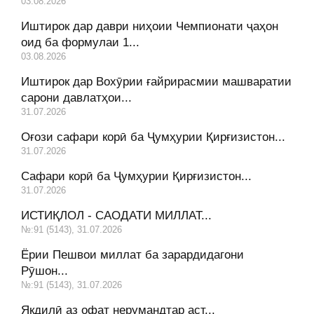
03.08.2026
Иштирок дар даври ниҳоии Чемпионати ҷаҳон
оид ба формулаи 1...
03.08.2026
Иштирок дар Вохӯрии ғайрирасмии машваратии
сарони давлатҳои...
31.07.2026
Оғози сафари корӣ ба Ҷумҳурии Қирғизистон...
31.07.2026
Сафари корӣ ба Ҷумҳурии Қирғизистон...
31.07.2026
ИСТИҚЛОЛ - САОДАТИ МИЛЛАТ...
№:91 (5143), 31.07.2026
Ёрии Пешвои миллат ба зарардидагони
Рӯшон...
№:91 (5143), 31.07.2026
Якдилӣ аз офат нерумандтар аст...