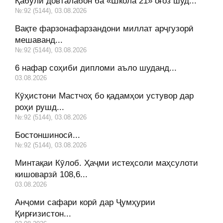
Қабули довталабон ба «Школа 21» оғоз шуд...
№:92 (5144), 03.08.2026
Вақте фарзонафарзандони миллат арҷгузорӣ
мешаванд...
№:92 (5144), 03.08.2026
6 нафар соҳиби дипломи аъло шуданд...
03.08.2026
Кӯҳистони Мастчоҳ бо қадамҳои устувор дар
роҳи рушд...
№:92 (5144), 03.08.2026
Бостоншиносӣ...
№:92 (5144), 03.08.2026
Минтақаи Кӯлоб. Ҳаҷми истеҳсоли маҳсулоти
кишоварзӣ 108,6...
03.08.2026
Анҷоми сафари корӣ дар Ҷумҳурии
Қирғизистон...