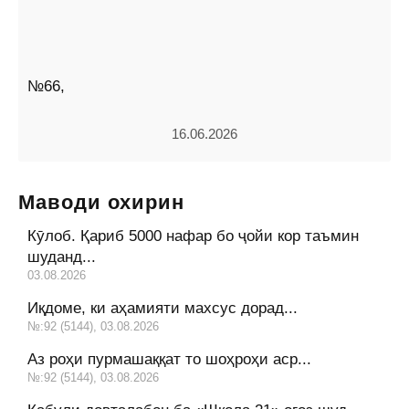
№66,
16.06.2026
Маводи охирин
Кӯлоб. Қариб 5000 нафар бо ҷойи кор таъмин
шуданд...
03.08.2026
Иқдоме, ки аҳамияти махсус дорад...
№:92 (5144), 03.08.2026
Аз роҳи пурмашаққат то шоҳроҳи аср...
№:92 (5144), 03.08.2026