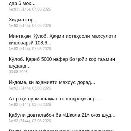
дар 6 моҳ...
№:93 (5145), 07.08.2026
Хидматгор...
№:93 (5145), 07.08.2026
Минтақаи Кӯлоб. Ҳаҷми истеҳсоли маҳсулоти
кишоварзӣ 108,6...
№:93 (5145), 07.08.2026
Кӯлоб. Қариб 5000 нафар бо ҷойи кор таъмин
шуданд...
03.08.2026
Иқдоме, ки аҳамияти махсус дорад...
№:92 (5144), 03.08.2026
Аз роҳи пурмашаққат то шоҳроҳи аср...
№:92 (5144), 03.08.2026
Қабули довталабон ба «Школа 21» оғоз шуд...
№:92 (5144), 03.08.2026