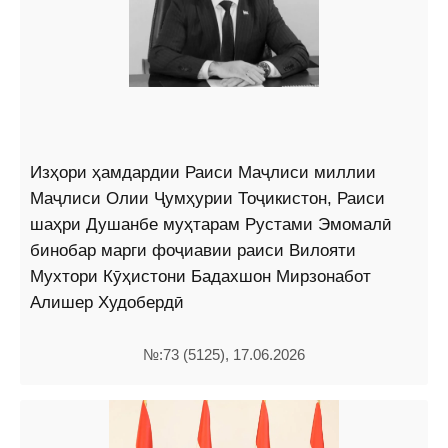
Изҳори ҳамдардии Раиси Маҷлиси миллии
Маҷлиси Олии Ҷумҳурии Тоҷикистон, Раиси
шаҳри Душанбе муҳтарам Рустами Эмомалӣ
бинобар марги фоҷиавии раиси Вилояти
Мухтори Кӯҳистони Бадахшон Мирзонабот
Алишер Худобердӣ
№:73 (5125), 17.06.2026