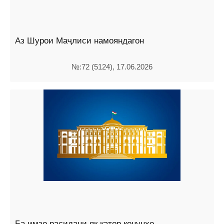
Аз Шурои Маҷлиси намояндагон
№:72 (5124), 17.06.2026
Ба имзо расидани як қатор қонунҳо