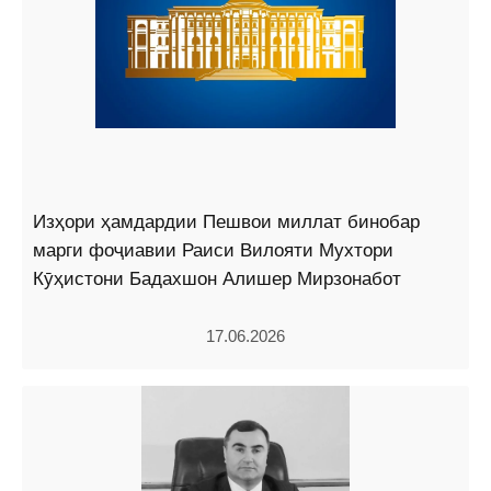
Изҳори ҳамдардии Пешвои миллат бинобар
марги фоҷиавии Раиси Вилояти Мухтори
Кӯҳистони Бадахшон Алишер Мирзонабот
17.06.2026