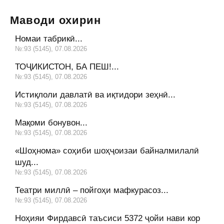
Маводи охирин
Номаи табрикӣ...
№:93 (5145), 07.08.2026
ТОҶИКИСТОН, БА ПЕШ!...
№:93 (5145), 07.08.2026
Истиқлоли давлатӣ ва иқтидори зеҳнӣ...
№:93 (5145), 07.08.2026
Мақоми бонувон...
№:93 (5145), 07.08.2026
«Шоҳнома» соҳиби шоҳҷоизаи байналмилалӣ
шуд...
№:93 (5145), 07.08.2026
Театри миллӣ – пойгоҳи мафкурасоз...
№:93 (5145), 07.08.2026
Ноҳияи Фирдавсӣ таъсиси 5372 ҷойи нави кор