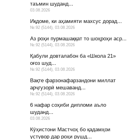
таъмин шуданд...
03.08.2026
Иқдоме, ки аҳамияти махсус дорад...
№:92 (5144), 03.08.2026
Аз роҳи пурмашаққат то шоҳроҳи аср...
№:92 (5144), 03.08.2026
Қабули довталабон ба «Школа 21»
оғоз шуд...
№:92 (5144), 03.08.2026
Вақте фарзонафарзандони миллат
арҷгузорӣ мешаванд...
№:92 (5144), 03.08.2026
6 нафар соҳиби дипломи аъло
шуданд...
03.08.2026
Кӯҳистони Мастчоҳ бо қадамҳои
устувор дар роҳи рушд...