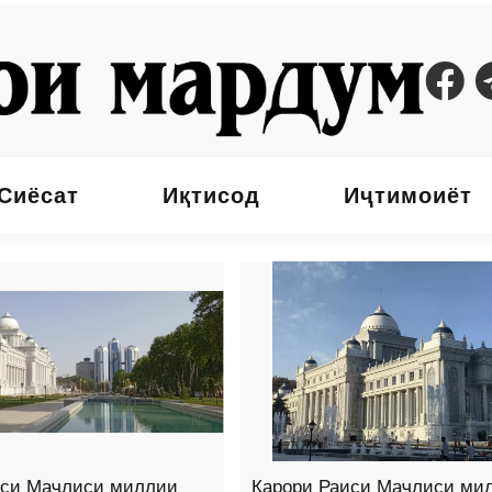
Сиёсат
Иқтисод
Иҷтимоиёт
иси Маҷлиси миллии
Қарори Раиси Маҷлиси ми