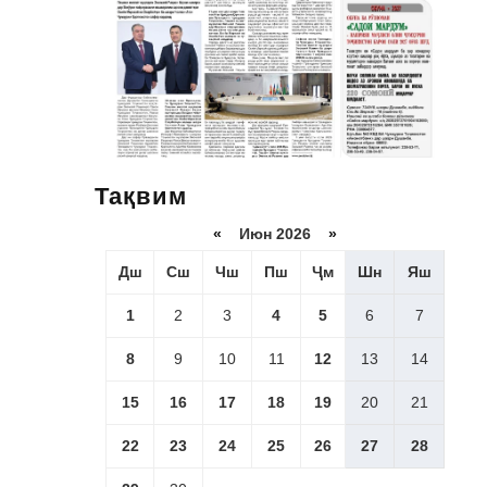
Тақвим
«
Июн 2026
»
Дш
Сш
Чш
Пш
Ҷм
Шн
Яш
1
2
3
4
5
6
7
8
9
10
11
12
13
14
15
16
17
18
19
20
21
22
23
24
25
26
27
28