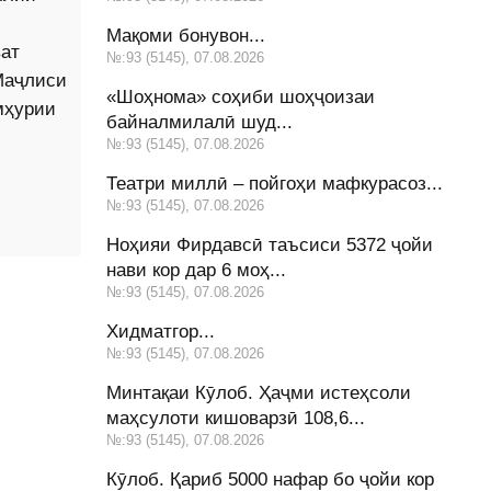
Мақоми бонувон...
ват
№:93 (5145), 07.08.2026
Маҷлиси
«Шоҳнома» соҳиби шоҳҷоизаи
мҳурии
байналмилалӣ шуд...
№:93 (5145), 07.08.2026
Театри миллӣ – пойгоҳи мафкурасоз...
№:93 (5145), 07.08.2026
Ноҳияи Фирдавсӣ таъсиси 5372 ҷойи
нави кор дар 6 моҳ...
№:93 (5145), 07.08.2026
Хидматгор...
№:93 (5145), 07.08.2026
Минтақаи Кӯлоб. Ҳаҷми истеҳсоли
маҳсулоти кишоварзӣ 108,6...
№:93 (5145), 07.08.2026
Кӯлоб. Қариб 5000 нафар бо ҷойи кор