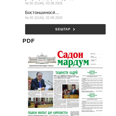
№:92 (5144), 03.08.2026
Бостоншиносӣ...
№:92 (5144), 03.08.2026
БЕШТАР
PDF