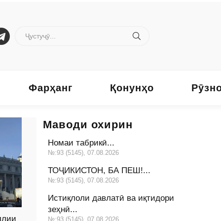
Фарҳанг
Қонунҳо
Рӯзн
Маводи охирин
Номаи табрикӣ...
№:93 (5145), 07.08.2026
ТОҶИКИСТОН, БА ПЕШ!...
№:93 (5145), 07.08.2026
Истиқлоли давлатӣ ва иқтидори
зеҳнӣ...
ллии
№:93 (5145), 07.08.2026