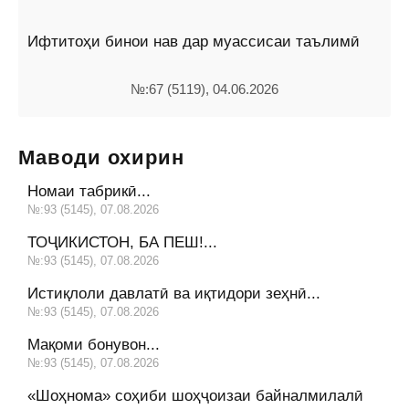
Ифтитоҳи бинои нав дар муассисаи таълимӣ
№:67 (5119), 04.06.2026
Маводи охирин
Номаи табрикӣ...
№:93 (5145), 07.08.2026
ТОҶИКИСТОН, БА ПЕШ!...
№:93 (5145), 07.08.2026
Истиқлоли давлатӣ ва иқтидори зеҳнӣ...
№:93 (5145), 07.08.2026
Мақоми бонувон...
№:93 (5145), 07.08.2026
«Шоҳнома» соҳиби шоҳҷоизаи байналмилалӣ