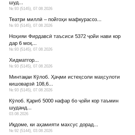
шуд...
№:93 (5145), 07.08.2026
Театри миллӣ – пойгоҳи мафкурасоз...
№:93 (5145), 07.08.2026
Ноҳияи Фирдавсӣ таъсиси 5372 ҷойи нави кор
дар 6 моҳ...
№:93 (5145), 07.08.2026
Хидматгор...
№:93 (5145), 07.08.2026
Минтақаи Кӯлоб. Ҳаҷми истеҳсоли маҳсулоти
кишоварзӣ 108,6...
№:93 (5145), 07.08.2026
Кӯлоб. Қариб 5000 нафар бо ҷойи кор таъмин
шуданд...
03.08.2026
Иқдоме, ки аҳамияти махсус дорад...
№:92 (5144), 03.08.2026