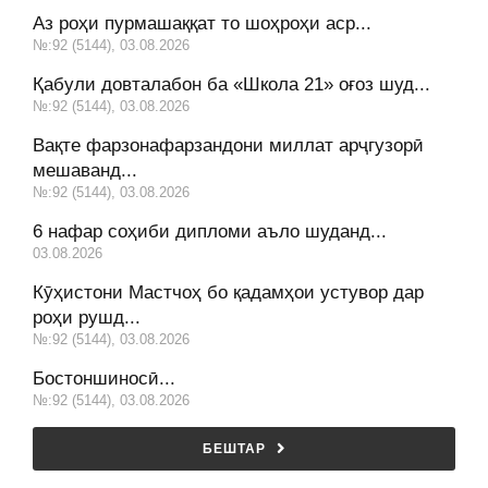
Аз роҳи пурмашаққат то шоҳроҳи аср...
№:92 (5144), 03.08.2026
Қабули довталабон ба «Школа 21» оғоз шуд...
№:92 (5144), 03.08.2026
Вақте фарзонафарзандони миллат арҷгузорӣ
мешаванд...
№:92 (5144), 03.08.2026
6 нафар соҳиби дипломи аъло шуданд...
03.08.2026
Кӯҳистони Мастчоҳ бо қадамҳои устувор дар
роҳи рушд...
№:92 (5144), 03.08.2026
Бостоншиносӣ...
№:92 (5144), 03.08.2026
БЕШТАР