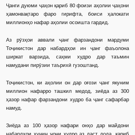
Ҷанги дуюми ҷаҳон қариб 80 фоизи аҳолии ҷаҳони
ҳамонвақтаро фаро гирифта, боиси ҳалокати
миллионҳо нафар аҳолии осоишта гардид.
Аз рӯзҳои аввали ҷанг фарзандони мардуми
Тоҷикистон дар набардҳои ин ҷанг фаъолона
ширкат варзида, саҳми худро дар таъмин
намудани пирӯзии таърихӣ гузоштанд.
Тоҷикистон, ки аҳолии он дар оғози ҷанг якуним
миллион нафарро ташкил медод, зиёда аз 300
ҳазор нафар фарзандони худро ба ҷанг сафарбар
намуд.
Зиёда аз 100 ҳазор нафари онҳо дар майдони
набардҳои хунин ҷони худро аз даст дода, қариб