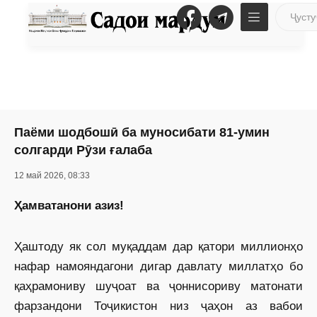
Паёми шодбошӣ ба муносибати 81-умин
солгарди Рӯзи ғалаба
12 май 2026, 08:33
Ҳамватанони азиз!
Ҳаштоду як сол муқаддам дар қатори миллионҳо
нафар намояндагони дигар давлату миллатҳо бо
қаҳрамониву шуҷоат ва ҷоннисориву матонати
фарзандони Тоҷикистон низ ҷаҳон аз вабои