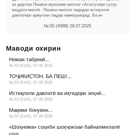
аз дидгоҳи Пешвои муаззами миллат «Асосгузори сулҳу
ваҳдати миллӣ - Пешвои миллат падидаи истиқлоли
давлатиро армуғони тақдир намешуморад. Ба ин
№:92 (4988) 28.07.2025
Маводи охирин
Номаи табрикӣ...
№:93 (5145), 07.08.2026
ТОҶИКИСТОН, БА ПЕШ!...
№:93 (5145), 07.08.2026
Истиқлоли давлатӣ ва иқтидори зеҳнӣ...
№:93 (5145), 07.08.2026
Мақоми бонувон...
№:93 (5145), 07.08.2026
«Шоҳнома» соҳиби шоҳҷоизаи байналмилалӣ
шуд...