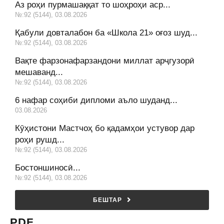
Аз роҳи пурмашаққат то шоҳроҳи аср...
№:92 (5144), 03.08.2026
Қабули довталабон ба «Школа 21» оғоз шуд...
№:92 (5144), 03.08.2026
Вақте фарзонафарзандони миллат арҷгузорӣ
мешаванд...
№:92 (5144), 03.08.2026
6 нафар соҳиби дипломи аъло шуданд...
03.08.2026
Кӯҳистони Мастчоҳ бо қадамҳои устувор дар
роҳи рушд...
№:92 (5144), 03.08.2026
Бостоншиносӣ...
№:92 (5144), 03.08.2026
БЕШТАР
PDF