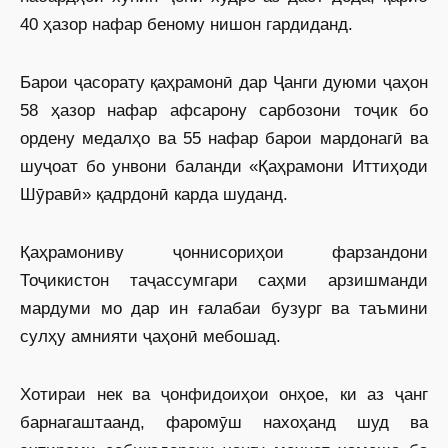
40 ҳазор нафар беному нишон гардиданд.
Барои ҷасорату қаҳрамонӣ дар Ҷанги дуюми ҷаҳон
58 ҳазор нафар афсарону сарбозони тоҷик бо
ордену медалҳо ва 55 нафар барои мардонагӣ ва
шуҷоат бо унвони баланди «Қаҳрамони Иттиҳоди
Шӯравӣ» қадрдонӣ карда шуданд.
Қаҳрамониву ҷоннисориҳои фарзандони
Тоҷикистон таҷассумгари саҳми арзишманди
мардуми мо дар ин ғалабаи бузург ва таъмини
сулҳу амнияти ҷаҳонӣ мебошад.
Хотираи нек ва ҷонфидоиҳои онҳое, ки аз ҷанг
барнагаштаанд, фаромӯш нахоҳанд шуд ва