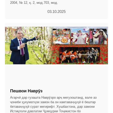
2004, № 12, қ. 2, мод.703, мод.
03.10.2025
Пешвои Наврӯз
Агарчӣ дар гузашта Наврӯзро арҷ мегузоштанд, вале аз
ҷониби ҳукуматҳои замон ба он камтаваҷҷуҳӣ ё бештар
бетаваҷҷуҳӣ сурат мегирифт. Хушбахтона, дар замони
Истиқлоли давлатии Ҷумҳурии Тоҷикистон бо