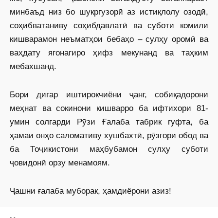
минбаъд низ бо шукргузорӣ аз истиқлолу озодӣ,
соҳибватаниву соҳибдавлатӣ ва суботи комили
кишварамон неъматҳои бебаҳо – сулҳу оромӣ ва
ваҳдату ягонагиро ҳифз мекунанд ва таҳким
мебахшанд.
Бори дигар иштирокчиёни ҷанг, собиқадорони
меҳнат ва сокинони кишварро ба ифтихори 81-
умин солгарди Рӯзи Ғалаба табрик гуфта, ба
ҳамаи онҳо саломативу хушбахтӣ, рӯзгори обод ва
ба Тоҷикистони маҳбубамон сулҳу суботи
ҷовидонӣ орзу менамоям.
Ҷашни ғалаба муборак, ҳамдиёрони азиз!