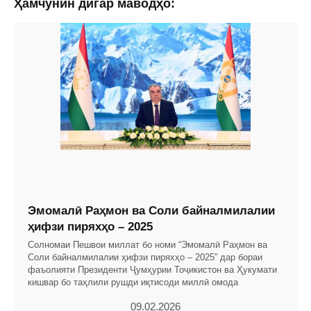
Ҳамчунин дигар маводҳо:
Эмомалӣ Раҳмон ва Соли байналмилалии
ҳифзи пиряхҳо – 2025
Солномаи Пешвои миллат бо номи “Эмомалӣ Раҳмон ва
Соли байналмилалии ҳифзи пиряхҳо – 2025” дар бораи
фаъолияти Президенти Ҷумҳурии Тоҷикистон ва Ҳукумати
кишвар бо таҳлили рушди иқтисоди миллӣ омода
09.02.2026