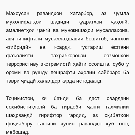
Махсусан равандҳои хатарбор, аз ҷумла
мухолифатҳои шадиди қудратҳои ҷаҳонӣ,
амалиётҳои ҷангӣ ва муноқишаҳои мусаллаҳона,
авҷ гирифтани мусаллаҳшавии бошитоб, ҷангҳои
«гибридӣ» ва «сард», густариш ёфтани
фаъолияти тахрибкоронаи созмонҳои
террористиву экстремистӣ ҳаёти осоишта, суботу
оромӣ ва рушду пешрафти аҳолии сайёраро ба
таври ҷиддӣ халалдор карда истодаанд.
Тоҷикистон, ки баъди ба даст овардани
соҳибистиқлолӣ ба гирдоби ҷанги таҳмилии
шаҳрвандӣ гирифтор гардид, аз оқибатҳои
фоҷиабору сангини чунин равандҳо хуб огоҳ
мебошад.