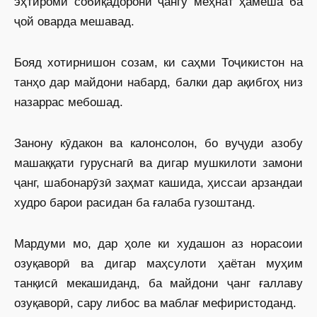
эҳтироми собиқадорони ҷангу меҳнат ҳамеша ба
ҷой оварда мешавад.
Бояд хотирнишон созам, ки саҳми Тоҷикистон на
танҳо дар майдони набард, балки дар ақибгоҳ низ
назаррас мебошад.
Занону кӯдакон ва калонсолон, бо вуҷуди азобу
машаққати гуруснагӣ ва дигар мушкилоти замони
ҷанг, шабонарӯзӣ заҳмат кашида, ҳиссаи арзандаи
худро барои расидан ба ғалаба гузоштанд.
Мардуми мо, дар ҳоле ки худашон аз норасоии
озуқаворӣ ва дигар маҳсулоти ҳаётан муҳим
танқисӣ мекашиданд, ба майдони ҷанг ғаллаву
озуқаворӣ, сару либос ва маблағ мефиристоданд.