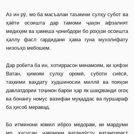
Аз ин рӯ, мо ба масъалаи таъмини сулҳу субот ва
ҳаёти осоишта дар тамоми ҷаҳон афзалият
медиҳем ва ҳамеша ҷонибдори бо роҳҳои осоишта
ҳаллу фасл гардидани ҳама гуна мухолифату
низоъҳо мебошем.
Дар робита ба ин, хотиррасон менамоям, ки ҳифзи
Ватан, ҳимояи сулҳу оромӣ, суботи сиёсӣ,
таҳкими ваҳдату худшиносии миллӣ ва пояҳои
давлатдории тоҷикон барои ҳар як шаҳрванди огоҳ
ва бонангу номус вазифаи муқаддас ва пуршараф
ба ҳисоб меравад.
Бо итминони комил иброз медорам, ки мардуми
мо, хусусан, ҷавонони ватандӯсту ватанпараст