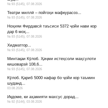
№:93 (5145), 07.08.2026
Театри миллӣ – пойгоҳи мафкурасоз...
№:93 (5145), 07.08.2026
Ноҳияи Фирдавсӣ таъсиси 5372 ҷойи нави кор
дар 6 моҳ...
№:93 (5145), 07.08.2026
Хидматгор...
№:93 (5145), 07.08.2026
Минтақаи Кӯлоб. Ҳаҷми истеҳсоли маҳсулоти
кишоварзӣ 108,6...
№:93 (5145), 07.08.2026
Кӯлоб. Қариб 5000 нафар бо ҷойи кор таъмин
шуданд...
03.08.2026
Иқдоме, ки аҳамияти махсус дорад...
№:92 (5144), 03.08.2026