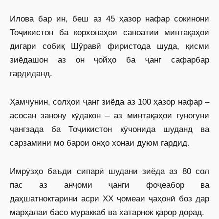
Илова бар ин, беш аз 45 ҳазор нафар сокинони
Тоҷикистон ба корхонаҳои саноатии минтақаҳои
дигари собиқ Шӯравӣ фиристода шуда, қисми
зиёдашон аз он ҷойҳо ба ҷанг сафарбар
гардиданд.
Ҳамчунин, солҳои ҷанг зиёда аз 100 ҳазор нафар –
асосан занону кӯдакон – аз минтақаҳои гуногуни
ҷангзада ба Тоҷикистон кӯчонида шуданд ва
сарзамини мо барои онҳо хонаи дуюм гардид.
Имрӯзҳо баъди сипарӣ шудани зиёда аз 80 сол
пас аз анҷоми ҷанги фоҷеабор ва
даҳшатноктарини асри XX ҷомеаи ҷаҳонӣ боз дар
марҳалаи басо мураккаб ва хатарнок қарор дорад.