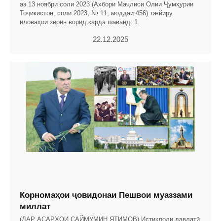
аз 13 ноябри соли 2023 (Ахбори Маҷлиси Олии Ҷумҳурии
Тоҷикистон, соли 2023, № 11, моддаи 456) тағйиру
иловаҳои зерин ворид карда шаванд: 1.
22.12.2025
Корномаҳои ҷовидонаи Пешвои муаззами
миллат
(ДАР АСАРҲОИ САЙМУМИН ЯТИМОВ) Истиқлоли давлатӣ