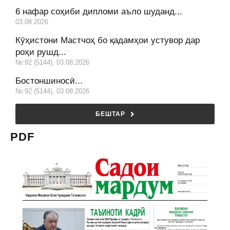
6 нафар соҳиби дипломи аъло шуданд...
03.08.2026
Кӯҳистони Мастчоҳ бо қадамҳои устувор дар
роҳи рушд...
№:92 (5144), 03.08.2026
Бостоншиносӣ...
№:92 (5144), 03.08.2026
БЕШТАР
PDF