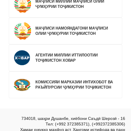
МАҶЛИСИ МИЛЛИИ МАҶЛИСИ ОЛИИ
ҶУМҲУРИИ ТОҶИКИСТОН
МАҶЛИСИ НАМОЯНДАГОНИ МАҶЛИСИ
ОЛИИ ҶУМҲУРИИ ТОҶИКИСТОН
АГЕНТИИ МИЛЛИИ ИТТИЛООТИИ
ТОҶИКИСТОН ХОВАР
КОМИССИЯИ МАРКАЗИИ ИНТИХОБОТ ВА
РАЪЙПУРСИИ ҶУМҲУРИИ ТОҶИКИСТОН
734018, шаҳри Душанбе, хиёбони Саъдӣ Шерозӣ - 16
Тел: (+992 372385371), (+992372385306)
Ҳамаи ҳуқуқҳо маҳфуз аст. Ҳангоми истифода ва паҳн