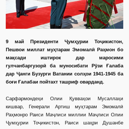
9 май Президенти Ҷумҳурии Тоҷикистон,
Пешвои миллат муҳтарам Эмомалӣ Раҳмон бо
мақсади иштирок дар маросими
гулчанбаргузорӣ ба муносибати Рӯзи Ғалаба
дар Ҷанги Бузурги Ватании солҳои 1941-1945 ба
боғи Ғалабаи пойтахт ташриф оварданд.
Сарфармондеҳи Олии Қувваҳои Мусаллаҳи
кишвар, Генерали Артиш муҳтарам Эмомалӣ
Раҳмонро Раиси Маҷлиси миллии Маҷлиси Олии
Ҷумҳурии Тоҷикистон, Раиси шаҳри Душанбе