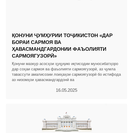
ҚОНУНИ ҶУМҲУРИИ ТОҶИКИСТОН «ДАР
БОРАИ САРМОЯ ВА
ҲАВАСМАНДГАРДОНИИ ФАЪОЛИЯТИ
САРМОЯГУЗОРӢ»
Қонуни мазкур асосҳои ҳуқуқию иқтисодии муносибатҳоро
дар соҳаи сармоя ва фаъолияти сармоягузорӣ, аз ҷумла
тавассути амалисозии лоиҳаҳои сармоягузорӣ бо истифода
аз низомҳои ҳавасмандгардонӣ ва
16.05.2025