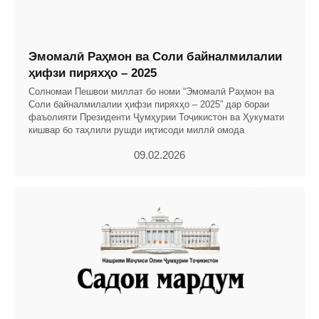
Эмомалӣ Раҳмон ва Соли байналмилалии
ҳифзи пиряхҳо – 2025
Солномаи Пешвои миллат бо номи “Эмомалӣ Раҳмон ва
Соли байналмилалии ҳифзи пиряхҳо – 2025” дар бораи
фаъолияти Президенти Ҷумҳурии Тоҷикистон ва Ҳукумати
кишвар бо таҳлили рушди иқтисоди миллӣ омода
09.02.2026