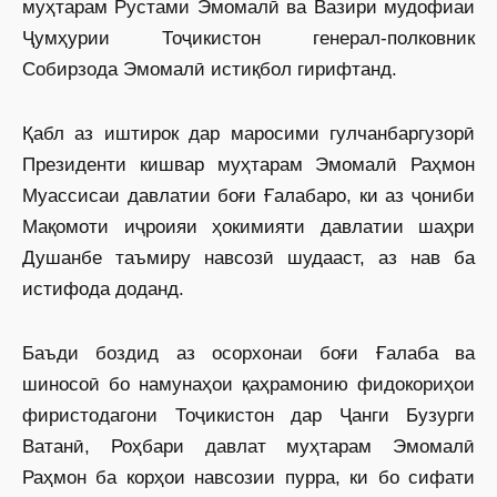
муҳтарам Рустами Эмомалӣ ва Вазири мудофиаи
Ҷумҳурии Тоҷикистон генерал-полковник
Собирзода Эмомалӣ истиқбол гирифтанд.
Қабл аз иштирок дар маросими гулчанбаргузорӣ
Президенти кишвар муҳтарам Эмомалӣ Раҳмон
Муассисаи давлатии боғи Ғалабаро, ки аз ҷониби
Мақомоти иҷроияи ҳокимияти давлатии шаҳри
Душанбе таъмиру навсозӣ шудааст, аз нав ба
истифода доданд.
Баъди боздид аз осорхонаи боғи Ғалаба ва
шиносоӣ бо намунаҳои қаҳрамонию фидокориҳои
фиристодагони Тоҷикистон дар Ҷанги Бузурги
Ватанӣ, Роҳбари давлат муҳтарам Эмомалӣ
Раҳмон ба корҳои навсозии пурра, ки бо сифати