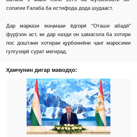
солагии Ғалаба ба истифода дода шудааст.
Дар маркази маҷмааи ёдгорӣ “Оташи абадӣ”
фурӯзон аст, ки дар назди он ҳамасола ба хотири
пос доштани хотираи қурбониёни ҷанг маросими
гулгузорӣ сурат мегирад.
Ҳамчунин дигар маводҳо: