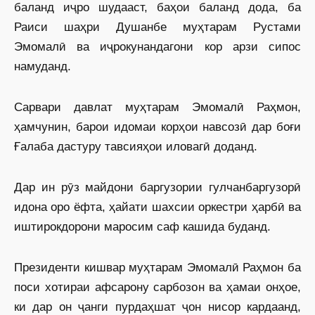
баланд иҷро шудааст, баҳои баланд дода, ба
Раиси шаҳри Душанбе муҳтарам Рустами
Эмомалӣ ва иҷрокунандагони кор арзи сипос
намуданд.
Сарвари давлат муҳтарам Эмомалӣ Раҳмон,
ҳамчунин, барои идомаи корҳои навсозӣ дар боғи
Ғалаба дастуру тавсияҳои иловагӣ доданд.
Дар ин рӯз майдони баргузории гулчанбаргузорӣ
идона оро ёфта, ҳайати шахсии оркестри ҳарбӣ ва
иштирокдорони маросим саф кашида буданд.
Президенти кишвар муҳтарам Эмомалӣ Раҳмон ба
поси хотираи афсарону сарбозон ва ҳамаи онҳое,
ки дар он ҷанги пурдаҳшат ҷон нисор кардаанд,