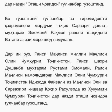
дар назди “Оташи ҷовидон” гулчанбар гузоштанд.
Бо гузоштани гулчанбар ва гиромидошти
қаҳрамонони мардуми тоҷик Сарвари давлат
муҳтарам Эмомалӣ Раҳмон равони шаҳидони
Ватани азизи моро шод намуданд.
Дар ин рӯз, Раиси Маҷлиси миллии Маҷлиси
Олии Ҷумҳурии Тоҷикистон, Раиси шаҳри
Душанбе муҳтарам Рустами Эмомалӣ, Раиси
Маҷлиси намояндагони Маҷлиси Олии Ҷумҳурии
Тоҷикистон Идизода Файзалӣ аз Маҷлиси Олӣ ва
Сарвазири кишвар Қоҳир Расулзода аз Ҳукумати
Ҷумҳурии Тоҷикистон дар назди оташи ҷовидон
гулчанбар гузоштанд.