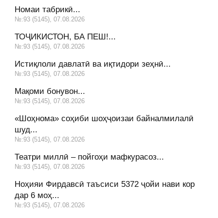
Номаи табрикӣ...
№:93 (5145), 07.08.2026
ТОҶИКИСТОН, БА ПЕШ!...
№:93 (5145), 07.08.2026
Истиқлоли давлатӣ ва иқтидори зеҳнӣ...
№:93 (5145), 07.08.2026
Мақоми бонувон...
№:93 (5145), 07.08.2026
«Шоҳнома» соҳиби шоҳҷоизаи байналмилалӣ
шуд...
№:93 (5145), 07.08.2026
Театри миллӣ – пойгоҳи мафкурасоз...
№:93 (5145), 07.08.2026
Ноҳияи Фирдавсӣ таъсиси 5372 ҷойи нави кор
дар 6 моҳ...
№:93 (5145), 07.08.2026