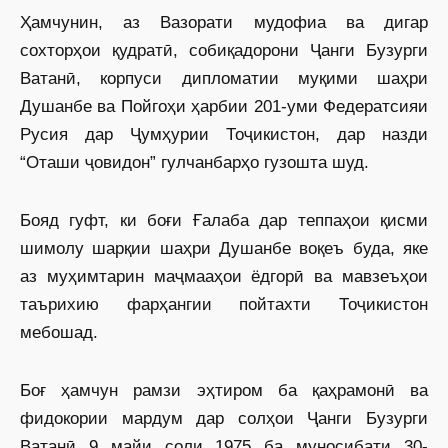
Ҳамчунин, аз Вазорати мудофиа ва дигар
сохторҳои қудратӣ, собиқадорони Ҷанги Бузурги
Ватанӣ, корпуси дипломатии муқими шаҳри
Душанбе ва Пойгоҳи ҳарбии 201-уми Федератсияи
Русия дар Ҷумҳурии Тоҷикистон, дар назди
“Оташи ҷовидон” гулчанбарҳо гузошта шуд.
Бояд гуфт, ки боғи Ғалаба дар теппаҳои қисми
шимолу шарқии шаҳри Душанбе воқеъ буда, яке
аз муҳимтарин маҷмааҳои ёдгорӣ ва мавзеъҳои
таърихию фарҳангии пойтахти Тоҷикистон
мебошад.
Боғ ҳамчун рамзи эҳтиром ба қаҳрамонӣ ва
фидокории мардум дар солҳои Ҷанги Бузурги
Ватанӣ 9 майи соли 1975 ба муносибати 30-