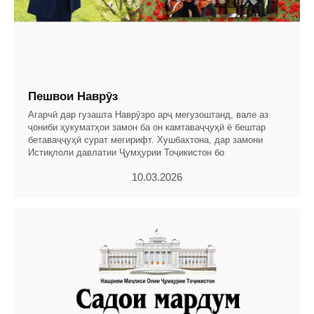
Пешвои Наврӯз
Агарчӣ дар гузашта Наврӯзро арҷ мегузоштанд, вале аз
ҷониби ҳукуматҳои замон ба он камтаваҷҷуҳӣ ё бештар
бетаваҷҷуҳӣ сурат мегирифт. Хушбахтона, дар замони
Истиқлоли давлатии Ҷумҳурии Тоҷикистон бо
10.03.2026