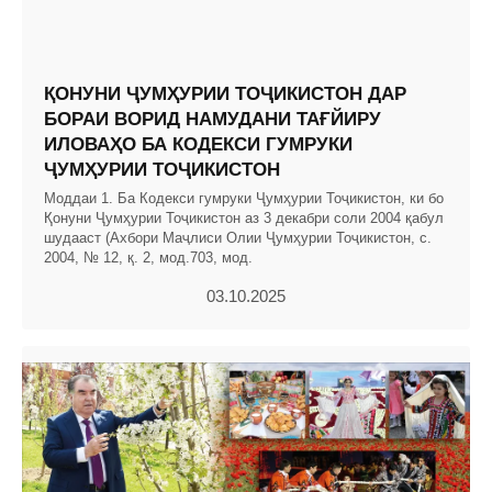
ҚОНУНИ ҶУМҲУРИИ ТОҶИКИСТОН ДАР
БОРАИ ВОРИД НАМУДАНИ ТАҒЙИРУ
ИЛОВАҲО БА КОДЕКСИ ГУМРУКИ
ҶУМҲУРИИ ТОҶИКИСТОН
Моддаи 1. Ба Кодекси гумруки Ҷумҳурии Тоҷикистон, ки бо
Қонуни Ҷумҳурии Тоҷикистон аз 3 декабри соли 2004 қабул
шудааст (Ахбори Маҷлиси Олии Ҷумҳурии Тоҷикистон, с.
2004, № 12, қ. 2, мод.703, мод.
03.10.2025