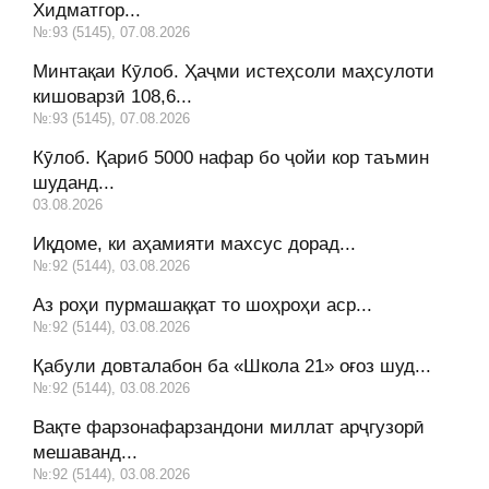
Хидматгор...
№:93 (5145), 07.08.2026
Минтақаи Кӯлоб. Ҳаҷми истеҳсоли маҳсулоти
кишоварзӣ 108,6...
№:93 (5145), 07.08.2026
Кӯлоб. Қариб 5000 нафар бо ҷойи кор таъмин
шуданд...
03.08.2026
Иқдоме, ки аҳамияти махсус дорад...
№:92 (5144), 03.08.2026
Аз роҳи пурмашаққат то шоҳроҳи аср...
№:92 (5144), 03.08.2026
Қабули довталабон ба «Школа 21» оғоз шуд...
№:92 (5144), 03.08.2026
Вақте фарзонафарзандони миллат арҷгузорӣ
мешаванд...
№:92 (5144), 03.08.2026