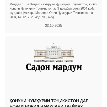
Моддаи 1. Ба Кодекси гумруки Ҷумҳурии Тоҷикистон, ки бо
Қонуни Ҷумҳурии Тоҷикистон аз 3 декабри соли 2004 қабул
шудааст (Ахбори Маҷлиси Олии Ҷумҳурии Тоҷикистон, с.
2004, № 12, қ. 2, мод.703, мод.
03.10.2025
ҚОНУНИ ҶУМҲУРИИ ТОҶИКИСТОН ДАР
БОРАИ ВОРИД НАМУДАНИ ТАҒЙИРУ