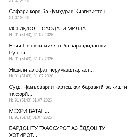
31.07.2026
Сафари корӣ ба Ҷумҳурии Қирғизистон...
31.07.2026
ИСТИҚЛОЛ - САОДАТИ МИЛЛАТ...
№:91 (5143), 31.07.2026
Ёрии Пешвои миллат ба зарардидагони
Рӯшон...
№:91 (5143), 31.07.2026
Якдилӣ аз офат нерумандтар аст...
№:91 (5143), 31.07.2026
Суғд. Ҷамъоварии картошкаи барвақтӣ ва кишти
такрорӣ...
№:91 (5143) 31.07.2026
МЕҲРИ ВАТАН...
№:91 (5143) 31.07.2026
БАРДОШТУ ТААССУРОТ АЗ ЁДДОШТУ
ХОТИРОТ...