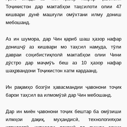
Тоҷикистон дар мактабҳои таҳсилоти олии 47
кишвари дунё машғули омӯхтани илму дониш
мебошанд.
Аз ин шумора, дар Чин қариб шаш ҳазор нафар
донишҷӯ аз кишвари мо таҳсил намуда, тӯли
давраи соҳибистиқлолӣ мактабҳои олии Чини
дӯстро дар маҷмӯъ беш аз 10 ҳазор нафар
шаҳрвандони Тоҷикистон хатм кардаанд.
Ин рақамҳо бозгӯи ҳавасмандии ҷавонони тоҷик
барои таҳсил ва илмомӯзӣ дар Чин мебошанд.
Дар ин миён ҷавонони тоҷик бештар ба омӯзиши
илмҳои дақиқ, муҳандисӣ, технологияҳои