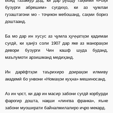
Бояд тазаккур дод, ки дар рушду таҳкими «Роҳи
бузурги абрешим» суғдиҳо, ки аз ҷумлаи
гузаштагони мо - тоҷикон мебошанд, саҳми бориз
доштаанд.
Ба мо дар ин хусус аз ҷумла ҳуҷҷатҳои қадимаи
суғдӣ, ки ҳанӯз соли 1907 дар яке аз манораҳои
девори бузурги Чин кашф шуда буданд,
маълумоти арзишманд медиҳанд.
Ин дарёфтҳои таърихиро доираҳои илмиву
академӣ бо унвони «Номаҳои куҳна» мешиносанд.
Аз ин ҷост, ки дар ин масир забони суғдӣ корбурди
фарогир дошта, нақши «лингва франка», яъне
забони муоширати байналмилалиро иҷро мекард.