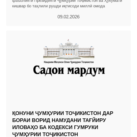
фаъолияти Президенти Ҷумҳурии Тоҷикистон ва Ҳукумати
кишвар бо таҳлили рушди иқтисоди миллӣ омода
09.02.2026
ҚОНУНИ ҶУМҲУРИИ ТОҶИКИСТОН ДАР
БОРАИ ВОРИД НАМУДАНИ ТАҒЙИРУ
ИЛОВАҲО БА КОДЕКСИ ГУМРУКИ
ҶУМҲУРИИ ТОҶИКИСТОН