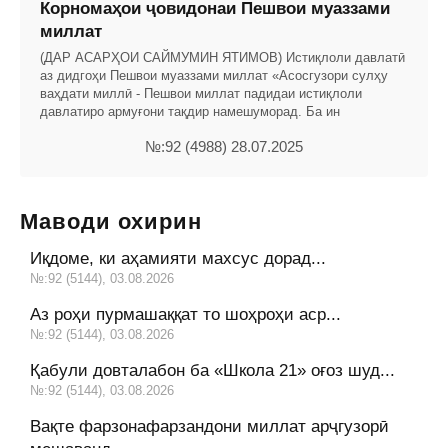
Корномаҳои ҷовидонаи Пешвои муаззами
миллат
(ДАР АСАРҲОИ САЙМУМИН ЯТИМОВ) Истиқлоли давлатӣ
аз дидгоҳи Пешвои муаззами миллат «Асосгузори сулҳу
ваҳдати миллӣ - Пешвои миллат падидаи истиқлоли
давлатиро армуғони тақдир намешуморад. Ба ин
№:92 (4988) 28.07.2025
Маводи охирин
Иқдоме, ки аҳамияти махсус дорад...
№:92 (5144), 03.08.2026
Аз роҳи пурмашаққат то шоҳроҳи аср...
№:92 (5144), 03.08.2026
Қабули довталабон ба «Школа 21» оғоз шуд...
№:92 (5144), 03.08.2026
Вақте фарзонафарзандони миллат арҷгузорӣ