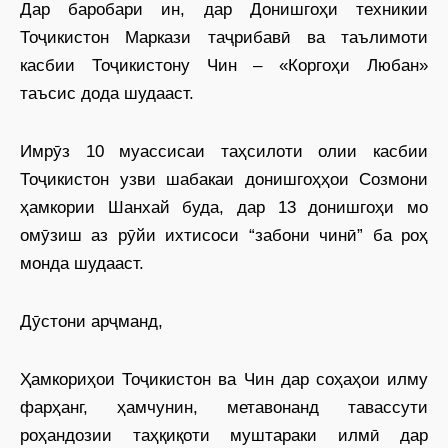
Дар баробари ин, дар Донишгоҳи техникии
Тоҷикистон Маркази таҷрибавӣ ва таълимоти
касбии Тоҷикистону Чин – «Коргоҳи Любан»
таъсис дода шудааст.
Имрӯз 10 муассисаи таҳсилоти олии касбии
Тоҷикистон узви шабакаи донишгоҳҳои Созмони
ҳамкории Шанхай буда, дар 13 донишгоҳи мо
омӯзиш аз рӯйи ихтисоси “забони чинӣ” ба роҳ
монда шудааст.
Дӯстони арҷманд,
Ҳамкориҳои Тоҷикистон ва Чин дар соҳаҳои илму
фарҳанг, ҳамчунин, метавонанд тавассути
роҳандозии таҳқиқоти муштараки илмӣ дар