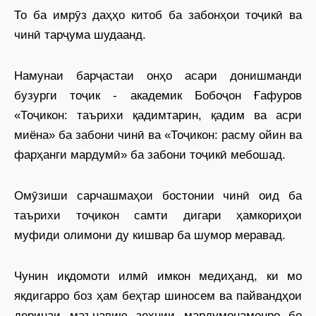
То ба имрӯз даҳҳо китоб ба забонҳои тоҷикӣ ва
чинӣ тарҷума шудаанд.
Намунаи барҷастаи онҳо асари донишманди
бузурги тоҷик - академик Бобоҷон Ғафуров
«Тоҷикон: таърихи қадимтарин, қадим ва асри
миёна» ба забони чинӣ ва «Тоҷикон: расму ойин ва
фарҳанги мардумӣ» ба забони тоҷикӣ мебошад.
Омӯзиши сарчашмаҳои бостонии чинӣ оид ба
таърихи тоҷикон самти дигари ҳамкориҳои
муфиди олимони ду кишвар ба шумор меравад.
Чунин иқдомоти илмӣ имкон медиҳанд, ки мо
якдигарро боз ҳам беҳтар шиносем ва пайвандҳои
деринаи маънавию зеҳнии мардумонамонро бо