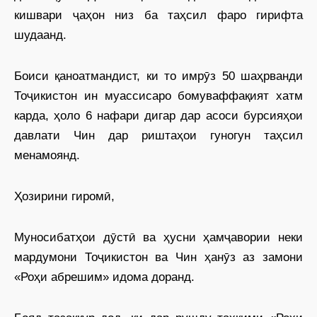
кишвари ҷаҳон низ ба таҳсил фаро гирифта
шудаанд.
Боиси қаноатмандист, ки то имрӯз 50 шаҳрванди
Тоҷикистон ин муассисаро бомуваффақият хатм
карда, ҳоло 6 нафари дигар дар асоси бурсияҳои
давлати Чин дар риштаҳои гуногун таҳсил
менамоянд.
Ҳозирини гиромӣ,
Муносибатҳои дӯстӣ ва ҳусни ҳамҷавории неки
мардумони Тоҷикистон ва Чин ҳанӯз аз замони
«Роҳи абрешим» идома доранд.