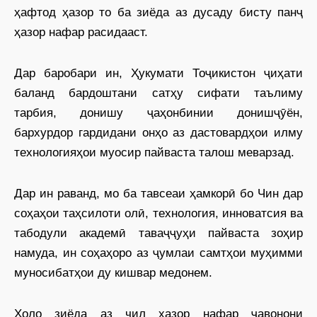
ҳафтод ҳазор то ба зиёда аз дусаду бисту панҷ
ҳазор нафар расидааст.
Дар баробари ин, Ҳукумати Тоҷикистон ҷиҳати
баланд бардоштани сатҳу сифати таълиму
тарбия, донишу ҷаҳонбинии донишҷӯён,
бархурдор гардидани онҳо аз дастовардҳои илму
технологияҳои муосир пайваста талош меварзад.
Дар ин раванд, мо ба тавсеаи ҳамкорӣ бо Чин дар
соҳаҳои таҳсилоти олӣ, технология, инноватсия ва
табодули академӣ таваҷҷуҳи пайваста зоҳир
намуда, ин соҳаҳоро аз ҷумлаи самтҳои муҳимми
муносибатҳои ду кишвар медонем.
Ҳоло зиёда аз чил ҳазор нафар ҷавонони