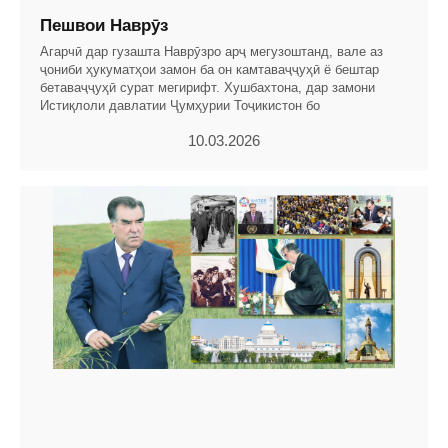
Пешвои Наврӯз
Агарчӣ дар гузашта Наврӯзро арҷ мегузоштанд, вале аз
ҷониби ҳукуматҳои замон ба он камтаваҷҷуҳӣ ё бештар
бетаваҷҷуҳӣ сурат мегирифт. Хушбахтона, дар замони
Истиқлоли давлатии Ҷумҳурии Тоҷикистон бо
10.03.2026