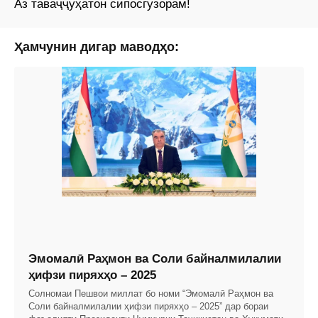
Аз таваҷҷуҳатон сипосгузорам!
Ҳамчунин дигар маводҳо:
Эмомалӣ Раҳмон ва Соли байналмилалии
ҳифзи пиряхҳо – 2025
Солномаи Пешвои миллат бо номи “Эмомалӣ Раҳмон ва
Соли байналмилалии ҳифзи пиряхҳо – 2025” дар бораи