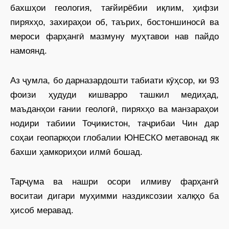
бахшҳои геология, тағйирёбии иқлим, ҳифзи
пиряхҳо, захираҳои об, таърих, бостоншиносӣ ва
мероси фарҳангӣ мазмуну муҳтавои нав пайдо
намоянд.
Аз ҷумла, бо дарназардошти табиати кӯҳсор, ки 93
фоизи ҳудуди кишварро ташкил медиҳад,
маъданҳои ғании геологӣ, пиряхҳо ва манзараҳои
нодири табиии Тоҷикистон, таҷрибаи Чин дар
соҳаи геопаркҳои глобалии ЮНЕСКО метавонад як
бахши ҳамкориҳои илмӣ бошад.
Тарҷума ва нашри осори илмиву фарҳангӣ
воситаи дигари муҳимми наздиксозии халқҳо ба
ҳисоб меравад.