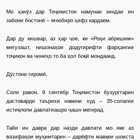
Мо ҳанӯз дар Тоҷикистон намунаи зиндаи ин
забони бостонӣ – яғнобиро ҳифз кардаем.
Дар ду кишвар, аз ҳар ҷое, ки «Роҳи абрешим»
мегузашт, нишонаҳои додугирифти фарҳангии
тоҷикон ва чиниҳо то ба ҳол боқӣ мондаанд.
Дӯстони гиромӣ,
Соли равон, 9 сентябр Тоҷикистон бузургтарин
дастоварди таърихи навини худ – 35-солагии
истиқлоли давлатиашро ҷашн мегирад.
Тайи ин давра дар назди давлати мо яке аз
вазифаҳои муҳимтарин – дарёфти мавқеи шоиста