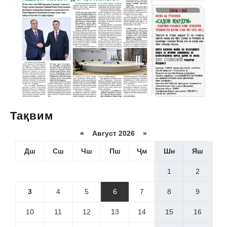
Тақвим
«
Август 2026 »
Дш
Сш
Чш
Пш
Ҷм
Шн
Яш
1
2
3
4
5
6
7
8
9
10
11
12
13
14
15
16