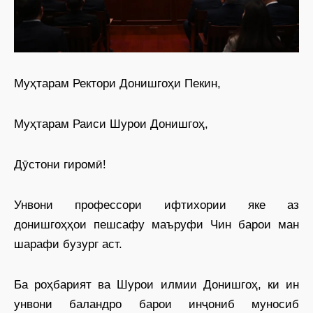
Муҳтарам Ректори Донишгоҳи Пекин,
Муҳтарам Раиси Шурои Донишгоҳ,
Дӯстони гиромӣ!
Унвони профессори ифтихории яке аз
донишгоҳҳои пешсафу маъруфи Чин барои ман
шарафи бузург аст.
Ба роҳбарият ва Шурои илмии Донишгоҳ, ки ин
унвони баландро барои инҷониб муносиб