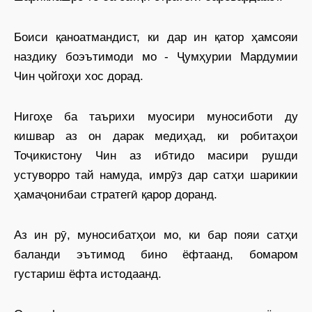
Боиси қаноатмандист, ки дар ин қатор ҳамсояи
наздику боэътимоди мо - Ҷумҳурии Мардумии
Чин ҷойгоҳи хос дорад.
Нигоҳе ба таърихи муосири муносиботи ду
кишвар аз он дарак медиҳад, ки робитаҳои
Тоҷикистону Чин аз ибтидо масири рушди
устуворро тай намуда, имрӯз дар сатҳи шарикии
ҳамаҷонибаи стратегӣ қарор доранд.
Аз ин рӯ, муносибатҳои мо, ки бар пояи сатҳи
баланди эътимод бино ёфтаанд, бомаром
густариш ёфта истодаанд.