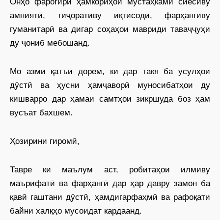
Онҳо фарогири ҳамкориҳои мустаҳками сиёсиву
амниятӣ, тиҷоративу иқтисодӣ, фарҳангиву
гуманитарӣ ва дигар соҳаҳои мавриди таваҷҷуҳи
ду ҷониб мебошанд.
Мо азми қатъӣ дорем, ки дар такя ба усулҳои
дӯстӣ ва ҳусни ҳамҷаворӣ муносибатҳои ду
кишварро дар ҳамаи самтҳои зикршуда боз ҳам
вусъат бахшем.
Ҳозирини гиромӣ,
Тавре ки маълум аст, робитаҳои илмиву
маърифатӣ ва фарҳангӣ дар ҳар давру замон ба
қавӣ гаштани дӯстӣ, ҳамдигарфаҳмӣ ва рафоқати
байни халқҳо мусоидат кардаанд.