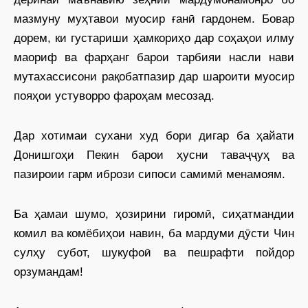
мазмуну муҳтавои муосир ғанӣ гардонем. Бовар
дорем, ки густариши ҳамкориҳо дар соҳаҳои илму
маориф ва фарҳанг барои тарбияи насли нави
мутахассисони рақобатпазир дар шароити муосир
пояҳои устуворро фароҳам месозад.
Дар хотимаи сухани худ бори дигар ба ҳайати
Донишгоҳи Пекин барои ҳусни таваҷҷуҳ ва
пазироии гарм ибрози сипоси самимӣ менамоям.
Ба ҳамаи шумо, ҳозирини гиромӣ, сиҳатмандии
комил ва комёбиҳои навин, ба мардуми дӯсти Чин
сулҳу субот, шукуфоӣ ва пешрафти пойдор
орзумандам!