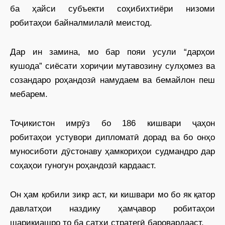
ба ҳайси субъекти соҳибихтиёри низоми
робитаҳои байналмилалӣ меистод.
Дар ин замина, мо бар пояи усули “дарҳои
кушода” сиёсати хориҷии мутавозину сулҳомез ва
созандаро роҳандозӣ намудаем ва бемайлон пеш
мебарем.
Тоҷикистон имрӯз бо 186 кишвари ҷаҳон
робитаҳои устувори дипломатӣ дорад ва бо онҳо
муносиботи дӯстонаву ҳамкориҳои судмандро дар
соҳаҳои гуногун роҳандозӣ кардааст.
Он ҳам қобили зикр аст, ки кишвари мо бо як қатор
давлатҳои наздику ҳамҷавор робитаҳои
шарикиашро то ба сатҳи стратегӣ баровардааст.