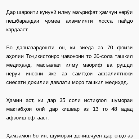
Дар шароити кунунӣ илму маърифат ҳамчун нерӯи
пешбарандаи ҷомеа аҳаммияти хосса пайдо
кардааст.
Бо дарназардошти он, ки зиёда аз 70 фоизи
аҳолии Тоҷикистонро ҷавонони то 30-сола ташкил
медиҳанд, масъалаи илму маориф ва рушди
неруи инсонӣ яке аз самтҳои афзалиятноки
сиёсати дохилии давлати моро ташкил медиҳад.
Ҳамин аст, ки дар 35 соли истиқлол шумораи
мактабҳои олӣ дар кишвар аз 13 то 48 адад
афзоиш ёфтааст.
Ҳамзамон бо ин, шумораи донишҷӯён дар онҳо аз