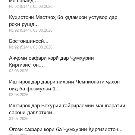
мешаванд...
№:92 (5144), 03.08.2026
Кӯҳистони Мастчоҳ бо қадамҳои устувор дар
роҳи рушд...
№:92 (5144), 03.08.2026
Бостоншиносӣ...
№:92 (5144), 03.08.2026
Анҷоми сафари корӣ дар Ҷумҳурии
Қирғизистон...
03.08.2026
Иштирок дар даври ниҳоии Чемпионати ҷаҳон
оид ба формулаи 1...
03.08.2026
Иштирок дар Вохӯрии ғайрирасмии машваратии
сарони давлатҳои...
31.07.2026
Оғози сафари корӣ ба Ҷумҳурии Қирғизистон...