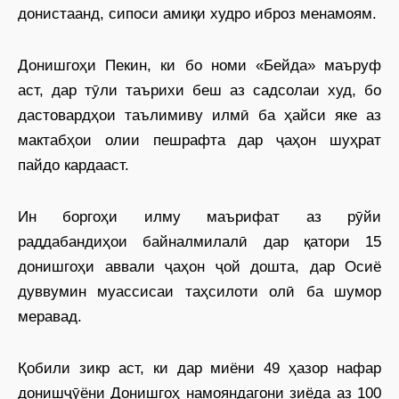
донистаанд, сипоси амиқи худро иброз менамоям.
Донишгоҳи Пекин, ки бо номи «Бейда» маъруф
аст, дар тӯли таърихи беш аз садсолаи худ, бо
дастовардҳои таълимиву илмӣ ба ҳайси яке аз
мактабҳои олии пешрафта дар ҷаҳон шуҳрат
пайдо кардааст.
Ин боргоҳи илму маърифат аз рӯйи
раддабандиҳои байналмилалӣ дар қатори 15
донишгоҳи аввали ҷаҳон ҷой дошта, дар Осиё
дуввумин муассисаи таҳсилоти олӣ ба шумор
меравад.
Қобили зикр аст, ки дар миёни 49 ҳазор нафар
донишҷӯёни Донишгоҳ намояндагони зиёда аз 100