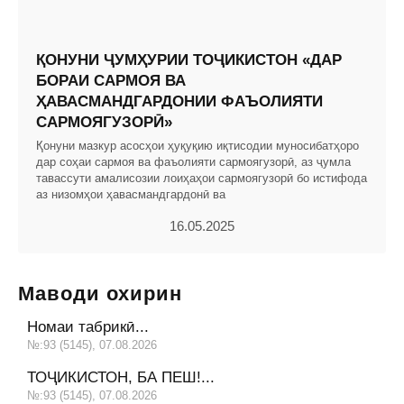
ҚОНУНИ ҶУМҲУРИИ ТОҶИКИСТОН «ДАР
БОРАИ САРМОЯ ВА
ҲАВАСМАНДГАРДОНИИ ФАЪОЛИЯТИ
САРМОЯГУЗОРӢ»
Қонуни мазкур асосҳои ҳуқуқию иқтисодии муносибатҳоро
дар соҳаи сармоя ва фаъолияти сармоягузорӣ, аз ҷумла
тавассути амалисозии лоиҳаҳои сармоягузорӣ бо истифода
аз низомҳои ҳавасмандгардонӣ ва
16.05.2025
Маводи охирин
Номаи табрикӣ...
№:93 (5145), 07.08.2026
ТОҶИКИСТОН, БА ПЕШ!...
№:93 (5145), 07.08.2026