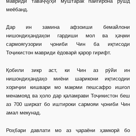
мавриди таваҷҷуҳи муштарак пайгирона рушд
меёбанд.
Дар ин замина афзоиши бемайлони
нишондиҳандаҳои гардиши мол ва ҳаҷми
сармоягузории ҷониби Чин ба иқтисоди
Тоҷикистон мавриди ёдоварӣ қарор гирифт.
Қобили зикр аст, ки Чин аз рӯйи ин
нишондиҳандаҳо миёни шарикони иқтисодии
хориҷии кишвари мо мақоми пешсафро ишғол
менамояд ва ҳоло дар қаламрави Тоҷикистон беш
аз 700 ширкат бо иштироки сармояи ҷониби Чин
амал мекунад.
Роҳбари давлати мо аз ҷараёни ҳамкорӣ бо