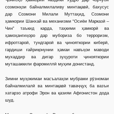
созмонҳои байналмилаливу минтақавӣ, бахусус
дар Созмони Милали Муттаҳид, Созмони
ҳамкории Шанхай ва механизми “Осиёи Марказӣ –
Чин” таъкид карда, таҳкими ҳамкорӣ ва
ҳамоҳангиҳоро дар мубориза бо терроризм,
ифротгароӣ, тундгароӣ ва ҷинояткории киберӣ,
гардиши ғайриқонунии ҳамаи навъҳои маводи
мухаддир ва дигар зуҳуроти ҷинояткории
муташаккили фаромиллӣ муҳим донистанд.
Зимни муҳокимаи масъалаҳои мубрами рӯзномаи
байналмилалӣ ва минтақавӣ таваҷҷуҳ ба вазъи
хатарзо атрофи Эрон ва қазияи Афғонистон дода
шуд.