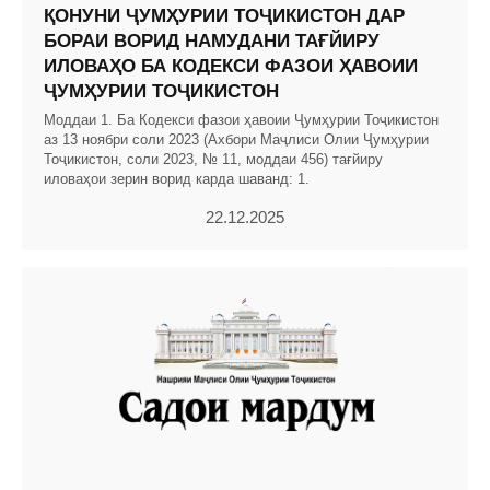
ҚОНУНИ ҶУМҲУРИИ ТОҶИКИСТОН ДАР
БОРАИ ВОРИД НАМУДАНИ ТАҒЙИРУ
ИЛОВАҲО БА КОДЕКСИ ФАЗОИ ҲАВОИИ
ҶУМҲУРИИ ТОҶИКИСТОН
Моддаи 1. Ба Кодекси фазои ҳавоии Ҷумҳурии Тоҷикистон
аз 13 ноябри соли 2023 (Ахбори Маҷлиси Олии Ҷумҳурии
Тоҷикистон, соли 2023, № 11, моддаи 456) тағйиру
иловаҳои зерин ворид карда шаванд: 1.
22.12.2025