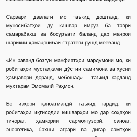
Сарвари давлати мо таъкид доштанд, ки
муносибатҳои ду кишвар имрӯз ба таври
самарабахш ва босуръати баланд дар маҷрои
шарикии ҳамаҷонибаи стратегӣ рушд меёбанд.
«Ин раванд бозгӯи манфиатҳои мардумони мо, ки
робитаҳои мустаҳками дӯстии самимона ва ҳусни
ҳамҷаворӣ доранд, мебошад» - таъкид карданд
муҳтарам Эмомалӣ Раҳмон.
Бо изҳори қаноатмандӣ таъкид гардид, ки
робитаҳои иқтисодии кишварҳои мо дар соҳаҳои
тиҷорат, ҳамкории сармоягузорӣ, саноат,
энергетика, бахши аграрӣ ва дигар самтҳои