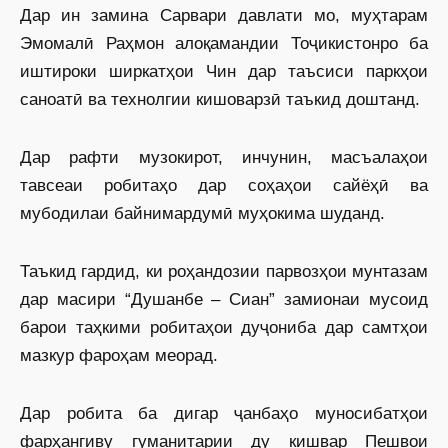
Дар ин замина Сарвари давлати мо, муҳтарам
Эмомалӣ Раҳмон алоқамандии Тоҷикистонро ба
иштироки ширкатҳои Чин дар таъсиси паркҳои
саноатӣ ва технолгии кишоварзӣ таъкид доштанд.
Дар рафти музокирот, инчунин, масъалаҳои
тавсеаи робитаҳо дар соҳаҳои сайёҳӣ ва
мубодилаи байнимардумӣ муҳокима шуданд.
Таъкид гардид, ки роҳандозии парвозҳои мунтазам
дар масири “Душанбе – Сиан” замионаи мусоид
барои таҳкими робитаҳои дуҷониба дар самтҳои
мазкур фароҳам меорад.
Дар робита ба дигар ҷанбаҳо муносибатҳои
фарҳангиву гуманитарии ду кишвар Пешвои