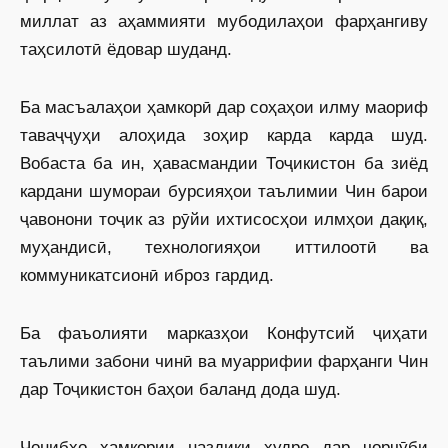
миллат аз аҳаммияти мубодилаҳои фарҳангиву
таҳсилотӣ ёдовар шуданд.
Ба масъалаҳои ҳамкорӣ дар соҳаҳои илму маориф
таваҷҷуҳи алоҳида зоҳир карда карда шуд.
Вобаста ба ин, ҳавасмандии Тоҷикистон ба зиёд
кардани шумораи бурсияҳои таълимии Чин барои
ҷавонони тоҷик аз рӯйи ихтисосҳои илмҳои дақиқ,
муҳандисӣ, технологияҳои иттилоотӣ ва
коммуникатсионӣ иброз гардид.
Ба фаъолияти марказҳои Конфутсий ҷиҳати
таълими забони чинӣ ва муаррифии фарҳанги Чин
дар Тоҷикистон баҳои баланд дода шуд.
Ҷонибҳо ҳамкории наздики худро дар чорчӯби