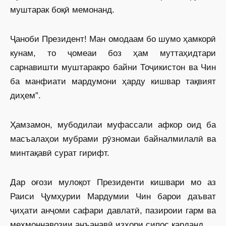
муштарак боқӣ мемонанд.
Ҷаноби Президент! Ман омодаам бо шумо ҳамкорӣ
кунам, то ҷомеаи боз ҳам муттаҳидтари
сарнавишти муштаракро байни Тоҷикистон ва Чин
ба манфиати мардумони ҳарду кишвар тақвият
диҳем”.
Ҳамзамон, мубодилаи муфассали афкор оид ба
масъалаҳои мубрами рӯзномаи байналмилалӣ ва
минтақавӣ сурат гирифт.
Дар оғози мулоқот Президенти кишвари мо аз
Раиси Ҷумҳурии Мардумии Чин барои даъват
ҷиҳати анҷоми сафари давлатӣ, пазироии гарм ва
меҳмоннавозии анъанавӣ изҳори сипос карданд.