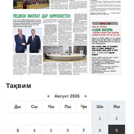
Тақвим
«
Август 2026 »
Дш
Сш
Чш
Пш
Ҷм
Шн
Яш
1
2
3
4
5
6
7
8
9