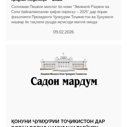
Солномаи Пешвои миллат бо номи “Эмомалӣ Раҳмон ва
Соли байналмилалии ҳифзи пиряхҳо – 2025” дар бораи
фаъолияти Президенти Ҷумҳурии Тоҷикистон ва Ҳукумати
кишвар бо таҳлили рушди иқтисоди миллӣ омода
09.02.2026
ҚОНУНИ ҶУМҲУРИИ ТОҶИКИСТОН ДАР