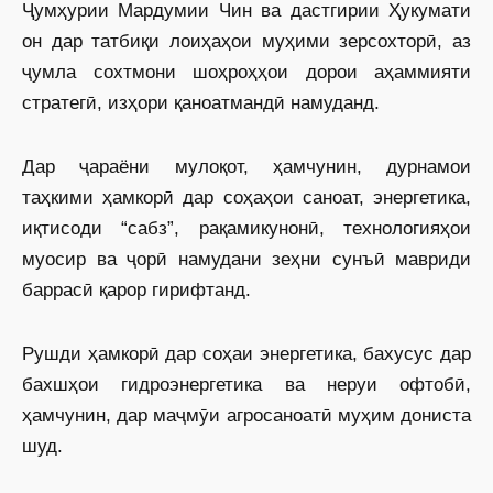
Ҷумҳурии Мардумии Чин ва дастгирии Ҳукумати
он дар татбиқи лоиҳаҳои муҳими зерсохторӣ, аз
ҷумла сохтмони шоҳроҳҳои дорои аҳаммияти
стратегӣ, изҳори қаноатмандӣ намуданд.
Дар ҷараёни мулоқот, ҳамчунин, дурнамои
таҳкими ҳамкорӣ дар соҳаҳои саноат, энергетика,
иқтисоди “сабз”, рақамикунонӣ, технологияҳои
муосир ва ҷорӣ намудани зеҳни сунъӣ мавриди
баррасӣ қарор гирифтанд.
Рушди ҳамкорӣ дар соҳаи энергетика, бахусус дар
бахшҳои гидроэнергетика ва неруи офтобӣ,
ҳамчунин, дар маҷмӯи агросаноатӣ муҳим дониста
шуд.