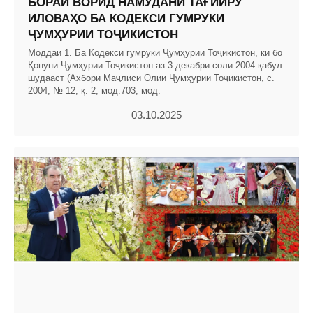
БОРАИ ВОРИД НАМУДАНИ ТАҒЙИРУ
ИЛОВАҲО БА КОДЕКСИ ГУМРУКИ
ҶУМҲУРИИ ТОҶИКИСТОН
Моддаи 1. Ба Кодекси гумруки Ҷумҳурии Тоҷикистон, ки бо
Қонуни Ҷумҳурии Тоҷикистон аз 3 декабри соли 2004 қабул
шудааст (Ахбори Маҷлиси Олии Ҷумҳурии Тоҷикистон, с.
2004, № 12, қ. 2, мод.703, мод.
03.10.2025