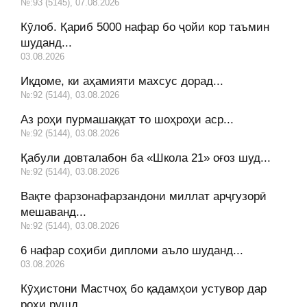
№:93 (5145), 07.08.2026
Кӯлоб. Қариб 5000 нафар бо ҷойи кор таъмин
шуданд...
03.08.2026
Иқдоме, ки аҳамияти махсус дорад...
№:92 (5144), 03.08.2026
Аз роҳи пурмашаққат то шоҳроҳи аср...
№:92 (5144), 03.08.2026
Қабули довталабон ба «Школа 21» оғоз шуд...
№:92 (5144), 03.08.2026
Вақте фарзонафарзандони миллат арҷгузорӣ
мешаванд...
№:92 (5144), 03.08.2026
6 нафар соҳиби дипломи аъло шуданд...
03.08.2026
Кӯҳистони Мастчоҳ бо қадамҳои устувор дар
роҳи рушд...