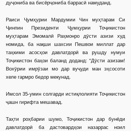
дуҷониба ва бисёрҷониба баррасӣ намуданд.
Раиси Ҷумҳурии Мардумии Чин муҳтарам Си
Ҷинпин Президенти Ҷумҳурии Тоҷикистон
муҳтарам Эмомалӣ Раҳмонро дӯсти азизи худ
номида, ба нақши шахсии Пешвои миллат дар
таҳкими асосҳои давлатдорӣ ва рушду нумуи
Тоҷикистон баҳои баланд доданд: “Дӯсти азизам!
Вохӯрии имрӯзаи мо дар вуҷуди ман эҳсосоти
хеле гармро бедор мекунад.
Имсол 35-умин солгарди истиқлолияти Тоҷикистон
ҷашн гирифта мешавад.
Таҳти роҳбарии шумо, Тоҷикистон дар бунёди
давлатдорӣ ба дастовардҳои назаррас ноил