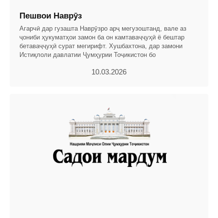
Пешвои Наврӯз
Агарчӣ дар гузашта Наврӯзро арҷ мегузоштанд, вале аз
ҷониби ҳукуматҳои замон ба он камтаваҷҷуҳӣ ё бештар
бетаваҷҷуҳӣ сурат мегирифт. Хушбахтона, дар замони
Истиқлоли давлатии Ҷумҳурии Тоҷикистон бо
10.03.2026