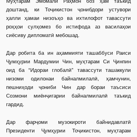
Муҳтарам Эмомалӣ Раҳмон боз ҳам таъкид
доштанд, ки Тоҷикистон ҷонибдори устувори
ҳалли ҳамаи низоъҳо ва ихтилофот тавассути
роҳҳои сулҳомез бо истифода аз василаҳои
сиёсиву дипломатӣ мебошад.
Дар робита ба ин аҳаммияти ташаббуси Раиси
Ҷумҳурии Мардумии Чин, муҳтарам Си Ҷинпин
оид ба “Идораи глобалӣ” тавассути ташаккули
низоми одилонаи байналмилалӣ, ҳамчунин,
пешниҳоди ҷониби Чин дар бораи таъсиси
Созмони миёнҷигарии байналмилалӣ таъкид
гардид.
Дар фарҷоми музокироти байнидавлатӣ
Президенти Ҷумҳурии Тоҷикистон, муҳтарам