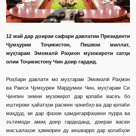
12 май дар доираи сафари давлатии Президенти
Ҷумҳурии Тоҷикистон, Пешвои миллат,
муҳтарам Эмомалӣ Раҳмон музокироти сатҳи
олии Тоҷикистону Чин доир гардид.
Роҳбари давлати мо муҳтарам Эмомалӣ Раҳмон
ва Раиси Ҷумҳурии Мардумии Чин, муҳтарам Си
Ҷинпин зимни музокирот дар қолаби васеъ бо
иштироки ҳайатҳои расмии ҷонибҳо ва дар қолаби
маҳдуд, ки дар фазои ҳамдигарфаҳмии пурра ва
эътимоди амиқ доир гардиданд, доираи васеи
масъалаҳои ҳамкории ду кишварро дар қолабҳои