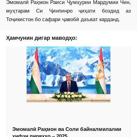
Эмомалӣ Раҳмон Раиси Ҷумҳурии Мардумии Чин,
муҳтарам Си Ҷинпинро ҷиҳати боздид аз
Тоҷикистон бо сафари ҷавобӣ даъват карданд.
Ҳамчунин дигар маводҳо:
Эмомалӣ Раҳмон ва Соли байналмилалии
ҳифзи пиряхҳо – 2025