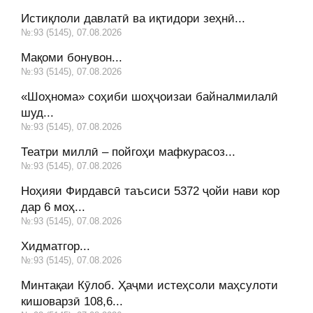
Истиқлоли давлатӣ ва иқтидори зеҳнӣ...
№:93 (5145), 07.08.2026
Мақоми бонувон...
№:93 (5145), 07.08.2026
«Шоҳнома» соҳиби шоҳҷоизаи байналмилалӣ
шуд...
№:93 (5145), 07.08.2026
Театри миллӣ – пойгоҳи мафкурасоз...
№:93 (5145), 07.08.2026
Ноҳияи Фирдавсӣ таъсиси 5372 ҷойи нави кор
дар 6 моҳ...
№:93 (5145), 07.08.2026
Хидматгор...
№:93 (5145), 07.08.2026
Минтақаи Кӯлоб. Ҳаҷми истеҳсоли маҳсулоти
кишоварзӣ 108,6...