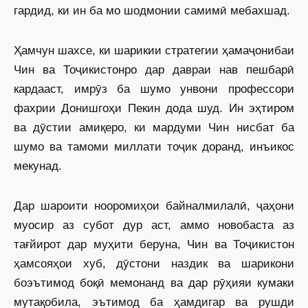
гардид, ки ин ба мо шодмонии самимӣ мебахшад.
Ҳамчун шахсе, ки шарикии стратегии ҳамаҷонибаи
Чин ва Тоҷикистонро дар давраи нав пешбарӣ
кардааст, имрӯз ба шумо унвони профессори
фахрии Донишгоҳи Пекин дода шуд. Ин эҳтиром
ва дӯстии амиқеро, ки мардуми Чин нисбат ба
шумо ва тамоми миллати тоҷик доранд, инъикос
мекунад.
Дар шароити нооромиҳои байналмилалӣ, ҷаҳони
муосир аз субот дур аст, аммо новобаста аз
тағйирот дар муҳити беруна, Чин ва Тоҷикистон
ҳамсояҳои хуб, дӯстони наздик ва шарикони
боэътимод боқӣ мемонанд ва дар рӯҳияи кумаки
мутақобила, эътимод ба ҳамдигар ва рушди