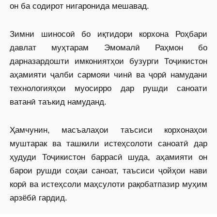
он ба содирот нигаронида мешавад.
Зимни шиносоӣ бо иқтидори корхона Роҳбари
давлат муҳтарам Эмомалӣ Раҳмон бо
дарназардошти имкониятҳои бузурги Тоҷикистон
аҳамияти ҷалби сармояи чинӣ ва ҷорӣ намудани
технологияҳои муосирро дар рушди саноати
ватанӣ таъкид намуданд.
Ҳамчунин, масъалаҳои таъсиси корхонаҳои
муштарак ва ташкили истеҳсолоти саноатӣ дар
ҳудуди Тоҷикистон баррасӣ шуда, аҳамияти он
барои рушди соҳаи саноат, таъсиси ҷойҳои нави
корӣ ва истеҳсоли маҳсулоти рақобатпазир муҳим
арзёбӣ гардид.