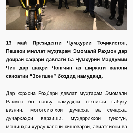
13 май Президенти Ҷумҳурии Тоҷикистон,
Пешвои миллат муҳтарам Эмомалӣ Раҳмон дар
доираи сафари давлатӣ ба Ҷумҳурии Мардумии
Чин дар шаҳри Чонгчин аз ширкати калони
саноатии “Зонгшен” боздид намуданд.
Дар корхона Роҳбари давлат муҳтарам Эмомалӣ
Раҳмон бо навъу намудҳои техникаи сабуку
вазнин, мототсиклҳои дучарха ва сечарха,
дучархаҳои варзишӣ, муҳаррикҳои гуногун,
мошинҳои хурду калони кишоварзӣ, авиатсионӣ ва