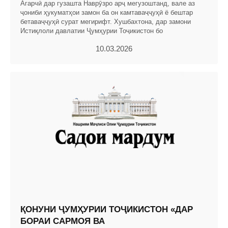
Агарчӣ дар гузашта Наврӯзро арҷ мегузоштанд, вале аз
ҷониби ҳукуматҳои замон ба он камтаваҷҷуҳӣ ё бештар
бетаваҷҷуҳӣ сурат мегирифт. Хушбахтона, дар замони
Истиқлоли давлатии Ҷумҳурии Тоҷикистон бо
10.03.2026
ҚОНУНИ ҶУМҲУРИИ ТОҶИКИСТОН «ДАР
БОРАИ САРМОЯ ВА