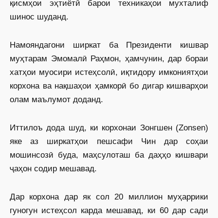
қисмҳои эҳтиётӣ барои техникаҳои мухталиф
шинос шуданд.
Намояндагони ширкат ба Президенти кишвар
муҳтарам Эмомалӣ Раҳмон, ҳамчунин, дар бораи
хатҳои муосири истеҳсолӣ, иқтидору имкониятҳои
корхона ва нақшаҳои ҳамкорӣ бо дигар кишварҳои
олам маълумот доданд.
Иттилоъ дода шуд, ки корхонаи Зонгшен (Zonsen)
яке аз ширкатҳои пешсафи Чин дар соҳаи
мошинсозӣ буда, маҳсулоташ ба даҳҳо кишвари
ҷаҳон содир мешавад.
Дар корхона дар як сол 20 миллион муҳаррики
гуногун истеҳсол карда мешавад, ки 60 дар сади