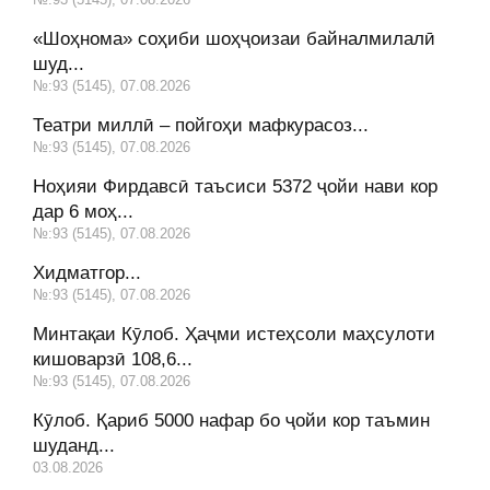
«Шоҳнома» соҳиби шоҳҷоизаи байналмилалӣ
шуд...
№:93 (5145), 07.08.2026
Театри миллӣ – пойгоҳи мафкурасоз...
№:93 (5145), 07.08.2026
Ноҳияи Фирдавсӣ таъсиси 5372 ҷойи нави кор
дар 6 моҳ...
№:93 (5145), 07.08.2026
Хидматгор...
№:93 (5145), 07.08.2026
Минтақаи Кӯлоб. Ҳаҷми истеҳсоли маҳсулоти
кишоварзӣ 108,6...
№:93 (5145), 07.08.2026
Кӯлоб. Қариб 5000 нафар бо ҷойи кор таъмин
шуданд...
03.08.2026