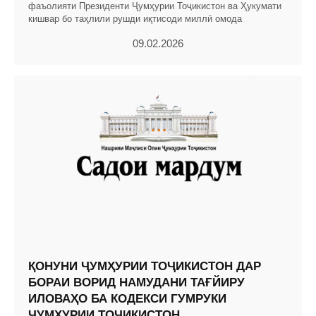
фаъолияти Президенти Ҷумҳурии Тоҷикистон ва Ҳукумати
кишвар бо таҳлили рушди иқтисоди миллӣ омода
09.02.2026
ҚОНУНИ ҶУМҲУРИИ ТОҶИКИСТОН ДАР
БОРАИ ВОРИД НАМУДАНИ ТАҒЙИРУ
ИЛОВАҲО БА КОДЕКСИ ГУМРУКИ
ҶУМҲУРИИ ТОҶИКИСТОН