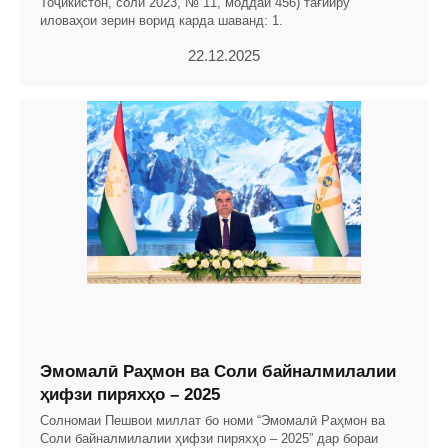
Тоҷикистон, соли 2023, № 11, моддаи 456) тағйиру
иловаҳои зерин ворид карда шаванд: 1.
22.12.2025
Эмомалӣ Раҳмон ва Соли байналмилалии
ҳифзи пиряхҳо – 2025
Солномаи Пешвои миллат бо номи “Эмомалӣ Раҳмон ва
Соли байналмилалии ҳифзи пиряхҳо – 2025” дар бораи