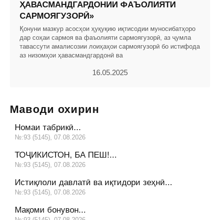
ҲАВАСМАНДГАРДОНИИ ФАЪОЛИЯТИ
САРМОЯГУЗОРӢ»
Қонуни мазкур асосҳои ҳуқуқию иқтисодии муносибатҳоро
дар соҳаи сармоя ва фаъолияти сармоягузорӣ, аз ҷумла
тавассути амалисозии лоиҳаҳои сармоягузорӣ бо истифода
аз низомҳои ҳавасмандгардонӣ ва
16.05.2025
Маводи охирин
Номаи табрикӣ...
№:93 (5145), 07.08.2026
ТОҶИКИСТОН, БА ПЕШ!...
№:93 (5145), 07.08.2026
Истиқлоли давлатӣ ва иқтидори зеҳнӣ...
№:93 (5145), 07.08.2026
Мақоми бонувон...
№:93 (5145), 07.08.2026