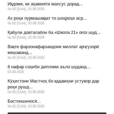
Иқдоме, ки аҳамияти махсус дорад...
№:92 (5144), 03.08.2026
Аз роҳи пурмашаққат то шоҳроҳи аср...
№:92 (5144), 03.08.2026
Қабули довталабон ба «Школа 21» оғоз шуд...
№:92 (5144), 03.08.2026
Вақте фарзонафарзандони миллат арҷгузорӣ
мешаванд...
№:92 (5144), 03.08.2026
6 нафар соҳиби дипломи аъло шуданд...
03.08.2026
Кӯҳистони Мастчоҳ бо қадамҳои устувор дар
роҳи рушд...
№:92 (5144), 03.08.2026
Бостоншиносӣ...
№:92 (5144), 03.08.2026