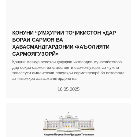
ҚОНУНИ ҶУМҲУРИИ ТОҶИКИСТОН «ДАР
БОРАИ САРМОЯ ВА
ҲАВАСМАНДГАРДОНИИ ФАЪОЛИЯТИ
САРМОЯГУЗОРӢ»
Қонуни мазкур асосҳои ҳуқуқию иқтисодии муносибатҳоро
дар соҳаи сармоя ва фаъолияти сармоягузорӣ, аз ҷумла
тавассути амалисозии лоиҳаҳои сармоягузорӣ бо истифода
аз низомҳои ҳавасмандгардонӣ ва
16.05.2025