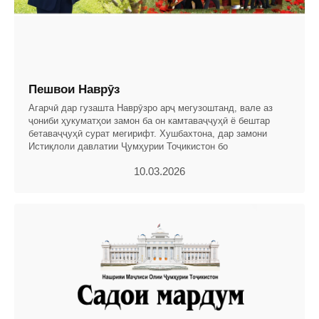
Пешвои Наврӯз
Агарчӣ дар гузашта Наврӯзро арҷ мегузоштанд, вале аз
ҷониби ҳукуматҳои замон ба он камтаваҷҷуҳӣ ё бештар
бетаваҷҷуҳӣ сурат мегирифт. Хушбахтона, дар замони
Истиқлоли давлатии Ҷумҳурии Тоҷикистон бо
10.03.2026