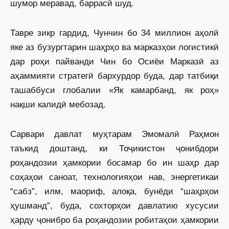
шумор меравад, баррасӣ шуд.
Тавре зикр гардид, Чунчин бо 34 миллион аҳолӣ
яке аз бузургтарин шаҳрҳо ва марказҳои логистикӣ
дар роҳи пайванди Чин бо Осиёи Марказӣ аз
аҳаммияти стратегӣ бархурдор буда, дар татбиқи
ташаббуси глобалии «Як камарбанд, як роҳ»
нақши калидӣ мебозад.
Сарвари давлат муҳтарам Эмомалӣ Раҳмон
таъкид доштанд, ки Тоҷикистон ҷонибдори
роҳандозии ҳамкории босамар бо ин шаҳр дар
соҳаҳои саноат, технологияҳои нав, энергетикаи
“сабз”, илм, маориф, алоқа, бунёди “шаҳрҳои
ҳушманд”, буда, сохторҳои давлатию хусусии
ҳарду ҷонибро ба роҳандозии робитаҳои ҳамкории