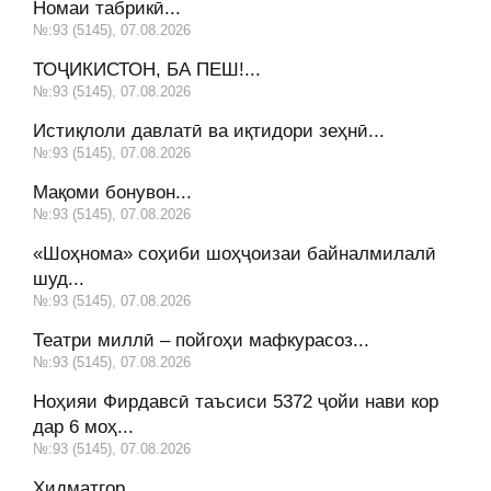
Номаи табрикӣ...
№:93 (5145), 07.08.2026
ТОҶИКИСТОН, БА ПЕШ!...
№:93 (5145), 07.08.2026
Истиқлоли давлатӣ ва иқтидори зеҳнӣ...
№:93 (5145), 07.08.2026
Мақоми бонувон...
№:93 (5145), 07.08.2026
«Шоҳнома» соҳиби шоҳҷоизаи байналмилалӣ
шуд...
№:93 (5145), 07.08.2026
Театри миллӣ – пойгоҳи мафкурасоз...
№:93 (5145), 07.08.2026
Ноҳияи Фирдавсӣ таъсиси 5372 ҷойи нави кор
дар 6 моҳ...
№:93 (5145), 07.08.2026
Хидматгор...