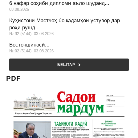
6 нафар соҳиби дипломи аъло шуданд...
03.08.2026
Кӯҳистони Мастчоҳ бо қадамҳои устувор дар
роҳи рушд...
№:92 (5144), 03.08.2026
Бостоншиносӣ...
№:92 (5144), 03.08.2026
БЕШТАР
PDF