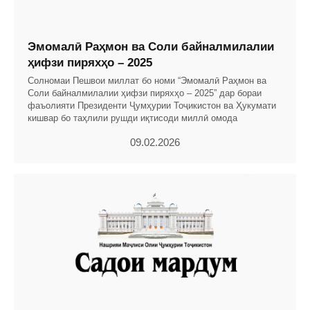
Эмомалӣ Раҳмон ва Соли байналмилалии
ҳифзи пиряхҳо – 2025
Солномаи Пешвои миллат бо номи “Эмомалӣ Раҳмон ва
Соли байналмилалии ҳифзи пиряхҳо – 2025” дар бораи
фаъолияти Президенти Ҷумҳурии Тоҷикистон ва Ҳукумати
кишвар бо таҳлили рушди иқтисоди миллӣ омода
09.02.2026