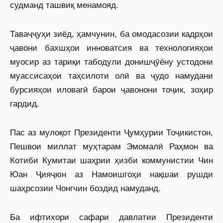
судманд ташвиқ менамояд.
Таваҷҷуҳи зиёд, ҳамчунин, ба омодасозии кадрҳои
ҷавони бахшҳои инноватсия ва технологияҳои
муосир аз тариқи табодули донишҷӯёну устодони
муассисаҳои таҳсилоти олӣ ва ҷудо намудани
бурсияҳои иловагӣ барои ҷавонони тоҷик, зоҳир
гардид.
Пас аз мулоқот Президенти Ҷумҳурии Тоҷикистон,
Пешвои миллат муҳтарам Эмомалӣ Раҳмон ва
Котиби Кумитаи шаҳрии ҳизби коммунистии Чин
Юан Ҷияҷюн аз Намоишгоҳи нақшаи рушди
шаҳрсозии Чонгчин боздид намуданд.
Ба ифтихори сафари давлатии Президенти