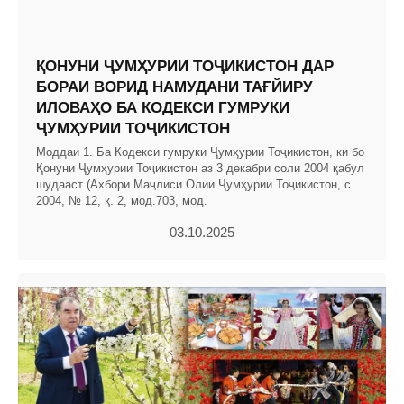
ҚОНУНИ ҶУМҲУРИИ ТОҶИКИСТОН ДАР
БОРАИ ВОРИД НАМУДАНИ ТАҒЙИРУ
ИЛОВАҲО БА КОДЕКСИ ГУМРУКИ
ҶУМҲУРИИ ТОҶИКИСТОН
Моддаи 1. Ба Кодекси гумруки Ҷумҳурии Тоҷикистон, ки бо
Қонуни Ҷумҳурии Тоҷикистон аз 3 декабри соли 2004 қабул
шудааст (Ахбори Маҷлиси Олии Ҷумҳурии Тоҷикистон, с.
2004, № 12, қ. 2, мод.703, мод.
03.10.2025