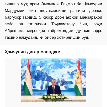
кишвар муҳтарам Эмомалӣ Раҳмон ба Ҷумҳурии
Мардумии Чин шоу-намоиши рангини дронҳо
баргузор гардид. 5 ҳазор дрон аксҳои манзараҳои
зебо ва таърихии Тоҷикистону Чин, роҳи
Абрешим, меросҳои ғайримоддии ду кишварро
тасвир намуданд, ки бисёр хотирнишин буд.
Ҳамчунин дигар маводҳо: