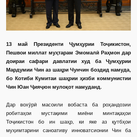
13 май Президенти Ҷумҳурии Тоҷикистон,
Пешвои миллат муҳтарам Эмомалӣ Раҳмон дар
доираи сафари давлатии худ ба Ҷумҳурии
Мардумии Чин аз шаҳри Чунчин боздид намуда,
бо Котиби Кумитаи шаҳрии ҳизби коммунистии
Чин Юан Ҷияҷюн мулоқот намуданд.
Дар вохӯрӣ масоили вобаста ба роҳандозии
робитаҳои мустақими миёни минтақаҳои
Тоҷикистон бо ин шаҳр, ки яке аз қутбҳои
муҳимтарини саноативу инноватсионии Чин ба