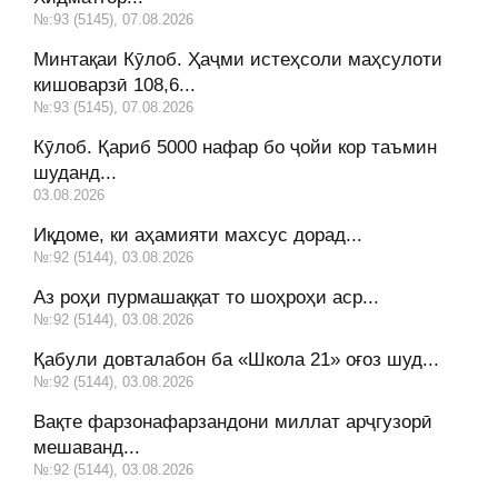
№:93 (5145), 07.08.2026
Минтақаи Кӯлоб. Ҳаҷми истеҳсоли маҳсулоти
кишоварзӣ 108,6...
№:93 (5145), 07.08.2026
Кӯлоб. Қариб 5000 нафар бо ҷойи кор таъмин
шуданд...
03.08.2026
Иқдоме, ки аҳамияти махсус дорад...
№:92 (5144), 03.08.2026
Аз роҳи пурмашаққат то шоҳроҳи аср...
№:92 (5144), 03.08.2026
Қабули довталабон ба «Школа 21» оғоз шуд...
№:92 (5144), 03.08.2026
Вақте фарзонафарзандони миллат арҷгузорӣ
мешаванд...
№:92 (5144), 03.08.2026