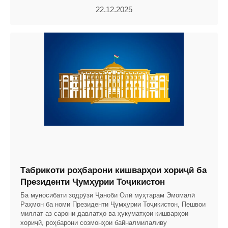
22.12.2025
Табрикоти роҳбарони кишварҳои хориҷӣ ба
Президенти Ҷумҳурии Тоҷикистон
Ба муносибати зодрӯзи Ҷаноби Олӣ муҳтарам Эмомалӣ
Раҳмон ба номи Президенти Ҷумҳурии Тоҷикистон, Пешвои
миллат аз сарони давлатҳо ва ҳукуматҳои кишварҳои
хориҷӣ, роҳбарони созмонҳои байналмилаливу