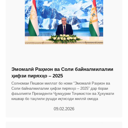
Эмомалӣ Раҳмон ва Соли байналмилалии
ҳифзи пиряхҳо – 2025
Солномаи Пешвои миллат бо номи “Эмомалӣ Раҳмон ва
Соли байналмилалии ҳифзи пиряхҳо – 2025” дар бораи
фаъолияти Президенти Ҷумҳурии Тоҷикистон ва Ҳукумати
кишвар бо таҳлили рушди иқтисоди миллӣ омода
09.02.2026