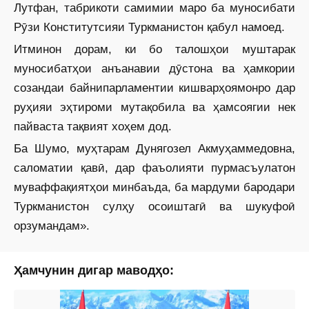
Лутфан, табрикоти самимии маро ба муносибати
Рӯзи Конс­титутсияи Туркманистон қабул намоед.
Итминон дорам, ки бо талош­ҳои муштарак
муносибатҳои анъанавии дӯстона ва ҳамкории
созандаи байнипарламентии кишварҳоямонро дар
руҳияи эҳтироми мутақобила ва ҳамсоягии нек
пайваста тақвият хоҳем дод.
Ба Шумо, муҳтарам Дунягозел Акмуҳаммедовна,
саломатии қавӣ, дар фаъолияти пурмас­ъулатон
муваффақиятҳои минбаъда, ба мардуми бародари
Туркманистон сулҳу осоиштагӣ ва шукуфоӣ
орзумандам».
Ҳамчунин дигар маводҳо: