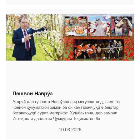
Пешвои Наврӯз
Агарчӣ дар гузашта Наврӯзро арҷ мегузоштанд, вале аз
ҷониби ҳукуматҳои замон ба он камтаваҷҷуҳӣ ё бештар
бетаваҷҷуҳӣ сурат мегирифт. Хушбахтона, дар замони
Истиқлоли давлатии Ҷумҳурии Тоҷикистон бо
10.03.2026