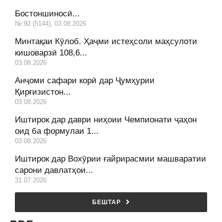
Бостоншиносӣ...
№:92 (5144), 03.08.2026
Минтақаи Кӯлоб. Ҳаҷми истеҳсоли маҳсулоти
кишоварзӣ 108,6...
03.08.2026
Анҷоми сафари корӣ дар Ҷумҳурии
Қирғизистон...
03.08.2026
Иштирок дар даври ниҳоии Чемпионати ҷаҳон
оид ба формулаи 1...
03.08.2026
Иштирок дар Вохӯрии ғайрирасмии машваратии
сарони давлатҳои...
31.07.2026
БЕШТАР