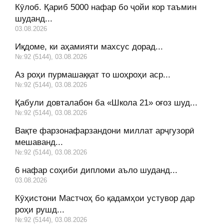
Кӯлоб. Қариб 5000 нафар бо ҷойи кор таъмин
шуданд...
03.08.2026
Иқдоме, ки аҳамияти махсус дорад...
№:92 (5144), 03.08.2026
Аз роҳи пурмашаққат то шоҳроҳи аср...
№:92 (5144), 03.08.2026
Қабули довталабон ба «Школа 21» оғоз шуд...
№:92 (5144), 03.08.2026
Вақте фарзонафарзандони миллат арҷгузорӣ
мешаванд...
№:92 (5144), 03.08.2026
6 нафар соҳиби дипломи аъло шуданд...
03.08.2026
Кӯҳистони Мастчоҳ бо қадамҳои устувор дар
роҳи рушд...
№:92 (5144), 03.08.2026