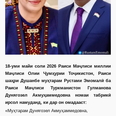
18-уми майи соли 2026 Раиси Маҷлиси миллии
Маҷлиси Олии Ҷумҳурии Тоҷикистон, Раиси
шаҳри Душанбе муҳтарам Рустами Эмомалӣ ба
Раиси Маҷлиси Туркманистон Гулманова
Дунягозел Акмуҳаммедовна номаи табрикӣ
ирсол намуданд, ки дар он омадааст:
«Муҳтарам Дунягозел Акмуҳаммедовна,