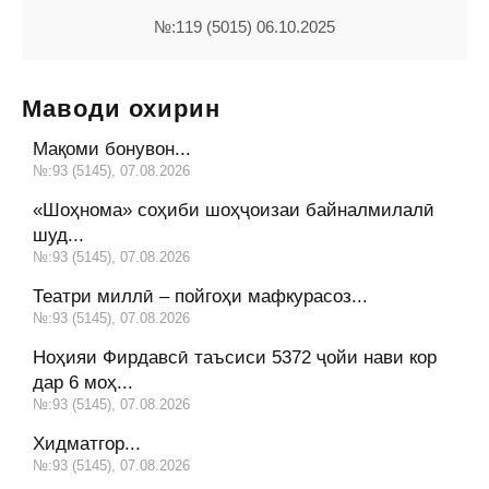
№:119 (5015) 06.10.2025
Маводи охирин
Мақоми бонувон...
№:93 (5145), 07.08.2026
«Шоҳнома» соҳиби шоҳҷоизаи байналмилалӣ
шуд...
№:93 (5145), 07.08.2026
Театри миллӣ – пойгоҳи мафкурасоз...
№:93 (5145), 07.08.2026
Ноҳияи Фирдавсӣ таъсиси 5372 ҷойи нави кор
дар 6 моҳ...
№:93 (5145), 07.08.2026
Хидматгор...
№:93 (5145), 07.08.2026