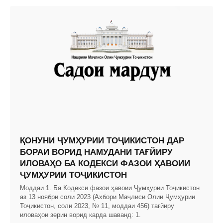
ҚОНУНИ ҶУМҲУРИИ ТОҶИКИСТОН ДАР
БОРАИ ВОРИД НАМУДАНИ ТАҒЙИРУ
ИЛОВАҲО БА КОДЕКСИ ФАЗОИ ҲАВОИИ
ҶУМҲУРИИ ТОҶИКИСТОН
Моддаи 1. Ба Кодекси фазои ҳавоии Ҷумҳурии Тоҷикистон
аз 13 ноябри соли 2023 (Ахбори Маҷлиси Олии Ҷумҳурии
Тоҷикистон, соли 2023, № 11, моддаи 456) тағйиру
иловаҳои зерин ворид карда шаванд: 1.