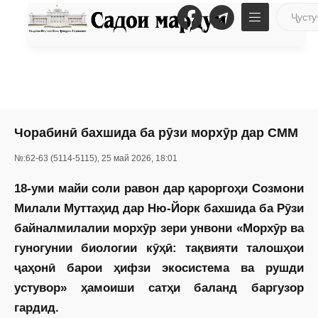
Чорабинӣ бахшида ба рӯзи морхӯр дар СММ
№:62-63 (5114-5115), 25 май 2026, 18:01
18-уми майи соли равон дар қароргоҳи Созмони
Милали Муттаҳид дар Ню-Йорк бахшида ба Рӯзи
байналмилалии морхӯр зери унвони «Морхӯр ва
гуногунии биологии кӯҳӣ: тақвияти талошҳои
ҷаҳонӣ барои ҳифзи экосистема ва рушди
устувор» ҳамоиши сатҳи баланд баргузор
гардид.