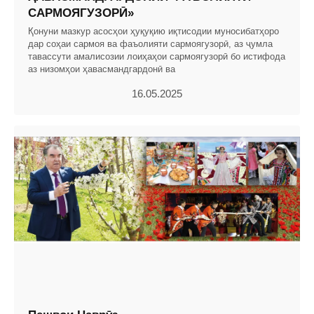
САРМОЯГУЗОРӢ»
Қонуни мазкур асосҳои ҳуқуқию иқтисодии муносибатҳоро
дар соҳаи сармоя ва фаъолияти сармоягузорӣ, аз ҷумла
тавассути амалисозии лоиҳаҳои сармоягузорӣ бо истифода
аз низомҳои ҳавасмандгардонӣ ва
16.05.2025