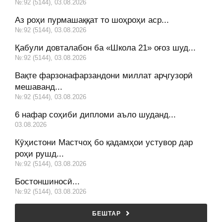
№:92 (5144), 03.08.2026
Аз роҳи пурмашаққат то шоҳроҳи аср...
№:92 (5144), 03.08.2026
Қабули довталабон ба «Школа 21» оғоз шуд...
№:92 (5144), 03.08.2026
Вақте фарзонафарзандони миллат арҷгузорӣ
мешаванд...
№:92 (5144), 03.08.2026
6 нафар соҳиби дипломи аъло шуданд...
03.08.2026
Кӯҳистони Мастчоҳ бо қадамҳои устувор дар
роҳи рушд...
№:92 (5144), 03.08.2026
Бостоншиносӣ...
№:92 (5144), 03.08.2026
БЕШТАР