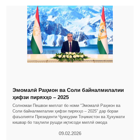
Эмомалӣ Раҳмон ва Соли байналмилалии
ҳифзи пиряхҳо – 2025
Солномаи Пешвои миллат бо номи “Эмомалӣ Раҳмон ва
Соли байналмилалии ҳифзи пиряхҳо – 2025” дар бораи
фаъолияти Президенти Ҷумҳурии Тоҷикистон ва Ҳукумати
кишвар бо таҳлили рушди иқтисоди миллӣ омода
09.02.2026