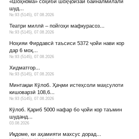
«Шоҳнома» соҳиби шоҳҷоизаи байналмилалӣ
шуд...
№:93 (5145), 07.08.2026
Театри миллӣ – пойгоҳи мафкурасоз...
№:93 (5145), 07.08.2026
Ноҳияи Фирдавсӣ таъсиси 5372 ҷойи нави кор
дар 6 моҳ...
№:93 (5145), 07.08.2026
Хидматгор...
№:93 (5145), 07.08.2026
Минтақаи Кӯлоб. Ҳаҷми истеҳсоли маҳсулоти
кишоварзӣ 108,6...
№:93 (5145), 07.08.2026
Кӯлоб. Қариб 5000 нафар бо ҷойи кор таъмин
шуданд...
03.08.2026
Иқдоме, ки аҳамияти махсус дорад...