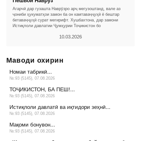
Пешвои Наврӯз
Агарчӣ дар гузашта Наврӯзро арҷ мегузоштанд, вале аз
ҷониби ҳукуматҳои замон ба он камтаваҷҷуҳӣ ё бештар
бетаваҷҷуҳӣ сурат мегирифт. Хушбахтона, дар замони
Истиқлоли давлатии Ҷумҳурии Тоҷикистон бо
10.03.2026
Маводи охирин
Номаи табрикӣ...
№:93 (5145), 07.08.2026
ТОҶИКИСТОН, БА ПЕШ!...
№:93 (5145), 07.08.2026
Истиқлоли давлатӣ ва иқтидори зеҳнӣ...
№:93 (5145), 07.08.2026
Мақоми бонувон...
№:93 (5145), 07.08.2026