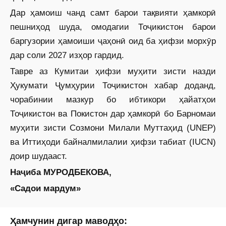
Дар ҳамоиш чанд самт барои тақвияти ҳамкорӣ
пешниҳод шуда, омодагии Тоҷикистон барои
баргузории ҳамоиши ҷаҳонӣ оид ба ҳифзи морхӯр
дар соли 2027 изҳор гардид.
Тавре аз Кумитаи ҳифзи муҳити зисти назди
Ҳукумати Ҷумҳурии Тоҷикистон хабар доданд,
чорабинии мазкур бо ибтикори ҳайатҳои
Тоҷикистон ва Покистон дар ҳамкорӣ бо Барномаи
муҳити зисти Созмони Милали Муттаҳид (UNEP)
ва Иттиҳоди байналмилалии ҳифзи табиат (IUCN)
доир шудааст.
Наҷиба МУРОДБЕКОВА,
«Садои мардум»
Ҳамчунин дигар маводҳо: