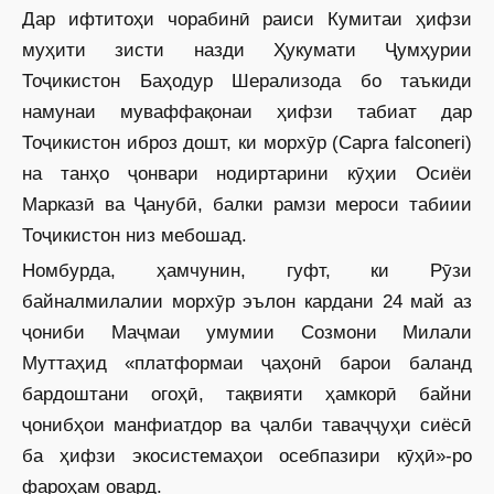
Дар ифтитоҳи чорабинӣ раиси Кумитаи ҳифзи
муҳити зисти назди Ҳукумати Ҷумҳурии
Тоҷикистон Баҳодур Шерализода бо таъкиди
намунаи муваффақонаи ҳифзи табиат дар
Тоҷикистон иброз дошт, ки морхӯр (Capra falconeri)
на танҳо ҷонвари нодиртарини кӯҳии Осиёи
Марказӣ ва Ҷанубӣ, балки рамзи мероси табиии
Тоҷикистон низ мебошад.
Номбурда, ҳамчунин, гуфт, ки Рӯзи
байналмилалии морхӯр эълон кардани 24 май аз
ҷониби Маҷмаи умумии Созмони Милали
Муттаҳид «платформаи ҷаҳонӣ барои баланд
бардоштани огоҳӣ, тақвияти ҳамкорӣ байни
ҷонибҳои манфиатдор ва ҷалби таваҷҷуҳи сиёсӣ
ба ҳифзи экосистемаҳои осебпазири кӯҳӣ»-ро
фароҳам овард.