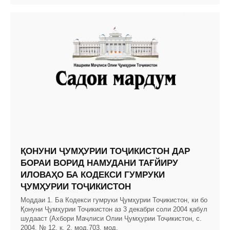
ҚОНУНИ ҶУМҲУРИИ ТОҶИКИСТОН ДАР
БОРАИ ВОРИД НАМУДАНИ ТАҒЙИРУ
ИЛОВАҲО БА КОДЕКСИ ГУМРУКИ
ҶУМҲУРИИ ТОҶИКИСТОН
Моддаи 1. Ба Кодекси гумруки Ҷумҳурии Тоҷикистон, ки бо
Қонуни Ҷумҳурии Тоҷикистон аз 3 декабри соли 2004 қабул
шудааст (Ахбори Маҷлиси Олии Ҷумҳурии Тоҷикистон, с.
2004, № 12, қ. 2, мод.703, мод.