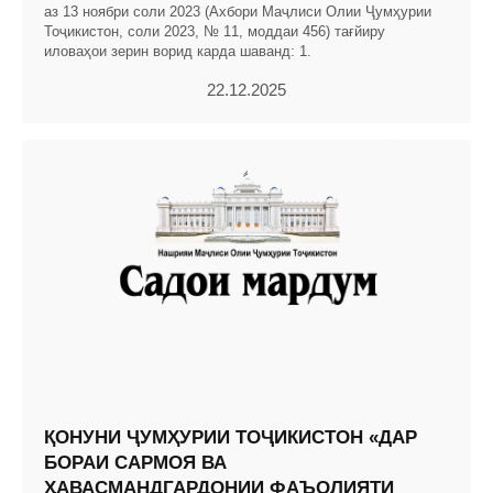
аз 13 ноябри соли 2023 (Ахбори Маҷлиси Олии Ҷумҳурии
Тоҷикистон, соли 2023, № 11, моддаи 456) тағйиру
иловаҳои зерин ворид карда шаванд: 1.
22.12.2025
ҚОНУНИ ҶУМҲУРИИ ТОҶИКИСТОН «ДАР
БОРАИ САРМОЯ ВА
ҲАВАСМАНДГАРДОНИИ ФАЪОЛИЯТИ