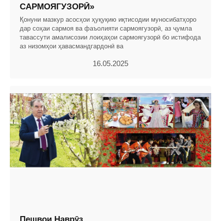
САРМОЯГУЗОРӢ»
Қонуни мазкур асосҳои ҳуқуқию иқтисодии муносибатҳоро
дар соҳаи сармоя ва фаъолияти сармоягузорӣ, аз ҷумла
тавассути амалисозии лоиҳаҳои сармоягузорӣ бо истифода
аз низомҳои ҳавасмандгардонӣ ва
16.05.2025
Пешвои Наврӯз