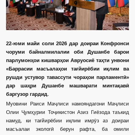
22-юми майи соли 2026 дар доираи Конфронси
чоруми байналмилалии оби Душанбе барои
парлумонҳои кишварҳои Авруосиё таҳти унвони
«Баррасии масъалаҳои тағйирёбии иқлим ва
рушди устувор тавассути чораҳои парламентӣ»
дар шаҳри Душанбе машварати минтақавӣ
баргузор гардид.
Муовини Раиси Маҷлиси намояндагони Маҷлиси
Олии Ҷумҳурии Тоҷикистон Азиз Гиёзода таъкид
намуд, ки тағйирёбии иқлим имрӯз аз доираи
масъалаи экологӣ берун рафта, ба омили