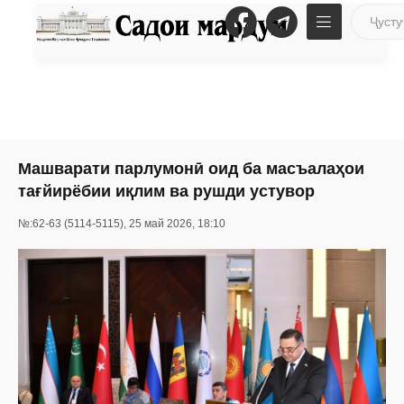
Машварати парлумонӣ оид ба масъалаҳои
тағйирёбии иқлим ва рушди устувор
№:62-63 (5114-5115), 25 май 2026, 18:10