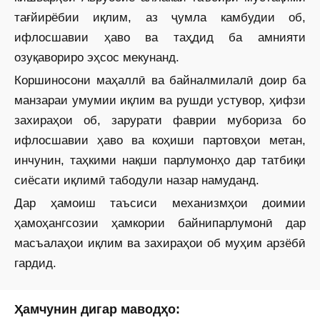
тағйирёбии иқлим, аз ҷумла камбудии об,
ифлосшавии ҳаво ва таҳдид ба амнияти
озуқавориро эҳсос мекунанд.
Коршиносони маҳаллӣ ва байналмилалӣ доир ба
манзараи умумии иқлим ва рушди устувор, ҳифзи
захираҳои об, зарурати фаврии мубориза бо
ифлосшавии ҳаво ва коҳиши партовҳои метан,
инчунин, таҳкими нақши парлумонҳо дар татбиқи
сиёсати иқлимӣ табодули назар намуданд.
Дар ҳамоиш таъсиси механизмҳои доимии
ҳамоҳангсозии ҳамкории байнипарлумонӣ дар
масъалаҳои иқлим ва захираҳои об муҳим арзёбӣ
гардид.
Ҳамчунин дигар маводҳо: