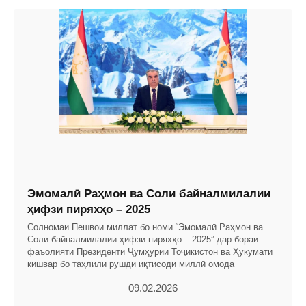
Эмомалӣ Раҳмон ва Соли байналмилалии
ҳифзи пиряхҳо – 2025
Солномаи Пешвои миллат бо номи “Эмомалӣ Раҳмон ва
Соли байналмилалии ҳифзи пиряхҳо – 2025” дар бораи
фаъолияти Президенти Ҷумҳурии Тоҷикистон ва Ҳукумати
кишвар бо таҳлили рушди иқтисоди миллӣ омода
09.02.2026