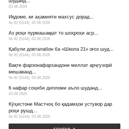
шуданд...
03.08.2026
Иқдоме, ки аҳамияти махсус дорад...
№:92 (5144), 03.08.2026
Аз роҳи пурмашаққат то шоҳроҳи аср...
№:92 (5144), 03.08.2026
Қабули довталабон ба «Школа 21» оғоз шуд...
№:92 (5144), 03.08.2026
Вақте фарзонафарзандони миллат арҷгузорӣ
мешаванд...
№:92 (5144), 03.08.2026
6 нафар соҳиби дипломи аъло шуданд...
03.08.2026
Кӯҳистони Мастчоҳ бо қадамҳои устувор дар
роҳи рушд...
№:92 (5144), 03.08.2026