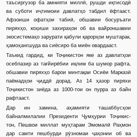
таъсиргузор ба амнияти миллӣ, рушди иқтисодӣ
ва суботи иҷтимоии давлатҳо табдил ёфтааст.
Афзоиши офатҳои табиӣ, обшавии босуръати
пиряхҳо, коҳиши захираҳои об ва вайроншавии
экосистемаҳо зарурати қабули қарорҳои муштарак,
ҳамоҳангшуда ва сиёсиро ба миён овардааст.
Таъкид гардид, ки Тоҷикис­тон яке аз давлатҳои
осебпазир аз тағйирёбии иқлим ба шумор рафта,
обшавии пиряхҳо барои минтақаи Осиёи Марказӣ
паёмадҳои ҷиддӣ дорад. Аз 14 ҳазор пиряхи
Тоҷикистон зиёда аз 1000-тои он пурра аз байн
рафтааст.
Дар ин замина, аҳамияти ташаббусҳои
байналмилалии Президенти Ҷумҳурии Тоҷикис­
тон, Пешвои миллат муҳтарам Эмомалӣ Раҳмон
дар самти пешбурди рӯзномаи ҷаҳонии об ва