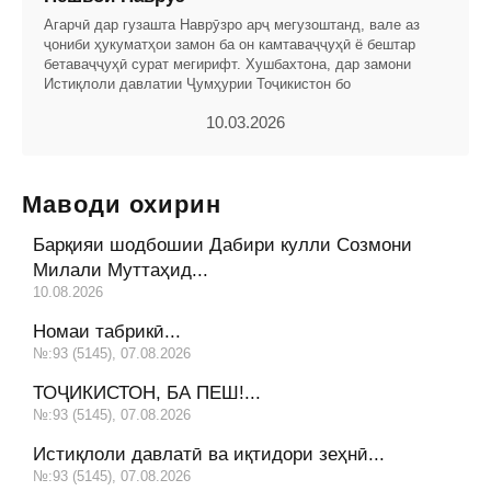
Агарчӣ дар гузашта Наврӯзро арҷ мегузоштанд, вале аз
ҷониби ҳукуматҳои замон ба он камтаваҷҷуҳӣ ё бештар
бетаваҷҷуҳӣ сурат мегирифт. Хушбахтона, дар замони
Истиқлоли давлатии Ҷумҳурии Тоҷикистон бо
10.03.2026
Маводи охирин
Барқияи шодбошии Дабири кулли Созмони
Милали Муттаҳид...
10.08.2026
Номаи табрикӣ...
№:93 (5145), 07.08.2026
ТОҶИКИСТОН, БА ПЕШ!...
№:93 (5145), 07.08.2026
Истиқлоли давлатӣ ва иқтидори зеҳнӣ...
№:93 (5145), 07.08.2026