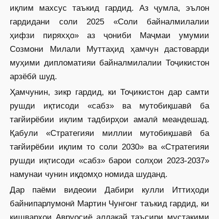
иқлим махсус таъкид гардид. Аз ҷумла, эълон
гардидани соли 2025 «Соли байналмилалии
ҳифзи пиряхҳо» аз ҷониби Маҷмаи умумии
Созмони Милали Муттаҳид ҳамчун дастоварди
муҳими дипломатияи байналмилалии Тоҷикистон
арзёбӣ шуд.
Ҳамчунин, зикр гардид, ки Тоҷикистон дар самти
рушди иқтисоди «сабз» ва мутобиқшавӣ ба
тағйирёбии иқлим тадбирҳои амалӣ меандешад.
Қабули «Стратегияи миллии мутобиқшавӣ ба
тағйирёбии иқлим то соли 2030» ва «Стратегияи
рушди иқтисоди «сабз» барои солҳои 2023-2037»
намунаи чунин иқдомҳо номида шуданд.
Дар паёми видеоии Дабири кулли Иттиҳоди
байнипарлумонӣ Мартин Чунгонг таъкид гардид, ки
кишварҳои Авруосиё аллакай таъсири мустақими