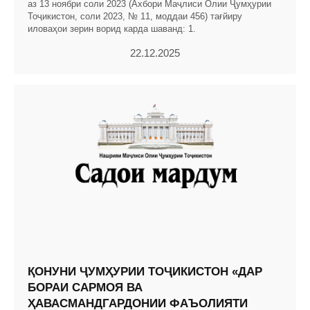
аз 13 ноябри соли 2023 (Ахбори Маҷлиси Олии Ҷумҳурии
Тоҷикистон, соли 2023, № 11, моддаи 456) тағйиру
иловаҳои зерин ворид карда шаванд: 1.
22.12.2025
ҚОНУНИ ҶУМҲУРИИ ТОҶИКИСТОН «ДАР
БОРАИ САРМОЯ ВА
ҲАВАСМАНДГАРДОНИИ ФАЪОЛИЯТИ