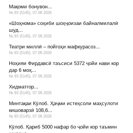
Мақоми бонувон...
№:93 (5145), 07.08.2026
«Шоҳнома» соҳиби шоҳҷоизаи байналмилалӣ
шуд...
№:93 (5145), 07.08.2026
Театри миллӣ – пойгоҳи мафкурасоз...
№:93 (5145), 07.08.2026
Ноҳияи Фирдавсӣ таъсиси 5372 ҷойи нави кор
дар 6 моҳ...
№:93 (5145), 07.08.2026
Хидматгор...
№:93 (5145), 07.08.2026
Минтақаи Кӯлоб. Ҳаҷми истеҳсоли маҳсулоти
кишоварзӣ 108,6...
№:93 (5145), 07.08.2026
Кӯлоб. Қариб 5000 нафар бо ҷойи кор таъмин