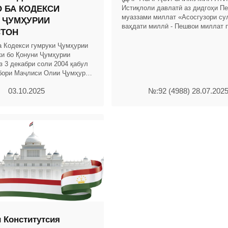
 БА КОДЕКСИ
Истиқлоли давлатӣ аз дидгоҳи П
муаззами миллат «Асосгузори су
 ҶУМҲУРИИ
ваҳдати миллӣ - Пешвои миллат 
СТОН
истиқлоли давлатиро армуғони та
намешуморад. Ба ин
а Кодекси гумруки Ҷумҳурии
ки бо Қонуни Ҷумҳурии
з 3 декабри соли 2004 қабул
бори Маҷлиси Олии Ҷумҳурии
. 2004, № 12, қ. 2, мод.703,
03.10.2025
№:92 (4988) 28.07.202
 Конститутсия