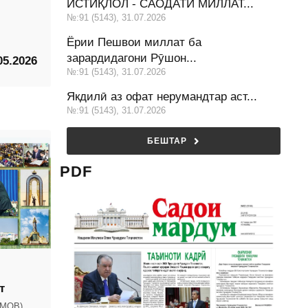
ИСТИҚЛОЛ - САОДАТИ МИЛЛАТ...
№:91 (5143), 31.07.2026
Ёрии Пешвои миллат ба
зарардидагони Рӯшон...
05.2026
№:91 (5143), 31.07.2026
Якдилӣ аз офат нерумандтар аст...
№:91 (5143), 31.07.2026
БЕШТАР
PDF
т
МОВ)