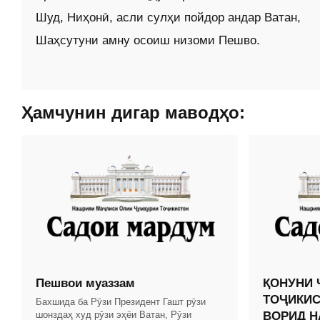
Шуд, Ниҳонӣ, асли сулҳи пойдор андар Ватан,
Шаҳсутуни амну осоиш низоми Пешво.
Ҳамчунин дигар маводҳо:
Пешвои муаззам
ҚОНУНИ 
ТОҶИКИС
Бахшида ба Рӯзи Президент Гашт рӯзи
шонздаҳ худ рӯзи эҳёи Ватан, Рӯзи
ВОРИД Н