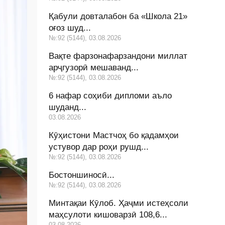
Қабули довталабон ба «Школа 21»
оғоз шуд...
№:92 (5144), 03.08.2026
Вақте фарзонафарзандони миллат
арҷгузорӣ мешаванд...
№:92 (5144), 03.08.2026
6 нафар соҳиби дипломи аъло
шуданд...
03.08.2026
Кӯҳистони Мастчоҳ бо қадамҳои
устувор дар роҳи рушд...
№:92 (5144), 03.08.2026
Бостоншиносӣ...
№:92 (5144), 03.08.2026
Минтақаи Кӯлоб. Ҳаҷми истеҳсоли
маҳсулоти кишоварзӣ 108,6...
03.08.2026