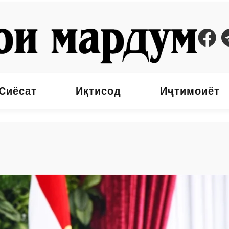
Сиёсат
Иқтисод
Иҷтимоиёт