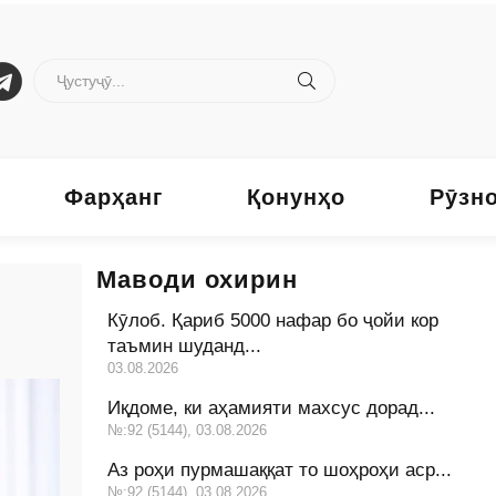
Фарҳанг
Қонунҳо
Рӯзн
Маводи охирин
Кӯлоб. Қариб 5000 нафар бо ҷойи кор
таъмин шуданд...
03.08.2026
Иқдоме, ки аҳамияти махсус дорад...
№:92 (5144), 03.08.2026
Аз роҳи пурмашаққат то шоҳроҳи аср...
№:92 (5144), 03.08.2026