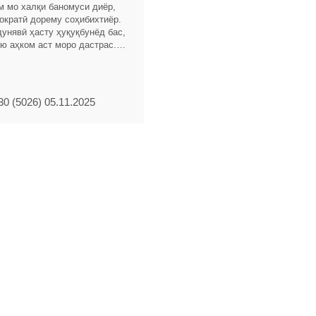
м мо халқи баномуси диёр,
ократӣ дорему соҳибихтиёр.
унявӣ ҳасту ҳуқуқбунёд бас,
ю аҳком аст моро дастрас.
ҳо поянда андар марзи мо,
0 (5026) 05.11.2025