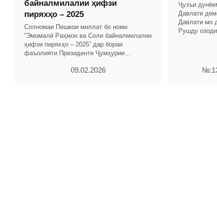
байналмилалии ҳифзи
Ҷузъи дунёе
пиряхҳо – 2025
Давлати дем
Давлати мо д
Солномаи Пешвои миллат бо номи
Рушду озоди
“Эмомалӣ Раҳмон ва Соли байналмилалии
Дӯстии халқ
ҳифзи пиряхҳо – 2025” дар бораи
Ҳаст
фаъолияти Президенти Ҷумҳурии
Тоҷикистон ва Ҳукумати кишвар бо
09.02.2026
№:13
таҳлили рушди иқтисоди миллӣ омода