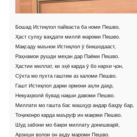
Бошад Истиқлол пайваста ба номи Пешво,
Ҳаст сулҳу ваҳдати миллӣ мароми Пешво.
Мақсаду маънои Истиқлол ӯ бикшодааст,
Раҳнамои рушди меҳан дар Паёми Пешво.
Ҳастии миллат, ки эҳё карда ӯ бо нархи ҷон,
Сӯхта мо пухта гаштем аз каломи Пешво.
Гашт Истиқлол дарки ормони аҳли даҳр,
Некуаҳволӣ бувад нақши давоми Пешво.
Миллати мо гашта бас машҳур андар баҳру бар,
Тоҷиконро карда маъруф ин мақоми Пешво.
Шуд забони мо бақои миллату донишварӣ,
Арзиши волои он аҳду мароми Пешво.