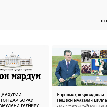
10.
ҶУМҲУРИИ
Корномаҳои ҷовидонаи
ТОН ДАР БОРАИ
Пешвои муаззами милла
АМУДАНИ ТАҒЙИРУ
(ДАР АСАРҲОИ САЙМУМИН ЯТИ