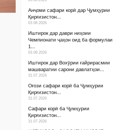
Анҷоми сафари корӣ дар Ҷумҳурии
Қирғизистон...
03.08.2026
Иштирок дар даври ниҳоии
Чемпионати ҷаҳон оид ба формулаи
1...
03.08.2026
Иштирок дар Вохӯрии ғайрирасмии
машваратии сарони давлатҳои...
31.07.2026
Оғози сафари корӣ ба Ҷумҳурии
Қирғизистон...
31.07.2026
Сафари корӣ ба Ҷумҳурии
Қирғизистон...
31.07.2026