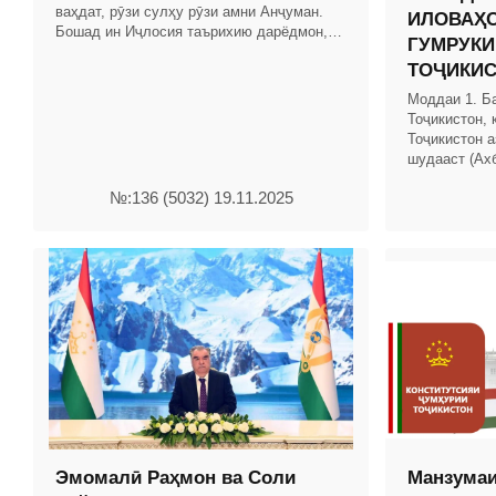
ваҳдат, рӯзи сулҳу рӯзи амни Анҷуман.
ИЛОВАҲО
Бошад ин Иҷлосия таърихию дарёдмон,
ГУМРУКИ
Насли баъд онро биомӯзад ба ҳар гуна
ТОҶИКИ
забон. Будану
Моддаи 1. Б
Тоҷикистон, 
Тоҷикистон а
шудааст (Ах
Тоҷикистон, с
№:136 (5032) 19.11.2025
мод.
Эмомалӣ Раҳмон ва Соли
Манзумаи