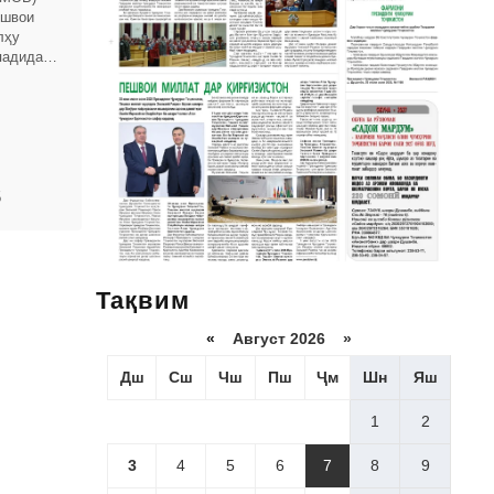
ешвои
лҳу
падидаи
қдир
5
Тақвим
«
Август 2026 »
Дш
Сш
Чш
Пш
Ҷм
Шн
Яш
1
2
3
4
5
6
7
8
9