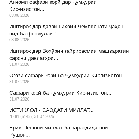
Анҷоми сафари корӣ дар Ҷумҳурии
Қирғизистон...
03.08.2026
Иштирок дар даври ниҳоии Чемпионати ҷаҳон
оид ба формулаи 1...
03.08.2026
Иштирок дар Вохӯрии ғайрирасмии машваратии
сарони давлатҳои...
31.07.2026
Оғози сафари корӣ ба Ҷумҳурии Қирғизистон...
31.07.2026
Сафари корӣ ба Ҷумҳурии Қирғизистон...
31.07.2026
ИСТИҚЛОЛ - САОДАТИ МИЛЛАТ...
№:91 (5143), 31.07.2026
Ёрии Пешвои миллат ба зарардидагони
Рӯшон...