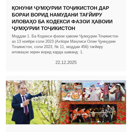
ҚОНУНИ ҶУМҲУРИИ ТОҶИКИСТОН ДАР
БОРАИ ВОРИД НАМУДАНИ ТАҒЙИРУ
ИЛОВАҲО БА КОДЕКСИ ФАЗОИ ҲАВОИИ
ҶУМҲУРИИ ТОҶИКИСТОН
Моддаи 1. Ба Кодекси фазои ҳавоии Ҷумҳурии Тоҷикистон
аз 13 ноябри соли 2023 (Ахбори Маҷлиси Олии Ҷумҳурии
Тоҷикистон, соли 2023, № 11, моддаи 456) тағйиру
иловаҳои зерин ворид карда шаванд: 1.
22.12.2025