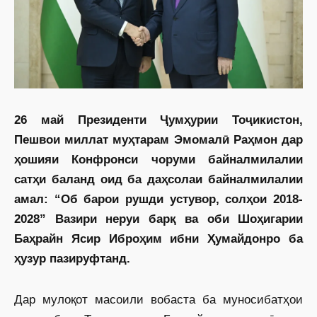
26 май Президенти Ҷумҳурии Тоҷикистон,
Пешвои миллат муҳтарам Эмомалӣ Раҳмон дар
ҳошияи Конфронси чоруми байналмилалии
сатҳи баланд оид ба даҳсолаи байналмилалии
амал: “Об барои рушди устувор, солҳои 2018-
2028” Вазири неруи барқ ва оби Шоҳигарии
Баҳрайн Ясир Иброҳим ибни Ҳумайдонро ба
ҳузур пазируфтанд.
Дар мулоқот масоили вобаста ба муносибатҳои