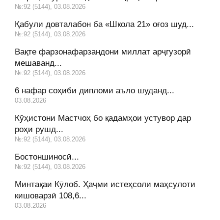
№:92 (5144), 03.08.2026
Қабули довталабон ба «Школа 21» оғоз шуд...
№:92 (5144), 03.08.2026
Вақте фарзонафарзандони миллат арҷгузорӣ
мешаванд...
№:92 (5144), 03.08.2026
6 нафар соҳиби дипломи аъло шуданд...
03.08.2026
Кӯҳистони Мастчоҳ бо қадамҳои устувор дар
роҳи рушд...
№:92 (5144), 03.08.2026
Бостоншиносӣ...
№:92 (5144), 03.08.2026
Минтақаи Кӯлоб. Ҳаҷми истеҳсоли маҳсулоти
кишоварзӣ 108,6...
03.08.2026