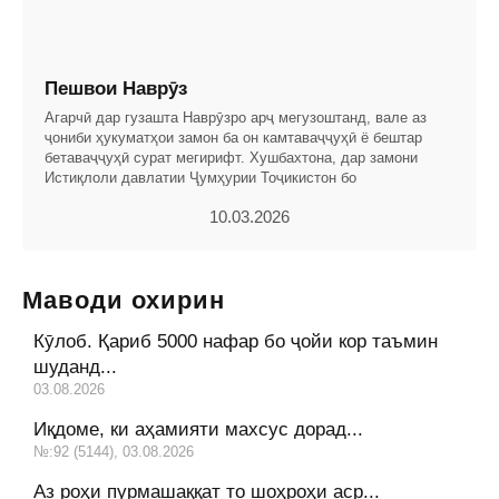
Пешвои Наврӯз
Агарчӣ дар гузашта Наврӯзро арҷ мегузоштанд, вале аз
ҷониби ҳукуматҳои замон ба он камтаваҷҷуҳӣ ё бештар
бетаваҷҷуҳӣ сурат мегирифт. Хушбахтона, дар замони
Истиқлоли давлатии Ҷумҳурии Тоҷикистон бо
10.03.2026
Маводи охирин
Кӯлоб. Қариб 5000 нафар бо ҷойи кор таъмин
шуданд...
03.08.2026
Иқдоме, ки аҳамияти махсус дорад...
№:92 (5144), 03.08.2026
Аз роҳи пурмашаққат то шоҳроҳи аср...