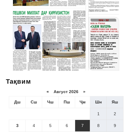
Тақвим
«
Август 2026 »
Дш
Сш
Чш
Пш
Ҷм
Шн
Яш
1
2
3
4
5
6
7
8
9