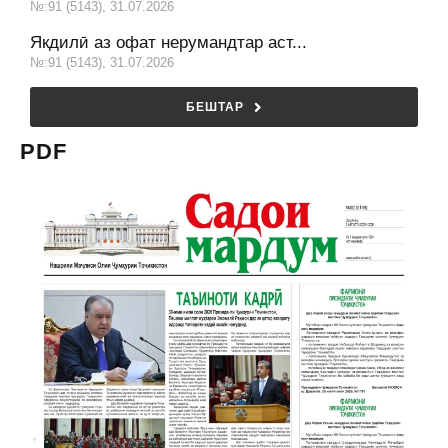
№:91 (5143), 31.07.2026
Якдилӣ аз офат нерумандтар аст...
№:91 (5143), 31.07.2026
БЕШТАР
PDF