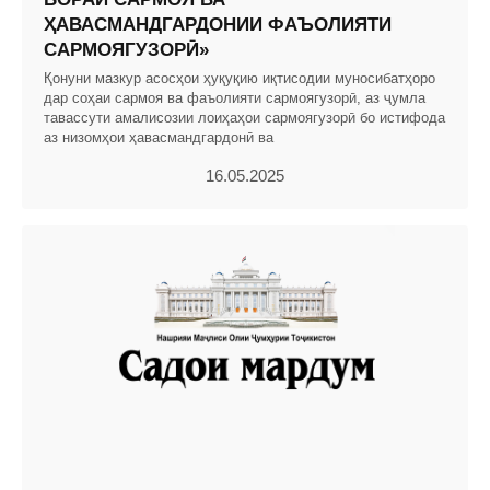
ҲАВАСМАНДГАРДОНИИ ФАЪОЛИЯТИ
САРМОЯГУЗОРӢ»
Қонуни мазкур асосҳои ҳуқуқию иқтисодии муносибатҳоро
дар соҳаи сармоя ва фаъолияти сармоягузорӣ, аз ҷумла
тавассути амалисозии лоиҳаҳои сармоягузорӣ бо истифода
аз низомҳои ҳавасмандгардонӣ ва
16.05.2025