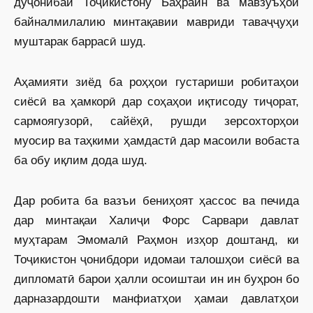
дуҷонибаи Тоҷикистону Баҳрайн ва мавзӯъҳои
байналмилалию минтақавии мавриди таваҷҷуҳи
муштарак баррасӣ шуд.
Аҳамияти зиёд ба роҳҳои густариши робитаҳои
сиёсӣ ва ҳамкорӣ дар соҳаҳои иқтисоду тиҷорат,
сармоягузорӣ, сайёҳӣ, рушди зерсохторҳои
муосир ва таҳкими ҳамдастӣ дар масоили вобаста
ба обу иқлим дода шуд.
Дар робита ба вазъи бениҳоят ҳассос ва печида
дар минтақаи Халиҷи Форс Сарвари давлат
муҳтарам Эмомалӣ Раҳмон изҳор доштанд, ки
Тоҷикистон ҷонибдори идомаи талошҳои сиёсӣ ва
дипломатӣ барои ҳалли осоиштаи ин ин буҳрон бо
дарназардошти манфиатҳои ҳамаи давлатҳои