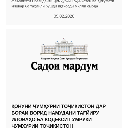
фаъолияти Президенти Ҷумҳурии Тоҷикистон ва Ҳукумати
кишвар бо таҳлили рушди иқтисоди миллӣ омода
09.02.2026
ҚОНУНИ ҶУМҲУРИИ ТОҶИКИСТОН ДАР
БОРАИ ВОРИД НАМУДАНИ ТАҒЙИРУ
ИЛОВАҲО БА КОДЕКСИ ГУМРУКИ
ҶУМҲУРИИ ТОҶИКИСТОН