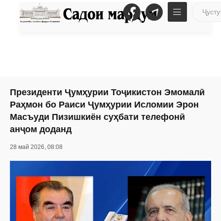
Президенти Ҷумҳурии Тоҷикистон Эмомалӣ
Раҳмон бо Раиси Ҷумҳурии Исломии Эрон
Масъуди Пизишкиён суҳбати телефонӣ
анҷом доданд
28 май 2026, 08:08