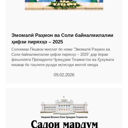
Эмомалӣ Раҳмон ва Соли байналмилалии
ҳифзи пиряхҳо – 2025
Солномаи Пешвои миллат бо номи “Эмомалӣ Раҳмон ва
Соли байналмилалии ҳифзи пиряхҳо – 2025” дар бораи
фаъолияти Президенти Ҷумҳурии Тоҷикистон ва Ҳукумати
кишвар бо таҳлили рушди иқтисоди миллӣ омода
09.02.2026