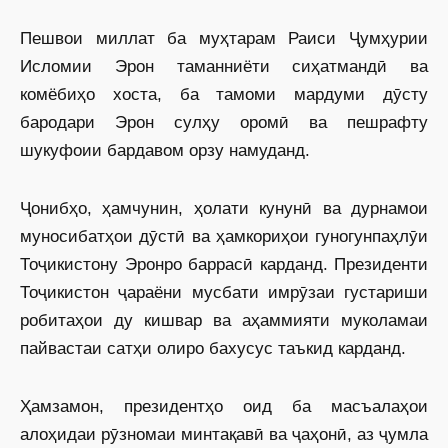
Пешвои миллат ба муҳтарам Раиси Ҷумҳурии
Исломии Эрон таманниёти сиҳатмандӣ ва
комёбиҳо хоста, ба тамоми мардуми дӯсту
бародари Эрон сулҳу оромӣ ва пешрафту
шукуфоии бардавом орзу намуданд.
Ҷонибҳо, ҳамчунин, ҳолати кунунӣ ва дурнамои
муносибатҳои дӯстӣ ва ҳамкориҳои гуногунпаҳлӯи
Тоҷикистону Эронро баррасӣ карданд. Президенти
Тоҷикистон ҷараёни мусбати имрӯзаи густариши
робитаҳои ду кишвар ва аҳаммияти муколамаи
пайвастаи сатҳи олиро бахусус таъкид карданд.
Ҳамзамон, президентҳо оид ба масъалаҳои
алоҳидаи рӯзномаи минтақавӣ ва ҷаҳонӣ, аз ҷумла