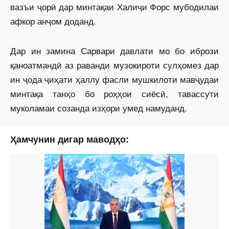
вазъи ҷорӣ дар минтақаи Халиҷи Форс мубодилаи
афкор анҷом доданд.
Дар ин замина Сарвари давлати мо бо ибрози
қаноатмандӣ аз раванди музокироти сулҳомез дар
ин ҷода ҷиҳати ҳаллу фасли мушкилоти мавҷудаи
минтақа танҳо бо роҳҳои сиёсӣ, тавассути
муколамаи созанда изҳори умед намуданд.
Ҳамчунин дигар маводҳо: