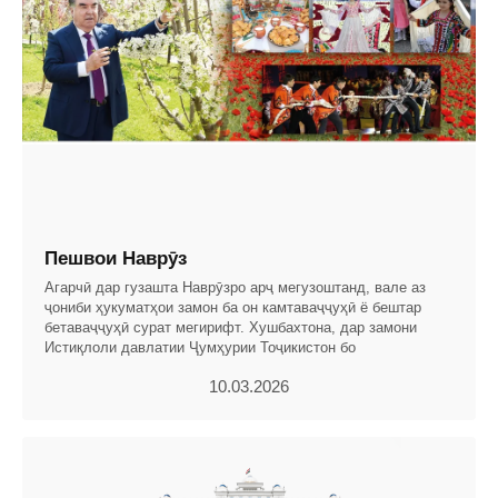
Пешвои Наврӯз
Агарчӣ дар гузашта Наврӯзро арҷ мегузоштанд, вале аз
ҷониби ҳукуматҳои замон ба он камтаваҷҷуҳӣ ё бештар
бетаваҷҷуҳӣ сурат мегирифт. Хушбахтона, дар замони
Истиқлоли давлатии Ҷумҳурии Тоҷикистон бо
10.03.2026