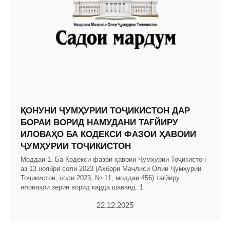
ҚОНУНИ ҶУМҲУРИИ ТОҶИКИСТОН ДАР
БОРАИ ВОРИД НАМУДАНИ ТАҒЙИРУ
ИЛОВАҲО БА КОДЕКСИ ФАЗОИ ҲАВОИИ
ҶУМҲУРИИ ТОҶИКИСТОН
Моддаи 1. Ба Кодекси фазои ҳавоии Ҷумҳурии Тоҷикистон
аз 13 ноябри соли 2023 (Ахбори Маҷлиси Олии Ҷумҳурии
Тоҷикистон, соли 2023, № 11, моддаи 456) тағйиру
иловаҳои зерин ворид карда шаванд: 1.
22.12.2025