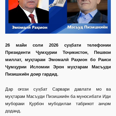
26 майи соли 2026 суҳбати телефонии
Президенти Ҷумҳурии Тоҷикистон, Пешвои
миллат, муҳтарам Эмомалӣ Раҳмон бо Раиси
Ҷумҳурии Исломии Эрон муҳтарам Масъуди
Пизишкиён доир гардид.
Дар оғози суҳбат Сарвари давлати мо ва
муҳтарам Масъуди Пизишкиён ба муносибати Иди
мубораки Қурбон мубодилаи табрикот анҷом
доданд.