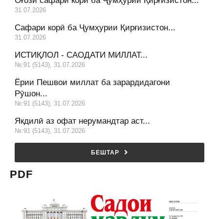
Оғози сафари корӣ ба Ҷумҳурии Қирғизистон...
31.07.2026
Сафари корӣ ба Ҷумҳурии Қирғизистон...
31.07.2026
ИСТИҚЛОЛ - САОДАТИ МИЛЛАТ...
№:91 (5143), 31.07.2026
Ёрии Пешвои миллат ба зарардидагони
Рӯшон...
№:91 (5143), 31.07.2026
Якдилӣ аз офат нерумандтар аст...
№:91 (5143), 31.07.2026
БЕШТАР
PDF