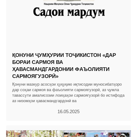
ҚОНУНИ ҶУМҲУРИИ ТОҶИКИСТОН «ДАР
БОРАИ САРМОЯ ВА
ҲАВАСМАНДГАРДОНИИ ФАЪОЛИЯТИ
САРМОЯГУЗОРӢ»
Қонуни мазкур асосҳои ҳуқуқию иқтисодии муносибатҳоро
дар соҳаи сармоя ва фаъолияти сармоягузорӣ, аз ҷумла
тавассути амалисозии лоиҳаҳои сармоягузорӣ бо истифода
аз низомҳои ҳавасмандгардонӣ ва
16.05.2025