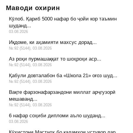
Маводи охирин
Кӯлоб. Қариб 5000 нафар бо ҷойи кор таъмин
шуданд...
03.08.2026
Иқдоме, ки аҳамияти махсус дорад...
№:92 (5144), 03.08.2026
Аз роҳи пурмашаққат то шоҳроҳи аср...
№:92 (5144), 03.08.2026
Қабули довталабон ба «Школа 21» оғоз шуд...
№:92 (5144), 03.08.2026
Вақте фарзонафарзандони миллат арҷгузорӣ
мешаванд...
№:92 (5144), 03.08.2026
6 нафар соҳиби дипломи аъло шуданд...
03.08.2026
Кӯҳистони Мастчоҳ бо қадамҳои устувор дар