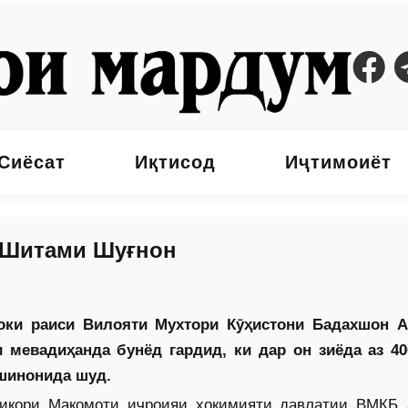
Сиёсат
Иқтисод
Иҷтимоиёт
и Шитами Шуғнон
оки раиси Вилояти Мухтори Кӯҳистони Бадахшон 
и мевадиҳанда бунёд гардид, ки дар он зиёда аз 40
 шинонида шуд.
бтикори Мақомоти иҷроияи ҳокимияти давлатии ВМКБ 