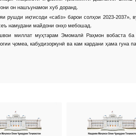
тони он нашъунамои хуб доранд.
яи рушди иқтисоди «сабз» барои солҳои 2023-2037», 
асеъ намудани майдони онҳо мебошад.
ешвои миллат муҳтарам Эмомалӣ Раҳмон вобаста ба
гии ҷомеа, кабудизоркунӣ ва кам кардани ҳама гуна п