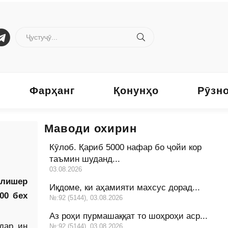
Фарҳанг
Қонунҳо
Рӯзн
Маводи охирин
Кӯлоб. Қариб 5000 нафар бо ҷойи кор
таъмин шуданд...
03.08.2026
Алишер
Иқдоме, ки аҳамияти махсус дорад...
00 бех
№:92 (5144), 03.08.2026
Аз роҳи пурмашаққат то шоҳроҳи аср...
дар ин
№:92 (5144), 03.08.2026