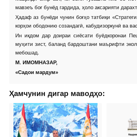
мавзеъ боғ бунёд гардида, ҳоло аксарияти дарах
Ҳадаф аз бунёди чунин боғҳо татбиқи «Стратеги
корҳои ободонию созандагӣ, кабудизоркунӣ ва в
Ин иқдом дар доираи сиёсати буёдкоронаи П
муҳити зист, баланд бардоштани маърифти эколо
мебошад.
М. ИМОМНАЗАР,
«Садои мардум»
Ҳамчунин дигар маводҳо: