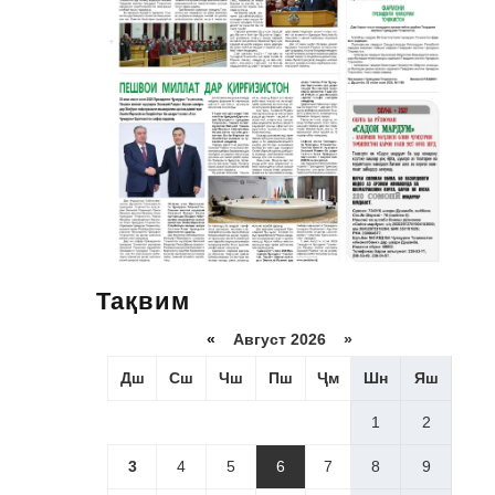
Тақвим
«
Август 2026 »
Дш
Сш
Чш
Пш
Ҷм
Шн
Яш
1
2
3
4
5
6
7
8
9