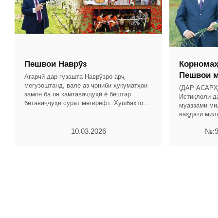
Пешвои Наврӯз
Корномаҳ
Пешвои м
Агарчӣ дар гузашта Наврӯзро арҷ
мегузоштанд, вале аз ҷониби ҳукуматҳои
(ДАР АСАР
замон ба он камтаваҷҷуҳӣ ё бештар
Истиқлоли д
бетаваҷҷуҳӣ сурат мегирифт. Хушбахтона,
муаззами ми
дар замони Истиқлоли давлатии Ҷумҳурии
ваҳдати мил
Тоҷикистон бо
истиқлоли д
10.03.2026
№:9
намешуморад