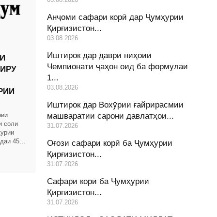
Анҷоми сафари корӣ дар Ҷумҳурии
Қирғизистон...
03.08.2026
Иштирок дар даври ниҳоии
И
Чемпионати ҷаҳон оид ба формулаи
ЙИРУ
1...
03.08.2026
РИИ
Иштирок дар Вохӯрии ғайрирасмии
оии
машваратии сарони давлатҳои...
и соли
31.07.2026
ҳурии
даи 456)
Оғози сафари корӣ ба Ҷумҳурии
рда
Қирғизистон...
31.07.2026
Сафари корӣ ба Ҷумҳурии
Қирғизистон...
31.07.2026