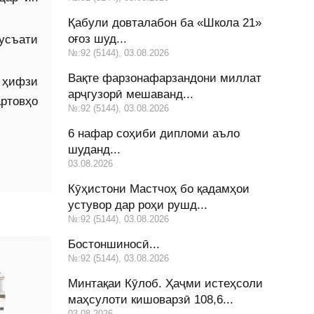
Қабули довталабон ба «Школа 21»
оғоз шуд...
вусъати
№:92 (5144), 03.08.2026
Вақте фарзонафарзандони миллат
 ҳифзи
арҷгузорӣ мешаванд...
артовҳо
№:92 (5144), 03.08.2026
6 нафар соҳиби дипломи аъло
шуданд...
03.08.2026
Кӯҳистони Мастчоҳ бо қадамҳои
устувор дар роҳи рушд...
№:92 (5144), 03.08.2026
Бостоншиносӣ...
№:92 (5144), 03.08.2026
Минтақаи Кӯлоб. Ҳаҷми истеҳсоли
маҳсулоти кишоварзӣ 108,6...
03.08.2026