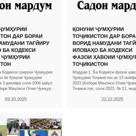
ҶУМҲУРИИ
ҚОНУНИ ҶУМҲУРИИ
ТОН ДАР БОРАИ
ТОҶИКИСТОН ДАР БОРА
АМУДАНИ ТАҒЙИРУ
ВОРИД НАМУДАНИ ТАҒ
 БА КОДЕКСИ
ИЛОВАҲО БА КОДЕКСИ
 ҶУМҲУРИИ
ФАЗОИ ҲАВОИИ ҶУМҲУ
СТОН
ТОҶИКИСТОН
а Кодекси гумруки Ҷумҳурии
Моддаи 1. Ба Кодекси фазои ҳав
ки бо Қонуни Ҷумҳурии
Ҷумҳурии Тоҷикистон аз 13 ноябр
з 3 декабри соли 2004 қабул
2023 (Ахбори Маҷлиси Олии Ҷум
бори Маҷлиси Олии Ҷумҳурии
Тоҷикистон, соли 2023, № 11, мод
. 2004, № 12, қ. 2, мод.703,
тағйиру иловаҳои зерин ворид ка
03.10.2025
22.12.2025
шаванд: 1.