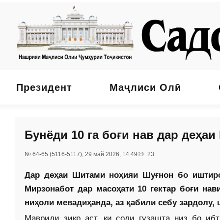
Президент
Маҷлиси Олӣ
Бунёди 10 га боғи нав дар деҳа
№:64-65 (5116-5117), 29 май 2026, 14:49
23
Дар деҳаи Шитами ноҳияи Шуғнон бо иштир
Мирзонабот дар масоҳати 10 гектар боғи нав
ниҳоли мевадиҳанда, аз қабили себу зардолу,
Мавриди зикр аст, ки соли гузашта низ бо и