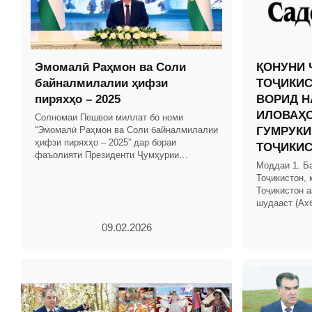
Эмомалӣ Раҳмон ва Соли
ҚОНУНИ 
байналмилалии ҳифзи
ТОҶИКИС
пиряхҳо – 2025
ВОРИД Н
ИЛОВАҲО
Солномаи Пешвои миллат бо номи
“Эмомалӣ Раҳмон ва Соли байналмилалии
ГУМРУКИ
ҳифзи пиряхҳо – 2025” дар бораи
ТОҶИКИ
фаъолияти Президенти Ҷумҳурии
Моддаи 1. Б
Тоҷикистон ва Ҳукумати кишвар бо
Тоҷикистон, 
таҳлили рушди иқтисоди миллӣ омода
Тоҷикистон а
шудааст (Ах
Тоҷикистон, с
09.02.2026
мод.