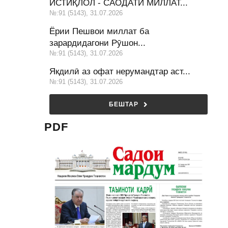
ИСТИҚЛОЛ - САОДАТИ МИЛЛАТ...
№:91 (5143), 31.07.2026
Ёрии Пешвои миллат ба
зарардидагони Рӯшон...
№:91 (5143), 31.07.2026
Якдилӣ аз офат нерумандтар аст...
№:91 (5143), 31.07.2026
БЕШТАР
PDF