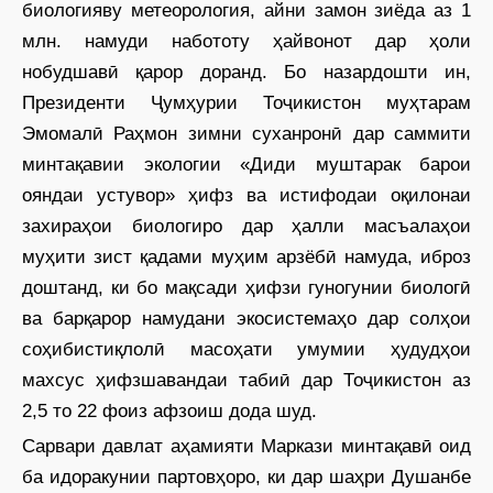
биологияву метеорология, айни замон зиёда аз 1
млн. намуди набототу ҳайвонот дар ҳоли
нобудшавӣ қарор доранд. Бо назардошти ин,
Президенти Ҷумҳурии Тоҷикистон муҳтарам
Эмомалӣ ­Раҳмон зимни суханронӣ дар саммити
минтақавии экологии «Диди муштарак барои
ояндаи устувор» ҳифз ва истифодаи оқилонаи
захираҳои биологиро дар ҳалли масъалаҳои
муҳити зист қадами муҳим арзёбӣ намуда, иброз
доштанд, ки бо мақсади ҳифзи гуногунии биологӣ
ва барқарор намудани экосис­темаҳо дар солҳои
соҳибис­тиқлолӣ масоҳати умумии ҳудудҳои
махсус ҳифзшавандаи табиӣ дар Тоҷикистон аз
2,5 то 22 фоиз афзоиш дода шуд.
Сарвари давлат аҳамияти Маркази минтақавӣ оид
ба идоракунии партовҳоро, ки дар шаҳри Душанбе