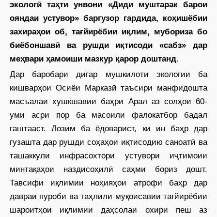
экологӣ таҳти унвони «Диди муштарак барои
ояндаи устувор» баргузор гардида, коҳишёбии
захираҳои об, тағйирёбии иқлим, мубориза бо
биёбоншавӣ ва рушди иқтисоди «сабз» дар
меҳвари ҳамоиши мазкур қарор доштанд.
Дар баробари дигар мушкилоти экологии ба
кишварҳои Осиёи Марказӣ таъсири манфидошта
масъалаи хушкшавии баҳри Арал аз солҳои 60-
уми асри пор ба масоили фалокатбор бадал
гаштааст. Лозим ба ёдоварист, ки ин баҳр дар
гузашта дар рушди соҳаҳои иқтисодию саноатӣ ва
ташаккули инфрасохтори устувори иҷтимоии
минтақаҳои наздисоҳилӣ саҳми бориз дошт.
Тавсифи иқлимии ноҳияҳои атрофи баҳр дар
давраи пуробӣ ва таҳлили муқоисавии тағйир­ёбии
шароитҳои иқлимии даҳсолаи охири пеш аз