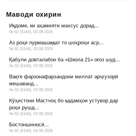
Маводи охирин
Иқдоме, ки аҳамияти махсус дорад...
№:92 (5144), 03.08.2026
Аз роҳи пурмашаққат то шоҳроҳи аср...
№:92 (5144), 03.08.2026
Қабули довталабон ба «Школа 21» оғоз шуд...
№:92 (5144), 03.08.2026
Вақте фарзонафарзандони миллат арҷгузорӣ
мешаванд...
№:92 (5144), 03.08.2026
Кӯҳистони Мастчоҳ бо қадамҳои устувор дар
роҳи рушд...
№:92 (5144), 03.08.2026
Бостоншиносӣ...
№:92 (5144), 03.08.2026