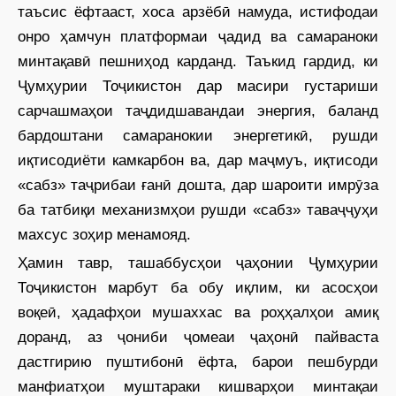
таъсис ёфтааст, хоса арзёбӣ намуда, истифодаи
онро ҳамчун платформаи ҷадид ва самараноки
минтақавӣ пешниҳод карданд. Таъкид гардид, ки
Ҷумҳурии Тоҷикистон дар масири густариши
сарчашмаҳои таҷдидшавандаи энергия, баланд
бардоштани самаранокии энергетикӣ, рушди
иқтисодиёти камкарбон ва, дар маҷмуъ, иқтисоди
«сабз» таҷрибаи ғанӣ дошта, дар шароити имрӯза
ба татбиқи механизмҳои рушди «сабз» таваҷҷуҳи
махсус зоҳир менамояд.
Ҳамин тавр, ташаббусҳои ҷаҳонии Ҷумҳурии
Тоҷикистон марбут ба обу иқлим, ки асосҳои
воқеӣ, ҳадафҳои мушаххас ва роҳҳалҳои амиқ
доранд, аз ҷониби ҷомеаи ҷаҳонӣ пайваста
дастгирию пуштибонӣ ёфта, барои пешбурди
манфиатҳои муштараки кишварҳои минтақаи