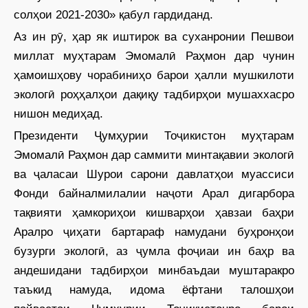
солҳои 2021-2030» қабул гардиданд.
Аз ин рӯ, ҳар як иштирок ва суханронии Пешвои
миллат муҳтарам ­Эмомалӣ Раҳмон дар чунин
ҳамоишҳову чорабиниҳо барои ҳалли мушкилоти
экологӣ роҳҳалҳои дақиқу тадбирҳои мушаххасро
нишон медиҳад.
Президенти Ҷумҳурии Тоҷикис­тон муҳтарам
Эмомалӣ Раҳмон дар саммити минтақавии экологӣ
ва ҷаласаи Шурои сарони давлатҳои муассиси
Фонди байналмилалии наҷоти Арал дигарбора
тақвияти ҳамкориҳои кишварҳои ҳавзаи баҳри
Аралро ҷиҳати бартараф намудани буҳронҳои
бузурги экологӣ, аз ҷумла фоҷиаи ин баҳр ва
андешидани тадбирҳои минбаъдаи муштаракро
таъкид намуда, идома ёфтани талошҳои