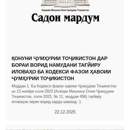
ҚОНУНИ ҶУМҲУРИИ ТОҶИКИСТОН ДАР
БОРАИ ВОРИД НАМУДАНИ ТАҒЙИРУ
ИЛОВАҲО БА КОДЕКСИ ФАЗОИ ҲАВОИИ
ҶУМҲУРИИ ТОҶИКИСТОН
Моддаи 1. Ба Кодекси фазои ҳавоии Ҷумҳурии Тоҷикистон
аз 13 ноябри соли 2023 (Ахбори Маҷлиси Олии Ҷумҳурии
Тоҷикистон, соли 2023, № 11, моддаи 456) тағйиру
иловаҳои зерин ворид карда шаванд: 1.
22.12.2025