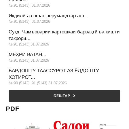
№:91 (5143), 31.07.2026
Якдилӣ аз офат нерумандтар аст...
№:91 (5143), 31.07.2026
Суғд. Ҷамъоварии картошкаи барвақтӣ ва кишти
такрорӣ...
№:91 (5143) 31.07.2026
МЕҲРИ ВАТАН...
№:91 (5143) 31.07.2026
БАРДОШТУ ТААССУРОТ АЗ ЁДДОШТУ
ХОТИРОТ...
№:90 (5142), 91 (5143) 31.07.2026
БЕШТАР
PDF