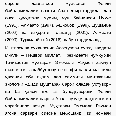
сарони давлатҳои муассиси Фонди
байналмилалии наҷоти Арал доир гардида, дар
онҳо ҳуҷҷатҳои муҳим, чун баёнияҳои Нуқус
(1995), Алмаато (1997), Ашқобод (1999), Душанбе
(2002) ва изҳороти Тошканд (2001), Алмаато
(2009), Туркманбошӣ (2018), қабул гардидаанд.
Иштирок ва суханронии Асосгузори сулҳу ваҳдати
миллӣ – Пешвои миллат, Президенти Ҷумҳурии
Тоҷикистон муҳтарам Эмомалӣ Раҳмон ҳамчун
шахсияти ташаббускору пешсафи ҳалли масоили
ҷаҳонии обу иқлим дар саммити минтақавии
экологии «Диди муштарак барои ояндаи устувор»
ва ба ҳайси яке аз бунёдгузорони Фонди
байналмилалии наҷоти Арал шукуҳу шаҳомоти ин
чорабиниро афзуд. Муҳтарам Эмомалӣ Раҳмон
ягона сарвари сиёсие мебошанд, ки ҷомеаи