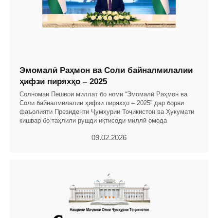
Эмомалӣ Раҳмон ва Соли байналмилалии
ҳифзи пиряхҳо – 2025
Солномаи Пешвои миллат бо номи “Эмомалӣ Раҳмон ва
Соли байналмилалии ҳифзи пиряхҳо – 2025” дар бораи
фаъолияти Президенти Ҷумҳурии Тоҷикистон ва Ҳукумати
кишвар бо таҳлили рушди иқтисоди миллӣ омода
09.02.2026