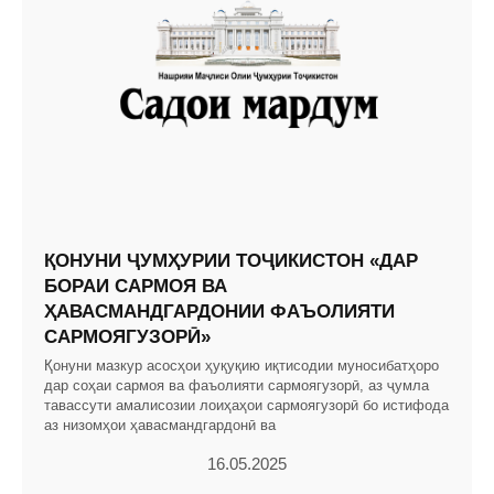
ҚОНУНИ ҶУМҲУРИИ ТОҶИКИСТОН «ДАР
БОРАИ САРМОЯ ВА
ҲАВАСМАНДГАРДОНИИ ФАЪОЛИЯТИ
САРМОЯГУЗОРӢ»
Қонуни мазкур асосҳои ҳуқуқию иқтисодии муносибатҳоро
дар соҳаи сармоя ва фаъолияти сармоягузорӣ, аз ҷумла
тавассути амалисозии лоиҳаҳои сармоягузорӣ бо истифода
аз низомҳои ҳавасмандгардонӣ ва
16.05.2025