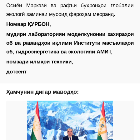
Осиёи Марказӣ ва рафъи буҳронҳои глобалии
экологӣ заминаи мусоид фароҳам меоранд.
Номвар ҚУРБОН,
мудири лабораторияи моделкунонии захираҳои
об ва равандҳои иқлими Институти масъалаҳои
об, гидроэнергетика ва экологияи АМИТ,
номзади илмҳои техникӣ,
дотсент
Ҳамчунин дигар маводҳо: