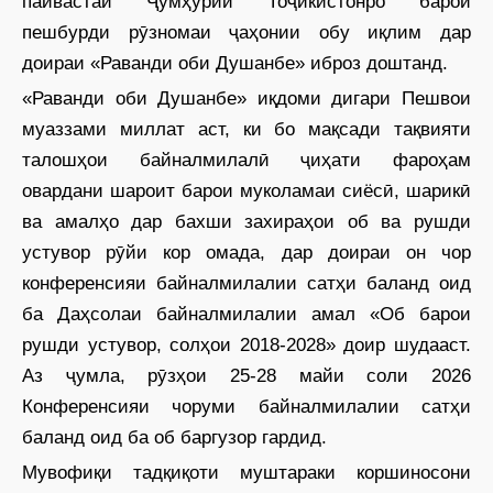
пайвастаи Ҷумҳурии Тоҷикистонро барои
пешбурди рӯзномаи ҷаҳонии обу иқлим дар
доираи «Раванди оби Душанбе» иброз доштанд.
«Раванди оби Душанбе» иқдоми дигари Пешвои
муаззами миллат аст, ки бо мақсади тақвияти
талошҳои байналмилалӣ ҷиҳати фароҳам
овардани шароит барои муколамаи сиёсӣ, шарикӣ
ва амалҳо дар бахши захираҳои об ва рушди
устувор рӯйи кор омада, дар доираи он чор
конференсияи байналмилалии сатҳи баланд оид
ба Даҳсолаи байналмилалии амал «Об барои
рушди устувор, солҳои 2018-2028» доир шудааст.
Аз ҷумла, рӯзҳои 25-28 майи соли 2026
Конференсияи чоруми байналмилалии сатҳи
баланд оид ба об баргузор гардид.
Мувофиқи тадқиқоти муштараки коршиносони