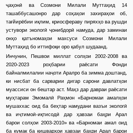
ҷаҳонӣ ва Созмони Милали Муттаҳид 14
ташаббусашонро дар соҳаҳои захираҳои об,
тағйирёбии иқлим, криосфераву пиряхҳо ва рушди
устувори экологӣ ҷонибдорӣ намуда, дар заминаи
онҳо қатъномаҳои махсуси Созмони Милали
Муттаҳид бо иттифоқи оро қабул шудаанд.
Инчунин, Пешвои миллат солҳои 2002-2008 ва
2020-2023 роҳбарии раё­сати Фонди
байналмилалии наҷоти Аралро ба зимма доштанд,
ки нисбат ба сарварии дигар сарони давлатҳои
муассиси он бештар аст. Маҳз дар давраи раёсати
муҳтарам Эмомалӣ Раҳмон «Барномаи амалҳои
мушаххас оид ба беҳтар намудани вазъи экологӣ
ва иҷтимоӣ-иқтисодӣ дар ҳавзаи баҳри Арал
барои солҳои 2003-2010» ва «Барномаи амал оид
ба кумак ба кишварҳои ҳавзаи баҳри Арал барои