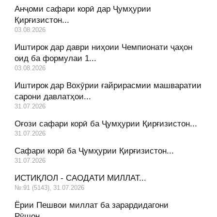
Анҷоми сафари корӣ дар Ҷумҳурии
Қирғизистон...
03.08.2026
Иштирок дар даври ниҳоии Чемпионати ҷаҳон
оид ба формулаи 1...
03.08.2026
Иштирок дар Вохӯрии ғайрирасмии машваратии
сарони давлатҳои...
31.07.2026
Оғози сафари корӣ ба Ҷумҳурии Қирғизистон...
31.07.2026
Сафари корӣ ба Ҷумҳурии Қирғизистон...
31.07.2026
ИСТИҚЛОЛ - САОДАТИ МИЛЛАТ...
№:91 (5143), 31.07.2026
Ёрии Пешвои миллат ба зарардидагони
Рӯшон...