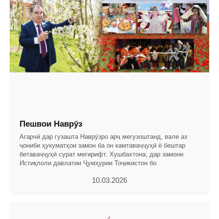
Пешвои Наврӯз
Агарчӣ дар гузашта Наврӯзро арҷ мегузоштанд, вале аз
ҷониби ҳукуматҳои замон ба он камтаваҷҷуҳӣ ё бештар
бетаваҷҷуҳӣ сурат мегирифт. Хушбахтона, дар замони
Истиқлоли давлатии Ҷумҳурии Тоҷикистон бо
10.03.2026