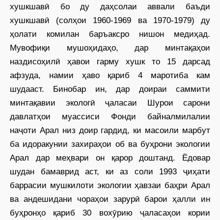
хушкшавӣ бо ду даҳсолаи аввали баъди
хушкшавӣ (солҳои 1960-1969 ва 1970-1979) ду
ҳолати комилан баръаксро нишон медиҳад.
Мувофиқи мушоҳидаҳо, дар минтақаҳои
наздисоҳилӣ ҳавои гарму хушк то 15 дарсад
афзуда, намии ҳаво қариб 4 маротиба кам
шудааст. Бинобар ин, дар доираи саммити
минтақавии экологӣ ҷаласаи Шурои сарони
давлатҳои муассиси Фонди байналмилалии
наҷоти Арал низ доир гардид, ки масоили марбут
ба идоракунии захираҳои об ва буҳрони экологии
Арал дар меҳвари он қарор доштанд. Ёдовар
шудан бамаврид аст, ки аз соли 1993 ҷиҳати
баррасии мушкилоти экологии ҳавзаи баҳри Арал
ва андешидани чораҳои зарурӣ барои ҳалли ин
буҳронҳо қариб 30 вохӯрию ҷаласаҳои кории