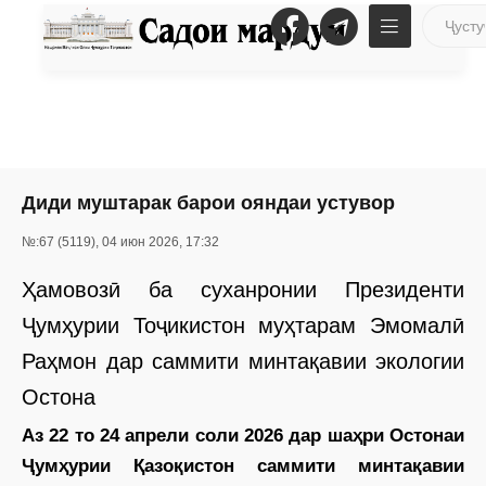
Диди муштарак барои ояндаи устувор
№:67 (5119), 04 июн 2026, 17:32
Ҳамовозӣ ба суханронии Президенти
Ҷумҳурии Тоҷикистон муҳтарам Эмомалӣ
Раҳмон дар саммити минтақавии экологии
Остона
Аз 22 то 24 апрели соли 2026 дар шаҳри Остонаи
Ҷумҳурии Қазоқистон саммити минтақавии