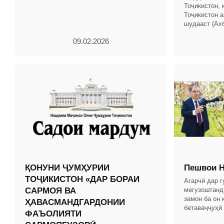
Тоҷикистон, 
таҳлили рушди иқтисоди миллӣ омода
Тоҷикистон а
шудааст (Ах
Тоҷикистон, с
09.02.2026
мод.
ҚОНУНИ ҶУМҲУРИИ
Пешвои Н
ТОҶИКИСТОН «ДАР БОРАИ
Агарчӣ дар 
САРМОЯ ВА
мегузоштанд
замон ба он 
ҲАВАСМАНДГАРДОНИИ
бетаваҷҷуҳӣ
ФАЪОЛИЯТИ
дар замони 