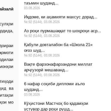
таъмин шуданд...
03.08.2026
айзалӣ
Иқдоме, ки аҳамияти махсус дорад...
№:92 (5144), 03.08.2026
сулҳои
рдида,
Аз роҳи пурмашаққат то шоҳроҳи аср...
№:92 (5144), 03.08.2026
Қабули довталабон ба «Школа 21»
 доираи
оғоз шуд...
қомоти
№:92 (5144), 03.08.2026
одилаи
Вақте фарзонафарзандони миллат
монҳои
арҷгузорӣ мешаванд...
№:92 (5144), 03.08.2026
тиҳоди
6 нафар соҳиби дипломи аъло
ҳид ва
шуданд...
03.08.2026
итаҳои
ҳои мо
Кӯҳистони Мастчоҳ бо қадамҳои
устувор дар роҳи рушд...