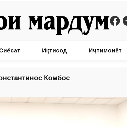
Сиёсат
Иқтисод
Иҷтимоиёт
онстантинос Комбос