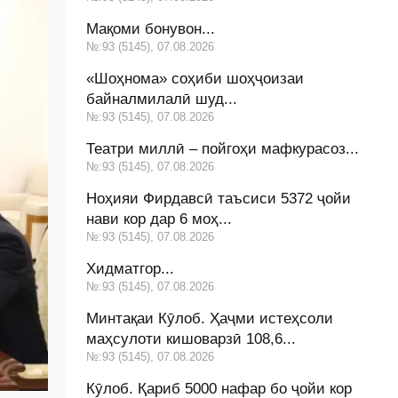
Мақоми бонувон...
№:93 (5145), 07.08.2026
«Шоҳнома» соҳиби шоҳҷоизаи
байналмилалӣ шуд...
№:93 (5145), 07.08.2026
Театри миллӣ – пойгоҳи мафкурасоз...
№:93 (5145), 07.08.2026
Ноҳияи Фирдавсӣ таъсиси 5372 ҷойи
нави кор дар 6 моҳ...
№:93 (5145), 07.08.2026
Хидматгор...
№:93 (5145), 07.08.2026
Минтақаи Кӯлоб. Ҳаҷми истеҳсоли
маҳсулоти кишоварзӣ 108,6...
№:93 (5145), 07.08.2026
Кӯлоб. Қариб 5000 нафар бо ҷойи кор