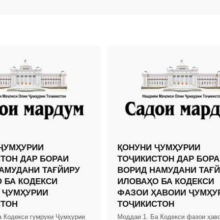
ҶУМҲУРИИ
ҚОНУНИ ҶУМҲУРИИ
ТОН ДАР БОРАИ
ТОҶИКИСТОН ДАР БОРА
АМУДАНИ ТАҒЙИРУ
ВОРИД НАМУДАНИ ТАҒ
 БА КОДЕКСИ
ИЛОВАҲО БА КОДЕКСИ
 ҶУМҲУРИИ
ФАЗОИ ҲАВОИИ ҶУМҲУ
СТОН
ТОҶИКИСТОН
а Кодекси гумруки Ҷумҳурии
Моддаи 1. Ба Кодекси фазои ҳав