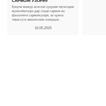
САРМОЯГУЗОРӢ»
Тоҷикистон б
Қонуни мазкур асосҳои ҳуқуқию иқтисодии
муносибатҳоро дар соҳаи сармоя ва
фаъолияти сармоягузорӣ, аз ҷумла
тавассути амалисозии лоиҳаҳои
сармоягузорӣ бо истифода аз низомҳои
16.05.2025
ҳавасмандгардонӣ ва