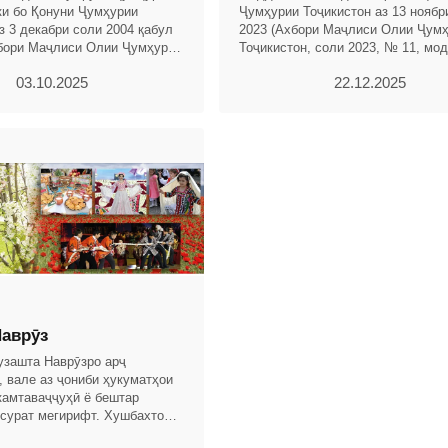
ки бо Қонуни Ҷумҳурии
Ҷумҳурии Тоҷикистон аз 13 ноябр
з 3 декабри соли 2004 қабул
2023 (Ахбори Маҷлиси Олии Ҷум
бори Маҷлиси Олии Ҷумҳурии
Тоҷикистон, соли 2023, № 11, мод
. 2004, № 12, қ. 2, мод.703,
тағйиру иловаҳои зерин ворид ка
03.10.2025
22.12.2025
шаванд: 1.
аврӯз
гузашта Наврӯзро арҷ
, вале аз ҷониби ҳукуматҳои
камтаваҷҷуҳӣ ё бештар
 сурат мегирифт. Хушбахтона,
Истиқлоли давлатии Ҷумҳурии