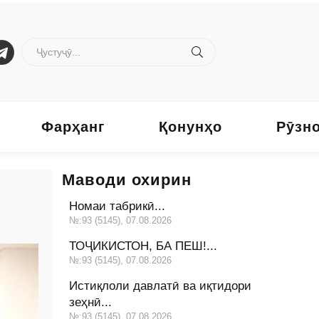
Фарҳанг
Қонунҳо
Рӯзн
Маводи охирин
Номаи табрикӣ...
№:93 (5145), 07.08.2026
ТОҶИКИСТОН, БА ПЕШ!...
№:93 (5145), 07.08.2026
Истиқлоли давлатӣ ва иқтидори
зеҳнӣ...
№:93 (5145), 07.08.2026