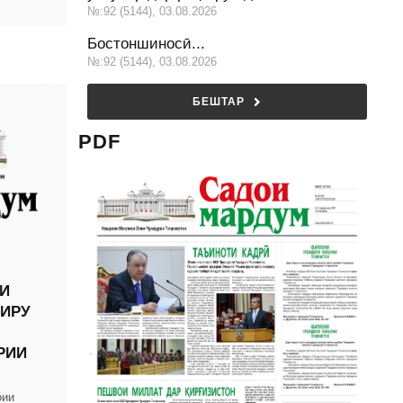
№:92 (5144), 03.08.2026
Бостоншиносӣ...
№:92 (5144), 03.08.2026
БЕШТАР
PDF
И
ЙИРУ
РИИ
оии