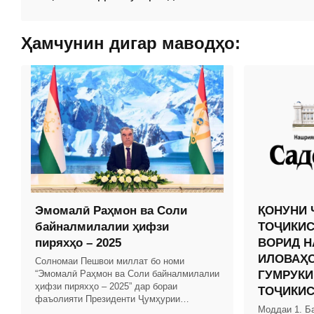
Ҳамчунин дигар маводҳо:
Эмомалӣ Раҳмон ва Соли
ҚОНУНИ 
байналмилалии ҳифзи
ТОҶИКИС
пиряхҳо – 2025
ВОРИД Н
ИЛОВАҲО
Солномаи Пешвои миллат бо номи
“Эмомалӣ Раҳмон ва Соли байналмилалии
ГУМРУКИ
ҳифзи пиряхҳо – 2025” дар бораи
ТОҶИКИ
фаъолияти Президенти Ҷумҳурии
Моддаи 1. Б
Тоҷикистон ва Ҳукумати кишвар бо