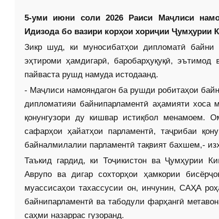
5-уми июни соли 2026 Раиси Маҷлиси нам
Идизода бо вазири корҳои хориҷии Ҷумҳурии 
Зикр шуд, ки муносибатҳои дипломатӣ байни 
эҳтироми ҳамдигарӣ, баробарҳуқуқӣ, эътимод 
пайвас­та рушд намуда истодаанд.
- Маҷлиси намояндагон ба рушди робитаҳои бай
дипломатияи байнипарламентӣ аҳамияти хоса м
қонунгузори ду кишвар истиқбол менамоем. О
сафарҳои ҳайатҳои парламентӣ, таҷрибаи қон
байналмилалии парламентӣ тақвият бахшем,- из
Таъкид гардид, ки Тоҷикистон ва Ҷумҳурии К
Аврупо ва дигар сохторҳои ҳамкории бисёрҷ
муассисаҳои тахассусии он, инчунин, САҲА роҳ
байнипарламентӣ ва табодули фарҳангӣ метавон
саҳми назаррас гузоранд.