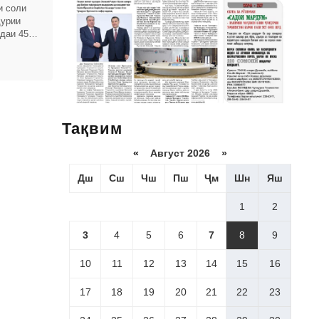
и соли
ҳурии
даи 456)
рда
Тақвим
«
Август 2026 »
Дш
Сш
Чш
Пш
Ҷм
Шн
Яш
1
2
3
4
5
6
7
8
9
10
11
12
13
14
15
16
17
18
19
20
21
22
23