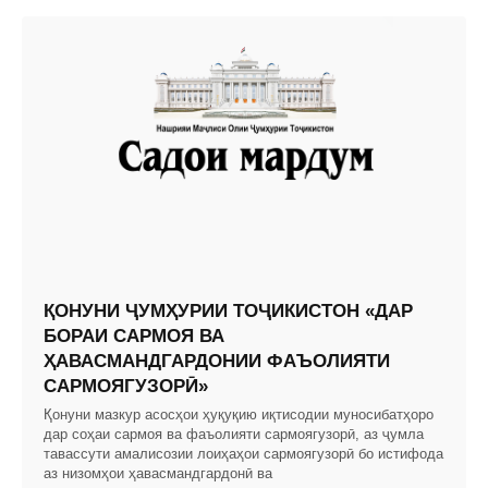
ҚОНУНИ ҶУМҲУРИИ ТОҶИКИСТОН «ДАР
БОРАИ САРМОЯ ВА
ҲАВАСМАНДГАРДОНИИ ФАЪОЛИЯТИ
САРМОЯГУЗОРӢ»
Қонуни мазкур асосҳои ҳуқуқию иқтисодии муносибатҳоро
дар соҳаи сармоя ва фаъолияти сармоягузорӣ, аз ҷумла
тавассути амалисозии лоиҳаҳои сармоягузорӣ бо истифода
аз низомҳои ҳавасмандгардонӣ ва