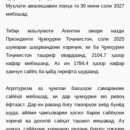
Муҳлати амалишавии лоиҳа то 30 июни соли 2027
мебошад.
Тибқи маълумоти Агентии омори назди
Президенти Ҷумҳурии Тоҷикистон, соли 2025
шумораи шаҳрвандони хориҷие, ки ба Ҷумҳурии
Тоҷикистон ташриф овардаанд, 2104,7 ҳазор
нафар мебошанд. Аз ин 1784,4 ҳазор нафар
ҳамчун сайёҳ ба қайд гирифта шудаанд.
Агротуризм аз ҷумлаи бахшҳои самараноки
сайёҳӣ мебошад, ки дар ҷумҳурии мо ривоҷ
ёфтааст. Дар ин раванд боғу токзорҳои зиёд бунёд
шуда, айёми ҷамъоварии ҳосил барои сайёҳони
хориҷӣ ва дохилӣ саёҳат ташкил мешавад. Аз
ҷумла, сайёҳони хориҷиро дидани боғоту токзори