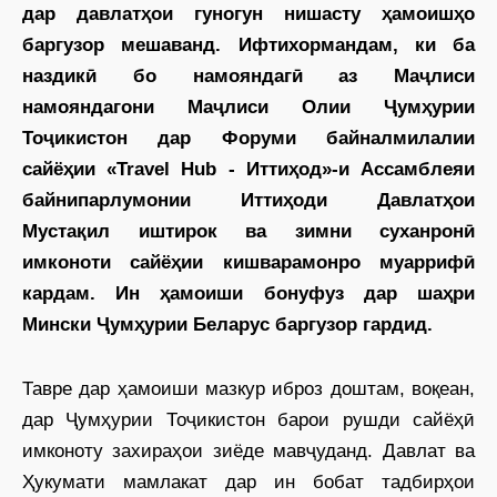
дар давлатҳои гуногун нишасту ҳамоишҳо
баргузор мешаванд. Ифтихормандам, ки ба
наздикӣ бо намояндагӣ аз Маҷлиси
намояндагони Маҷлиси Олии Ҷумҳурии
Тоҷикистон дар Форуми байналмилалии
сайёҳии «Travel Hub - Иттиҳод»-и Ассамблеяи
байнипарлумонии Иттиҳоди Давлатҳои
Мустақил иштирок ва зимни суханронӣ
имконоти сайёҳии кишварамонро муаррифӣ
кардам. Ин ҳамоиши бонуфуз дар шаҳри
Мински Ҷумҳурии Беларус баргузор гардид.
Тавре дар ҳамоиши мазкур иброз доштам, воқеан,
дар Ҷумҳурии Тоҷикистон барои рушди сайёҳӣ
имконоту захираҳои зиёде мавҷуданд. Давлат ва
Ҳукумати мамлакат дар ин бобат тадбирҳои