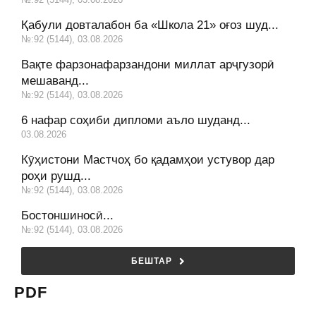
Қабули довталабон ба «Школа 21» оғоз шуд...
№:92 (5144), 03.08.2026
Вақте фарзонафарзандони миллат арҷгузорӣ
мешаванд...
№:92 (5144), 03.08.2026
6 нафар соҳиби дипломи аъло шуданд...
03.08.2026
Кӯҳистони Мастчоҳ бо қадамҳои устувор дар
роҳи рушд...
№:92 (5144), 03.08.2026
Бостоншиносӣ...
№:92 (5144), 03.08.2026
БЕШТАР
PDF