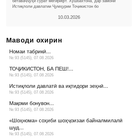
бетаваҷҷуҳӣ сурат мегирифт. Хушбахтона, дар замони
Истиқлоли давлатии Ҷумҳурии Тоҷикистон бо
10.03.2026
Маводи охирин
Номаи табрикӣ...
№:93 (5145), 07.08.2026
ТОҶИКИСТОН, БА ПЕШ!...
№:93 (5145), 07.08.2026
Истиқлоли давлатӣ ва иқтидори зеҳнӣ...
№:93 (5145), 07.08.2026
Мақоми бонувон...
№:93 (5145), 07.08.2026
«Шоҳнома» соҳиби шоҳҷоизаи байналмилалӣ
шуд...
№:93 (5145), 07.08.2026