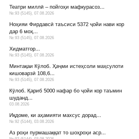
Театри миллӣ – пойгоҳи мафкурасоз...
№:93 (5145), 07.08.2026
Ноҳияи Фирдавсӣ таъсиси 5372 ҷойи нави кор
дар 6 моҳ...
№:93 (5145), 07.08.2026
Хидматгор...
№:93 (5145), 07.08.2026
Минтақаи Кӯлоб. Ҳаҷми истеҳсоли маҳсулоти
кишоварзӣ 108,6...
№:93 (5145), 07.08.2026
Кӯлоб. Қариб 5000 нафар бо ҷойи кор таъмин
шуданд...
03.08.2026
Иқдоме, ки аҳамияти махсус дорад...
№:92 (5144), 03.08.2026
Аз роҳи пурмашаққат то шоҳроҳи аср...
№:92 (5144), 03.08.2026