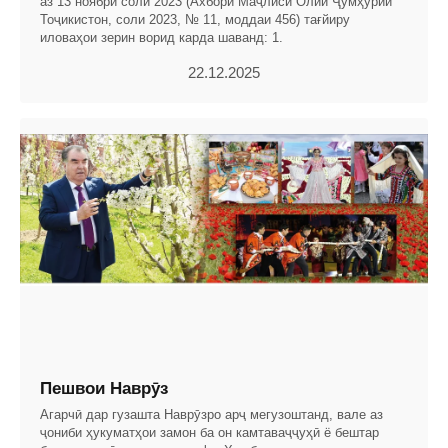
аз 13 ноябри соли 2023 (Ахбори Маҷлиси Олии Ҷумҳурии
Тоҷикистон, соли 2023, № 11, моддаи 456) тағйиру
иловаҳои зерин ворид карда шаванд: 1.
22.12.2025
Пешвои Наврӯз
Агарчӣ дар гузашта Наврӯзро арҷ мегузоштанд, вале аз
ҷониби ҳукуматҳои замон ба он камтаваҷҷуҳӣ ё бештар