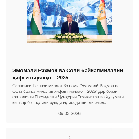
Эмомалӣ Раҳмон ва Соли байналмилалии
ҳифзи пиряхҳо – 2025
Солномаи Пешвои миллат бо номи “Эмомалӣ Раҳмон ва
Соли байналмилалии ҳифзи пиряхҳо – 2025” дар бораи
фаъолияти Президенти Ҷумҳурии Тоҷикистон ва Ҳукумати
кишвар бо таҳлили рушди иқтисоди миллӣ омода
09.02.2026