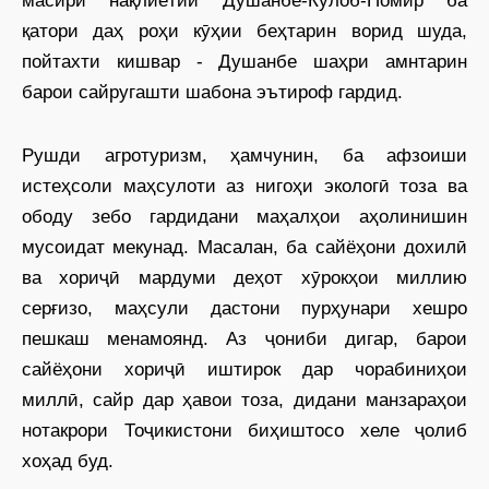
масири нақлиётии Душанбе-Кӯлоб-Помир ба
қатори даҳ роҳи кӯҳии беҳтарин ворид шуда,
пойтахти кишвар - Душанбе шаҳри амнтарин
барои сайругашти шабона эътироф гардид.
Рушди агротуризм, ҳамчунин, ба афзоиши
истеҳсоли маҳсулоти аз нигоҳи экологӣ тоза ва
ободу зебо гардидани маҳалҳои аҳолинишин
мусоидат мекунад. Масалан, ба сайёҳони дохилӣ
ва хориҷӣ мардуми деҳот хӯрокҳои миллию
серғизо, маҳсули дастони пурҳунари хешро
пешкаш менамоянд. Аз ҷониби дигар, барои
сайёҳони хориҷӣ иштирок дар чорабиниҳои
миллӣ, сайр дар ҳавои тоза, дидани манзараҳои
нотакрори Тоҷикистони биҳиштосо хеле ҷолиб
хоҳад буд.