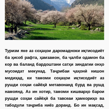
Туризм яке аз соҳаҳои даромадноки иқтисодиёт
ба ҳисоб рафта, ҳамзамон, ба ҷалби одамон ба
кор ва баланд бардоштани сатҳи зиндагии онҳо
мусоидат мекунад. Таҷрибаи ҷаҳонӣ нишон
медиҳад, ки тамоми соҳаҳои иқтисодиёт аз
рушди соҳаи сайёҳӣ метавонанд бурд ва рушд
намоянд. Аз ин хотир, тамоми кишварҳо барои
рушди соҳаи сайёҳӣ ба тавсеаи ҳамкориҳо ва
табодули таҷриба ниёз доранд. Бо ин мақсад,