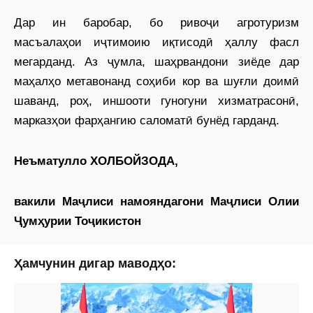
Дар ин баробар, бо ривоҷи агротуризм
масъалаҳои иҷтимоию иқтисодӣ ҳаллу фасл
мегарданд. Аз ҷумла, шаҳрвандони зиёде дар
маҳалҳо метавонанд соҳиби кор ва шуғли доимӣ
шаванд, роҳ, иншооти гуногуни хизматрасонӣ,
марказҳои фарҳангию саломатӣ бунёд гарданд.
Неъматулло ХОЛБОЙЗОДА,
вакили Маҷлиси намояндагони Маҷлиси Олии
Ҷумҳурии Тоҷикистон
Ҳамчунин дигар маводҳо: