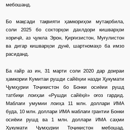
мебошанд.
Бо мақсади тақвияти ҳамкориҳои мутақобила,
соли 2025 бо сохторҳои дахлдори кишварҳои
хориҷӣ, аз ҷумла Эрон, Қирғизистон, Муғулистон
ва дигар кишварҳои дунё, шартномаҳо ба имзо
расиданд.
Ба ғайр аз ин, 31 марти соли 2020 дар доираи
ҳамкории Кумитаи рушди сайёҳии назди Ҳукумати
Ҷумҳурии Тоҷикистон бо Бонки осиёии рушд
татбиқи лоиҳаи «Рушди сайёҳӣ» оғоз гардид.
Маблағи умумии лоиҳа 11 млн. доллари ИМА
буда, 10 млн. доллари ИМА маблағи грантии Бонки
осиёии рушд ва 1 млн. доллари ИМА саҳми
Ҳукумати Ҷумҳурии Тоҷикистон мебошад.