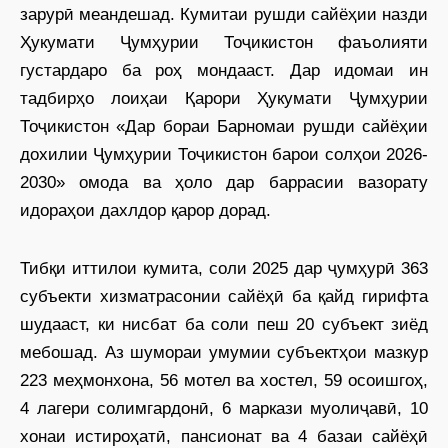
зарурӣ меандешад. Кумитаи рушди сайёҳии назди
Ҳукумати Ҷумҳурии Тоҷикистон фаъолияти
густардаро ба роҳ мондааст. Дар идомаи ин
тадбирҳо лоиҳаи Қарори Ҳукумати Ҷумҳурии
Тоҷикистон «Дар бораи Барномаи рушди сайёҳии
дохилии Ҷумҳурии Тоҷикистон барои солҳои 2026-
2030» омода ва ҳоло дар баррасии вазорату
идораҳои дахлдор қарор дорад.
Тибқи иттилои кумита, соли 2025 дар ҷумҳурӣ 363
субъекти хизматрасонии сайёҳӣ ба қайд гирифта
шудааст, ки нисбат ба соли пеш 20 субъект зиёд
мебошад. Аз шумораи умумии субъектҳои мазкур
223 меҳмонхона, 56 мотел ва хостел, 59 осоишгоҳ,
4 лагери солимгардонӣ, 6 маркази муолиҷавӣ, 10
хонаи истироҳатӣ, пансионат ва 4 базаи сайёҳӣ