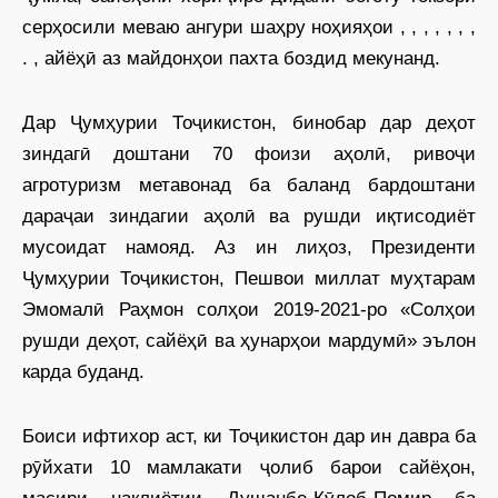
серҳосили меваю ангури шаҳру ноҳия
ҳои
, , , , , , ,
. , айёҳӣ аз майдонҳои пахта боздид мекунанд.
Дар Ҷумҳурии Тоҷикистон, бинобар дар деҳот
зиндагӣ доштани 70 фоизи аҳолӣ, ривоҷи
агротуризм метавонад ба баланд бардоштани
дараҷаи зиндагии аҳолӣ ва рушди иқтисодиёт
мусоидат намояд. Аз ин лиҳоз, Президенти
Ҷумҳурии Тоҷикистон, Пешвои миллат муҳтарам
Эмомалӣ Раҳмон солҳои 2019-2021-ро «Солҳои
рушди деҳот, сайёҳӣ ва ҳунарҳои мардумӣ» эълон
карда буданд.
Боиси ифтихор аст, ки Тоҷикистон дар ин давра ба
рӯйхати 10 мамлакати ҷолиб барои сайёҳон,