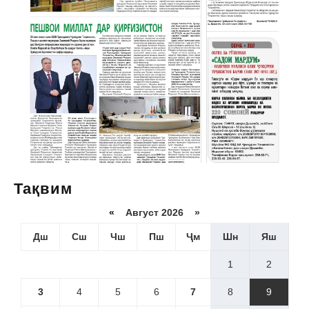
Тақвим
«
Август 2026 »
Дш
Сш
Чш
Пш
Ҷм
Шн
Яш
1
2
3
4
5
6
7
8
9