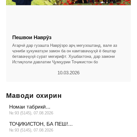
Пешвои Наврӯз
Агарчӣ дар гузашта Наврӯзро арҷ мегузоштанд, вале аз
ҷониби ҳукуматҳои замон ба он камтаваҷҷуҳӣ ё бештар
бетаваҷҷуҳӣ сурат мегирифт. Хушбахтона, дар замони
Истиқлоли давлатии Ҷумҳурии Тоҷикистон бо
10.03.2026
Маводи охирин
Номаи табрикӣ...
№:93 (5145), 07.08.2026
ТОҶИКИСТОН, БА ПЕШ!...
№:93 (5145), 07.08.2026