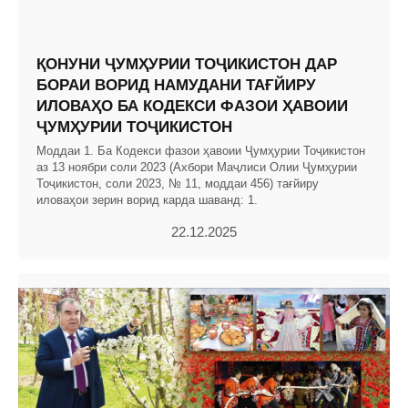
ҚОНУНИ ҶУМҲУРИИ ТОҶИКИСТОН ДАР
БОРАИ ВОРИД НАМУДАНИ ТАҒЙИРУ
ИЛОВАҲО БА КОДЕКСИ ФАЗОИ ҲАВОИИ
ҶУМҲУРИИ ТОҶИКИСТОН
Моддаи 1. Ба Кодекси фазои ҳавоии Ҷумҳурии Тоҷикистон
аз 13 ноябри соли 2023 (Ахбори Маҷлиси Олии Ҷумҳурии
Тоҷикистон, соли 2023, № 11, моддаи 456) тағйиру
иловаҳои зерин ворид карда шаванд: 1.
22.12.2025