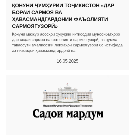
ҚОНУНИ ҶУМҲУРИИ ТОҶИКИСТОН «ДАР
БОРАИ САРМОЯ ВА
ҲАВАСМАНДГАРДОНИИ ФАЪОЛИЯТИ
САРМОЯГУЗОРӢ»
Қонуни мазкур асосҳои ҳуқуқию иқтисодии муносибатҳоро
дар соҳаи сармоя ва фаъолияти сармоягузорӣ, аз ҷумла
тавассути амалисозии лоиҳаҳои сармоягузорӣ бо истифода
аз низомҳои ҳавасмандгардонӣ ва
16.05.2025