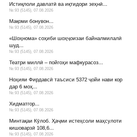
Истиқлоли давлатӣ ва иқтидори зеҳнӣ...
№:93 (5145), 07.08.2026
Мақоми бонувон...
№:93 (5145), 07.08.2026
«Шоҳнома» соҳиби шоҳҷоизаи байналмилалӣ
шуд...
№:93 (5145), 07.08.2026
Театри миллӣ – пойгоҳи мафкурасоз...
№:93 (5145), 07.08.2026
Ноҳияи Фирдавсӣ таъсиси 5372 ҷойи нави кор
дар 6 моҳ...
№:93 (5145), 07.08.2026
Хидматгор...
№:93 (5145), 07.08.2026
Минтақаи Кӯлоб. Ҳаҷми истеҳсоли маҳсулоти
кишоварзӣ 108,6...
№:93 (5145), 07.08.2026