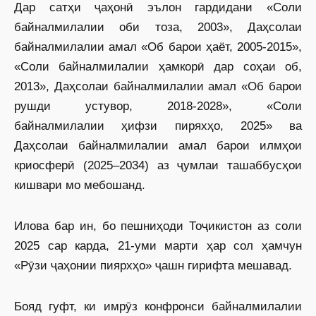
Дар сатҳи ҷаҳонӣ эълон гардидани «Соли
байналмилалии оби тоза, 2003», Даҳсолаи
байналмилалии амал «Об барои ҳаёт, 2005-2015»,
«Соли байналмилалии ҳамкорӣ дар соҳаи об,
2013», Даҳсолаи байналмилалии амал «Об барои
рушди устувор, 2018-2028», «Соли
байналмилалии ҳифзи пиряхҳо, 2025» ва
Даҳсолаи байналмилалии амал барои илмҳои
криосферӣ (2025–2034) аз ҷумлаи ташаббусҳои
кишвари мо мебошанд.
Илова бар ин, бо пешниҳоди Тоҷикистон аз соли
2025 сар карда, 21-уми марти ҳар сол ҳамчун
«Рӯзи ҷаҳонии пиярхҳо» ҷашн гирифта мешавад.
Бояд гуфт, ки имрӯз конфронси байналмилалии