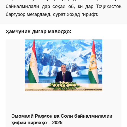
байналмилалӣ дар соҳаи об, ки дар Тоҷикистон
баргузор мегарданд, сурат хоҳад гирифт.
Ҳамчунин дигар маводҳо:
Эмомалӣ Раҳмон ва Соли байналмилалии
ҳифзи пиряхҳо – 2025