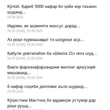
Кӯлоб. Қариб 5000 нафар бо ҷойи кор таъмин
шуданд...
03.08.2026
Иқдоме, ки аҳамияти махсус дорад...
№:92 (5144), 03.08.2026
Аз роҳи пурмашаққат то шоҳроҳи аср...
№:92 (5144), 03.08.2026
Қабули довталабон ба «Школа 21» оғоз шуд...
№:92 (5144), 03.08.2026
Вақте фарзонафарзандони миллат арҷгузорӣ
мешаванд...
№:92 (5144), 03.08.2026
6 нафар соҳиби дипломи аъло шуданд...
03.08.2026
Кӯҳистони Мастчоҳ бо қадамҳои устувор дар
роҳи рушд...