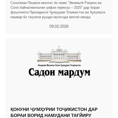
Солномаи Пешвои миллат бо номи “Эмомалӣ Раҳмон ва
Соли байналмилалии ҳифзи пиряхҳо – 2025” дар бораи
фаъолияти Президенти Ҷумҳурии Тоҷикистон ва Ҳукумати
кишвар бо таҳлили рушди иқтисоди миллӣ омода
09.02.2026
ҚОНУНИ ҶУМҲУРИИ ТОҶИКИСТОН ДАР
БОРАИ ВОРИД НАМУДАНИ ТАҒЙИРУ