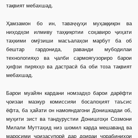
тақвият мебахшад.
Ҳамзамон бо ин, таваҷҷуҳи муҳаққиқон ва
ниҳодҳои илмиву таҳқиқотии соҳавиро ҷиҳати
таҳкими омӯзиши масъалаҳои марбут ба об
бештар гардонида, раванди мубодилаи
технологияҳо ва ҷалби сармоягузориро барои
ҳифзи пиряхҳо ва дастрасӣ ба оби тоза тақвият
мебахшад.
Барои муайян кардани номзадҳо барои дарёфти
ҷоизаи мазкур комиссияи босалоҳият таъсис
ёфта, ба ҳайати он намояндагони Донишкадаи об,
муҳити зист ва тандурустии Донишгоҳи Созмони
Милали Муттаҳид низ шомил карда мешаванд ва
маросими ҷоизасупорӣ дар доираи чорабиниҳои