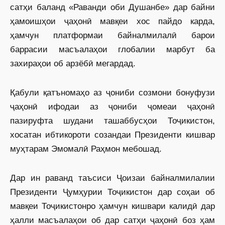
сатҳи баланд «Раванди оби Душанбе» дар байни
ҳамоишҳои ҷаҳонӣ мавқеи хос пайдо карда,
ҳамчун платформаи байналмилалӣ барои
баррасии масъалаҳои глобалии марбут ба
захираҳои об арзёбӣ мегардад.
Қабули қатъномаҳо аз ҷониби созмони бонуфузи
ҷаҳонӣ ифодаи аз ҷониби ҷомеаи ҷаҳонӣ
пазируфта шудани ташаббусҳои Тоҷикистон,
хосатан ибтикороти созандаи Президенти кишвар
муҳтарам Эмомалӣ Раҳмон мебошад.
Дар ин раванд таъсиси Ҷоизаи байналмилалии
Президенти Ҷумҳурии Тоҷикистон дар соҳаи об
мавқеи Тоҷикистонро ҳамчун кишвари калидӣ дар
ҳалли масъалаҳои об дар сатҳи ҷаҳонӣ боз ҳам