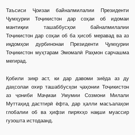
Таъсиси Ҷоизаи байналмилалии Президенти
Ҷумҳурии Тоҷикистон дар соҳаи об идомаи
мантиқии ташаббусҳои байналмилалии
Тоҷикистон дар соҳаи об ба ҳисоб меравад ва аз
иқдомҳои дурбинонаи Президенти Ҷумҳурии
Тоҷикистон муҳтарам Эмомалӣ Раҳмон сарчашма
мегирад.
Қобили зикр аст, ки дар давоми зиёда аз ду
даҳсолаи охир ташаббусҳои ҷаҳонии Тоҷикистон
аз ҷониби Маҷмаи Умумии Созмони Милали
Муттаҳид дастгирӣ ёфта, дар ҳалли масъалаҳои
глобалии об ва ҳифзи пиряхҳо нақши муассир
гузошта истодаанд.