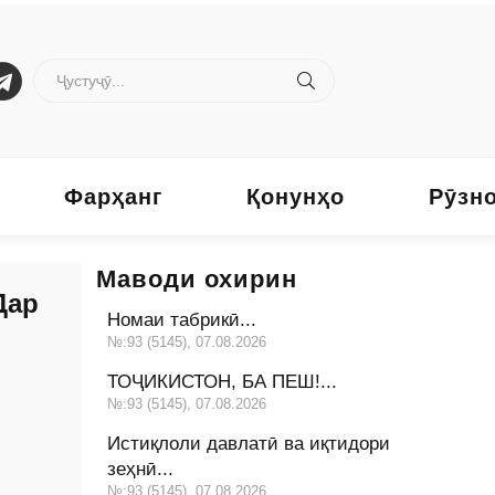
Фарҳанг
Қонунҳо
Рӯзн
Маводи охирин
Дар
Номаи табрикӣ...
№:93 (5145), 07.08.2026
ТОҶИКИСТОН, БА ПЕШ!...
№:93 (5145), 07.08.2026
Истиқлоли давлатӣ ва иқтидори
зеҳнӣ...
№:93 (5145), 07.08.2026