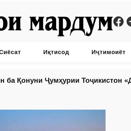
Сиёсат
Иқтисод
Иҷтимоиёт
н ба Қонуни Ҷумҳурии Тоҷикистон «