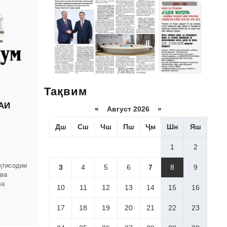
Тақвим
АИ
«
Август 2026 »
Дш
Сш
Чш
Пш
Ҷм
Шн
Яш
1
2
қтисодии
3
4
5
6
7
8
9
 ва
ла
10
11
12
13
14
15
16
омҳои
17
18
19
20
21
22
23