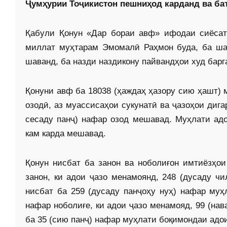
Ҷумҳурии Тоҷикистон пешниҳод карданд ва баъ
Қабули Қонун «Дар бораи авф» ифодаи сиёсат
миллат муҳтарам Эмомалӣ Раҳмон буда, ба шах
шаванд, ба назди наздикону пайвандҳои худ бар
Қонуни авф ба 18038 (ҳаждаҳ ҳазору сию ҳашт) 
озодӣ, аз муассисаҳои сукунатӣ ва ҷазоҳои диг
сесаду панҷ) нафар озод мешавад. Муҳлати ад
кам карда мешавад.
Қонун нисбат ба занон ва ноболиғон имтиёзҳо
занон, ки адои ҷазо менамоянд, 248 (дусаду ч
нисбат ба 259 (дусаду панҷоҳу нуҳ) нафар муҳ
нафар ноболиғе, ки адои ҷазо менамояд, 99 (нав
ба 35 (сию панҷ) нафар муҳлати боқимондаи адо