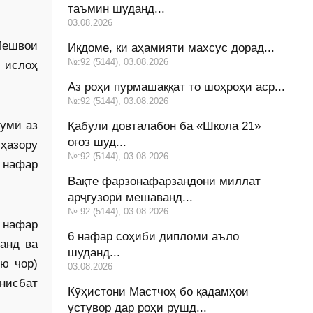
таъмин шуданд...
03.08.2026
Пешвои
Иқдоме, ки аҳамияти махсус дорад...
№:92 (5144), 03.08.2026
 ислоҳ
Аз роҳи пурмашаққат то шоҳроҳи аср...
№:92 (5144), 03.08.2026
румӣ аз
Қабули довталабон ба «Школа 21»
оғоз шуд...
 ҳазору
№:92 (5144), 03.08.2026
 нафар
Вақте фарзонафарзандони миллат
арҷгузорӣ мешаванд...
№:92 (5144), 03.08.2026
 нафар
6 нафар соҳиби дипломи аъло
данд ва
шуданд...
ию чор)
03.08.2026
 нисбат
Кӯҳистони Мастчоҳ бо қадамҳои
устувор дар роҳи рушд...