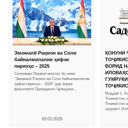
Эмомалӣ Раҳмон ва Соли
ҚОНУНИ 
байналмилалии ҳифзи
ТОҶИКИС
пиряхҳо – 2025
ВОРИД Н
ИЛОВАҲО
Солномаи Пешвои миллат бо номи
“Эмомалӣ Раҳмон ва Соли байналмилалии
ГУМРУКИ
ҳифзи пиряхҳо – 2025” дар бораи
ТОҶИКИ
фаъолияти Президенти Ҷумҳурии
Моддаи 1. Б
Тоҷикистон ва Ҳукумати кишвар бо
Тоҷикистон, 
таҳлили рушди иқтисоди миллӣ омода
Тоҷикистон а
шудааст (Ах
Тоҷикистон, с
09.02.2026
мод.