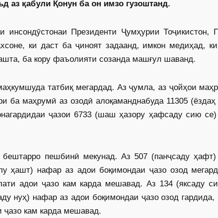
д аз қабули Қонун ба он имзо гузоштанд.
и инсондӯстонаи Президенти Ҷумҳурии Тоҷикистон, 
соне, ки даст ба ҷиноят задаанд, имкон медиҳад, ки
гашта, ба кору фаъолияти созанда машғул шаванд.
маҳкумшуда татбиқ мегардад. Аз ҷумла, аз ҷойҳои маҳ
ари ба маҳрумӣ аз озодӣ алоқаманднабуда 11305 (ёздаҳ
онагардидаи ҷазои 6733 (шаш ҳазору ҳафсаду сию се)
и бештарро пешбинӣ мекунад. Аз 507 (панҷсаду ҳафт)
илу ҳашт) нафар аз адои боқимондаи ҷазо озод мегар
лати адои ҷазо кам карда мешавад. Аз 134 (яксаду с
аду нуҳ) нафар аз адои боқимондаи ҷазо озод гардида,
и ҷазо кам карда мешавад.