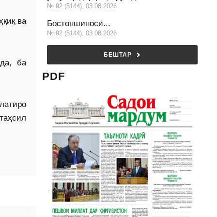
№:92 (5144), 03.08.2026
ҳқиқ ва
Бостоншиносӣ...
№:92 (5144), 03.08.2026
БЕШТАР
да, ба
PDF
латиро
 таҳсил