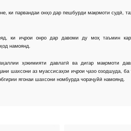
не, ки парвандаи онҳо дар пешбурди мақомоти судӣ, та
яд, ки иҷрои онро дар давоми ду моҳ таъмин кар
ҳод намоянд.
ҳаллии ҳокимияти давлатӣ ва дигар мақомоти дав
дани шахсони аз муассисаҳои иҷрои ҷазо озодшуда, ба
обгирии ягонаи шахсони номбурда чораҷуйӣ намоянд.