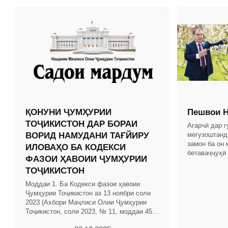
ҚОНУНИ ҶУМҲУРИИ
Пешвои Н
ТОҶИКИСТОН ДАР БОРАИ
Агарчӣ дар 
ВОРИД НАМУДАНИ ТАҒЙИРУ
мегузоштанд
замон ба он 
ИЛОВАҲО БА КОДЕКСИ
бетаваҷҷуҳӣ
ФАЗОИ ҲАВОИИ ҶУМҲУРИИ
дар замони 
ТОҶИКИСТОН
Тоҷикистон б
Моддаи 1. Ба Кодекси фазои ҳавоии
Ҷумҳурии Тоҷикистон аз 13 ноябри соли
2023 (Ахбори Маҷлиси Олии Ҷумҳурии
Тоҷикистон, соли 2023, № 11, моддаи 456)
тағйиру иловаҳои зерин ворид карда