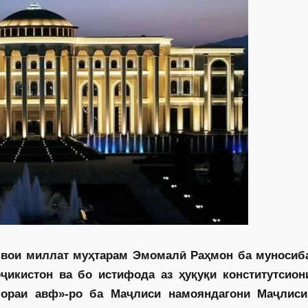
швои миллат муҳтарам Эмомалӣ Раҳмон ба муносиба
ҷикистон ва бо истифода аз ҳуқуқи конститутсион
бораи авф»-ро ба Маҷлиси намояндагони Маҷлис