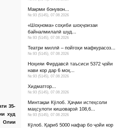
Мақоми бонувон...
№:93 (5145), 07.08.2026
«Шоҳнома» соҳиби шоҳҷоизаи
байналмилалӣ шуд...
№:93 (5145), 07.08.2026
Театри миллӣ – пойгоҳи мафкурасоз...
№:93 (5145), 07.08.2026
Ноҳияи Фирдавсӣ таъсиси 5372 ҷойи
нави кор дар 6 моҳ...
№:93 (5145), 07.08.2026
Хидматгор...
№:93 (5145), 07.08.2026
Минтақаи Кӯлоб. Ҳаҷми истеҳсоли
ти 35-
маҳсулоти кишоварзӣ 108,6...
ии худ
№:93 (5145), 07.08.2026
и Олии
Кӯлоб. Қариб 5000 нафар бо ҷойи кор