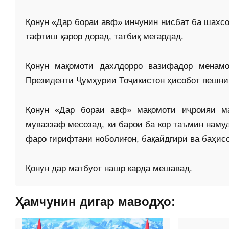
Қонун «Дар бораи авф» инчунин нисбат ба шахсо
тафтиш қарор дорад, татбиқ мегардад.
Қонун мақомоти дахлдорро вазифадор менамо
Президенти Ҷумҳурии Тоҷикистон ҳисобот пешни
Қонун «Дар бораи авф» мақомоти иҷроияи ма
муваззаф месозад, ки барои ба кор таъмин наму
фаро гирифтани ноболиғон, бақайдгирӣ ва баҳис
Қонун дар матбуот нашр карда мешавад.
Ҳамчунин дигар маводҳо: