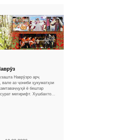
аврӯз
гузашта Наврӯзро арҷ
, вале аз ҷониби ҳукуматҳои
камтаваҷҷуҳӣ ё бештар
 сурат мегирифт. Хушбахтона,
Истиқлоли давлатии Ҷумҳурии
о