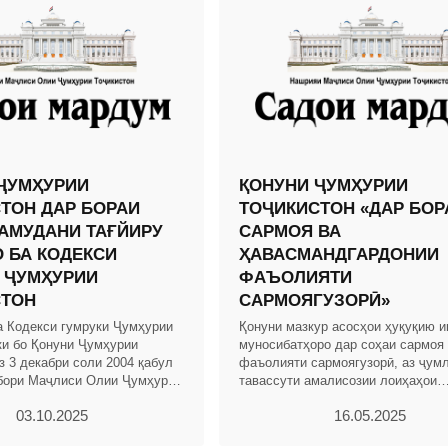
ҶУМҲУРИИ
ҚОНУНИ ҶУМҲУРИИ
ТОН ДАР БОРАИ
ТОҶИКИСТОН «ДАР БОР
АМУДАНИ ТАҒЙИРУ
САРМОЯ ВА
 БА КОДЕКСИ
ҲАВАСМАНДГАРДОНИИ
 ҶУМҲУРИИ
ФАЪОЛИЯТИ
СТОН
САРМОЯГУЗОРӢ»
а Кодекси гумруки Ҷумҳурии
Қонуни мазкур асосҳои ҳуқуқию и
ки бо Қонуни Ҷумҳурии
муносибатҳоро дар соҳаи сармоя
з 3 декабри соли 2004 қабул
фаъолияти сармоягузорӣ, аз ҷум
бори Маҷлиси Олии Ҷумҳурии
тавассути амалисозии лоиҳаҳои
. 2004, № 12, қ. 2, мод.703,
сармоягузорӣ бо истифода аз низ
03.10.2025
16.05.2025
ҳавасмандгардонӣ ва