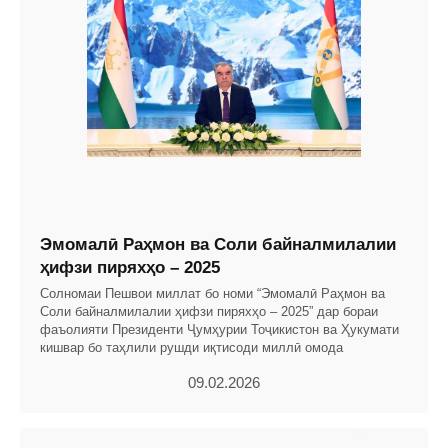
Эмомалӣ Раҳмон ва Соли байналмилалии
ҳифзи пиряхҳо – 2025
Солномаи Пешвои миллат бо номи “Эмомалӣ Раҳмон ва
Соли байналмилалии ҳифзи пиряхҳо – 2025” дар бораи
фаъолияти Президенти Ҷумҳурии Тоҷикистон ва Ҳукумати
кишвар бо таҳлили рушди иқтисоди миллӣ омода
09.02.2026