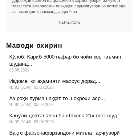
дар соҳаи сармоя ва фаъолияти сармоягузорӣ, аз ҷумла
тавассути амалисозии лоиҳаҳои сармоягузорӣ бо истифода
аз низомҳои ҳавасмандгардонӣ ва
16.05.2025
Маводи охирин
Кӯлоб. Қариб 5000 нафар бо ҷойи кор таъмин
шуданд...
03.08.2026
Иқдоме, ки аҳамияти махсус дорад...
№:92 (5144), 03.08.2026
Аз роҳи пурмашаққат то шоҳроҳи аср...
№:92 (5144), 03.08.2026
Қабули довталабон ба «Школа 21» оғоз шуд...
№:92 (5144), 03.08.2026
Вақте фарзонафарзандони миллат арҷгузорӣ