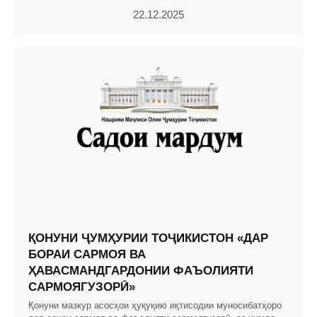
22.12.2025
ҚОНУНИ ҶУМҲУРИИ ТОҶИКИСТОН «ДАР
БОРАИ САРМОЯ ВА
ҲАВАСМАНДГАРДОНИИ ФАЪОЛИЯТИ
САРМОЯГУЗОРӢ»
Қонуни мазкур асосҳои ҳуқуқию иқтисодии муносибатҳоро