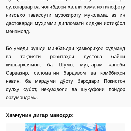
сулҳпарвар ва ҷонибдори ҳалли ҳама ихтилофоту
низоъҳо тавассути музокироту муколама, аз ин
дастоварди муҳимми дипломатӣ сидқан истиқбол
менамояд.
Бо умеди рушди минбаъдаи ҳамкориҳои судманд
ва тақвияти робитаҳои дӯстона байни
кишварҳоямон, ба Шумо, муҳтарам ҷаноби
Сарвазир, саломатии бардавом ва комёбиҳои
навин, ба мардуми дӯсту бародари Покистон
сулҳу субот, некуаҳволӣ ва шукуфоии пойдор
орзумандам».
Ҳамчунин дигар маводҳо: