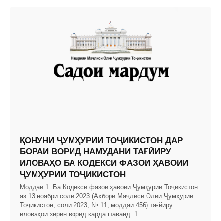
ҚОНУНИ ҶУМҲУРИИ ТОҶИКИСТОН ДАР
БОРАИ ВОРИД НАМУДАНИ ТАҒЙИРУ
ИЛОВАҲО БА КОДЕКСИ ФАЗОИ ҲАВОИИ
ҶУМҲУРИИ ТОҶИКИСТОН
Моддаи 1. Ба Кодекси фазои ҳавоии Ҷумҳурии Тоҷикистон
аз 13 ноябри соли 2023 (Ахбори Маҷлиси Олии Ҷумҳурии
Тоҷикистон, соли 2023, № 11, моддаи 456) тағйиру
иловаҳои зерин ворид карда шаванд: 1.