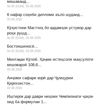
мешаванд...
№:92 (5144), 03.08.2026
6 нафар соҳиби дипломи аъло шуданд...
03.08.2026
Кӯҳистони Мастчоҳ бо қадамҳои устувор дар
роҳи рушд...
№:92 (5144), 03.08.2026
Бостоншиносӣ...
№:92 (5144), 03.08.2026
Минтақаи Кӯлоб. Ҳаҷми истеҳсоли маҳсулоти
кишоварзӣ 108,6...
03.08.2026
Анҷоми сафари корӣ дар Ҷумҳурии
Қирғизистон...
03.08.2026
Иштирок дар даври ниҳоии Чемпионати ҷаҳон
оид ба формулаи 1...