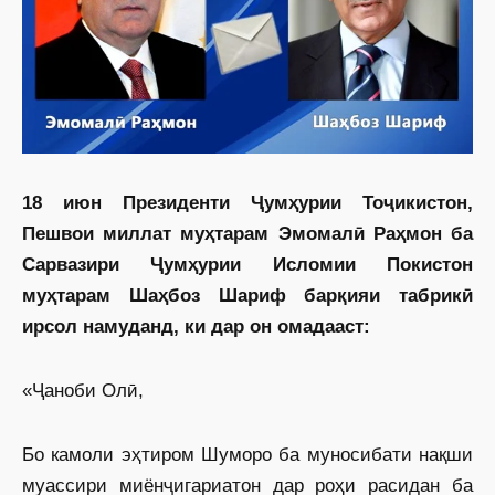
18 июн Президенти Ҷумҳурии Тоҷикистон,
Пешвои миллат муҳтарам Эмомалӣ Раҳмон ба
Сарвазири Ҷумҳурии Исломии Покистон
муҳтарам Шаҳбоз Шариф барқияи табрикӣ
ирсол намуданд, ки дар он омадааст:
«Ҷаноби Олӣ,
Бо камоли эҳтиром Шуморо ба муносибати нақши
муассири миёнҷигариатон дар роҳи расидан ба