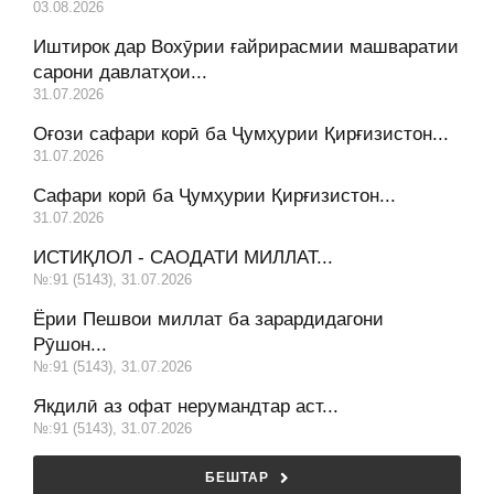
03.08.2026
Иштирок дар Вохӯрии ғайрирасмии машваратии
сарони давлатҳои...
31.07.2026
Оғози сафари корӣ ба Ҷумҳурии Қирғизистон...
31.07.2026
Сафари корӣ ба Ҷумҳурии Қирғизистон...
31.07.2026
ИСТИҚЛОЛ - САОДАТИ МИЛЛАТ...
№:91 (5143), 31.07.2026
Ёрии Пешвои миллат ба зарардидагони
Рӯшон...
№:91 (5143), 31.07.2026
Якдилӣ аз офат нерумандтар аст...
№:91 (5143), 31.07.2026
БЕШТАР