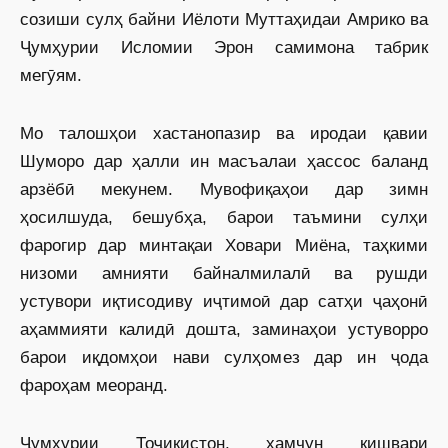
созиши сулҳ байни Иёлоти Муттаҳидаи Амрико ва
Ҷумҳурии Исломии Эрон самимона табрик
мегӯям.
Мо талошҳои хастанопазир ва иродаи қавии
Шуморо дар ҳалли ин масъалаи ҳассос баланд
арзёбӣ мекунем. Мувофиқаҳои дар зимн
ҳосилшуда, бешубҳа, барои таъмини сулҳи
фарогир дар минтақаи Ховари Миёна, таҳкими
низоми амнияти байналмилалӣ ва рушди
устувори иқтисодиву иҷтимоӣ дар сатҳи ҷаҳонӣ
аҳаммияти калидӣ дошта, заминаҳои устуворро
барои иқдомҳои нави сулҳомез дар ин ҷода
фароҳам меоранд.
Ҷумҳурии Тоҷикистон, ҳамчун кишвари