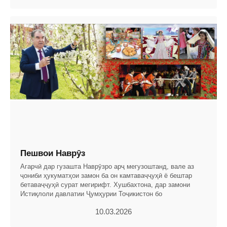
Пешвои Наврӯз
Агарчӣ дар гузашта Наврӯзро арҷ мегузоштанд, вале аз
ҷониби ҳукуматҳои замон ба он камтаваҷҷуҳӣ ё бештар
бетаваҷҷуҳӣ сурат мегирифт. Хушбахтона, дар замони
Истиқлоли давлатии Ҷумҳурии Тоҷикистон бо
10.03.2026