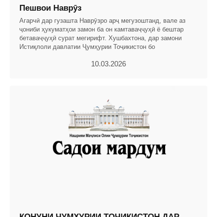
Пешвои Наврӯз
Агарчӣ дар гузашта Наврӯзро арҷ мегузоштанд, вале аз
ҷониби ҳукуматҳои замон ба он камтаваҷҷуҳӣ ё бештар
бетаваҷҷуҳӣ сурат мегирифт. Хушбахтона, дар замони
Истиқлоли давлатии Ҷумҳурии Тоҷикистон бо
10.03.2026
ҚОНУНИ ҶУМҲУРИИ ТОҶИКИСТОН ДАР