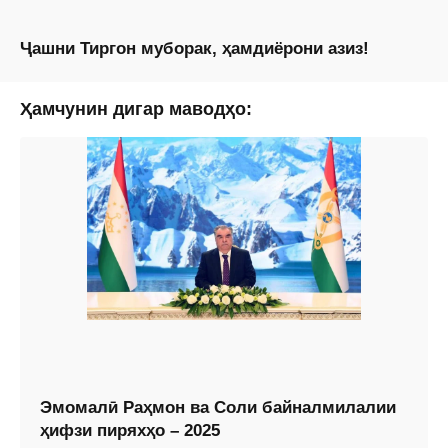
Ҷашни Тиргон муборак, ҳамдиёрони азиз!
Ҳамчунин дигар маводҳо:
Эмомалӣ Раҳмон ва Соли байналмилалии
ҳифзи пиряхҳо – 2025