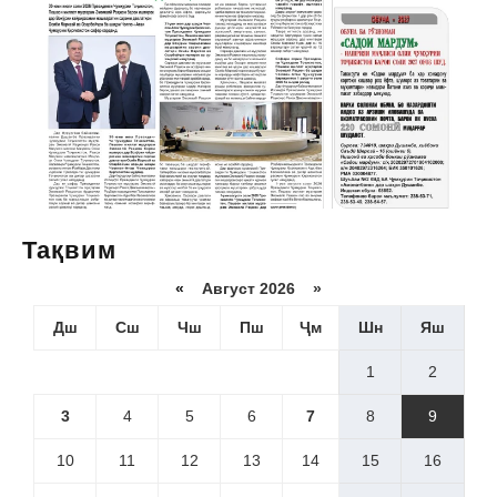
Тақвим
«
Август 2026 »
Дш
Сш
Чш
Пш
Ҷм
Шн
Яш
1
2
3
4
5
6
7
8
9
10
11
12
13
14
15
16