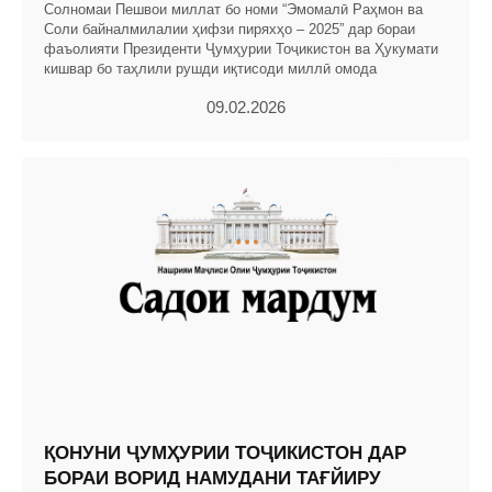
Солномаи Пешвои миллат бо номи “Эмомалӣ Раҳмон ва
Соли байналмилалии ҳифзи пиряхҳо – 2025” дар бораи
фаъолияти Президенти Ҷумҳурии Тоҷикистон ва Ҳукумати
кишвар бо таҳлили рушди иқтисоди миллӣ омода
09.02.2026
ҚОНУНИ ҶУМҲУРИИ ТОҶИКИСТОН ДАР
БОРАИ ВОРИД НАМУДАНИ ТАҒЙИРУ