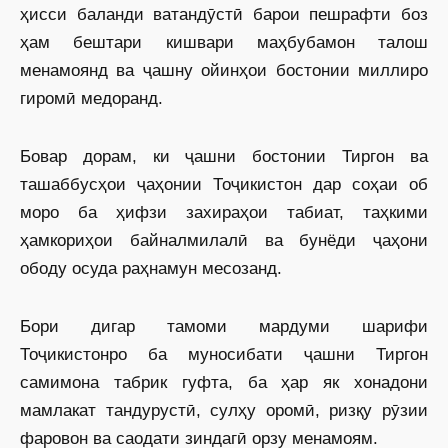
ҳисси баланди ватандӯстӣ барои пешрафти боз
ҳам бештари кишвари маҳбубамон талош
менамоянд ва ҷашну ойинҳои бостонии миллиро
гиромӣ медоранд.
Бовар дорам, ки ҷашни бостонии Тиргон ва
ташаббусҳои ҷаҳонии Тоҷикистон дар соҳаи об
моро ба ҳифзи захираҳои табиат, таҳкими
ҳамкориҳои байналмилалӣ ва бунёди ҷаҳони
ободу осуда раҳнамун месозанд.
Бори дигар тамоми мардуми шарифи
Тоҷикистонро ба муносибати ҷашни Тиргон
самимона табрик гуфта, ба ҳар як хонадони
мамлакат тандурустӣ, сулҳу оромӣ, ризқу рӯзии
фаровон ва саодати зиндагӣ орзу менамоям.