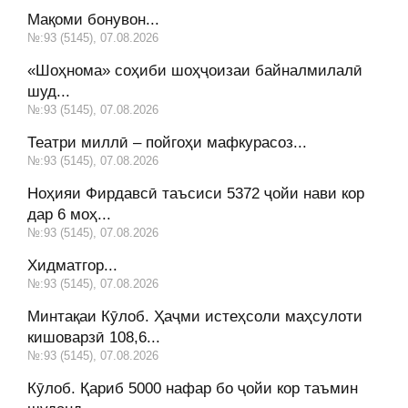
Мақоми бонувон...
№:93 (5145), 07.08.2026
«Шоҳнома» соҳиби шоҳҷоизаи байналмилалӣ
шуд...
№:93 (5145), 07.08.2026
Театри миллӣ – пойгоҳи мафкурасоз...
№:93 (5145), 07.08.2026
Ноҳияи Фирдавсӣ таъсиси 5372 ҷойи нави кор
дар 6 моҳ...
№:93 (5145), 07.08.2026
Хидматгор...
№:93 (5145), 07.08.2026
Минтақаи Кӯлоб. Ҳаҷми истеҳсоли маҳсулоти
кишоварзӣ 108,6...
№:93 (5145), 07.08.2026
Кӯлоб. Қариб 5000 нафар бо ҷойи кор таъмин