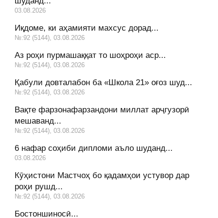
шуданд...
03.08.2026
Иқдоме, ки аҳамияти махсус дорад...
№:92 (5144), 03.08.2026
Аз роҳи пурмашаққат то шоҳроҳи аср...
№:92 (5144), 03.08.2026
Қабули довталабон ба «Школа 21» оғоз шуд...
№:92 (5144), 03.08.2026
Вақте фарзонафарзандони миллат арҷгузорӣ
мешаванд...
№:92 (5144), 03.08.2026
6 нафар соҳиби дипломи аъло шуданд...
03.08.2026
Кӯҳистони Мастчоҳ бо қадамҳои устувор дар
роҳи рушд...
№:92 (5144), 03.08.2026
Бостоншиносӣ...