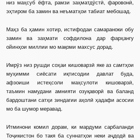
низ маҳсуб ёфта, рамзи заҳматдӯстӣ, фаровонӣ,
эҳтиром ба замин ва неъматҳои табиат мебошад.
Маҳз ба ҳамин хотир, истифодаи самараноки обу
замин ва заҳмати софдилона дар фарҳангу
ойинҳои миллии мо мақоми махсус дорад.
Имрӯз низ рушди соҳаи кишоварзӣ яке аз самтҳои
муҳимми сиёсати иқтисодии давлат буда,
афзоиши истеҳсоли маҳсулоти кишоварзӣ,
таъмин намудани амнияти озуқаворӣ ва баланд
бардоштани сатҳи зиндагии аҳолӣ ҳадафи асосии
мо ба шумор меравад.
Итминони комил дорам, ки мардуми сарбаланди
Тоҷикистон бо такя ба суннатҳои неки аҷдодӣ ва