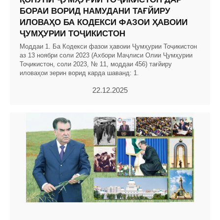
БОРАИ ВОРИД НАМУДАНИ ТАҒЙИРУ
ИЛОВАҲО БА КОДЕКСИ ФАЗОИ ҲАВОИИ
ҶУМҲУРИИ ТОҶИКИСТОН
Моддаи 1. Ба Кодекси фазои ҳавоии Ҷумҳурии Тоҷикистон
аз 13 ноябри соли 2023 (Ахбори Маҷлиси Олии Ҷумҳурии
Тоҷикистон, соли 2023, № 11, моддаи 456) тағйиру
иловаҳои зерин ворид карда шаванд: 1.
22.12.2025