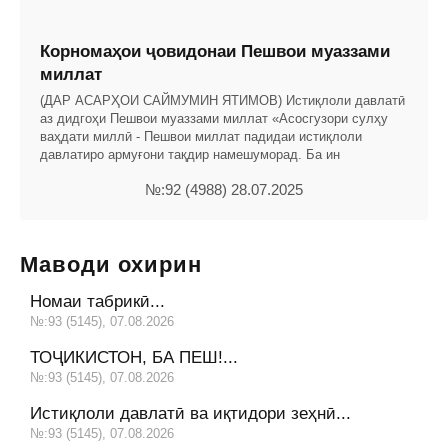
Корномаҳои ҷовидонаи Пешвои муаззами
миллат
(ДАР АСАРҲОИ САЙМУМИН ЯТИМОВ) Истиқлоли давлатӣ
аз дидгоҳи Пешвои муаззами миллат «Асосгузори сулҳу
ваҳдати миллӣ - Пешвои миллат падидаи истиқлоли
давлатиро армуғони тақдир намешуморад. Ба ин
№:92 (4988) 28.07.2025
Маводи охирин
Номаи табрикӣ...
№:93 (5145), 07.08.2026
ТОҶИКИСТОН, БА ПЕШ!...
№:93 (5145), 07.08.2026
Истиқлоли давлатӣ ва иқтидори зеҳнӣ...
№:93 (5145), 07.08.2026