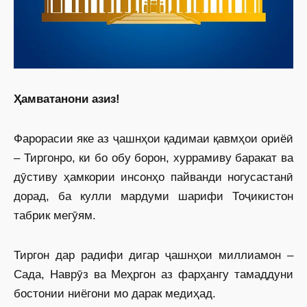
Ҳамватанони азиз!
Фарорасии яке аз ҷашнҳои қадимаи қавмҳои ориёӣ
– Тиргонро, ки бо обу борон, хуррамиву баракат ва
дӯстиву ҳамкории инсонҳо пайванди ногусастанӣ
дорад, ба кулли мардуми шарифи Тоҷикистон
табрик мегӯям.
Тиргон дар радифи дигар ҷашнҳои миллиамон –
Сада, Наврӯз ва Меҳргон аз фарҳангу тамаддуни
бостонии ниёгони мо дарак медиҳад.