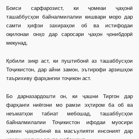
Боиси сарфарозист, ки ҷомеаи ҷаҳонӣ
ташаббусҳои байналмилалии кишвари моро дар
самти ҳифзи захираҳои об ва истифодаи
оқилонаи онҳо дар саросари ҷаҳон ҷонибдорӣ
мекунад.
Қобили зикр аст, ки пуштибонӣ аз ташаббусҳои
Тоҷикистон, дар айни замон, эътирофи арзишҳои
таърихиву фарҳангии тоҷикон аст.
Бо дарназардошти он, ки ҷашни Тиргон дар
фарҳанги ниёгони мо рамзи эҳтиром ба об ва
неъматҳои табиат мебошад, ташаббусҳои
байналмилалии Тоҷикистон ифодаи муосири
ҳамин ҷаҳонбинӣ ва масъулияти инсоният дар