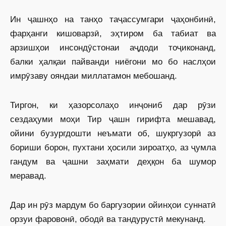
Ин ҷашнҳо на танҳо таҷассумгари ҷаҳонбинӣ,
фарҳанги кишоварзӣ, эҳтиром ба табиат ва
арзишҳои инсондӯстонаи аҷдоди тоҷиконанд,
балки ҳалқаи пайванди ниёгони мо бо наслҳои
имрӯзаву ояндаи миллатамон мебошанд.
Тиргон, ки ҳазорсолаҳо инҷониб дар рӯзи
сездаҳуми моҳи Тир ҷашн гирифта мешавад,
ойини бузургдошти неъмати об, шукргузорӣ аз
бориши борон, пухтани ҳосили зироатҳо, аз ҷумла
гандум ва ҷашни заҳмати деҳқон ба шумор
меравад.
Дар ин рӯз мардум бо баргузории ойинҳои суннатӣ
орзуи фаровонӣ, ободӣ ва тандурустӣ мекунанд.