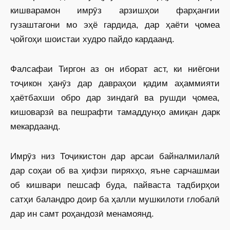
кишварамон имрӯз арзишҳои фарҳангии
гузаштагони мо эҳё гардида, дар ҳаёти ҷомеа
ҷойгоҳи шоистаи худро пайдо кардаанд.
Фалсафаи Тиргон аз он иборат аст, ки ниёгони
тоҷикон ҳанӯз дар давраҳои қадим аҳаммияти
ҳаётбахши обро дар зиндагӣ ва рушди ҷомеа,
кишоварзӣ ва пешрафти тамаддунҳо амиқан дарк
мекардаанд.
Имрӯз низ Тоҷикистон дар арсаи байналмилалӣ
дар соҳаи об ва ҳифзи пиряхҳо, яъне сарчашмаи
об кишвари пешсаф буда, пайваста тадбирҳои
сатҳи баландро доир ба ҳалли мушкилоти глобалӣ
дар ин самт роҳандозӣ менамоянд.