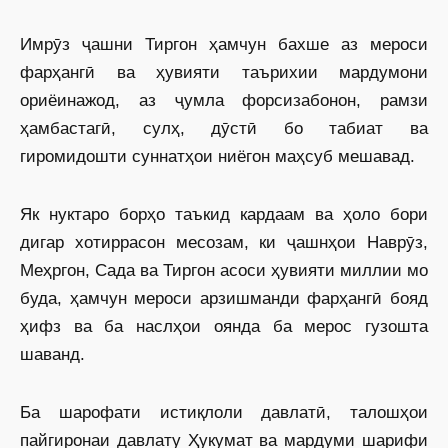
Имрӯз ҷашни Тиргон ҳамчун бахше аз мероси
фарҳангӣ ва ҳувияти таърихии мардумони
ориёинажод, аз ҷумла форсизабонон, рамзи
ҳамбастагӣ, сулҳ, дӯстӣ бо табиат ва
гиромидошти суннатҳои ниёгон маҳсуб мешавад.
Як нуктаро борҳо таъкид кардаам ва ҳоло бори
дигар хотиррасон месозам, ки ҷашнҳои Наврӯз,
Меҳргон, Сада ва Тиргон асоси ҳувияти миллии мо
буда, ҳамчун мероси арзишманди фарҳангӣ бояд
ҳифз ва ба наслҳои оянда ба мерос гузошта
шаванд.
Ба шарофати истиқлоли давлатӣ, талошҳои
пайгиронаи давлату Ҳукумат ва мардуми шарифи