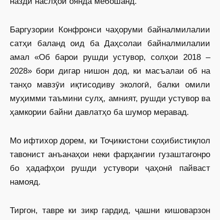
назди наслҳои оянда мебошанд.
Баргузории Конфронси чаҳоруми байналмилалии
сатҳи баланд оид ба Даҳсолаи байналмилалии
амал «Об барои рушди устувор, солҳои 2018 –
2028» бори дигар нишон дод, ки масъалаи об на
танҳо мавзӯи иқтисодиву экологӣ, балки омили
муҳимми таъмини сулҳ, амният, рушди устувор ва
ҳамкории байни давлатҳо ба шумор меравад.
Мо ифтихор дорем, ки Тоҷикистони соҳибистиқлол
тавонист анъанаҳои неки фарҳангии гузаштагонро
бо ҳадафҳои рушди устувори ҷаҳонӣ пайваст
намояд.
Тиргон, тавре ки зикр гардид, ҷашни кишоварзон