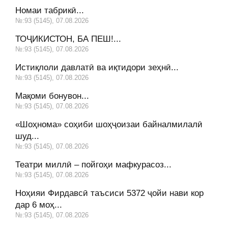
Номаи табрикӣ...
№:93 (5145), 07.08.2026
ТОҶИКИСТОН, БА ПЕШ!...
№:93 (5145), 07.08.2026
Истиқлоли давлатӣ ва иқтидори зеҳнӣ...
№:93 (5145), 07.08.2026
Мақоми бонувон...
№:93 (5145), 07.08.2026
«Шоҳнома» соҳиби шоҳҷоизаи байналмилалӣ
шуд...
№:93 (5145), 07.08.2026
Театри миллӣ – пойгоҳи мафкурасоз...
№:93 (5145), 07.08.2026
Ноҳияи Фирдавсӣ таъсиси 5372 ҷойи нави кор
дар 6 моҳ...
№:93 (5145), 07.08.2026