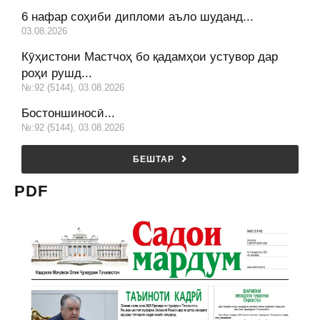
6 нафар соҳиби дипломи аъло шуданд...
03.08.2026
Кӯҳистони Мастчоҳ бо қадамҳои устувор дар
роҳи рушд...
№:92 (5144), 03.08.2026
Бостоншиносӣ...
№:92 (5144), 03.08.2026
БЕШТАР
PDF