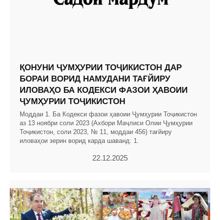
ҚОНУНИ ҶУМҲУРИИ ТОҶИКИСТОН ДАР
БОРАИ ВОРИД НАМУДАНИ ТАҒЙИРУ
ИЛОВАҲО БА КОДЕКСИ ФАЗОИ ҲАВОИИ
ҶУМҲУРИИ ТОҶИКИСТОН
Моддаи 1. Ба Кодекси фазои ҳавоии Ҷумҳурии Тоҷикистон
аз 13 ноябри соли 2023 (Ахбори Маҷлиси Олии Ҷумҳурии
Тоҷикистон, соли 2023, № 11, моддаи 456) тағйиру
иловаҳои зерин ворид карда шаванд: 1.
22.12.2025