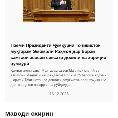
Паёми Президенти Ҷумҳурии Тоҷикистон
муҳтарам Эмомалӣ Раҳмон дар бораи
самтҳои асосии сиёсати дохилӣ ва хориҷии
ҷумҳурӣ
Ҳамватанони азиз! Муҳтарам аъзои Маҷлиси миллӣ ва
вакилони Маҷлиси намояндагон! Соли 2025 барои мардуми
шарифи Тоҷикистон ва давлати соҳибистиқлоли тоҷикон бо
дастовардҳои назаррас ва рӯйдодҳои
16.12.2025
Маводи охирин