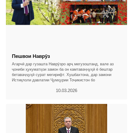
Пешвои Наврӯз
Агарчӣ дар гузашта Наврӯзро арҷ мегузоштанд, вале аз
ҷониби ҳукуматҳои замон ба он камтаваҷҷуҳӣ ё бештар
бетаваҷҷуҳӣ сурат мегирифт. Хушбахтона, дар замони
Истиқлоли давлатии Ҷумҳурии Тоҷикистон бо
10.03.2026