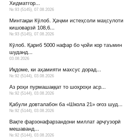
Хидматгор...
№:93 (5145), 07.08.2026
Минтақаи Кӯлоб. Ҳаҷми истеҳсоли маҳсулоти
кишоварзӣ 108,6...
№:93 (5145), 07.08.2026
Кӯлоб. Қариб 5000 нафар бо ҷойи кор таъмин
шуданд...
03.08.2026
Иқдоме, ки аҳамияти махсус дорад...
№:92 (5144), 03.08.2026
Аз роҳи пурмашаққат то шоҳроҳи аср...
№:92 (5144), 03.08.2026
Қабули довталабон ба «Школа 21» оғоз шуд...
№:92 (5144), 03.08.2026
Вақте фарзонафарзандони миллат арҷгузорӣ
мешаванд...
№:92 (5144), 03.08.2026