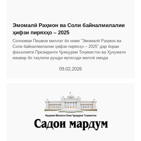
Эмомалӣ Раҳмон ва Соли байналмилалии
ҳифзи пиряхҳо – 2025
Солномаи Пешвои миллат бо номи “Эмомалӣ Раҳмон ва
Соли байналмилалии ҳифзи пиряхҳо – 2025” дар бораи
фаъолияти Президенти Ҷумҳурии Тоҷикистон ва Ҳукумати
кишвар бо таҳлили рушди иқтисоди миллӣ омода
09.02.2026