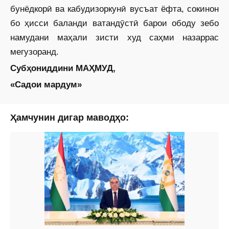
бунёдкорӣ ва кабудизоркунӣ вусъат ёфта, сокинон
бо ҳисси баланди ватандӯстӣ барои ободу зебо
намудани маҳали зисти худ саҳми назаррас
мегузоранд.
Субҳониддини МАҲМУД,
«Садои мардум»
Ҳамчунин дигар маводҳо: