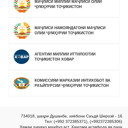
МАҶЛИСИ МИЛЛИИ МАҶЛИСИ ОЛИИ
ҶУМҲУРИИ ТОҶИКИСТОН
МАҶЛИСИ НАМОЯНДАГОНИ МАҶЛИСИ
ОЛИИ ҶУМҲУРИИ ТОҶИКИСТОН
АГЕНТИИ МИЛЛИИ ИТТИЛООТИИ
ТОҶИКИСТОН ХОВАР
КОМИССИЯИ МАРКАЗИИ ИНТИХОБОТ ВА
РАЪЙПУРСИИ ҶУМҲУРИИ ТОҶИКИСТОН
734018, шаҳри Душанбе, хиёбони Саъдӣ Шерозӣ - 16
Тел: (+992 372385371), (+992372385306)
Ҳамаи ҳуқуқҳо маҳфуз аст. Ҳангоми истифода ва паҳн