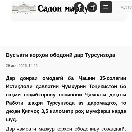
Вусъати корҳои ободонӣ дар Турсунзода
29 июн 2026, 14:25
Дар доираи омодагӣ ба Ҷашни 35-солагии
Истиқлоли давлатии Ҷумҳурии Тоҷикистон бо
саҳми соҳибкорону сокинони Ҷамоати деҳоти
Работи шаҳри Турсунзода аз даромадгоҳ то
деҳаи Қипчоқ 3,5 километр роҳ мумфарш карда
шуд.
Дар ҷамоати мазкур корҳои ободониву созандагӣ,