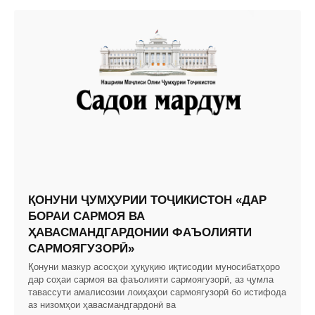
ҚОНУНИ ҶУМҲУРИИ ТОҶИКИСТОН «ДАР
БОРАИ САРМОЯ ВА
ҲАВАСМАНДГАРДОНИИ ФАЪОЛИЯТИ
САРМОЯГУЗОРӢ»
Қонуни мазкур асосҳои ҳуқуқию иқтисодии муносибатҳоро
дар соҳаи сармоя ва фаъолияти сармоягузорӣ, аз ҷумла
тавассути амалисозии лоиҳаҳои сармоягузорӣ бо истифода
аз низомҳои ҳавасмандгардонӣ ва