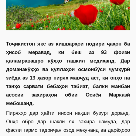
Тоҷикистон яке аз кишварҳои нодири ҷаҳон ба
ҳисоб меравад, ки беш аз 93 фоизи
қаламравашро кӯҳҳо ташкил медиҳанд. Дар
доманакӯҳҳо ва қуллаҳои осмонбӯси ҷумҳурӣ
зиёда аз 13 ҳазор пирях мавҷуд аст, ки онҳо на
танҳо сарвати бебаҳои табиат, балки манбаи
асосии захираҳои обии Осиёи Марказӣ
мебошанд.
Пиряхҳо дар ҳаёти инсон нақши бузург доранд.
Онҳо обро дар шакли ях захира намуда, дар
фасли гармо тадриҷан озод мекунанд ва дарёҳоро