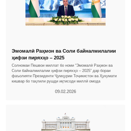
Эмомалӣ Раҳмон ва Соли байналмилалии
ҳифзи пиряхҳо – 2025
Солномаи Пешвои миллат бо номи “Эмомалӣ Раҳмон ва
Соли байналмилалии ҳифзи пиряхҳо – 2025” дар бораи
фаъолияти Президенти Ҷумҳурии Тоҷикистон ва Ҳукумати
кишвар бо таҳлили рушди иқтисоди миллӣ омода
09.02.2026