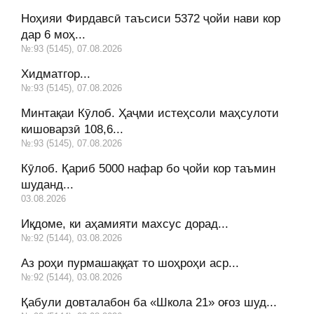
Ноҳияи Фирдавсӣ таъсиси 5372 ҷойи нави кор
дар 6 моҳ...
№:93 (5145), 07.08.2026
Хидматгор...
№:93 (5145), 07.08.2026
Минтақаи Кӯлоб. Ҳаҷми истеҳсоли маҳсулоти
кишоварзӣ 108,6...
№:93 (5145), 07.08.2026
Кӯлоб. Қариб 5000 нафар бо ҷойи кор таъмин
шуданд...
03.08.2026
Иқдоме, ки аҳамияти махсус дорад...
№:92 (5144), 03.08.2026
Аз роҳи пурмашаққат то шоҳроҳи аср...
№:92 (5144), 03.08.2026
Қабули довталабон ба «Школа 21» оғоз шуд...