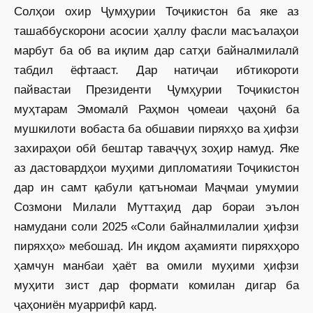
Солҳои охир Ҷумҳурии Тоҷикистон ба яке аз
ташаббускорони асосии ҳаллу фасли масъалаҳои
марбут ба об ва иқлим дар сатҳи байналмилалӣ
табдил ёфтааст. Дар натиҷаи ибтикороти
пайвастаи Президенти Ҷумҳурии Тоҷикистон
муҳтарам Эмомалӣ Раҳмон ҷомеаи ҷаҳонӣ ба
мушкилоти вобаста ба обшавии пиряхҳо ва ҳифзи
захираҳои обӣ бештар таваҷҷуҳ зоҳир намуд. Яке
аз дастовардҳои муҳими дип­ломатияи Тоҷикистон
дар ин самт қабули қатъномаи Маҷмаи умумии
Созмони Милали Муттаҳид дар бораи эълон
намудани соли 2025 «Соли байналмилалии ҳифзи
пиряхҳо» мебошад. Ин иқдом аҳамияти пиряхҳоро
ҳамчун манбаи ҳаёт ва омили муҳими ҳифзи
муҳити зист дар формати комилан дигар ба
ҷаҳониён муаррифӣ кард.