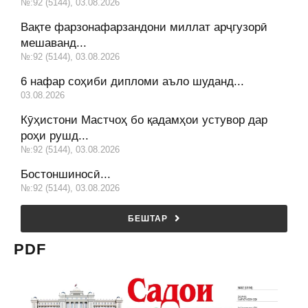
№:92 (5144), 03.08.2026
Вақте фарзонафарзандони миллат арҷгузорӣ
мешаванд...
№:92 (5144), 03.08.2026
6 нафар соҳиби дипломи аъло шуданд...
03.08.2026
Кӯҳистони Мастчоҳ бо қадамҳои устувор дар
роҳи рушд...
№:92 (5144), 03.08.2026
Бостоншиносӣ...
№:92 (5144), 03.08.2026
БЕШТАР
PDF