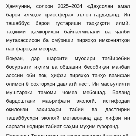
Ҳамчунин, солҳои 2025–2034 «Даҳсолаи амал
барои илмҳои криосфера» эълон гардиданд. Ин
ташаббус барои густариши таҳқиқоти илмӣ,
таҳкими ҳамкориҳои байналмилалӣ ва ҷалби
мутахассисон ба омӯзиши пиряхҳо имкониятҳои
нав фароҳам меорад.
Воқеан, дар шароити муосири тағйир­ёбии
босуръати иқлим ва обшавии бесобиқаи манбаи
асосии оби пок, ҳифзи пир­яхҳо танҳо вазифаи
олимон ё сохторҳои давлатӣ нест. Ин масъулияти
муштараки тамоми ҷомеа мебошад. Баланд
бардоштани маърифати экологӣ, истифодаи
оқилонаи захираҳои табиӣ ва дастгирии
ташаббусҳои экологӣ метавонанд дар ҳифзи ин
сарвати нодири табиат саҳми муҳим гузоранд.
Пиряхҳои Тоҷикистон на танҳо захираи бузурги об,