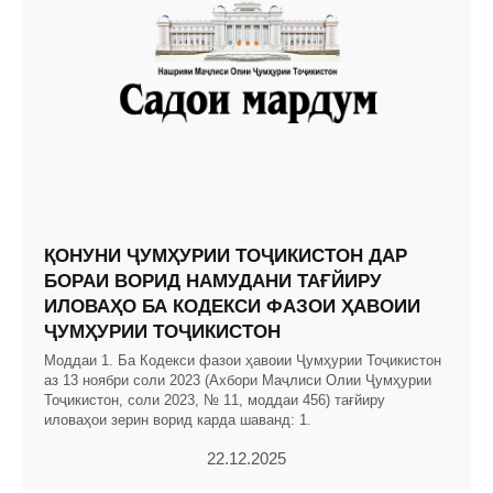
ҚОНУНИ ҶУМҲУРИИ ТОҶИКИСТОН ДАР
БОРАИ ВОРИД НАМУДАНИ ТАҒЙИРУ
ИЛОВАҲО БА КОДЕКСИ ФАЗОИ ҲАВОИИ
ҶУМҲУРИИ ТОҶИКИСТОН
Моддаи 1. Ба Кодекси фазои ҳавоии Ҷумҳурии Тоҷикистон
аз 13 ноябри соли 2023 (Ахбори Маҷлиси Олии Ҷумҳурии
Тоҷикистон, соли 2023, № 11, моддаи 456) тағйиру
иловаҳои зерин ворид карда шаванд: 1.
22.12.2025