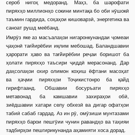
сероб нигоҳ медоранд. Маҳз, ба шарофати
пиряхҳо миллионҳо сокини минтақа бо оби нӯшокӣ
таъмин гардида, соҳаҳои кишоварзӣ, энергетика ва
саноат рушд меёбанд.
Имрӯз яке аз масъалаҳои нигаронкунандаи ҷомеаи
ҷаҳонӣ тағйирёбии иқлим мебошад. Баландшавии
ҳарорати ҳаво ва тағйирёбии реҷаи боришот ба
ҳолати пиряхҳо таъсири ҷиддӣ мерасонанд. Дар
даҳсолаҳои охир олимон коҳиш ёфтани масоҳат
ва ҳаҷми пиряхҳои Тоҷикистонро ба қайд
гирифтаанд. Обшавии босуръати пиряхҳо
метавонад ба камшавии захираҳои обӣ,
зиёдшавии хатари селу обхезӣ ва дигар офатҳои
табиӣ сабаб гардад. Аз ин рӯ, омӯзиши мунтазами
пиряхҳо барои пешгӯии чунин равандҳо ва таҳияи
тадбирҳои пешгирикунанда аҳамияти хоса дорад.