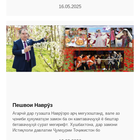
16.05.2025
Пешвои Наврӯз
Агарчӣ дар гузашта Наврӯзро арҷ мегузоштанд, вале аз
ҷониби ҳукуматҳои замон ба он камтаваҷҷуҳӣ ё бештар
бетаваҷҷуҳӣ сурат мегирифт. Хушбахтона, дар замони
Истиқлоли давлатии Ҷумҳурии Тоҷикистон бо