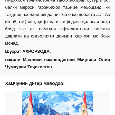
балки мероси гаронбаҳои табиие мебошанд, ки
тақдири наслҳои оянда низ ба онҳо вобаста аст. Аз
ин рӯ, омӯзиш, ҳифз ва истифодаи оқилонаи онҳо
бояд яке аз самтҳои афзалиятноки сиёсати
давлатӣ ва фаъолияти доимии ҳар яки мо боқӣ
монад.
Шуҳрат АҲРОРЗОДА,
вакили Маҷлиси намояндагони Маҷлиси Олии
Ҷумҳурии Тоҷикистон
Ҳамчунин дигар маводҳо: