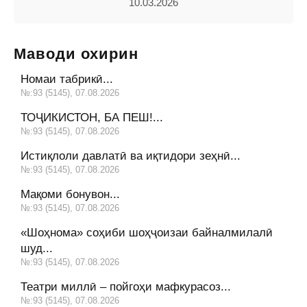
10.03.2026
Маводи охирин
Номаи табрикӣ...
№:93 (5145), 07.08.2026
ТОҶИКИСТОН, БА ПЕШ!...
№:93 (5145), 07.08.2026
Истиқлоли давлатӣ ва иқтидори зеҳнӣ...
№:93 (5145), 07.08.2026
Мақоми бонувон...
№:93 (5145), 07.08.2026
«Шоҳнома» соҳиби шоҳҷоизаи байналмилалӣ
шуд...
№:93 (5145), 07.08.2026
Театри миллӣ – пойгоҳи мафкурасоз...
№:93 (5145), 07.08.2026