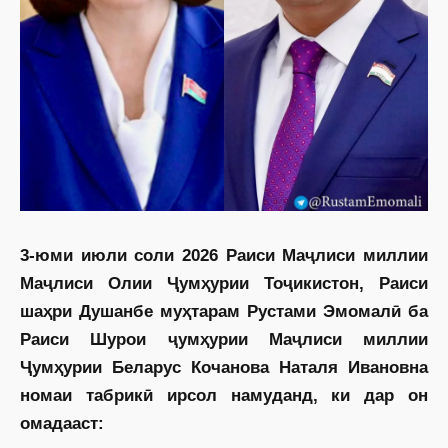
3-юми июли соли 2026 Раиси Маҷлиси миллии
Маҷлиси Олии Ҷумҳурии Тоҷикистон, Раиси
шаҳри Душанбе муҳтарам Рустами Эмомалӣ ба
Раиси Шурои ҷумҳурии Маҷлиси миллии
Ҷумҳурии Беларус Кочанова Наталя Ивановна
номаи табрикӣ ирсол намуданд, ки дар он
омадааст: