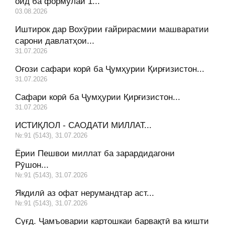
оид ба формулаи 1...
03.08.2026
Иштирок дар Вохӯрии ғайрирасмии машваратии
сарони давлатҳои...
31.07.2026
Оғози сафари корӣ ба Ҷумҳурии Қирғизистон...
31.07.2026
Сафари корӣ ба Ҷумҳурии Қирғизистон...
31.07.2026
ИСТИҚЛОЛ - САОДАТИ МИЛЛАТ...
№:91 (5143), 31.07.2026
Ёрии Пешвои миллат ба зарардидагони
Рӯшон...
№:91 (5143), 31.07.2026
Якдилӣ аз офат нерумандтар аст...
№:91 (5143), 31.07.2026
Суғд. Ҷамъоварии картошкаи барвақтӣ ва кишти