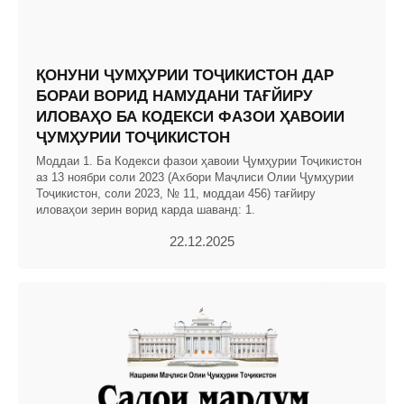
ҚОНУНИ ҶУМҲУРИИ ТОҶИКИСТОН ДАР
БОРАИ ВОРИД НАМУДАНИ ТАҒЙИРУ
ИЛОВАҲО БА КОДЕКСИ ФАЗОИ ҲАВОИИ
ҶУМҲУРИИ ТОҶИКИСТОН
Моддаи 1. Ба Кодекси фазои ҳавоии Ҷумҳурии Тоҷикистон
аз 13 ноябри соли 2023 (Ахбори Маҷлиси Олии Ҷумҳурии
Тоҷикистон, соли 2023, № 11, моддаи 456) тағйиру
иловаҳои зерин ворид карда шаванд: 1.
22.12.2025