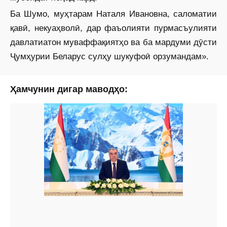
Ба Шумо, муҳтарам Наталя Ивановна, саломатии
қавӣ, некуаҳволӣ, дар фаъолияти пурмасъулияти
давлатиатон муваффақиятҳо ва ба мардуми дӯсти
Ҷумҳурии Беларус сулҳу шукуфоӣ орзумандам».
Ҳамчунин дигар маводҳо: