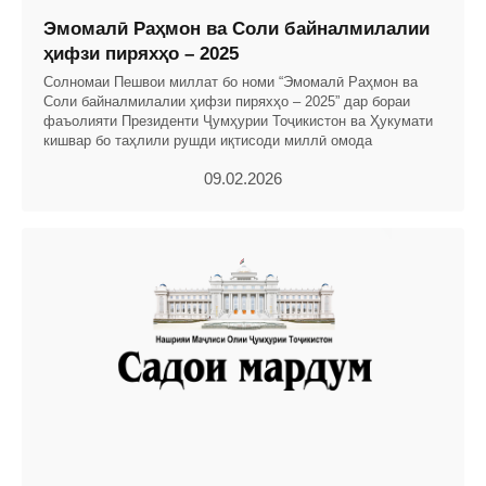
Эмомалӣ Раҳмон ва Соли байналмилалии
ҳифзи пиряхҳо – 2025
Солномаи Пешвои миллат бо номи “Эмомалӣ Раҳмон ва
Соли байналмилалии ҳифзи пиряхҳо – 2025” дар бораи
фаъолияти Президенти Ҷумҳурии Тоҷикистон ва Ҳукумати
кишвар бо таҳлили рушди иқтисоди миллӣ омода
09.02.2026