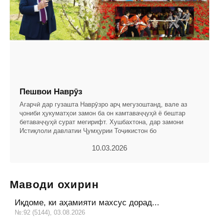
Пешвои Наврӯз
Агарчӣ дар гузашта Наврӯзро арҷ мегузоштанд, вале аз
ҷониби ҳукуматҳои замон ба он камтаваҷҷуҳӣ ё бештар
бетаваҷҷуҳӣ сурат мегирифт. Хушбахтона, дар замони
Истиқлоли давлатии Ҷумҳурии Тоҷикистон бо
10.03.2026
Маводи охирин
Иқдоме, ки аҳамияти махсус дорад...
№:92 (5144), 03.08.2026