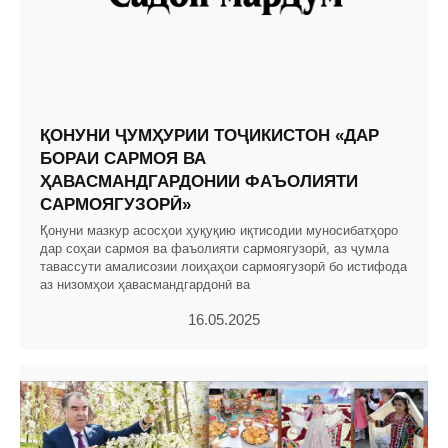
ҚОНУНИ ҶУМҲУРИИ ТОҶИКИСТОН «ДАР
БОРАИ САРМОЯ ВА
ҲАВАСМАНДГАРДОНИИ ФАЪОЛИЯТИ
САРМОЯГУЗОРӢ»
Қонуни мазкур асосҳои ҳуқуқию иқтисодии муносибатҳоро
дар соҳаи сармоя ва фаъолияти сармоягузорӣ, аз ҷумла
тавассути амалисозии лоиҳаҳои сармоягузорӣ бо истифода
аз низомҳои ҳавасмандгардонӣ ва
16.05.2025