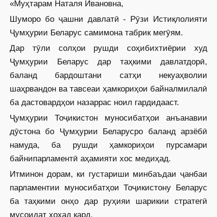
«Муҳтарам Наталя Ивановна,
Шуморо бо ҷашни давлатӣ - Рӯзи Истиқлолияти
Ҷумҳурии Беларус самимона табрик мегӯям.
Дар тӯли солҳои рушди соҳиб­ихтиёрии худ
Ҷумҳурии Беларус дар таҳкими давлатдорӣ,
баланд бардоштани сатҳи некуаҳволии
шаҳрвандон ва тавсеаи ҳамкориҳои байналмилалӣ
ба дастовардҳои назаррас ноил гардидааст.
Ҷумҳурии Тоҷикистон муносибатҳои анъанавии
дӯстона бо Ҷумҳурии Беларусро баланд арзёбӣ
намуда, ба рушди ҳамкориҳои пурсамари
байнипарламентӣ аҳамияти хос медиҳад.
Итминон дорам, ки густариши минбаъдаи ҷанбаи
парламентии муносибатҳои Тоҷикистону Беларус
ба таҳкими онҳо дар руҳияи шарикии стратегӣ
мусоидат хоҳад кард.