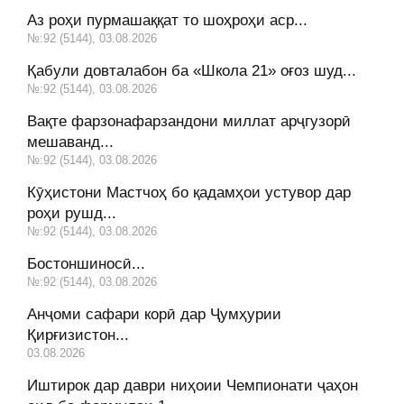
Аз роҳи пурмашаққат то шоҳроҳи аср...
№:92 (5144), 03.08.2026
Қабули довталабон ба «Школа 21» оғоз шуд...
№:92 (5144), 03.08.2026
Вақте фарзонафарзандони миллат арҷгузорӣ
мешаванд...
№:92 (5144), 03.08.2026
Кӯҳистони Мастчоҳ бо қадамҳои устувор дар
роҳи рушд...
№:92 (5144), 03.08.2026
Бостоншиносӣ...
№:92 (5144), 03.08.2026
Анҷоми сафари корӣ дар Ҷумҳурии
Қирғизистон...
03.08.2026
Иштирок дар даври ниҳоии Чемпионати ҷаҳон